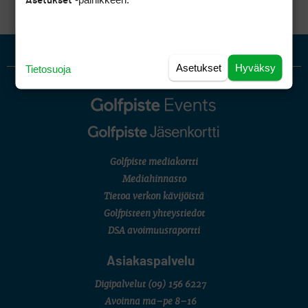
Asetukset
Asetukset
Hyväksy
Tietosuoja
Golfpiste mediakortti
Mediahinnasto
Tietoa verkon kävijöistä
Golfpisteen yhteystiedot
DSA avoimuusraportti
Asiakaspalvelu
Digipalvelut
(09) 156 6227
Avoinna ma–pe 8–16