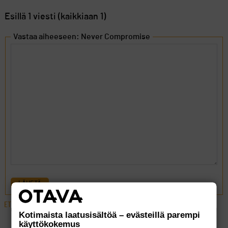
Esillä 1 viesti (kaikkiaan 1)
Vastaa aiheeseen: Never Compromise
LÄHETÄ
ETUSIVU
›
FOORUMIT
›
VÄLINEET
›
NEVER COMPROMISE
Kotimaista laatusisältöä – evästeillä parempi
käyttökokemus