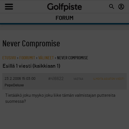
FORUM
Never Compromise
ETUSIVU
›
FOORUMIT
›
VÄLINEET
›
NEVER COMPROMISE
Esillä 1 viesti (kaikkiaan 1)
#416622
23.2.2006 15:03:00
VASTAA
ILMOITA ASIATON VIESTI
PepeDeluxe
Tietääkö joku myyko joku liike tämän valmistajan puttereita
suomessa?