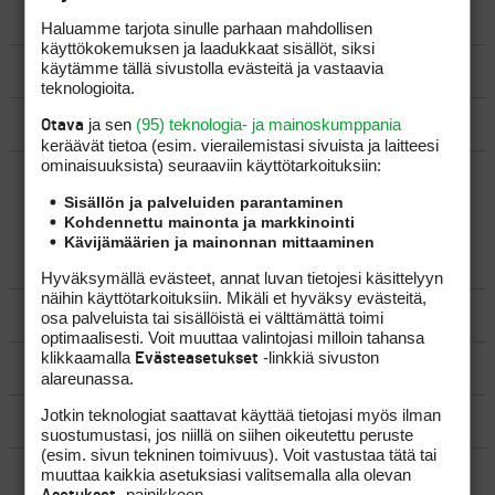
LUO AIHE
Haluamme tarjota sinulle parhaan mahdollisen
käyttökokemuksen ja laadukkaat sisällöt, siksi
käytämme tällä sivustolla evästeitä ja vastaavia
SÄÄNNÖT
teknologioita.
OHJEET
ja sen
(95) teknologia- ja mainoskumppania
Otava
keräävät tietoa (esim. vierailemis­tasi sivuista ja laitteesi
ominaisuuk­sista) seuraaviin käyttötarkoituksiin:
UUSIMMAT VIESTIKETJUT
Sisällön ja palveluiden parantaminen
Kohdennettu mainonta ja markkinointi
Kävijämäärien ja mainonnan mittaaminen
YLEISTÄ
Hyväksymällä evästeet, annat luvan tietojesi käsittelyyn
näihin käyttötarkoituksiin. Mikäli et hyväksy evästeitä,
VÄLINEET
osa palveluista tai sisällöistä ei välttämättä toimi
optimaalisesti. Voit muuttaa valintojasi milloin tahansa
klikkaamalla
-linkkiä sivuston
Evästeasetukset
MATKAILU
alareunassa.
Jotkin teknologiat saattavat käyttää tietojasi myös ilman
KILPAGOLF & HARJOITTELU
suostumustasi, jos niillä on siihen oikeutettu peruste
(esim. sivun tekninen toimivuus). Voit vastustaa tätä tai
SÄÄNNÖT
muuttaa kaikkia asetuksiasi valitsemalla alla olevan
-painikkeen.