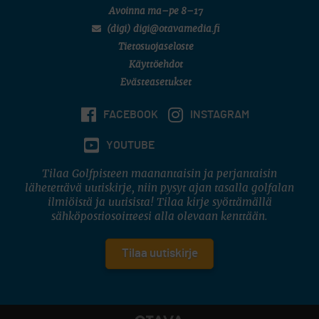
Avoinna ma–pe 8–17
(digi) digi@otavamedia.fi
Tietosuojaseloste
Käyttöehdot
Evästeasetukset
FACEBOOK
INSTAGRAM
YOUTUBE
Tilaa Golfpisteen maanantaisin ja perjantaisin
lähetettävä uutiskirje, niin pysyt ajan tasalla golfalan
ilmiöistä ja uutisista! Tilaa kirje syöttämällä
sähköpostiosoitteesi alla olevaan kenttään.
Tilaa uutiskirje