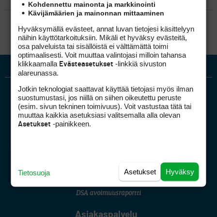
Kohdennettu mainonta ja markkinointi
Kävijämäärien ja mainonnan mittaaminen
SÄÄNNÖT
Hyväksymällä evästeet, annat luvan tietojesi käsittelyyn
näihin käyttötarkoituksiin. Mikäli et hyväksy evästeitä,
osa palveluista tai sisällöistä ei välttämättä toimi
optimaalisesti. Voit muuttaa valintojasi milloin tahansa
klikkaamalla
-linkkiä sivuston
Evästeasetukset
alareunassa.
Jotkin teknologiat saattavat käyttää tietojasi myös ilman
suostumustasi, jos niillä on siihen oikeutettu peruste
(esim. sivun tekninen toimivuus). Voit vastustaa tätä tai
muuttaa kaikkia asetuksiasi valitsemalla alla olevan
-painikkeen.
Asetukset
Golfpiste mediakortti
Mediahinnasto
Tietoa verkon kävijöistä
Asetukset
Hyväksy
Tietosuoja
Golfpisteen yhteystiedot
DSA avoimuusraportti
Asiakaspalvelu