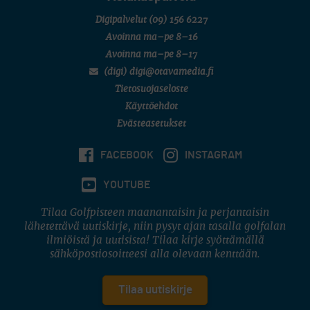
Digipalvelut
(09) 156 6227
Avoinna ma–pe 8–16
Avoinna ma–pe 8–17
(digi) digi@otavamedia.fi
Tietosuojaseloste
Käyttöehdot
Evästeasetukset
FACEBOOK
INSTAGRAM
YOUTUBE
Tilaa Golfpisteen maanantaisin ja perjantaisin
lähetettävä uutiskirje, niin pysyt ajan tasalla golfalan
ilmiöistä ja uutisista! Tilaa kirje syöttämällä
sähköpostiosoitteesi alla olevaan kenttään.
Tilaa uutiskirje