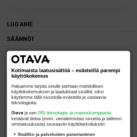
LUO AIHE
SÄÄNNÖT
OHJEET
UUSIMMAT VIESTIKETJUT
Kotimaista laatusisältöä – evästeillä parempi
käyttökokemus
Haluamme tarjota sinulle parhaan mahdollisen
käyttökokemuksen ja laadukkaat sisällöt, siksi
YLEISTÄ
käytämme tällä sivustolla evästeitä ja vastaavia
teknologioita.
VÄLINEET
ja sen
(95) teknologia- ja mainoskumppania
Otava
keräävät tietoa (esim. vierailemis­tasi sivuista ja laitteesi
MATKAILU
ominaisuuk­sista) seuraaviin käyttötarkoituksiin:
Sisällön ja palveluiden parantaminen
KILPAGOLF & HARJOITTELU