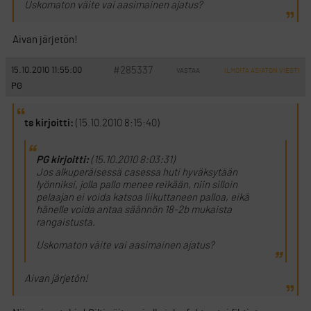
Uskomaton väite vai aasimainen ajatus?
Aivan järjetön!
#285337
15.10.2010 11:55:00
VASTAA
ILMOITA ASIATON VIESTI
PG
ts kirjoitti:
(15.10.2010 8:15:40)
PG kirjoitti:
(15.10.2010 8:03:31)
Jos alkuperäisessä casessa huti hyväksytään
lyönniksi, jolla pallo menee reikään, niin silloin
pelaajan ei voida katsoa liikuttaneen palloa, eikä
hänelle voida antaa säännön 18-2b mukaista
rangaistusta.
Uskomaton väite vai aasimainen ajatus?
Aivan järjetön!