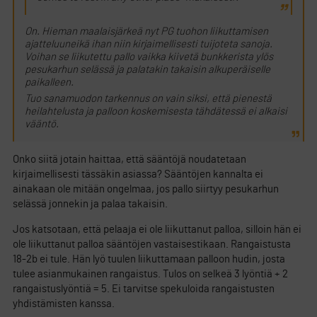
On. Hieman maalaisjärkeä nyt PG tuohon liikuttamisen
ajatteluuneikä ihan niin kirjaimellisesti tuijoteta sanoja.
Voihan se liikutettu pallo vaikka kiivetä bunkkerista ylös
pesukarhun selässä ja palatakin takaisin alkuperäiselle
paikalleen.
Tuo sanamuodon tarkennus on vain siksi, että pienestä
heilahtelusta ja palloon koskemisesta tähdätessä ei alkaisi
vääntö.
Onko siitä jotain haittaa, että sääntöjä noudatetaan
kirjaimellisesti tässäkin asiassa? Sääntöjen kannalta ei
ainakaan ole mitään ongelmaa, jos pallo siirtyy pesukarhun
selässä jonnekin ja palaa takaisin.
Jos katsotaan, että pelaaja ei ole liikuttanut palloa, silloin hän ei
ole liikuttanut palloa sääntöjen vastaisestikaan. Rangaistusta
18-2b ei tule. Hän lyö tuulen liikuttamaan palloon hudin, josta
tulee asianmukainen rangaistus. Tulos on selkeä 3 lyöntiä + 2
rangaistuslyöntiä = 5. Ei tarvitse spekuloida rangaistusten
yhdistämisten kanssa.