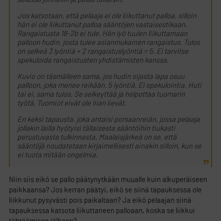
Jos katsotaan, että pelaaja ei ole liikuttanut palloa, silloin
hän ei ole liikuttanut palloa sääntöjen vastaisestikaan.
Rangaistusta 18-2b ei tule. Hän lyö tuulen liikuttamaan
palloon hudin, josta tulee asianmukainen rangaistus. Tulos
on selkeä 3 lyöntiä + 2 rangaistuslyöntiä = 5. Ei tarvitse
spekuloida rangaistusten yhdistämisten kanssa.
Kuvio on täsmälleen sama, jos hudin sijasta lapa osuu
palloon, joka menee reikään. 5 lyöntiä. Ei spekulointia. Huti
tai ei, sama tulos. Se selkeyttää ja helpottaa tuomarin
työtä. Tuomiot eivät ole liian lievät.
En keksi tapausta, joka antaisi porsaanreiän, jossa pelaaja
jollakin lailla hyötyisi tällaisesta sääntöihin tiukasti
perustuvasta tulkinnasta. Maalaisjärkeä on se, että
sääntöjä noudatetaan kirjaimellisesti ainakin silloin, kun se
ei tuota mitään ongelmia.
Niin siis eikö se pallo päätynytkään muualle kuin alkuperäiseen
paikkaansa? Jos kerran päätyi, eikö se siinä tapauksessa ole
liikkunut pysyvästi pois paikaltaan? Ja eikö pelaajan siinä
tapauksessa katsota liikuttaneen palloaan, koska se liikkui