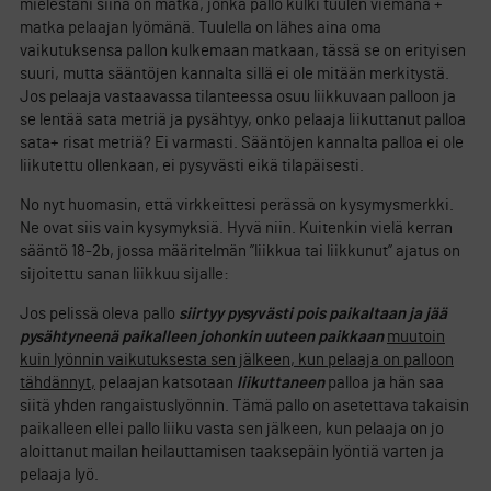
mielestäni siinä on matka, jonka pallo kulki tuulen viemänä +
matka pelaajan lyömänä. Tuulella on lähes aina oma
vaikutuksensa pallon kulkemaan matkaan, tässä se on erityisen
suuri, mutta sääntöjen kannalta sillä ei ole mitään merkitystä.
Jos pelaaja vastaavassa tilanteessa osuu liikkuvaan palloon ja
se lentää sata metriä ja pysähtyy, onko pelaaja liikuttanut palloa
sata+ risat metriä? Ei varmasti. Sääntöjen kannalta palloa ei ole
liikutettu ollenkaan, ei pysyvästi eikä tilapäisesti.
No nyt huomasin, että virkkeittesi perässä on kysymysmerkki.
Ne ovat siis vain kysymyksiä. Hyvä niin. Kuitenkin vielä kerran
sääntö 18-2b, jossa määritelmän ”liikkua tai liikkunut” ajatus on
sijoitettu sanan liikkuu sijalle:
Jos pelissä oleva pallo
siirtyy pysyvästi pois paikaltaan ja jää
pysähtyneenä paikalleen johonkin uuteen paikkaan
muutoin
kuin lyönnin vaikutuksesta sen jälkeen, kun pelaaja on palloon
tähdännyt,
pelaajan katsotaan
liikuttaneen
palloa ja hän saa
siitä yhden rangaistuslyönnin. Tämä pallo on asetettava takaisin
paikalleen ellei pallo liiku vasta sen jälkeen, kun pelaaja on jo
aloittanut mailan heilauttamisen taaksepäin lyöntiä varten ja
pelaaja lyö.