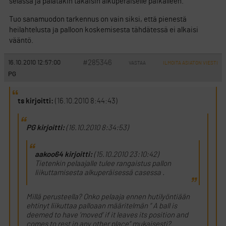
selässä ja palatakin takaisin alkuperäiselle paikalleen.
Tuo sanamuodon tarkennus on vain siksi, että pienestä
heilahtelusta ja palloon koskemisesta tähdätessä ei alkaisi
vääntö.
#285346
16.10.2010 12:57:00
VASTAA
ILMOITA ASIATON VIESTI
PG
ts kirjoitti:
(16.10.2010 8:44:43)
PG kirjoitti:
(16.10.2010 8:34:53)
aakoo64 kirjoitti:
(15.10.2010 23:10:42)
Tietenkin pelaajalle tulee rangaistus pallon
liikuttamisesta alkuperäisessä casessa .
Millä perusteella? Onko pelaaja ennen hutilyöntiään
ehtinyt liikuttaa palloaan määritelmän ” A ball is
deemed to have ’moved’ if it leaves its position and
comes to rest in any other place” mukaisesti?