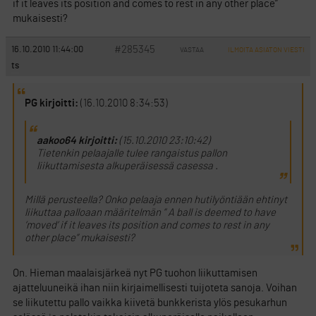
if it leaves its position and comes to rest in any other place”
mukaisesti?
#285345
16.10.2010 11:44:00
VASTAA
ILMOITA ASIATON VIESTI
ts
PG kirjoitti:
(16.10.2010 8:34:53)
aakoo64 kirjoitti:
(15.10.2010 23:10:42)
Tietenkin pelaajalle tulee rangaistus pallon
liikuttamisesta alkuperäisessä casessa .
Millä perusteella? Onko pelaaja ennen hutilyöntiään ehtinyt
liikuttaa palloaan määritelmän ” A ball is deemed to have
’moved’ if it leaves its position and comes to rest in any
other place” mukaisesti?
On. Hieman maalaisjärkeä nyt PG tuohon liikuttamisen
ajatteluuneikä ihan niin kirjaimellisesti tuijoteta sanoja. Voihan
se liikutettu pallo vaikka kiivetä bunkkerista ylös pesukarhun