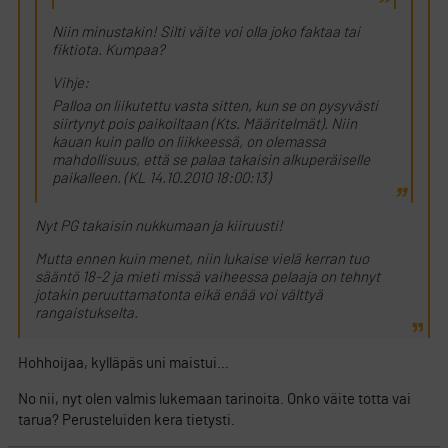
Niin minustakin! Silti väite voi olla joko faktaa tai
fiktiota. Kumpaa?
Vihje:
Palloa on liikutettu vasta sitten, kun se on pysyvästi
siirtynyt pois paikoiltaan (Kts. Määritelmät). Niin
kauan kuin pallo on liikkeessä, on olemassa
mahdollisuus, että se palaa takaisin alkuperäiselle
paikalleen. (KL 14.10.2010 18:00:13)
Nyt PG takaisin nukkumaan ja kiiruusti!
Mutta ennen kuin menet, niin lukaise vielä kerran tuo
sääntö 18-2 ja mieti missä vaiheessa pelaaja on tehnyt
jotakin peruuttamatonta eikä enää voi välttyä
rangaistukselta.
Hohhoijaa, kylläpäs uni maistui…
No nii, nyt olen valmis lukemaan tarinoita. Onko väite totta vai
tarua? Perusteluiden kera tietysti.