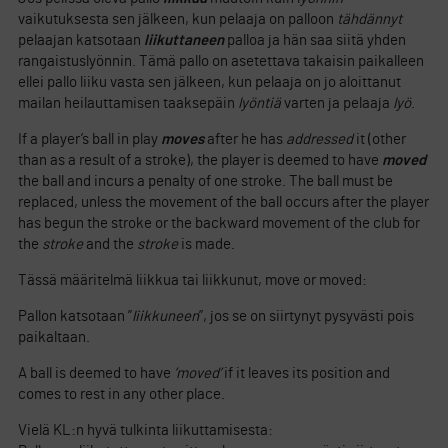
vaikutuksesta sen jälkeen, kun pelaaja on palloon
tähdännyt
pelaajan katsotaan
liikuttaneen
palloa ja hän saa siitä yhden
rangaistuslyönnin. Tämä pallo on asetettava takaisin paikalleen
ellei pallo liiku vasta sen jälkeen, kun pelaaja on jo aloittanut
mailan heilauttamisen taaksepäin
lyöntiä
varten ja pelaaja
lyö
.
If a player’s ball in play
moves
after he has
addressed
it (other
than as a result of a stroke), the player is deemed to have
moved
the ball and incurs a penalty of one stroke. The ball must be
replaced, unless the movement of the ball occurs after the player
has begun the stroke or the backward movement of the club for
the
stroke
and the
stroke
is made.
Tässä määritelmä liikkua tai liikkunut, move or moved:
Pallon katsotaan ”
liikkuneen
”, jos se on siirtynyt pysyvästi pois
paikaltaan.
A ball is deemed to have
’moved’
if it leaves its position and
comes to rest in any other place.
Vielä KL:n hyvä tulkinta liikuttamisesta: