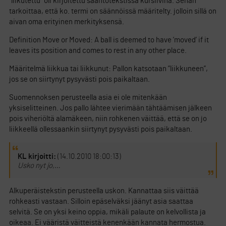
”liikutettu” oli kirjoitettu sääntötekstissä kursiivina. Sehän
tarkoittaa, että ko. termi on säännöissä määritelty. jolloin sillä on
aivan oma erityinen merkityksensä.
Definition Move or Moved: A ball is deemed to have ’moved’ if it
leaves its position and comes to rest in any other place.
Määritelmä liikkua tai liikkunut: Pallon katsotaan ”liikkuneen”,
jos se on siirtynyt pysyvästi pois paikaltaan.
Suomennoksen perusteella asia ei ole mitenkään
yksiselitteinen. Jos pallo lähtee vierimään tähtäämisen jälkeen
pois viheriöltä alamäkeen, niin rohkenen väittää, että se on jo
liikkeellä ollessaankin siirtynyt pysyvästi pois paikaltaan.
KL kirjoitti:
(14.10.2010 18:00:13)
Usko nyt jo,…
Alkuperäistekstin perusteella uskon. Kannattaa siis väittää
rohkeasti vastaan. Silloin epäselväksi jäänyt asia saattaa
selvitä. Se on yksi keino oppia, mikäli palaute on kelvollista ja
oikeaa. Ei vääristä väitteistä kenenkään kannata hermostua.