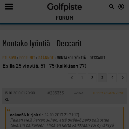
FORUM
Montako lyöntiä – Deccarit
ETUSIVU
›
FOORUMIT
›
SÄÄNNÖT
›
MONTAKO LYÖNTIÄ – DECCARIT
Esillä 25 viestiä, 51 - 75 (kaikkiaan 77)
1
2
3
4
#285333
15.10.2010 01:20:00
VASTAA
ILMOITA ASIATON VIESTI
KL
aakoo64 kirjoitti:
(14.10.2010 21:21:17)
Palaan vielä kerran siihen, että pitääkö pallo palauttaa
takaisin paikalleen. Minä en kerta kaikkiaan voi hyväksyä