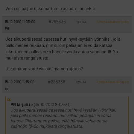
Vielä on paljon uskomattomia asioita…onneksi.
#285335
15.10.2010 11:03:00
VASTAA
ILMOITA ASIATON VIESTI
PG
Jos alkuperäisessä casessa huti hyväksytään lyönniksi, jolla
pallo menee reikään, niin silloin pelaajan ei voida katsoa
liikuttaneen palloa, eikä hänelle voida antaa säännön 18-2b
mukaista rangaistusta.
Uskomaton väite vai aasimainen ajatus?
#285336
15.10.2010 11:15:00
VASTAA
ILMOITA ASIATON VIESTI
ts
PG kirjoitti:
(15.10.2010 8:03:31)
Jos alkuperäisessä casessa huti hyväksytään lyönniksi,
jolla pallo menee reikään, niin silloin pelaajan ei voida
katsoa liikuttaneen palloa, eikä hänelle voida antaa
säännön 18-2b mukaista rangaistusta.