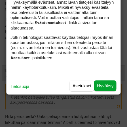
Hyväksymällä evästeet, annat luvan tietojesi käsittelyyn
Noniin, palataanpa taas vanhaan viestiin. Tuossa väitteessä ei
näihin käyttötarkoituksiin. Mikäli et hyväksy evästeitä,
tosiaan ollut mitään tolkkua.
osa palveluista tai sisällöistä ei välttämättä toimi
optimaalisesti. Voit muuttaa valintojasi milloin tahansa
Tietenkin pelaajalle tulee rangaistus pallon liikuttamisesta
klikkaamalla
-linkkiä sivuston
Evästeasetukset
alkuperäisessä casessa ja sen lisäksi rankut liikkuvan pallon
alareunassa.
lyömisestä. Mutta siitä eteenpäin seuraamuksien pitää olla
Jotkin teknologiat saattavat käyttää tietojasi myös ilman
samat riippumatta palloon osumisesta.
suostumustasi, jos niillä on siihen oikeutettu peruste
(esim. sivun tekninen toimivuus). Voit vastustaa tätä tai
muuttaa kaikkia asetuksiasi valitsemalla alla olevan
-painikkeen.
Asetukset
#285344
16.10.2010 11:34:00
VASTAA
ILMOITA ASIATON VIESTI
PG
Asetukset
Hyväksy
Tietosuoja
aakoo64 kirjoitti:
(15.10.2010 23:10:42)
Tietenkin pelaajalle tulee rangaistus pallon liikuttamisesta
alkuperäisessä casessa .
Millä perusteella? Onko pelaaja ennen hutilyöntiään ehtinyt
liikuttaa palloaan määritelmän ” A ball is deemed to have ’moved’