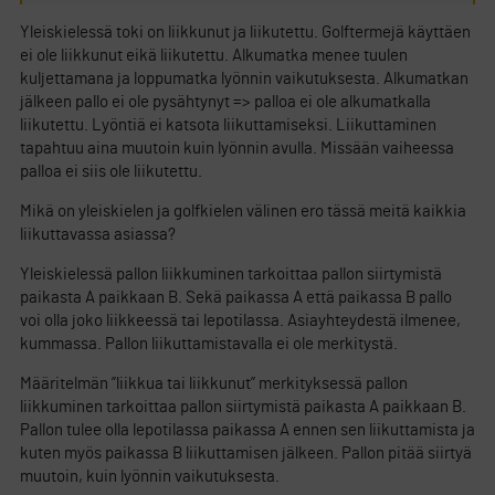
Yleiskielessä toki on liikkunut ja liikutettu. Golftermejä käyttäen
ei ole liikkunut eikä liikutettu. Alkumatka menee tuulen
kuljettamana ja loppumatka lyönnin vaikutuksesta. Alkumatkan
jälkeen pallo ei ole pysähtynyt => palloa ei ole alkumatkalla
liikutettu. Lyöntiä ei katsota liikuttamiseksi. Liikuttaminen
tapahtuu aina muutoin kuin lyönnin avulla. Missään vaiheessa
palloa ei siis ole liikutettu.
Mikä on yleiskielen ja golfkielen välinen ero tässä meitä kaikkia
liikuttavassa asiassa?
Yleiskielessä pallon liikkuminen tarkoittaa pallon siirtymistä
paikasta A paikkaan B. Sekä paikassa A että paikassa B pallo
voi olla joko liikkeessä tai lepotilassa. Asiayhteydestä ilmenee,
kummassa. Pallon liikuttamistavalla ei ole merkitystä.
Määritelmän ”liikkua tai liikkunut” merkityksessä pallon
liikkuminen tarkoittaa pallon siirtymistä paikasta A paikkaan B.
Pallon tulee olla lepotilassa paikassa A ennen sen liikuttamista ja
kuten myös paikassa B liikuttamisen jälkeen. Pallon pitää siirtyä
muutoin, kuin lyönnin vaikutuksesta.