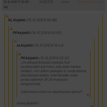
#285339
15.10.2010 17:20:00
VASTAA
ILMOITA ASIATON VIESTI
PG
KL kirjoitti:
(15.10.2010 9:50:58)
PG kirjoitti:
(15.10.2010 8:55:55)
ts kirjoitti:
(15.10.2010 8:15:40)
PG kirjoitti:
(15.10.2010 8:03:31)
Jos alkuperäisessä casessa huti
hyväksytään lyönniksi, jolla pallo menee
reikään, niin silloin pelaajan ei voida katsoa
liikuttaneen palloa, eikä hänelle voida
antaa säännön 18-2b mukaista
rangaistusta.
Uskomaton väite vai aasimainen ajatus?
Aivan järjetön!