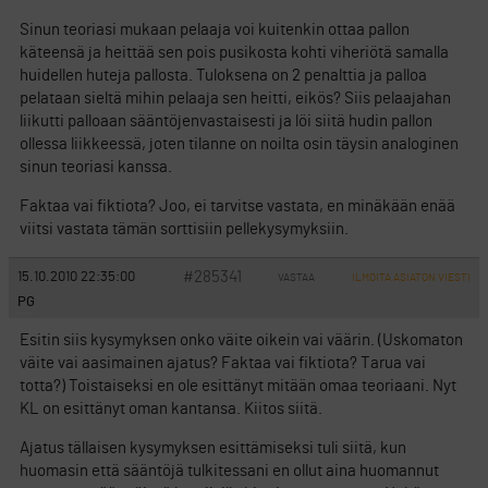
Sinun teoriasi mukaan pelaaja voi kuitenkin ottaa pallon
käteensä ja heittää sen pois pusikosta kohti viheriötä samalla
huidellen huteja pallosta. Tuloksena on 2 penalttia ja palloa
pelataan sieltä mihin pelaaja sen heitti, eikös? Siis pelaajahan
liikutti palloaan sääntöjenvastaisesti ja löi siitä hudin pallon
ollessa liikkeessä, joten tilanne on noilta osin täysin analoginen
sinun teoriasi kanssa.
Faktaa vai fiktiota? Joo, ei tarvitse vastata, en minäkään enää
viitsi vastata tämän sorttisiin pellekysymyksiin.
#285341
15.10.2010 22:35:00
VASTAA
ILMOITA ASIATON VIESTI
PG
Esitin siis kysymyksen onko väite oikein vai väärin. (Uskomaton
väite vai aasimainen ajatus? Faktaa vai fiktiota? Tarua vai
totta?) Toistaiseksi en ole esittänyt mitään omaa teoriaani. Nyt
KL on esittänyt oman kantansa. Kiitos siitä.
Ajatus tällaisen kysymyksen esittämiseksi tuli siitä, kun
huomasin että sääntöjä tulkitessani en ollut aina huomannut