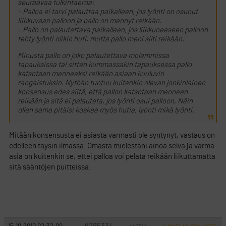
seuraavaa tulkintaeroa:
– Palloa ei tarvi palauttaa paikalleen, jos lyönti on osunut
liikkuvaan palloon ja pallo on mennyt reikään.
– Pallo on palautettava paikalleen, jos liikkuneeseen palloon
tehty lyönti olikin huti, mutta pallo meni silti reikään.
Minusta pallo on joko palautettava molemmissa
tapauksissa tai sitten kummassakin tapauksessa pallo
katsotaan menneeksi reikään asiaan kuuluvin
rangaistuksin. Nythän tuntuu kuitenkin olevan jonkinlainen
konsensus edes siitä, että pallon katsotaan menneen
reikään ja sitä ei palauteta, jos lyönti osui palloon. Näin
ollen sama pitäisi koskea myös hutia, lyönti mikä lyönti.
Mitään konsensusta ei asiasta varmasti ole syntynyt, vastaus on
edelleen täysin ilmassa. Omasta mielestäni ainoa selvä ja varma
asia on kuitenkin se, ettei palloa voi pelata reikään liikuttamatta
sitä sääntöjen puitteissa.