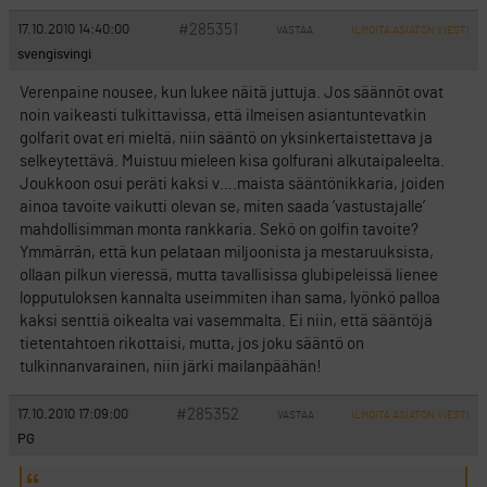
#285351
17.10.2010 14:40:00
VASTAA
ILMOITA ASIATON VIESTI
svengisvingi
Verenpaine nousee, kun lukee näitä juttuja. Jos säännöt ovat
noin vaikeasti tulkittavissa, että ilmeisen asiantuntevatkin
golfarit ovat eri mieltä, niin sääntö on yksinkertaistettava ja
selkeytettävä. Muistuu mieleen kisa golfurani alkutaipaleelta.
Joukkoon osui peräti kaksi v….maista sääntönikkaria, joiden
ainoa tavoite vaikutti olevan se, miten saada ’vastustajalle’
mahdollisimman monta rankkaria. Sekö on golfin tavoite?
Ymmärrän, että kun pelataan miljoonista ja mestaruuksista,
ollaan pilkun vieressä, mutta tavallisissa glubipeleissä lienee
lopputuloksen kannalta useimmiten ihan sama, lyönkö palloa
kaksi senttiä oikealta vai vasemmalta. Ei niin, että sääntöjä
tietentahtoen rikottaisi, mutta, jos joku sääntö on
tulkinnanvarainen, niin järki mailanpäähän!
#285352
17.10.2010 17:09:00
VASTAA
ILMOITA ASIATON VIESTI
PG