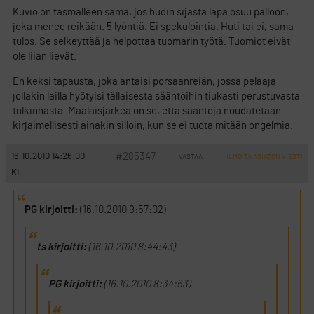
Kuvio on täsmälleen sama, jos hudin sijasta lapa osuu palloon,
joka menee reikään. 5 lyöntiä. Ei spekulointia. Huti tai ei, sama
tulos. Se selkeyttää ja helpottaa tuomarin työtä. Tuomiot eivät
ole liian lievät.
En keksi tapausta, joka antaisi porsaanreiän, jossa pelaaja
jollakin lailla hyötyisi tällaisesta sääntöihin tiukasti perustuvasta
tulkinnasta. Maalaisjärkeä on se, että sääntöjä noudatetaan
kirjaimellisesti ainakin silloin, kun se ei tuota mitään ongelmia.
#285347
16.10.2010 14:26:00
VASTAA
ILMOITA ASIATON VIESTI
KL
PG kirjoitti:
(16.10.2010 9:57:02)
ts kirjoitti:
(16.10.2010 8:44:43)
PG kirjoitti:
(16.10.2010 8:34:53)