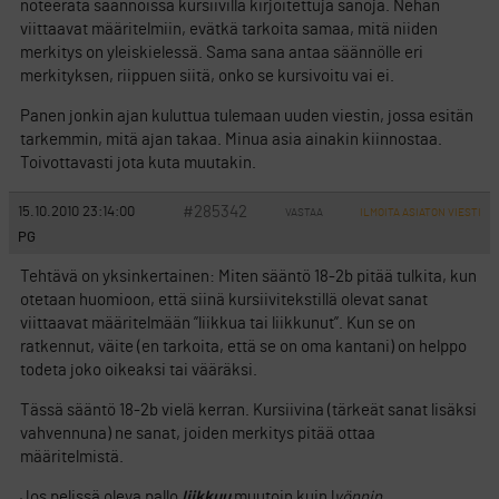
noteerata säännöissä kursiivilla kirjoitettuja sanoja. Nehän
viittaavat määritelmiin, evätkä tarkoita samaa, mitä niiden
merkitys on yleiskielessä. Sama sana antaa säännölle eri
merkityksen, riippuen siitä, onko se kursivoitu vai ei.
Panen jonkin ajan kuluttua tulemaan uuden viestin, jossa esitän
tarkemmin, mitä ajan takaa. Minua asia ainakin kiinnostaa.
Toivottavasti jota kuta muutakin.
#285342
15.10.2010 23:14:00
VASTAA
ILMOITA ASIATON VIESTI
PG
Tehtävä on yksinkertainen: Miten sääntö 18-2b pitää tulkita, kun
otetaan huomioon, että siinä kursiivitekstillä olevat sanat
viittaavat määritelmään ”liikkua tai liikkunut”. Kun se on
ratkennut, väite (en tarkoita, että se on oma kantani) on helppo
todeta joko oikeaksi tai vääräksi.
Tässä sääntö 18-2b vielä kerran. Kursiivina (tärkeät sanat lisäksi
vahvennuna) ne sanat, joiden merkitys pitää ottaa
määritelmistä.
Jos pelissä oleva pallo
liikkuu
muutoin kuin l
yönnin