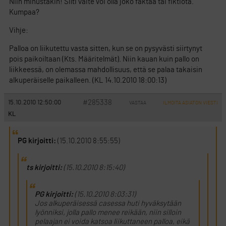
Niin minustakin! Silti väite voi olla joko faktaa tai fiktiota.
Kumpaa?
Vihje:
Palloa on liikutettu vasta sitten, kun se on pysyvästi siirtynyt
pois paikoiltaan (Kts. Määritelmät). Niin kauan kuin pallo on
liikkeessä, on olemassa mahdollisuus, että se palaa takaisin
alkuperäiselle paikalleen. (KL 14.10.2010 18:00:13)
#285338
15.10.2010 12:50:00
VASTAA
ILMOITA ASIATON VIESTI
KL
PG kirjoitti:
(15.10.2010 8:55:55)
ts kirjoitti:
(15.10.2010 8:15:40)
PG kirjoitti:
(15.10.2010 8:03:31)
Jos alkuperäisessä casessa huti hyväksytään
lyönniksi, jolla pallo menee reikään, niin silloin
pelaajan ei voida katsoa liikuttaneen palloa, eikä