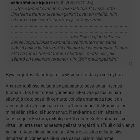
sääntöfobia kirjoitti:
(17.10.2010 11:40:35)
….Jos säännöt ovat noin vaikeasti tulkittavissa, että
ilmeisen asiantuntevatkin golfarit ovat eri mieltä, niin
sääntö on yksinkertaistettava ja selkeytettävä.
…………………………………………………………………………………
…………………………………………………………………………………
……………………………………….. tavallisissa glubipeleissä
lienee lopputuloksen kannalta useimmiten ihan sama,
lyönkö palloa kaksi senttiä oikealta vai vasemmalta. Ei niin,
että sääntöjä tietentahtoen rikottaisi, mutta, jos joku
sääntö on tulkinnanvarainen, niin järki mailanpäähän!
Hyvä kirjoitus. Sääntöjä tulisi yksinkertaistaa ja selkeyttää.
Amatöörigolfissa pelaaja on pääsääntöisesti oman itsensä
tuomari. Jos hän toteaa lyöneensä liikkuvaa palloa, ei hän
sääntöjä tietoisesti rikkomatta voi olla antamatta itselleen
rangaistusta. Jos pelaaja ei olisi ”huomannut” liikkumista, en
minäkään sitä olisi huomannut. Merkkarina olisin laittanut
kiltisti iigelin korttiin, mikäli par5:llä oltiin. Korkeintaan olisin
vitsaillut, että taas nopeasta pelistä rangaistiin. (Tuuli olisi vienyt
pallon reikään ilman puttiakin. Albatrossi.) Jos pelaaja olisi
ilmoittanut lyöneensä liikkuvaa palloa, silloin olisimme