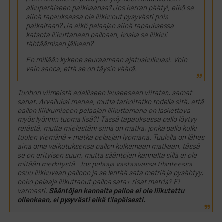
alkuperäiseen paikkaansa? Jos kerran päätyi, eikö se
siinä tapauksessa ole liikkunut pysyvästi pois
paikaltaan? Ja eikö pelaajan siinä tapauksessa
katsota liikuttaneen palloaan, koska se liikkui
tähtäämisen jälkeen?
En millään kykene seuraamaan ajatuskulkuasi. Voin
vain sanoa, että se on täysin väärä.
Tuohon viimeistä edelliseen lauseeseen viitaten, samat
sanat. Arvailuksi menee, mutta tarkoitatko todella sitä, että
pallon liikkumiseen pelaajan liikuttamana on laskettava
myös lyönnin tuoma lisä?! Tässä tapauksessa pallo löytyy
reiästä, mutta mielestäni siinä on matka, jonka pallo kulki
tuulen viemänä + matka pelaajan lyömänä. Tuulella on lähes
aina oma vaikutuksensa pallon kulkemaan matkaan, tässä
se on erityisen suuri, mutta sääntöjen kannalta sillä ei ole
mitään merkitystä. Jos pelaaja vastaavassa tilanteessa
osuu liikkuvaan palloon ja se lentää sata metriä ja pysähtyy,
onko pelaaja liikuttanut palloa sata+ risat metriä? Ei
varmasti.
Sääntöjen kannalta palloa ei ole liikutettu
ollenkaan, ei pysyvästi eikä tilapäisesti.