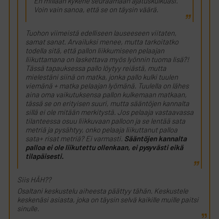
En millään kykene seuraamaan ajatuskulkuasi.
Voin vain sanoa, että se on täysin väärä.
Tuohon viimeistä edelliseen lauseeseen viitaten,
samat sanat. Arvailuksi menee, mutta tarkoitatko
todella sitä, että pallon liikkumiseen pelaajan
liikuttamana on laskettava myös lyönnin tuoma lisä?!
Tässä tapauksessa pallo löytyy reiästä, mutta
mielestäni siinä on matka, jonka pallo kulki tuulen
viemänä + matka pelaajan lyömänä. Tuulella on lähes
aina oma vaikutuksensa pallon kulkemaan matkaan,
tässä se on erityisen suuri, mutta sääntöjen kannalta
sillä ei ole mitään merkitystä. Jos pelaaja vastaavassa
tilanteessa osuu liikkuvaan palloon ja se lentää sata
metriä ja pysähtyy, onko pelaaja liikuttanut palloa
sata+ risat metriä? Ei varmasti.
Sääntöjen kannalta
palloa ei ole liikutettu ollenkaan, ei pysyvästi eikä
tilapäisesti.
Siis HÄH??
Osaltani keskustelu aiheesta päättyy tähän. Keskustele
keskenäsi asiasta, joka on täysin selvä kaikille muille paitsi
sinulle.