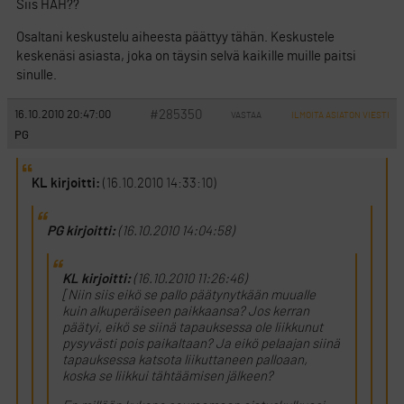
Siis HÄH??
Osaltani keskustelu aiheesta päättyy tähän. Keskustele
keskenäsi asiasta, joka on täysin selvä kaikille muille paitsi
sinulle.
#285350
16.10.2010 20:47:00
VASTAA
ILMOITA ASIATON VIESTI
PG
KL kirjoitti:
(16.10.2010 14:33:10)
PG kirjoitti:
(16.10.2010 14:04:58)
KL kirjoitti:
(16.10.2010 11:26:46)
[Niin siis eikö se pallo päätynytkään muualle
kuin alkuperäiseen paikkaansa? Jos kerran
päätyi, eikö se siinä tapauksessa ole liikkunut
pysyvästi pois paikaltaan? Ja eikö pelaajan siinä
tapauksessa katsota liikuttaneen palloaan,
koska se liikkui tähtäämisen jälkeen?