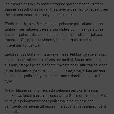
If a player’s ball in play moves after he has addressed it (other
than as a result of a stroke), the player is deemed to have moved
the ball and incurs a penalty of one stroke.
Tämä sääntö on mitä selkein: jos pelaajan pallo alkaa liikkua
tähtäämisen jälkeen, pelaaja saa yhden lyönnin rangaistuksen.
Tässä ei puhuta yhtään mitään siitä, mitä pallolle sen jälkeen
tapahtuu. Siispä tuolta yhden lyönnin rangaistukselta ei
mitenkään voi välttyä.
Leikitäänpäs kuitenkin tätä keksimääsi leikkiä (jota se siis on,
koska olet tässä asiassa täysin hakoteillä). Sinun mielestäsi on
siis niin, että jos pelaaja sääntöjenvastaisesti liikuttaa palloaan
ja sen liikkuessa lyö siitä hudin, niin pelaaja voi jatkaa peliään
sieltä mihin pallo päätyi maksimissaan kahdella penaltilla. No
hyvä.
Nyt on tilanne semmoinen, että pelaajan pallo on tiheässä
pusikossa, johon hän on pallonsa lyönyt 200 metrin päästä. Pallo
on täysin pelaamattomassa paikassa ja pelaajan ainoa
vaihtoehto on mennä takaisin sinne 200 metrin päähän yhdellä
penaltilla.