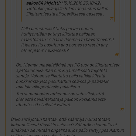
aakoo64 kirjoitti:
(15.10.2010 23:10:42)
Tietenkin pelaajalle tulee rangaistus pallon
liikuttamisesta alkuperäisessä casessa .
Millä perusteella? Onko pelaaja ennen
hutilyöntiään ehtinyt liikuttaa palloaan
määritelmän ” A ball is deemed to have ’moved’ if
it leaves its position and comes to rest in any
other place” mukaisesti?
On. Hieman maalaisjärkeä nyt PG tuohon liikuttamisen
ajatteluuneikä ihan niin kirjaimellisesti tuijoteta
sanoja. Voihan se liikutettu pallo vaikka kiivetä
bunkkerista ylös pesukarhun selässä ja palatakin
takaisin alkuperäiselle paikalleen.
Tuo sanamuodon tarkennus on vain siksi, että
pienestä heilahtelusta ja palloon koskemisesta
tähdätessä ei alkaisi vääntö.
Onko siitä jotain haittaa, että sääntöjä noudatetaan
kirjaimellisesti tässäkin asiassa? Sääntöjen kannalta ei
ainakaan ole mitään ongelmaa, jos pallo siirtyy pesukarhun
selässä jonnekin ja palaa takaisin.