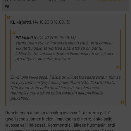
#285334
15.10.2010 02:32:00
VASTAA
ILMOITA ASIATON VIESTI
PG
KL kirjoitti:
(14.10.2010 18:00:13)
PG kirjoitti:
(14.10.2010 15:49:13)
Varmuuden vuoksi korostettakoon vielä, että ilmaisu
’liikutettu pallo’ tarkoittaa sitä, että se on pantu
liikkeelle. Se voi olla edelleen liikkeessä tai se voi olla
pysähtynyt, kun sitä pelataan.
Ei voi olla liikkeessä. Palloa on liikutettu vasta sitten, kun se
on pysyvästi siirtynyt pois paikoiltaan (Kts. Määritelmät).
Niin kauan kuin pallo on liikkeessä, on olemassa
mahdollisuus, että se palaa takaisin alkuperäiselle
paikalleen.
Otan hieman takaisin tässäkin asiassa. ”Liikutettu pallo”
tavallisena suomen kielen ilmauksena ei kerro, onko pallo
levossa vai liikkeessä. Kommenttisi jälkeen huomasin, että