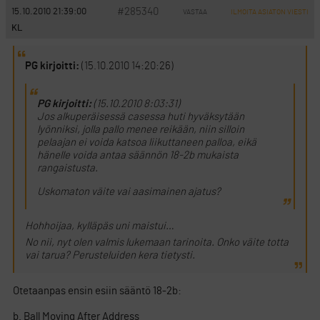
#285340
15.10.2010 21:39:00
VASTAA
ILMOITA ASIATON VIESTI
KL
PG kirjoitti:
(15.10.2010 14:20:26)
PG kirjoitti:
(15.10.2010 8:03:31)
Jos alkuperäisessä casessa huti hyväksytään
lyönniksi, jolla pallo menee reikään, niin silloin
pelaajan ei voida katsoa liikuttaneen palloa, eikä
hänelle voida antaa säännön 18-2b mukaista
rangaistusta.
Uskomaton väite vai aasimainen ajatus?
Hohhoijaa, kylläpäs uni maistui…
No nii, nyt olen valmis lukemaan tarinoita. Onko väite totta
vai tarua? Perusteluiden kera tietysti.
Otetaanpas ensin esiin sääntö 18-2b:
b. Ball Moving After Address