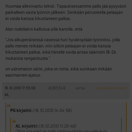
Huomaa alleviivattu teksti. Tapauksessamme pallo jää pysyvästi
paikalleen vasta lyönnin jälkeen. Senkään perusteella pelaajan
ei voida katsoa liikuttaneen palloa.
Alan todellakin kallistua sille kantille, että
”Jos alkuperäisessä casessa huti hyväksytään lyönniksi, jolla
pallo menee reikään, niin silloin pelaajan ei voida katsoa
liikuttaneen palloa, eikä hänelle voida antaa säännön 18-2b
mukaista rangaistusta.”
on uskomaton väite, joka on totta, eikä suinkaan mikään
aasimainen ajatus.
#285349
16.10.2010 17:33:00
VASTAA
ILMOITA ASIATON VIESTI
KL
PG kirjoitti:
(16.10.2010 14:04:58)
KL kirjoitti:
(16.10.2010 11:26:46)
[Niin siis eikö se pallo päätynytkään muualle kuin