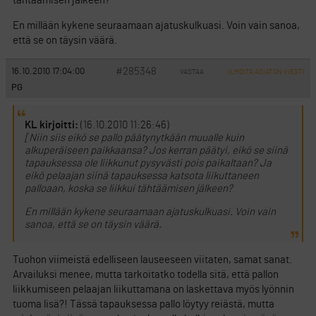
tähtäämisen jälkeen?
En millään kykene seuraamaan ajatuskulkuasi. Voin vain sanoa,
että se on täysin väärä.
#285348
16.10.2010 17:04:00
VASTAA
ILMOITA ASIATON VIESTI
PG
KL kirjoitti:
(16.10.2010 11:26:46)
[Niin siis eikö se pallo päätynytkään muualle kuin
alkuperäiseen paikkaansa? Jos kerran päätyi, eikö se siinä
tapauksessa ole liikkunut pysyvästi pois paikaltaan? Ja
eikö pelaajan siinä tapauksessa katsota liikuttaneen
palloaan, koska se liikkui tähtäämisen jälkeen?
En millään kykene seuraamaan ajatuskulkuasi. Voin vain
sanoa, että se on täysin väärä.
Tuohon viimeistä edelliseen lauseeseen viitaten, samat sanat.
Arvailuksi menee, mutta tarkoitatko todella sitä, että pallon
liikkumiseen pelaajan liikuttamana on laskettava myös lyönnin
tuoma lisä?! Tässä tapauksessa pallo löytyy reiästä, mutta