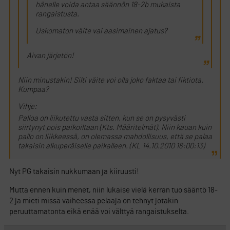
hänelle voida antaa säännön 18-2b mukaista
rangaistusta.
Uskomaton väite vai aasimainen ajatus?
Aivan järjetön!
Niin minustakin! Silti väite voi olla joko faktaa tai fiktiota.
Kumpaa?
Vihje:
Palloa on liikutettu vasta sitten, kun se on pysyvästi
siirtynyt pois paikoiltaan (Kts. Määritelmät). Niin kauan kuin
pallo on liikkeessä, on olemassa mahdollisuus, että se palaa
takaisin alkuperäiselle paikalleen. (KL 14.10.2010 18:00:13)
Nyt PG takaisin nukkumaan ja kiiruusti!
Mutta ennen kuin menet, niin lukaise vielä kerran tuo sääntö 18-
2 ja mieti missä vaiheessa pelaaja on tehnyt jotakin
peruuttamatonta eikä enää voi välttyä rangaistukselta.