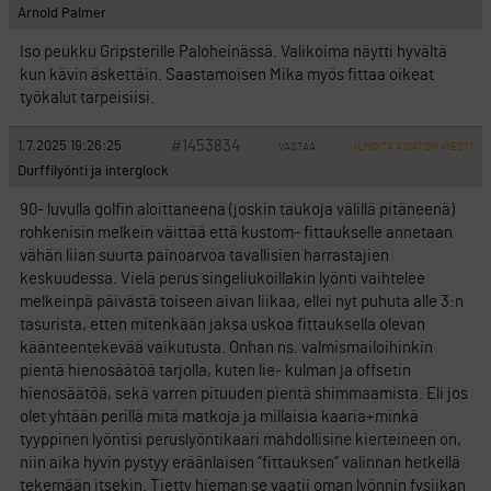
Arnold Palmer
Iso peukku Gripsterille Paloheinässä. Valikoima näytti hyvältä
kun kävin äskettäin. Saastamoisen Mika myös fittaa oikeat
työkalut tarpeisiisi.
#1453834
1.7.2025 19:26:25
VASTAA
ILMOITA ASIATON VIESTI
Durffilyönti ja interglock
90- luvulla golfin aloittaneena (joskin taukoja välillä pitäneenä)
rohkenisin melkein väittää että kustom- fittaukselle annetaan
vähän liian suurta painoarvoa tavallisien harrastajien
keskuudessa. Vielä perus singeliukoillakin lyönti vaihtelee
melkeinpä päivästä toiseen aivan liikaa, ellei nyt puhuta alle 3:n
tasurista, etten mitenkään jaksa uskoa fittauksella olevan
käänteentekevää vaikutusta. Onhan ns. valmismailoihinkin
pientä hienosäätöä tarjolla, kuten lie- kulman ja offsetin
hienosäätöä, sekä varren pituuden pientä shimmaamista. Eli jos
olet yhtään perillä mitä matkoja ja millaisia kaaria+minkä
tyyppinen lyöntisi peruslyöntikaari mahdollisine kierteineen on,
niin aika hyvin pystyy eräänlaisen ”fittauksen” valinnan hetkellä
tekemään itsekin. Tietty hieman se vaatii oman lyönnin fysiikan