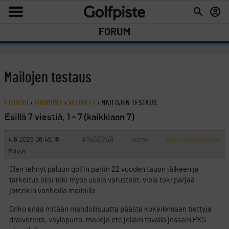
FORUM
Mailojen testaus
ETUSIVU
›
FOORUMIT
›
VÄLINEET
›
MAILOJEN TESTAUS
Esillä 7 viestiä, 1 - 7 (kaikkiaan 7)
#1452248
4.6.2025 08:45:18
VASTAA
ILMOITA ASIATON VIESTI
M3izzi
Olen tehnyt paluun golfin pariin 22 vuoden tauon jälkeen ja
tarkoitus olisi toki myös uusia varusteet, vielä toki pärjää
jotenkin vanhoilla mailoilla.
Onko enää mitään mahdollisuutta päästä kokeilemaan tiettyjä
draivereita, väyläpuita, mailoja etc jollain tavalla jossain PKS-