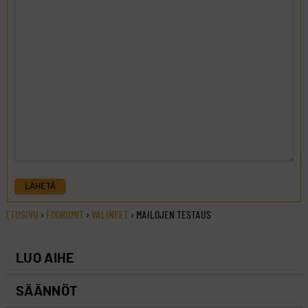
LÄHETÄ
ETUSIVU
›
FOORUMIT
›
VÄLINEET
›
MAILOJEN TESTAUS
LUO AIHE
SÄÄNNÖT