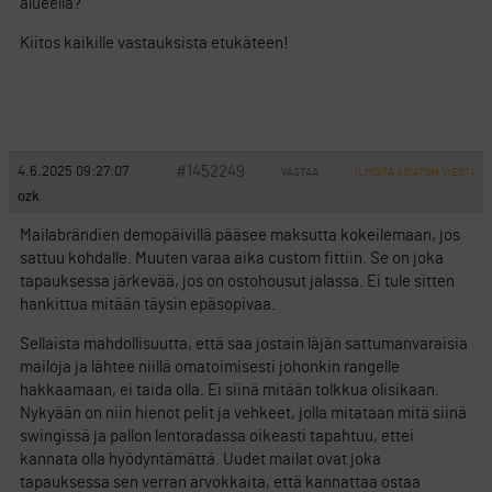
alueella?
Kiitos kaikille vastauksista etukäteen!
#1452249
4.6.2025 09:27:07
VASTAA
ILMOITA ASIATON VIESTI
ozk
Mailabrändien demopäivillä pääsee maksutta kokeilemaan, jos
sattuu kohdalle. Muuten varaa aika custom fittiin. Se on joka
tapauksessa järkevää, jos on ostohousut jalassa. Ei tule sitten
hankittua mitään täysin epäsopivaa.
Sellaista mahdollisuutta, että saa jostain läjän sattumanvaraisia
mailoja ja lähtee niillä omatoimisesti johonkin rangelle
hakkaamaan, ei taida olla. Ei siinä mitään tolkkua olisikaan.
Nykyään on niin hienot pelit ja vehkeet, jolla mitataan mitä siinä
swingissä ja pallon lentoradassa oikeasti tapahtuu, ettei
kannata olla hyödyntämättä. Uudet mailat ovat joka
tapauksessa sen verran arvokkaita, että kannattaa ostaa