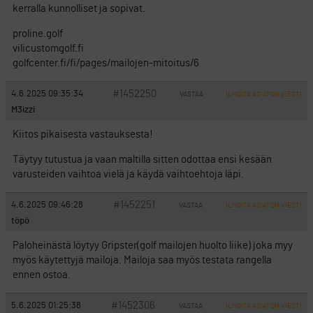
kerralla kunnolliset ja sopivat.
proline.golf
vilicustomgolf.fi
golfcenter.fi/fi/pages/mailojen-mitoitus/6
#1452250
4.6.2025 09:35:34
VASTAA
ILMOITA ASIATON VIESTI
M3izzi
Kiitos pikaisesta vastauksesta!
Täytyy tutustua ja vaan maltilla sitten odottaa ensi kesään
varusteiden vaihtoa vielä ja käydä vaihtoehtoja läpi.
#1452251
4.6.2025 09:46:28
VASTAA
ILMOITA ASIATON VIESTI
töpö
Paloheinästä löytyy Gripster(golf mailojen huolto liike) joka myy
myös käytettyjä mailoja. Mailoja saa myös testata rangella
ennen ostoa.
#1452306
5.6.2025 01:25:38
VASTAA
ILMOITA ASIATON VIESTI