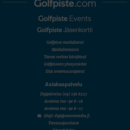
Golfpiste mediakortti
Mediahinnasto
Tietoa verkon kävijöistä
Golfpisteen yhteystiedot
DSA avoimuusraportti
Asiakaspalvelu
Digipalvelut
(09) 156 6227
Avoinna ma–pe 8–16
Avoinna ma–pe 8–17
(digi) digi@otavamedia.fi
Tietosuojaseloste