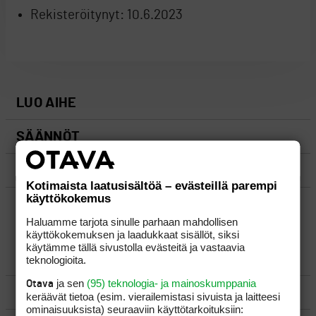
Rekisteröitynyt:
10.6.2023
LUO AIHE
SÄÄNNÖT
OHJEET
Kotimaista laatusisältöä – evästeillä parempi
käyttökokemus
UUSIMMAT VIESTIKETJUT
Haluamme tarjota sinulle parhaan mahdollisen
käyttökokemuksen ja laadukkaat sisällöt, siksi
käytämme tällä sivustolla evästeitä ja vastaavia
YLEISTÄ
teknologioita.
ja sen
(95) teknologia- ja mainoskumppania
Otava
VÄLINEET
keräävät tietoa (esim. vierailemis­tasi sivuista ja laitteesi
ominaisuuk­sista) seuraaviin käyttötarkoituksiin: