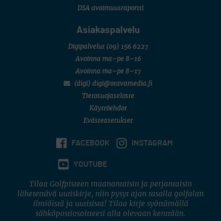
DSA avoimuusraportti
Asiakaspalvelu
Digipalvelut
(09) 156 6227
Avoinna ma–pe 8–16
Avoinna ma–pe 8–17
(digi) digi@otavamedia.fi
Tietosuojaseloste
Käyttöehdot
Evästeasetukset
FACEBOOK
INSTAGRAM
YOUTUBE
Tilaa Golfpisteen maanantaisin ja perjantaisin
lähetettävä uutiskirje, niin pysyt ajan tasalla golfalan
ilmiöistä ja uutisista! Tilaa kirje syöttämällä
sähköpostiosoitteesi alla olevaan kenttään.