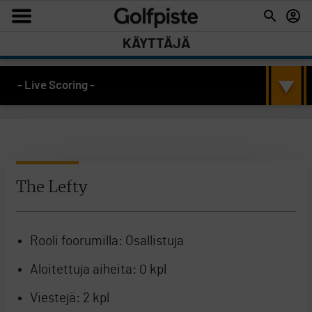
KÄYTTÄJÄ
- Live Scoring -
The Lefty
Rooli foorumilla:
Osallistuja
Aloitettuja aiheita:
0 kpl
Viestejä:
2 kpl