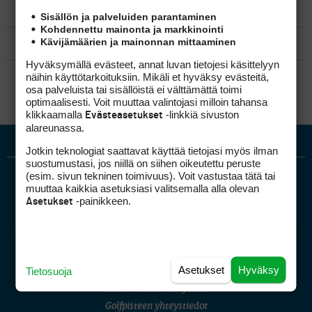
MATKAILU
Sisällön ja palveluiden parantaminen
Kohdennettu mainonta ja markkinointi
Kävijämäärien ja mainonnan mittaaminen
KILPAGOLF & HARJOITTELU
Hyväksymällä evästeet, annat luvan tietojesi käsittelyyn
SÄÄNNÖT
näihin käyttötarkoituksiin. Mikäli et hyväksy evästeitä,
osa palveluista tai sisällöistä ei välttämättä toimi
optimaalisesti. Voit muuttaa valintojasi milloin tahansa
klikkaamalla
-linkkiä sivuston
Evästeasetukset
alareunassa.
Jotkin teknologiat saattavat käyttää tietojasi myös ilman
suostumustasi, jos niillä on siihen oikeutettu peruste
(esim. sivun tekninen toimivuus). Voit vastustaa tätä tai
muuttaa kaikkia asetuksiasi valitsemalla alla olevan
-painikkeen.
Asetukset
Golfpiste mediakortti
Asetukset
Hyväksy
Tietosuoja
Mediahinnasto
Tietoa verkon kävijöistä
Golfpisteen yhteystiedot