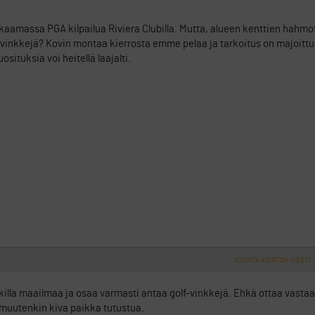
kaamassa PGA kilpailua Riviera Clubilla. Mutta, alueen kenttien hahm
la vinkkejä? Kovin montaa kierrosta emme pelaa ja tarkoitus on majoitt
situksia voi heitellä laajalti.
ILMOITA ASIATON VIESTI
rkilla maailmaa ja osaa varmasti antaa golf-vinkkejä. Ehkä ottaa vasta
 muutenkin kiva paikka tutustua.