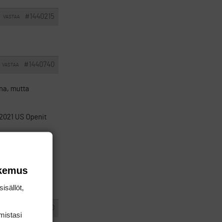
#1440215
VASTAA
#1440740
VASTAA
na, mutta
 2021 US Openit
 yleensä
okemus
tarjouksia
isällöt,
#1442550
VASTAA
mis­tasi