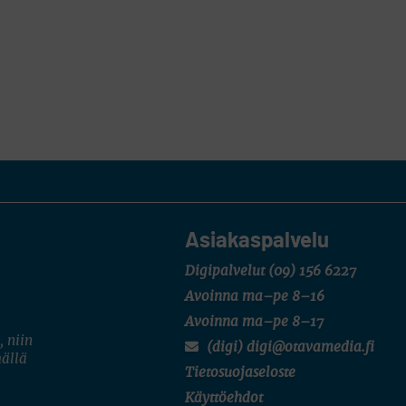
Asiakaspalvelu
Digipalvelut
(09) 156 6227
Avoinna ma–pe 8–16
Avoinna ma–pe 8–17
, niin
(digi) digi@otavamedia.fi
mällä
Tietosuojaseloste
Käyttöehdot