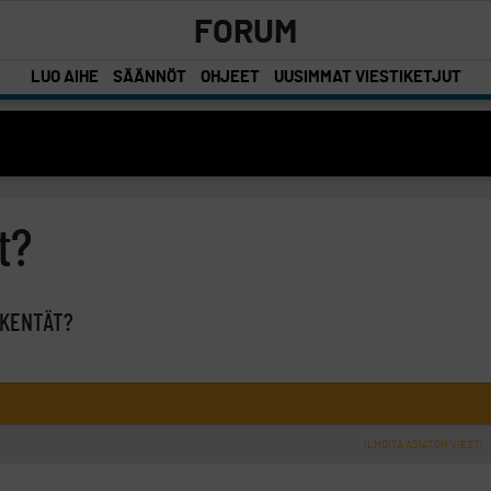
FORUM
LUO AIHE
SÄÄNNÖT
OHJEET
UUSIMMAT VIESTIKETJUT
t?
 KENTÄT?
ILMOITA ASIATON VIESTI