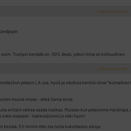
ILMOITA ASIATON VIESTI
 Sandpiper
esim. Trumpin kentälle on -50% deals, jolloin hinta on kohtuullinen.
ILMOITA ASIATON VIESTI
nnella) kun pelasin LA:ssa, hyviä ja edullisia kenttiä olivat ”kunnallise
mutten muista missä – ehkä Santa Anita.
 mutta erittäin vaikea saada tiiaikaa. Muistan kun pelasimme Hardingi
s tulee nopeasti – kakkoslyönnin jo näki hyvin!
et kestää, 5 h minimi ellei ota noita kukonlaulun aikoja.