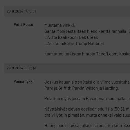
28.9.2024 17:10:51
Putti-Possu
Muutama vinkki:
Santa Monicasta itään hieno kenttä rannalla:
LA:sta kaakkoon: Oak Creek
LA:n rannikolla: Trump National
kannattaa tarkistaa hintoja Teeoff.com, koska 
29.9.2024 11:56:41
Pappa Tykki
Joskus kauan sitten (taisi olla viime vuosituha
Park ja Griffith Parkin Wilson ja Harding.
Pelattiin myös jossain Pasadenan suunnalla, 
Näyttäisivät olevan edelleen edullisia (50 $),
draivi lyötiin pimeään, mutta onneksi valoisuu
Huono puoli näissä julkisissa on, että kierroks