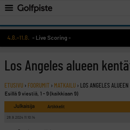
4.8.–11.8.
- Live Scoring -
Los Angeles alueen kentä
ETUSIVU
›
FOORUMIT
›
MATKAILU
›
LOS ANGELES ALUEEN
Esillä 9 viestiä, 1 - 9 (kaikkiaan 9)
Julkaisija
Artikkelit
28.9.2024 11:10:14