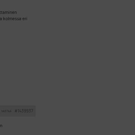
ottaminen
ua kolmessa eri
#1439937
VASTAA
an