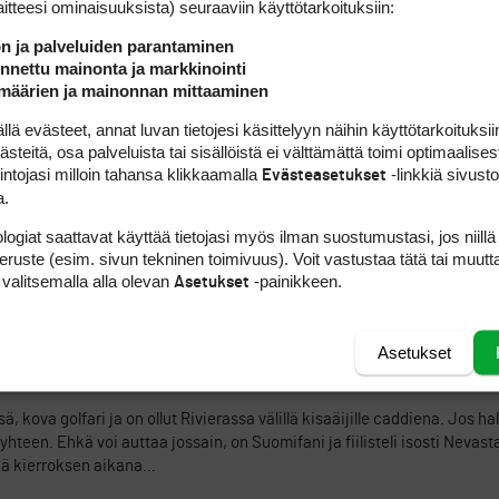
laitteesi ominaisuuk­sista) seuraaviin käyttötarkoituksiin:
n!
ön ja palveluiden parantaminen
nettu mainonta ja markkinointi
ILMOITA ASIATON VIESTI
määrien ja mainonnan mittaaminen
 evästeet, annat luvan tietojesi käsittelyyn näihin käyttötarkoituksiin
teitä, osa palveluista tai sisällöistä ei välttämättä toimi optimaalisest
intojasi milloin tahansa klikkaamalla
-linkkiä sivust
Evästeasetukset
a.
logiat saattavat käyttää tietojasi myös ilman suostumustasi, jos niillä
ILMOITA ASIATON VIESTI
peruste (esim. sivun tekninen toimivuus). Voit vastustaa tätä tai muutt
 valitsemalla alla olevan
-painikkeen.
Asetukset
li onni pelata pelata jäsenten kautta näitä privakenttiä. Eniten mieleen
 Parhaana kenttänä itse pidän itse Pelican Hill Southia. Sit Rustic Cany
o Park on siitä hauska että siellä on joskus pelattu L.A.Open ja joku 
Asetukset
paikasta. Ja siellä pelataan yli 100000 kierrosta vuodessa ja homma toim
ay.
, kova golfari ja on ollut Rivierassa välillä kisaäijille caddiena. Jos hal
 yhteen. Ehkä voi auttaa jossain, on Suomifani ja fiilisteli isosti Nevas
niä kierroksen aikana…