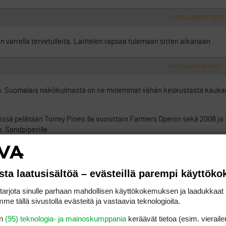
ILMOITA ASIATON VIESTI
an varrella tervetulleita. Laittelen rapsaa tulemaan sitten aikanaan
ILMOITA ASIATON VIESTI
een. Suomalais näkökulmasta on ne molemmat vähän keskustasta kauka
ä pelätään Torrey Pines:lla vuosittain Farmers Openin sekä 2008 ja
. Sandpiperille.
fia, Pelican Hill on sopiva kohde, sekä Trumpin kenttä.
ne välillä tarjoaa pelilippuja jopa yksityiskentille, ja niiden diilit on
sta laatusisältöä – evästeillä parempi käyttök
ry Hills majoituspaketti, vaikka ei ole voimassa sinun viikoilla, sellaisia 
rjota sinulle parhaan mahdollisen käyttökokemuksen ja laadukkaat s
me tällä sivustolla evästeitä ja vastaavia teknologioita.
ILMOITA ASIATON VIESTI
en
(95) teknologia- ja mainoskumppania
keräävät tietoa (esim. vieraile