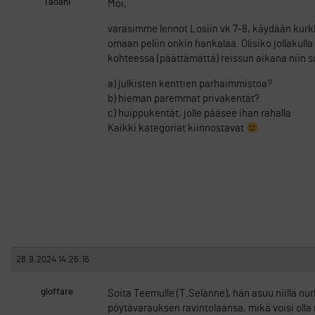
Taoani
Moi,
varasimme lennot Losiin vk 7-8, käydään kurk
omaan peliin onkin hankalaa. Olisiko jollakul
kohteessa (päättämättä) reissun aikana niin suo
a) julkisten kenttien parhaimmistoa?
b) hieman paremmat privakentät?
c) huippukentät, jolle pääsee ihan rahalla
Kaikki kategoriat kiinnostavat
28.9.2024 14:26:16
gloffare
Soita Teemulle (T.Selänne), hän asuu niillä nu
pöytävarauksen ravintolaansa, mikä voisi olla