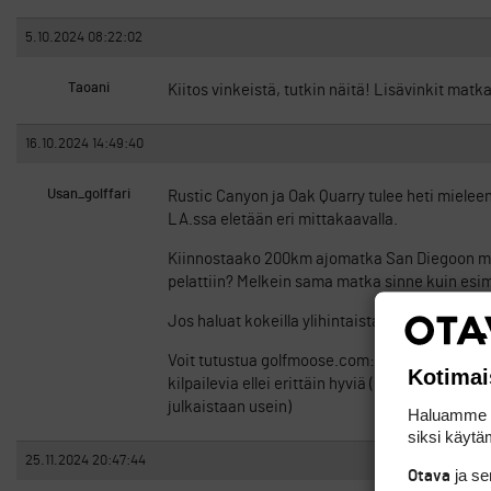
5.10.2024 08:22:02
Taoani
Kiitos vinkeistä, tutkin näitä! Lisävinkit matk
16.10.2024 14:49:40
Usan_golffari
Rustic Canyon ja Oak Quarry tulee heti miel
LA.ssa eletään eri mittakaavalla.
Kiinnostaako 200km ajomatka San Diegoon miss
pelattiin? Melkein sama matka sinne kuin esim
Jos haluat kokeilla ylihintaista USAresorttigol
Voit tutustua golfmoose.com:n valikoimaan myös, 
Kotimai
kilpailevia ellei erittäin hyviä (ks. Esim Indust
julkaistaan usein)
Haluamme ta
siksi käytäm
25.11.2024 20:47:44
ja s
Otava