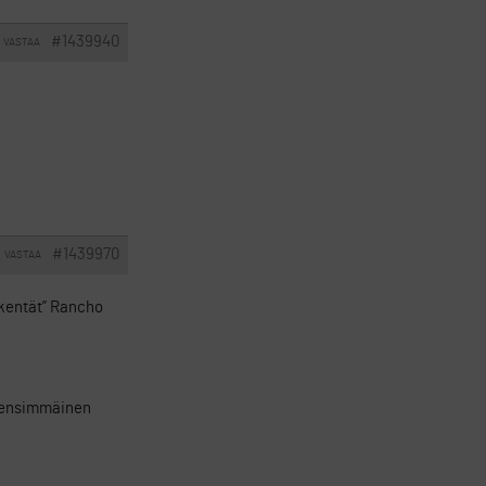
#1439940
VASTAA
#1439970
VASTAA
t kentät” Rancho
a, ensimmäinen