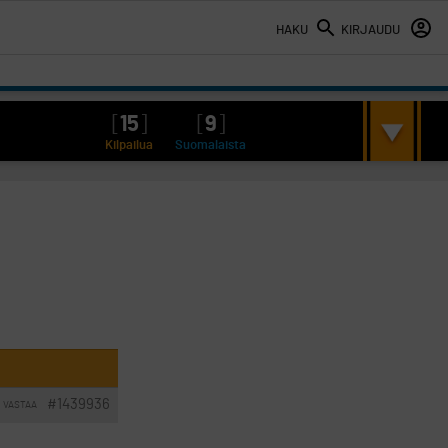
HAKU
KIRJAUDU
[
15
]
[
9
]
Kilpailua
Suomalaista
#1439936
VASTAA