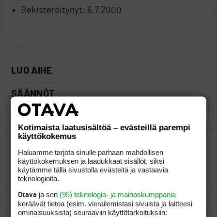
Rekisteröitynyt:
6.7.2000
LUO AIHE
SÄÄNNÖT
OHJEET
Kotimaista laatusisältöä – evästeillä parempi
käyttökokemus
UUSIMMAT VIESTIKETJUT
Haluamme tarjota sinulle parhaan mahdollisen
käyttökokemuksen ja laadukkaat sisällöt, siksi
käytämme tällä sivustolla evästeitä ja vastaavia
YLEISTÄ
teknologioita.
ja sen
(95) teknologia- ja mainoskumppania
Otava
VÄLINEET
keräävät tietoa (esim. vierailemis­tasi sivuista ja laitteesi
ominaisuuk­sista) seuraaviin käyttötarkoituksiin: