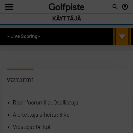
KÄYTTÄJÄ
- Live Scoring -
vanurmi
Rooli foorumilla:
Osallistuja
Aloitettuja aiheita:
8 kpl
Viestejä:
141 kpl