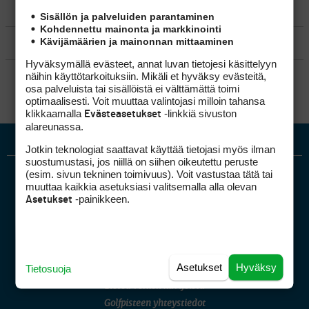
MATKAILU
Sisällön ja palveluiden parantaminen
Kohdennettu mainonta ja markkinointi
Kävijämäärien ja mainonnan mittaaminen
KILPAGOLF & HARJOITTELU
Hyväksymällä evästeet, annat luvan tietojesi käsittelyyn
SÄÄNNÖT
näihin käyttötarkoituksiin. Mikäli et hyväksy evästeitä,
osa palveluista tai sisällöistä ei välttämättä toimi
optimaalisesti. Voit muuttaa valintojasi milloin tahansa
klikkaamalla
-linkkiä sivuston
Evästeasetukset
alareunassa.
Jotkin teknologiat saattavat käyttää tietojasi myös ilman
suostumustasi, jos niillä on siihen oikeutettu peruste
(esim. sivun tekninen toimivuus). Voit vastustaa tätä tai
muuttaa kaikkia asetuksiasi valitsemalla alla olevan
-painikkeen.
Asetukset
Golfpiste mediakortti
Asetukset
Hyväksy
Tietosuoja
Mediahinnasto
Tietoa verkon kävijöistä
Golfpisteen yhteystiedot