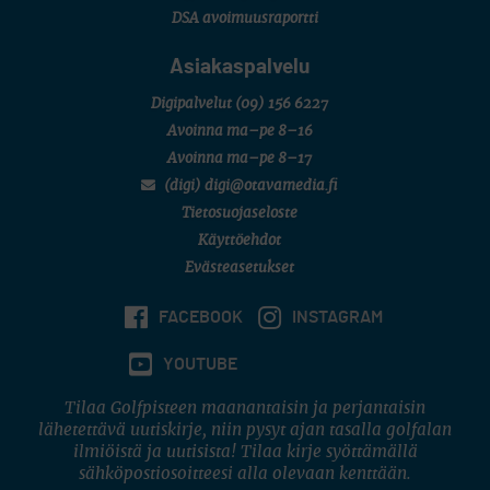
DSA avoimuusraportti
Asiakaspalvelu
Digipalvelut
(09) 156 6227
Avoinna ma–pe 8–16
Avoinna ma–pe 8–17
(digi) digi@otavamedia.fi
Tietosuojaseloste
Käyttöehdot
Evästeasetukset
FACEBOOK
INSTAGRAM
YOUTUBE
Tilaa Golfpisteen maanantaisin ja perjantaisin
lähetettävä uutiskirje, niin pysyt ajan tasalla golfalan
ilmiöistä ja uutisista! Tilaa kirje syöttämällä
sähköpostiosoitteesi alla olevaan kenttään.