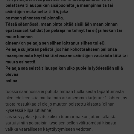
pelattava tiiauspaikan sisäpuolelta ja maanpinnalta tai
sääntöjen mukaiselta tiiltä, joka
on maan pinnassa tai pinnalla.
Tässä säännössä, maan pinta pitää sisällään maan pinnan
epätasaiset kohdat (on pelaaja ne tehnyt tai ei) ja hiekan tai
muun luonnon
aineen (on pelaaja sen siihen laittanut siihen tai ei).
Pelaaja suljetaan pelistä, jos hän kohottaakseen pallonsa
maanpinnasta käyttää tiiatessaan sääntöjen vastaista tiitä tai
muuta esinettä.
Pelaaja saa seistä tiiauspaikan ulko puolella lyödessään sillä
olevaa
palloa.
tuossa säännössä ei puhuta mitään tuollaisesta tapahtumasta.
olen edelleen sitä mieltä mitä aikaisemmin kirjoitin: 1. lähtee jos
tuota ressukkaa ei ole jo muuten poistettu kisasta (olihan
kyseessä kilpailutilanne)
siis selvyyeksi: jos itse olisin tuomarina kun jotain tällaista
sattuisi niin poistaisin kyseisen pellen välittömästi kisasta
vaikka vaaralliseen käyttäytymiseen vedoten.