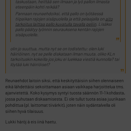
taskustaan, heittää sen ilmaan ja lyö pallon ilmasta
eteenpäin kohti reikää?
Pannaan reunaehdoiksi, että pallo on lyötäessä
tiipaikan rajojen sisäpuolella ja että pelaajalla on
aito
tarkoitus laittaa pallo kuvatulla tavalla peliin
. Lisäksi
pallo päätyy lyönnin seurauksena kentän rajojen
sisäpuolelle.
olin jo suuttua, mutta nyt se on todistettu: olen luki
häiriöinen. nyt se pelle diskataan ilman muuta. oliko KLn
tarkoituskin kokeilla jos joku ei luekkaa viestiä kunnolla? tai
löytää luki häiriöiset?
Reunaehdot laitoin siksi, että keskityttäisiin siihen olennaiseen
eikä lähdettäisi sekoittamaan asiaan vaikkapa harjoittelua tms.
ajanvietettä. Koko kysymys syntyi tuosta säännön 11-1 kohdasta,
jossa puhutaan diskaamisesta. Ei ole tullut tuota asiaa juurikaan
pohdittua (pl. laittomat tiivärkit), joten näin sydäntalvella oli
siihen hyvä tilaisuus.
Lukki häröj ä eis iinä haetu.