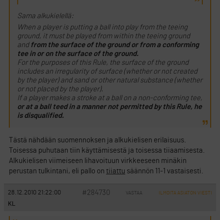
Sama alkukielellä:
When a player is putting a ball into play from the teeing
ground, it must be played from within the teeing ground
and
from the surface of the ground or from a conforming
tee in or on the surface of the ground.
For the purposes of this Rule, the surface of the ground
includes an irregularity of surface (whether or not created
by the player) and sand or other natural substance (whether
or not placed by the player).
If a player makes a stroke at a ball on a non-conforming tee,
or at a ball teed in a manner not permitted by this Rule, he
is disqualified.
Tästä nähdään suomennoksen ja alkukielisen erilaisuus.
Toisessa puhutaan tiin käyttämisestä ja toisessa tiiaamisesta.
Alkukielisen viimeiseen lihavoituun virkkeeseen minäkin
perustan tulkintani, eli pallo on
tiiattu
säännön 11-1 vastaisesti.
#284730
28.12.2010 21:22:00
VASTAA
ILMOITA ASIATON VIESTI
KL