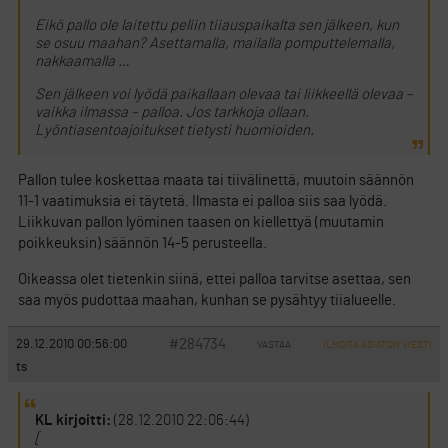
Eikö pallo ole laitettu peliin tiiauspaikalta sen jälkeen, kun
se osuu maahan? Asettamalla, mailalla pomputtelemalla,
nakkaamalla …
Sen jälkeen voi lyödä paikallaan olevaa tai liikkeellä olevaa –
vaikka ilmassa – palloa. Jos tarkkoja ollaan.
Lyöntiasentoajoitukset tietysti huomioiden.
Pallon tulee koskettaa maata tai tiivälinettä, muutoin säännön
11-1 vaatimuksia ei täytetä. Ilmasta ei palloa siis saa lyödä.
Liikkuvan pallon lyöminen taasen on kiellettyä (muutamin
poikkeuksin) säännön 14-5 perusteella.
Oikeassa olet tietenkin siinä, ettei palloa tarvitse asettaa, sen
saa myös pudottaa maahan, kunhan se pysähtyy tiialueelle.
#284734
29.12.2010 00:56:00
VASTAA
ILMOITA ASIATON VIESTI
ts
KL kirjoitti:
(28.12.2010 22:06:44)
[