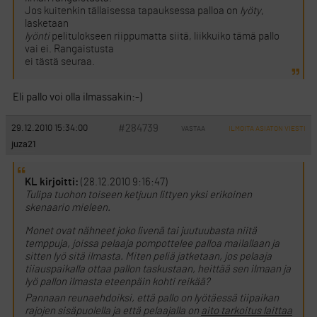
Jos kuitenkin tällaisessa tapauksessa palloa on
lyöty
,
lasketaan
lyönti
pelitulokseen riippumatta siitä, liikkuiko tämä pallo
vai ei. Rangaistusta
ei tästä seuraa.
Eli pallo voi olla ilmassakin:-)
#284739
29.12.2010 15:34:00
VASTAA
ILMOITA ASIATON VIESTI
juza21
KL kirjoitti:
(28.12.2010 9:16:47)
Tulipa tuohon toiseen ketjuun littyen yksi erikoinen
skenaario mieleen.
Monet ovat nähneet joko livenä tai juutuubasta niitä
temppuja, joissa pelaaja pompottelee palloa mailallaan ja
sitten lyö sitä ilmasta. Miten peliä jatketaan, jos pelaaja
tiiauspaikalla ottaa pallon taskustaan, heittää sen ilmaan ja
lyö pallon ilmasta eteenpäin kohti reikää?
Pannaan reunaehdoiksi, että pallo on lyötäessä tiipaikan
rajojen sisäpuolella ja että pelaajalla on
aito tarkoitus laittaa