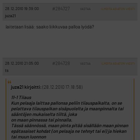
#284727
28.12.2010 19:39:00
VASTAA
ILMOITA ASIATON VIESTI
juza21
laitetaan lisää: saako liikkuvaa palloa lyödä?
#284728
28.12.2010 21:05:00
VASTAA
ILMOITA ASIATON VIESTI
ts
juza21 kirjoitti:
(28.12.2010 17:18:58)
11-1 Tiiaus
Kun pelaaja laittaa pallonsa peliin tiiauspaikalta, on se
pelattava tiiauspaikan sisäpuolelta ja maanpinnalta tai
sääntöjen mukaiselta tiiltä, joka
on maan pinnassa tai pinnalla.
Tässä säännössä, maan pinta pitää sisällään maan pinnan
epätasaiset kohdat (on pelaaja ne tehnyt tai ei) ja hiekan
tai muun luonnon