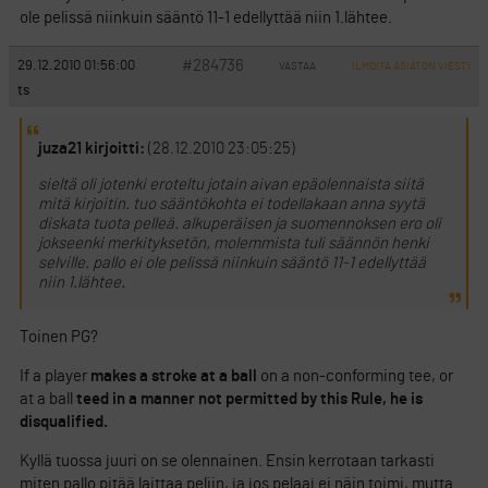
ole pelissä niinkuin sääntö 11-1 edellyttää niin 1.lähtee.
#284736
29.12.2010 01:56:00
VASTAA
ILMOITA ASIATON VIESTI
ts
juza21 kirjoitti:
(28.12.2010 23:05:25)
sieltä oli jotenki eroteltu jotain aivan epäolennaista siitä
mitä kirjoitin. tuo sääntökohta ei todellakaan anna syytä
diskata tuota pelleä. alkuperäisen ja suomennoksen ero oli
jokseenki merkityksetön, molemmista tuli säännön henki
selville. pallo ei ole pelissä niinkuin sääntö 11-1 edellyttää
niin 1.lähtee.
Toinen PG?
If a player
makes a stroke at a ball
on a non-conforming tee, or
at a ball
teed in a manner not permitted by this Rule, he is
disqualified.
Kyllä tuossa juuri on se olennainen. Ensin kerrotaan tarkasti
miten pallo pitää laittaa peliin, ja jos pelaaj ei näin toimi, mutta