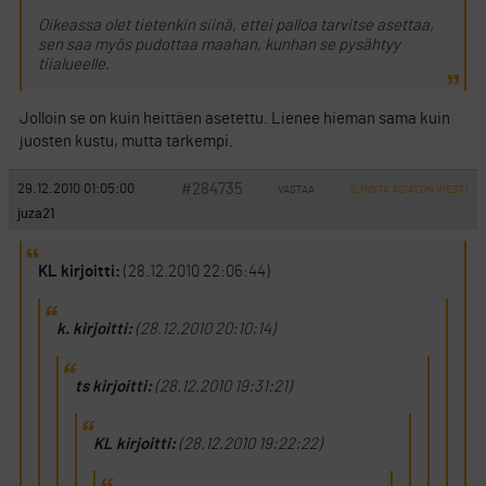
Oikeassa olet tietenkin siinä, ettei palloa tarvitse asettaa,
sen saa myös pudottaa maahan, kunhan se pysähtyy
tiialueelle.
Jolloin se on kuin heittäen asetettu. Lienee hieman sama kuin
juosten kustu, mutta tarkempi.
#284735
29.12.2010 01:05:00
VASTAA
ILMOITA ASIATON VIESTI
juza21
KL kirjoitti:
(28.12.2010 22:06:44)
k. kirjoitti:
(28.12.2010 20:10:14)
ts kirjoitti:
(28.12.2010 19:31:21)
KL kirjoitti:
(28.12.2010 19:22:22)