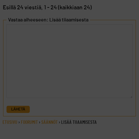
Esillä 24 viestiä, 1 - 24 (kaikkiaan 24)
Vastaa aiheeseen: Lisää tiiaamisesta
LÄHETÄ
ETUSIVU
›
FOORUMIT
›
SÄÄNNÖT
›
LISÄÄ TIIAAMISESTA