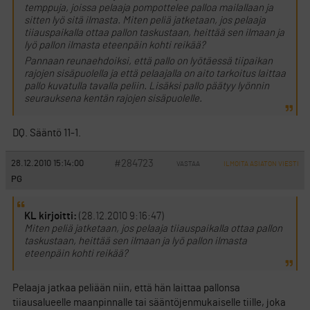
temppuja, joissa pelaaja pompottelee palloa mailallaan ja
sitten lyö sitä ilmasta. Miten peliä jatketaan, jos pelaaja
tiiauspaikalla ottaa pallon taskustaan, heittää sen ilmaan ja
lyö pallon ilmasta eteenpäin kohti reikää?
Pannaan reunaehdoiksi, että pallo on lyötäessä tiipaikan
rajojen sisäpuolella ja että pelaajalla on aito tarkoitus laittaa
pallo kuvatulla tavalla peliin. Lisäksi pallo päätyy lyönnin
seurauksena kentän rajojen sisäpuolelle.
DQ. Sääntö 11-1.
#284723
28.12.2010 15:14:00
VASTAA
ILMOITA ASIATON VIESTI
PG
KL kirjoitti:
(28.12.2010 9:16:47)
Miten peliä jatketaan, jos pelaaja tiiauspaikalla ottaa pallon
taskustaan, heittää sen ilmaan ja lyö pallon ilmasta
eteenpäin kohti reikää?
Pelaaja jatkaa peliään niin, että hän laittaa pallonsa
tiiausalueelle maanpinnalle tai sääntöjenmukaiselle tiille, joka