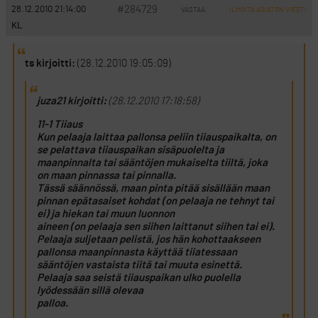
#284729
28.12.2010 21:14:00
VASTAA
ILMOITA ASIATON VIESTI
KL
ts kirjoitti:
(28.12.2010 19:05:09)
juza21 kirjoitti:
(28.12.2010 17:18:58)
11-1 Tiiaus
Kun pelaaja laittaa pallonsa peliin tiiauspaikalta, on
se pelattava tiiauspaikan sisäpuolelta ja
maanpinnalta tai sääntöjen mukaiselta tiiltä, joka
on maan pinnassa tai pinnalla.
Tässä säännössä, maan pinta pitää sisällään maan
pinnan epätasaiset kohdat (on pelaaja ne tehnyt tai
ei) ja hiekan tai muun luonnon
aineen (on pelaaja sen siihen laittanut siihen tai ei).
Pelaaja suljetaan pelistä, jos hän kohottaakseen
pallonsa maanpinnasta käyttää tiiatessaan
sääntöjen vastaista tiitä tai muuta esinettä.
Pelaaja saa seistä tiiauspaikan ulko puolella
lyödessään sillä olevaa
palloa.