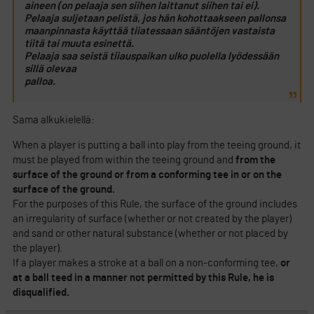
aineen (on pelaaja sen siihen laittanut siihen tai ei).
Pelaaja suljetaan pelistä, jos hän kohottaakseen pallonsa
maanpinnasta käyttää tiiatessaan sääntöjen vastaista
tiitä tai muuta esinettä.
Pelaaja saa seistä tiiauspaikan ulko puolella lyödessään
sillä olevaa
palloa.
Sama alkukielellä:
When a player is putting a ball into play from the teeing ground, it
must be played from within the teeing ground and
from the
surface of the ground or from a conforming tee in or on the
surface of the ground.
For the purposes of this Rule, the surface of the ground includes
an irregularity of surface (whether or not created by the player)
and sand or other natural substance (whether or not placed by
the player).
If a player makes a stroke at a ball on a non-conforming tee,
or
at a ball teed in a manner not permitted by this Rule, he is
disqualified.