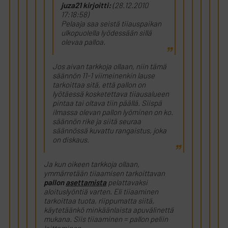
juza21 kirjoitti:
(28.12.2010
17:18:58)
Pelaaja saa seistä tiiauspaikan
ulkopuolella lyödessään sillä
olevaa palloa.
Jos aivan tarkkoja ollaan, niin tämä
säännön 11-1 viimeinenkin lause
tarkoittaa sitä, että pallon on
lyötäessä kosketettava tiiausalueen
pintaa tai oltava tiin päällä. Siispä
ilmassa olevan pallon lyöminen on ko.
säännön rike ja siitä seuraa
säännössä kuvattu rangaistus, joka
on diskaus.
Ja kun oikeen tarkkoja ollaan,
ymmärretään tiiaamisen tarkoittavan
pallon
asettamista
pelattavaksi
aloituslyöntiä varten. Eli tiiaaminen
tarkoittaa tuota, riippumatta siitä,
käytetäänkö minkäänlaista apuvälinettä
mukana. Siis tiiaaminen = pallon peliin