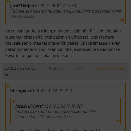
juza21 kirjoitti:
(28.12.2010 17:18:58)
Pelaaja saa seistä tiiauspaikan ulkopuolella lyödessään sillä
olevaa palloa.
Jos aivan tarkkoja ollaan, niin tämä säännön 11-1 viimeinenkin
lause tarkoittaa sitä, että pallon on lyötäessä kosketettava
tiiausalueen pintaa tai oltava tiin päällä. Siispä ilmassa olevan
pallon lyöminen on ko. säännön rike ja siitä seuraa säännössä
kuvattu rangaistus, joka on diskaus.
#284731
28.12.2010 21:31:00
VASTAA
ILMOITA ASIATON VIESTI
ts
KL kirjoitti:
(28.12.2010 19:22:22)
juza21 kirjoitti:
(28.12.2010 17:18:58)
Pelaaja saa seistä tiiauspaikan ulkopuolella
lyödessään sillä olevaa palloa.
Jos aivan tarkkoja ollaan, niin tämä säännön 11-1