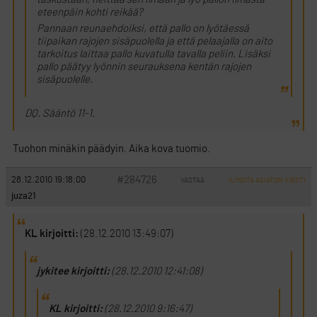
eteenpäin kohti reikää?
Pannaan reunaehdoiksi, että pallo on lyötäessä
tiipaikan rajojen sisäpuolella ja että pelaajalla on aito
tarkoitus laittaa pallo kuvatulla tavalla peliin. Lisäksi
pallo päätyy lyönnin seurauksena kentän rajojen
sisäpuolelle.
DQ. Sääntö 11-1.
Tuohon minäkin päädyin. Aika kova tuomio.
#284726
28.12.2010 19:18:00
VASTAA
ILMOITA ASIATON VIESTI
juza21
KL kirjoitti:
(28.12.2010 13:49:07)
jykitee kirjoitti:
(28.12.2010 12:41:08)
KL kirjoitti:
(28.12.2010 9:16:47)