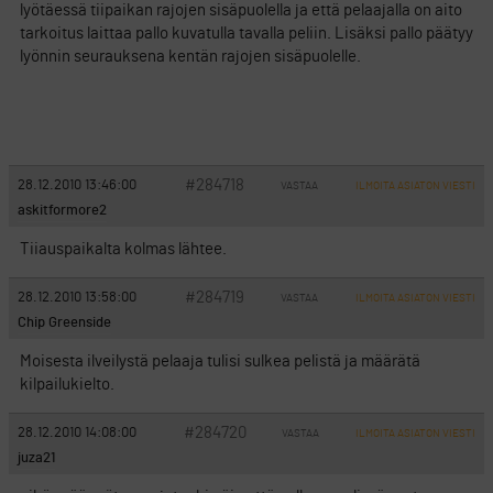
lyötäessä tiipaikan rajojen sisäpuolella ja että pelaajalla on aito
tarkoitus laittaa pallo kuvatulla tavalla peliin. Lisäksi pallo päätyy
lyönnin seurauksena kentän rajojen sisäpuolelle.
#284718
28.12.2010 13:46:00
VASTAA
ILMOITA ASIATON VIESTI
askitformore2
Tiiauspaikalta kolmas lähtee.
#284719
28.12.2010 13:58:00
VASTAA
ILMOITA ASIATON VIESTI
Chip Greenside
Moisesta ilveilystä pelaaja tulisi sulkea pelistä ja määrätä
kilpailukielto.
#284720
28.12.2010 14:08:00
VASTAA
ILMOITA ASIATON VIESTI
juza21