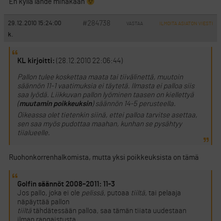
En kyllä lähde minäkään
#284738
29.12.2010 15:24:00
VASTAA
ILMOITA ASIATON VIESTI
k.
KL kirjoitti:
(28.12.2010 22:06:44)
Pallon tulee koskettaa maata tai tiivälinettä, muutoin
säännön 11-1 vaatimuksia ei täytetä. Ilmasta ei palloa siis
saa lyödä. Liikkuvan pallon lyöminen taasen on kiellettyä
(
muutamin poikkeuksin
) säännön 14-5 perusteella.
Oikeassa olet tietenkin siinä, ettei palloa tarvitse asettaa,
sen saa myös pudottaa maahan, kunhan se pysähtyy
tiialueelle.
Ruohonkorrenhalkomista, mutta yksi poikkeuksista on tämä
Golfin säännöt 2008–2011: 11-3
Jos pallo, joka ei ole
pelissä
, putoaa
tiiltä
, tai pelaaja
näpäyttää pallon
tiiltä
tähdätessään palloa, saa tämän tiiata uudestaan
ilman rangaistusta.