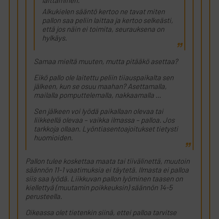
laittaminen.
Alkukielen sääntö kertoo ne tavat miten
pallon saa peliin laittaa ja kertoo selkeästi,
että jos näin ei toimita, seurauksena on
hylkäys.
Samaa mieltä muuten, mutta pitääkö asettaa?
Eikö pallo ole laitettu peliin tiiauspaikalta sen
jälkeen, kun se osuu maahan? Asettamalla,
mailalla pomputtelemalla, nakkaamalla …
Sen jälkeen voi lyödä paikallaan olevaa tai
liikkeellä olevaa – vaikka ilmassa – palloa. Jos
tarkkoja ollaan. Lyöntiasentoajoitukset tietysti
huomioiden.
Pallon tulee koskettaa maata tai tiivälinettä, muutoin
säännön 11-1 vaatimuksia ei täytetä. Ilmasta ei palloa
siis saa lyödä. Liikkuvan pallon lyöminen taasen on
kiellettyä (muutamin poikkeuksin) säännön 14-5
perusteella.
Oikeassa olet tietenkin siinä, ettei palloa tarvitse