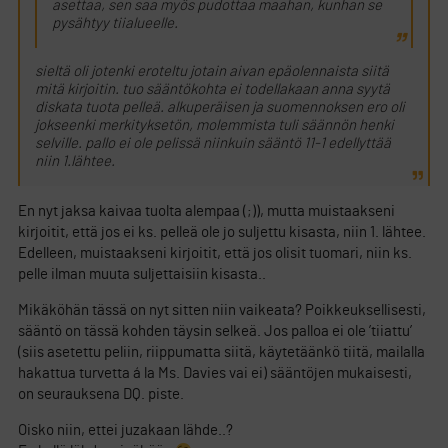
asettaa, sen saa myös pudottaa maahan, kunhan se
pysähtyy tiialueelle.
sieltä oli jotenki eroteltu jotain aivan epäolennaista siitä
mitä kirjoitin. tuo sääntökohta ei todellakaan anna syytä
diskata tuota pelleä. alkuperäisen ja suomennoksen ero oli
jokseenki merkityksetön, molemmista tuli säännön henki
selville. pallo ei ole pelissä niinkuin sääntö 11-1 edellyttää
niin 1.lähtee.
En nyt jaksa kaivaa tuolta alempaa (;)), mutta muistaakseni
kirjoitit, että jos ei ks. pelleä ole jo suljettu kisasta, niin 1. lähtee.
Edelleen, muistaakseni kirjoitit, että jos olisit tuomari, niin ks.
pelle ilman muuta suljettaisiin kisasta..
Mikäköhän tässä on nyt sitten niin vaikeata? Poikkeuksellisesti,
sääntö on tässä kohden täysin selkeä. Jos palloa ei ole ’tiiattu’
(siis asetettu peliin, riippumatta siitä, käytetäänkö tiitä, mailalla
hakattua turvetta á la Ms. Davies vai ei) sääntöjen mukaisesti,
on seurauksena DQ. piste.
Oisko niin, ettei juzakaan lähde..?