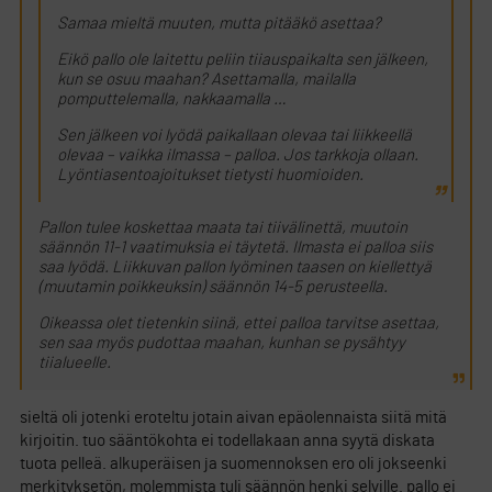
Samaa mieltä muuten, mutta pitääkö asettaa?
Eikö pallo ole laitettu peliin tiiauspaikalta sen jälkeen,
kun se osuu maahan? Asettamalla, mailalla
pomputtelemalla, nakkaamalla …
Sen jälkeen voi lyödä paikallaan olevaa tai liikkeellä
olevaa – vaikka ilmassa – palloa. Jos tarkkoja ollaan.
Lyöntiasentoajoitukset tietysti huomioiden.
Pallon tulee koskettaa maata tai tiivälinettä, muutoin
säännön 11-1 vaatimuksia ei täytetä. Ilmasta ei palloa siis
saa lyödä. Liikkuvan pallon lyöminen taasen on kiellettyä
(muutamin poikkeuksin) säännön 14-5 perusteella.
Oikeassa olet tietenkin siinä, ettei palloa tarvitse asettaa,
sen saa myös pudottaa maahan, kunhan se pysähtyy
tiialueelle.
sieltä oli jotenki eroteltu jotain aivan epäolennaista siitä mitä
kirjoitin. tuo sääntökohta ei todellakaan anna syytä diskata
tuota pelleä. alkuperäisen ja suomennoksen ero oli jokseenki
merkityksetön, molemmista tuli säännön henki selville. pallo ei