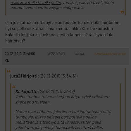
pallo kuvatulla tavalla peliin
. Lisäksi pallo päätyy lyönnin
seurauksena kentän rajojen sisäpuolelle.
olin jo suuttua, mutta nyt se on todistettu: olen luki häiriöinen.
nyt se pelle diskataan ilman muuta. oliko KLn tarkoituskin
kokeilla jos joku ei luekkaa viestiä kunnolla? tai löytää luki
häiriöiset?
#284740
29.12.2010 15:41:00
VASTAA
ILMOITA ASIATON VIESTI
KL
juza21 kirjoitti:
(29.12.2010 13:34:51)
KL kirjoitti:
(28.12.2010 9:16:47)
Tulipa tuohon toiseen ketjuun littyen yksi erikoinen
skenaario mieleen.
Monet ovat nähneet joko livenä tai juutuubasta niitä
temppuja, joissa pelaaja pompottelee palloa
mailallaan ja sitten lyö sitä ilmasta. Miten peliä
jatketaan, jos pelaaja tiiauspaikalla ottaa pallon