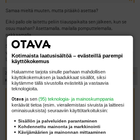
Samaa mieltä muuten, mutta pitääkö asettaa?
Eikö pallo ole laitettu peliin tiiauspaikalta sen jälkeen, kun se
osuu maahan? Asettamalla, mailalla pomputtelemalla,
nakkaamalla …
Sen jälkeen voi lyödä paikallaan olevaa tai liikkeellä olevaa –
vaikka ilmassa – palloa. Jos tarkkoja ollaan.
Kotimaista laatusisältöä – evästeillä parempi
Lyöntiasentoajoitukset tietysti huomioiden.
käyttökokemus
Haluamme tarjota sinulle parhaan mahdollisen
#284733
29.12.2010 00:06:00
VASTAA
ILMOITA ASIATON VIESTI
käyttökokemuksen ja laadukkaat sisällöt, siksi
KL
käytämme tällä sivustolla evästeitä ja vastaavia
teknologioita.
k. kirjoitti:
(28.12.2010 20:10:14)
ja sen
(95) teknologia- ja mainoskumppania
Otava
keräävät tietoa (esim. vierailemis­tasi sivuista ja laitteesi
ominaisuuk­sista) seuraaviin käyttötarkoituksiin:
ts kirjoitti:
(28.12.2010 19:31:21)
Sisällön ja palveluiden parantaminen
Kohdennettu mainonta ja markkinointi
KL kirjoitti:
(28.12.2010 19:22:22)
Kävijämäärien ja mainonnan mittaaminen