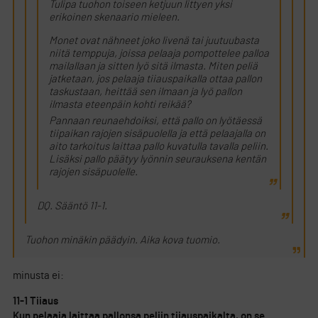
Tulipa tuohon toiseen ketjuun littyen yksi
erikoinen skenaario mieleen.
Monet ovat nähneet joko livenä tai juutuubasta
niitä temppuja, joissa pelaaja pompottelee palloa
mailallaan ja sitten lyö sitä ilmasta. Miten peliä
jatketaan, jos pelaaja tiiauspaikalla ottaa pallon
taskustaan, heittää sen ilmaan ja lyö pallon
ilmasta eteenpäin kohti reikää?
Pannaan reunaehdoiksi, että pallo on lyötäessä
tiipaikan rajojen sisäpuolella ja että pelaajalla on
aito tarkoitus laittaa pallo kuvatulla tavalla peliin.
Lisäksi pallo päätyy lyönnin seurauksena kentän
rajojen sisäpuolelle.
DQ. Sääntö 11-1.
Tuohon minäkin päädyin. Aika kova tuomio.
minusta ei:
11-1 Tiiaus
Kun pelaaja laittaa pallonsa peliin tiiauspaikalta, on se