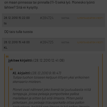
on maan pinnassa tai pinnalla (11-1) sekä lyö. Monesko lyönti
lähtee? Sitä ei kysytty.
#284724
28.12.2010 15:22:00
VASTAA
ILMOITA ASIATON VIESTI
ts
DQ tais tulla tuosta
#284725
28.12.2010 15:49:00
VASTAA
ILMOITA ASIATON VIESTI
KL
jykitee kirjoitti:
(28.12.2010 12:41:08)
KL kirjoitti:
(28.12.2010 9:16:47)
Tulipa tuohon toiseen ketjuun littyen yksi erikoinen
skenaario mieleen.
Monet ovat nähneet joko livenä tai juutuubasta niitä
temppuja, joissa pelaaja pompottelee palloa
mailallaan ja sitten lyö sitä ilmasta. Miten peliä
jatketaan, jos pelaaja tiiauspaikalla ottaa pallon
taskustaan, heittää sen ilmaan ja lyö pallon ilmasta