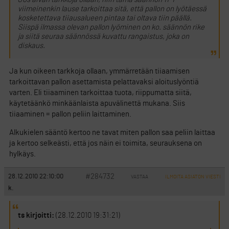
viimeinenkin lause tarkoittaa sitä, että pallon on lyötäessä
kosketettava tiiausalueen pintaa tai oltava tiin päällä.
Siispä ilmassa olevan pallon lyöminen on ko. säännön rike
ja siitä seuraa säännössä kuvattu rangaistus, joka on
diskaus.
Ja kun oikeen tarkkoja ollaan, ymmärretään tiiaamisen
tarkoittavan pallon asettamista pelattavaksi aloituslyöntiä
varten. Eli tiiaaminen tarkoittaa tuota, riippumatta siitä,
käytetäänkö minkäänlaista apuvälinettä mukana. Siis
tiiaaminen = pallon peliin laittaminen.
Alkukielen sääntö kertoo ne tavat miten pallon saa peliin laittaa
ja kertoo selkeästi, että jos näin ei toimita, seurauksena on
hylkäys.
#284732
28.12.2010 22:10:00
VASTAA
ILMOITA ASIATON VIESTI
k.
ts kirjoitti:
(28.12.2010 19:31:21)