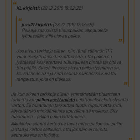
KL kirjoitti:
(28.12.2010 19:22:22)
juza21 kirjoitti:
(28.12.2010 17:18:58)
Pelaaja saa seistä tiiauspaikan ulkopuolella
lyödessään sillä olevaa palloa.
Jos aivan tarkkoja ollaan, niin tämä säännön 11-1
viimeinenkin lause tarkoittaa sitä, että pallon on
lyötäessä kosketettava tiiausalueen pintaa tai oltava
tiin päällä. Siispä ilmassa olevan pallon lyöminen on
ko. säännön rike ja siitä seuraa säännössä kuvattu
rangaistus, joka on diskaus.
Ja kun oikeen tarkkoja ollaan, ymmärretään tiiaamisen
tarkoittavan
pallon
asettamista
pelattavaksi aloituslyöntiä
varten. Eli tiiaaminen tarkoittaa tuota, riippumatta siitä,
käytetäänkö minkäänlaista apuvälinettä mukana. Siis
tiiaaminen = pallon peliin laittaminen.
Alkukielen sääntö kertoo ne tavat miten pallon saa peliin
laittaa ja kertoo selkeästi, että jos näin ei toimita,
seurauksena on hylkäys.