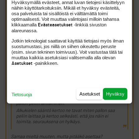
Hyväksymällä evästeet, annat luvan tietojesi käsittelyyn
juza21 kirjoitti:
(28.12.2010 17:18:58)
näihin käyttötarkoituksiin. Mikäli et hyväksy evästeitä,
Pelaaja saa seistä tiiauspaikan ulkopuolella
osa palveluista tai sisällöistä ei välttämättä toimi
lyödessään sillä olevaa palloa.
optimaalisesti. Voit muuttaa valintojasi milloin tahansa
klikkaamalla
-linkkiä sivuston
Evästeasetukset
alareunassa.
Jos aivan tarkkoja ollaan, niin tämä säännön 11-1
viimeinenkin lause tarkoittaa sitä, että pallon on
Jotkin teknologiat saattavat käyttää tietojasi myös ilman
lyötäessä kosketettava tiiausalueen pintaa tai
suostumustasi, jos niillä on siihen oikeutettu peruste
oltava tiin päällä. Siispä ilmassa olevan pallon
(esim. sivun tekninen toimivuus). Voit vastustaa tätä tai
lyöminen on ko. säännön rike ja siitä seuraa
muuttaa kaikkia asetuksiasi valitsemalla alla olevan
säännössä kuvattu rangaistus, joka on diskaus.
-painikkeen.
Asetukset
Ja kun oikeen tarkkoja ollaan, ymmärretään
tiiaamisen tarkoittavan
pallon
asettamista
pelattavaksi aloituslyöntiä varten. Eli tiiaaminen
tarkoittaa tuota, riippumatta siitä, käytetäänkö
Asetukset
Hyväksy
Tietosuoja
minkäänlaista apuvälinettä mukana. Siis tiiaaminen =
pallon peliin laittaminen.
Alkukielen sääntö kertoo ne tavat miten pallon saa
peliin laittaa ja kertoo selkeästi, että jos näin ei
toimita, seurauksena on hylkäys.
Samaa mieltä muuten, mutta pitääkö asettaa?