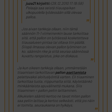
juza21 kirjoitti:
(28.12.2010 17:18:58)
Pelaaja saa seistä tiiauspaikan
ulkopuolella lyödessään sillä olevaa
palloa.
Jos aivan tarkkoja ollaan, niin tämä
säännön 11-1 viimeinenkin lause tarkoittaa
sitä, että pallon on lyötäessä kosketettava
tiiausalueen pintaa tai oltava tiin päällä.
Siispä ilmassa olevan pallon lyöminen on
ko. säännön rike ja siitä seuraa säännössä
kuvattu rangaistus, joka on diskaus.
Ja kun oikeen tarkkoja ollaan, ymmärretään
tiiaamisen tarkoittavan
pallon
asettamista
pelattavaksi aloituslyöntiä varten. Eli tiiaaminen
tarkoittaa tuota, riippumatta siitä, käytetäänkö
minkäänlaista apuvälinettä mukana. Siis
tiiaaminen = pallon peliin laittaminen.
Alkukielen sääntö kertoo ne tavat miten pallon
saa peliin laittaa ja kertoo selkeästi, että jos näin
ei toimita, seurauksena on hylkäys.