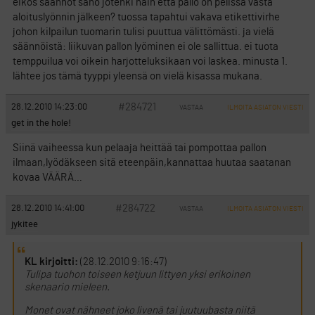
eikös säännöt sano jotenki näin että pallo on pelissä vasta
aloituslyönnin jälkeen? tuossa tapahtui vakava etikettivirhe
johon kilpailun tuomarin tulisi puuttua välittömästi. ja vielä
säännöistä: liikuvan pallon lyöminen ei ole sallittua. ei tuota
temppuilua voi oikein harjotteluksikaan voi laskea. minusta 1.
lähtee jos tämä tyyppi yleensä on vielä kisassa mukana.
#284721
28.12.2010 14:23:00
VASTAA
ILMOITA ASIATON VIESTI
get in the hole!
Siinä vaiheessa kun pelaaja heittää tai pompottaa pallon
ilmaan,lyödäkseen sitä eteenpäin,kannattaa huutaa saatanan
kovaa VÄÄRÄ…
#284722
28.12.2010 14:41:00
VASTAA
ILMOITA ASIATON VIESTI
jykitee
KL kirjoitti:
(28.12.2010 9:16:47)
Tulipa tuohon toiseen ketjuun littyen yksi erikoinen
skenaario mieleen.
Monet ovat nähneet joko livenä tai juutuubasta niitä