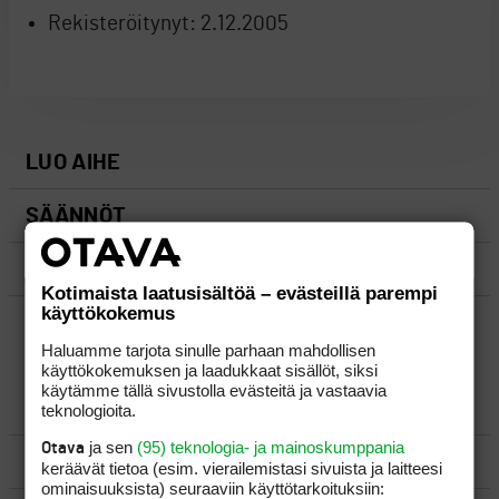
Rekisteröitynyt:
2.12.2005
LUO AIHE
SÄÄNNÖT
OHJEET
Kotimaista laatusisältöä – evästeillä parempi
käyttökokemus
UUSIMMAT VIESTIKETJUT
Haluamme tarjota sinulle parhaan mahdollisen
käyttökokemuksen ja laadukkaat sisällöt, siksi
käytämme tällä sivustolla evästeitä ja vastaavia
YLEISTÄ
teknologioita.
ja sen
(95) teknologia- ja mainoskumppania
Otava
VÄLINEET
keräävät tietoa (esim. vierailemis­tasi sivuista ja laitteesi
ominaisuuk­sista) seuraaviin käyttötarkoituksiin: