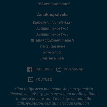
DSA avoimuusraportti
Asiakaspalvelu
Digipalvelut
(09) 156 6227
Avoinna ma–pe 8–16
Avoinna ma–pe 8–17
(digi) digi@otavamedia.fi
Tietosuojaseloste
Käyttöehdot
Evästeasetukset
FACEBOOK
INSTAGRAM
YOUTUBE
Tilaa Golfpisteen maanantaisin ja perjantaisin
lähetettävä uutiskirje, niin pysyt ajan tasalla golfalan
ilmiöistä ja uutisista! Tilaa kirje syöttämällä
sähköpostiosoitteesi alla olevaan kenttään.