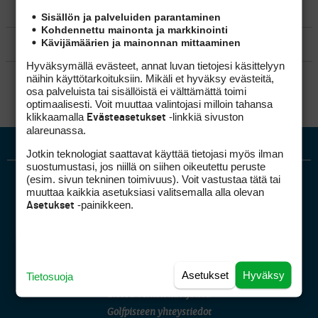
MATKAILU
Sisällön ja palveluiden parantaminen
Kohdennettu mainonta ja markkinointi
Kävijämäärien ja mainonnan mittaaminen
KILPAGOLF & HARJOITTELU
Hyväksymällä evästeet, annat luvan tietojesi käsittelyyn
SÄÄNNÖT
näihin käyttötarkoituksiin. Mikäli et hyväksy evästeitä,
osa palveluista tai sisällöistä ei välttämättä toimi
optimaalisesti. Voit muuttaa valintojasi milloin tahansa
klikkaamalla
-linkkiä sivuston
Evästeasetukset
alareunassa.
Jotkin teknologiat saattavat käyttää tietojasi myös ilman
suostumustasi, jos niillä on siihen oikeutettu peruste
(esim. sivun tekninen toimivuus). Voit vastustaa tätä tai
muuttaa kaikkia asetuksiasi valitsemalla alla olevan
-painikkeen.
Asetukset
Golfpiste mediakortti
Asetukset
Hyväksy
Tietosuoja
Mediahinnasto
Tietoa verkon kävijöistä
Golfpisteen yhteystiedot