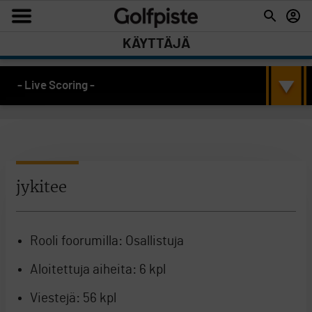
KÄYTTÄJÄ
- Live Scoring -
jykitee
Rooli foorumilla:
Osallistuja
Aloitettuja aiheita:
6 kpl
Viestejä:
56 kpl