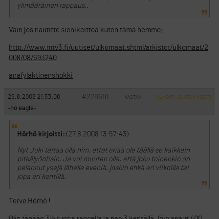
ylimääräinen rappaus..
Vain jos nautitte sienikeittoa kuten tämä hemmo;
http://www.mtv3.fi/uutiset/ulkomaat.shtml/arkistot/ulkomaat/2
008/08/693240
anafylaktinenshokki
#229610
29.8.2008 21:53:00
VASTAA
ILMOITA ASIATON VIESTI
-no eagle-
Hörhö kirjoitti:
(27.8.2008 13:57:43)
Nyt Juki taitaa olla niin, ettet enää ole täällä se kaikkein
pitkälyöntisin. Ja voi muuten olla, että joku toinenkin on
pelannut ysejä lähelle eveniä, joskin ehkä eri viikoilla tai
jopa eri kentillä.
Terve Hörhö !
Olin tänään 3½ tuntia rangella ja par-3 kentällä..löin apaut 400