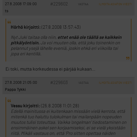
#229602
27.8.2008 17:09:00
VASTAA
ILMOITA ASIATON VIESTI
ts
Hörhö kirjoitti:
(27.8.2008 13:57:43)
Nyt Juki taitaa olla niin,
ettet enää ole täällä se kaikkein
pitkälyöntisin.
Ja voi muuten olla, että joku toinenkin on
pelannut ysejä lähelle eveniä, joskin ehkä eri viikoilla tai
jopa eri kentillä.
Ei toki, mutta korkeudessa ei pärjää kukaan…
#229603
27.8.2008 21:05:00
VASTAA
ILMOITA ASIATON VIESTI
Pappa Tykki
Vessu kirjoitti:
(26.8.2008 11:01:28)
Edellä mainitussa ei kuitenkaan missään vielä kerrota, että
mitenkä tuo haluttu tulokulman tai mailanpään nopeuden
muutos tulisi toteuttaa. Vaikka ’ongelman’ tiedostaminen on
ensimmäinen askel sen korjaamiseksi, ei se vielä yksistään
riitä. Mikäli vastaus on, että ’Pro sitten opettaa näiden