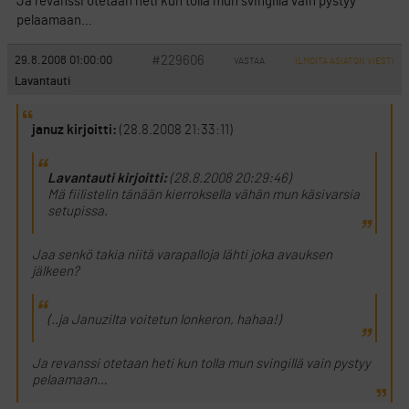
Ja revanssi otetaan heti kun tolla mun svingillä vain pystyy
pelaamaan…
#229606
29.8.2008 01:00:00
VASTAA
ILMOITA ASIATON VIESTI
Lavantauti
januz kirjoitti:
(28.8.2008 21:33:11)
Lavantauti kirjoitti:
(28.8.2008 20:29:46)
Mä fiilistelin tänään kierroksella vähän mun käsivarsia
setupissa.
Jaa senkö takia niitä varapalloja lähti joka avauksen
jälkeen?
(..ja Januzilta voitetun lonkeron, hahaa!)
Ja revanssi otetaan heti kun tolla mun svingillä vain pystyy
pelaamaan…