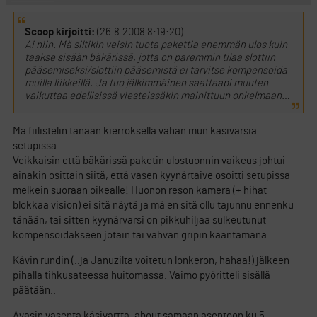
Scoop kirjoitti:
(26.8.2008 8:19:20)
Ai niin. Mä siltikin veisin tuota pakettia enemmän ulos kuin
taakse sisään bäkärissä, jotta on paremmin tilaa slottiin
pääsemiseksi/slottiin pääsemistä ei tarvitse kompensoida
muilla liikkeillä. Ja tuo jälkimmäinen saattaapi muuten
vaikuttaa edellisissä viesteissäkin mainittuun onkelmaan…
Mä fiilistelin tänään kierroksella vähän mun käsivarsia
setupissa.
Veikkaisin että bäkärissä paketin ulostuonnin vaikeus johtui
ainakin osittain siitä, että vasen kyynärtaive osoitti setupissa
melkein suoraan oikealle! Huonon reson kamera (+ hihat
blokkaa vision) ei sitä näytä ja mä en sitä ollu tajunnu ennenku
tänään, tai sitten kyynärvarsi on pikkuhiljaa sulkeutunut
kompensoidakseen jotain tai vahvan gripin kääntämänä..
Kävin rundin (..ja Januzilta voitetun lonkeron, hahaa!) jälkeen
pihalla tihkusateessa huitomassa. Vaimo pyöritteli sisällä
päätään..
Avasin vasenta käsivartta, about samaan asentoon ku 5