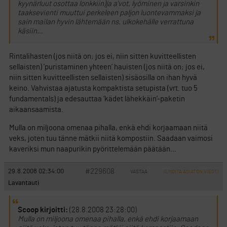
kyynärluut osottaa lonkkiin)ja a’vot, lyöminen ja varsinkin
taaksevienti muuttui perkeleen paljon luontevammaksi ja
sain mailan hyvin lähtemään ns. ulkokehälle verrattuna
käsiin…
Rintalihasten (jos niitä on; jos ei, niin sitten kuvitteellisten
sellaisten) ’puristaminen yhteen’ hauisten (jos niitä on; jos ei,
niin sitten kuvitteellisten sellaisten) sisäosilla on ihan hyvä
keino. Vahvistaa ajatusta kompaktista setupista (vrt. tuo 5
fundamentals) ja edesauttaa ’kädet lähekkäin’-paketin
aikaansaamista.
Mulla on miljoona omenaa pihalla, enkä ehdi korjaamaan niitä
veks, joten tuu tänne mätkii niitä kompostiin. Saadaan vaimosi
kaveriksi mun naapurikin pyörittelemään päätään…
#229608
29.8.2008 02:34:00
VASTAA
ILMOITA ASIATON VIESTI
Lavantauti
Scoop kirjoitti:
(28.8.2008 23:28:00)
Mulla on miljoona omenaa pihalla, enkä ehdi korjaamaan