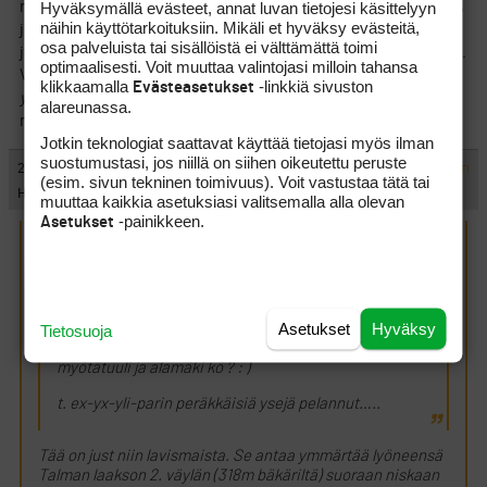
Hyväksymällä evästeet, annat luvan tietojesi käsittelyyn
ne tuottaa). Noihin mekanismeihin palautuu myös toistettavuus,
näihin käyttötarkoituksiin. Mikäli et hyväksy evästeitä,
joten nekin puuttuvat malleista. Samoin yksilöllisten tekijöiden
osa palveluista tai sisällöistä ei välttämättä toimi
ja esim. anatomian asettamien rajoitusten huomioon ottaminen.
optimaalisesti. Voit muuttaa valintojasi milloin tahansa
Voisitko siis perustella edes lyhyesti, mitä
oikeanlainen
klikkaamalla
-linkkiä sivuston
Evästeasetukset
ymmärtäminen
on, miksi se vaatii vain pienen osan swingin
alareunassa.
mekanismeista kuvaavan matemaattisen mallin hallintaa?
Jotkin teknologiat saattavat käyttää tietojasi myös ilman
suostumustasi, jos niillä on siihen oikeutettu peruste
#229601
27.8.2008 16:57:00
VASTAA
ILMOITA ASIATON VIESTI
(esim. sivun tekninen toimivuus). Voit vastustaa tätä tai
Hörhö
muuttaa kaikkia asetuksiasi valitsemalla alla olevan
-painikkeen.
Asetukset
Vasen pakki kirjoitti:
(26.8.2008 15:01:58)
double-eagle kirjoitti:
(26.8.2008 14:23:09)
Asetukset
Hyväksy
Yhtä ihmettelen…miten noin pienellä hartialiikkeellä
Tietosuoja
olet saanut 300 metrisiä par 4:sia yhdellä päälle…
myötätuuli ja alamäki kö ? : )
t. ex-yx-yli-parin peräkkäisiä ysejä pelannut…..
Tää on just niin lavismaista. Se antaa ymmärtää lyöneensä
Talman laakson 2. väylän (318m bäkäriltä) suoraan niskaan