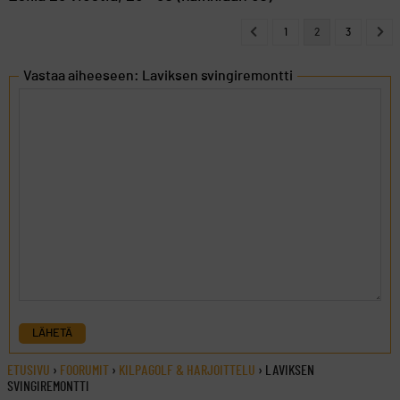
1
2
3
Vastaa aiheeseen: Laviksen svingiremontti
LÄHETÄ
ETUSIVU
›
FOORUMIT
›
KILPAGOLF & HARJOITTELU
›
LAVIKSEN
SVINGIREMONTTI