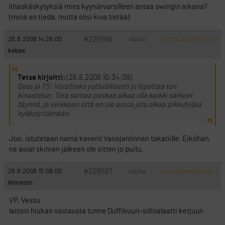
lihaskäskytyksiä mies kyynärvarsilleen antaa swingin aikana?
(minä en tiedä, mutta olisi kiva tietää)
#229596
26.8.2008 14:26:00
VASTAA
ILMOITA ASIATON VIESTI
kebax
Tetsa kirjoitti:
(26.8.2008 10:34:09)
Data ja TS: Voisitteko ystävällisesti jo lopettaa ton
kinastelun. Tota samaa paskaa alkaa olla kaikki säikeet
täynnä, ja veikkaan että en ole ainoa jota alkaa pikkuhiljaa
kyllästyttämään.
Joo, istutetaan nämä kaverit Vanajanlinnan takatiille. Eiköhän
ne asiat skinien jälkeen ole sitten jo puitu.
#229597
26.8.2008 15:08:00
VASTAA
ILMOITA ASIATON VIESTI
Nimetön
VP, Vessu
laitoin hiukan vastausta tunne Duffikuuri-sillisalaatti ketjuun