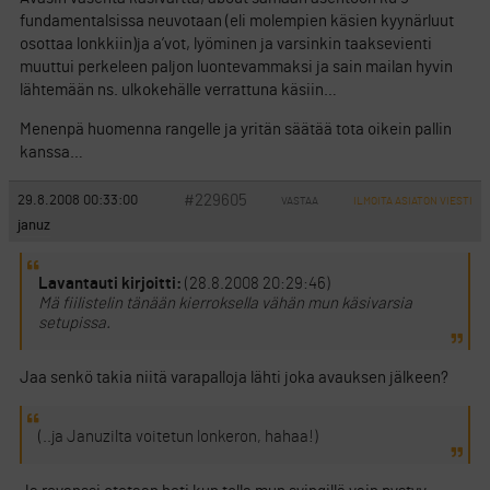
fundamentalsissa neuvotaan (eli molempien käsien kyynärluut
osottaa lonkkiin)ja a’vot, lyöminen ja varsinkin taaksevienti
muuttui perkeleen paljon luontevammaksi ja sain mailan hyvin
lähtemään ns. ulkokehälle verrattuna käsiin…
Menenpä huomenna rangelle ja yritän säätää tota oikein pallin
kanssa…
#229605
29.8.2008 00:33:00
VASTAA
ILMOITA ASIATON VIESTI
januz
Lavantauti kirjoitti:
(28.8.2008 20:29:46)
Mä fiilistelin tänään kierroksella vähän mun käsivarsia
setupissa.
Jaa senkö takia niitä varapalloja lähti joka avauksen jälkeen?
(..ja Januzilta voitetun lonkeron, hahaa!)