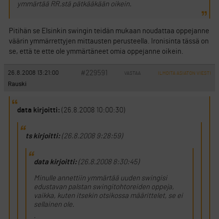
ymmärtää RR.stä pätkääkään oikein.
Pitihän se Elsinkin swingin teidän mukaan noudattaa oppejanne
väärin ymmärrettyjen mittausten perusteella. Ironisinta tässä on
se, että te ette ole ymmärtäneet omia oppejanne oikein.
#229591
26.8.2008 13:21:00
VASTAA
ILMOITA ASIATON VIESTI
Rauski
data kirjoitti:
(26.8.2008 10:00:30)
ts kirjoitti:
(26.8.2008 9:28:59)
data kirjoitti:
(26.8.2008 8:30:45)
Minulle annettiin ymmärtää uuden swingisi
edustavan palstan swingitohtoreiden oppeja,
vaikka, kuten itsekin otsikossa määrittelet, se ei
sellainen ole.
.