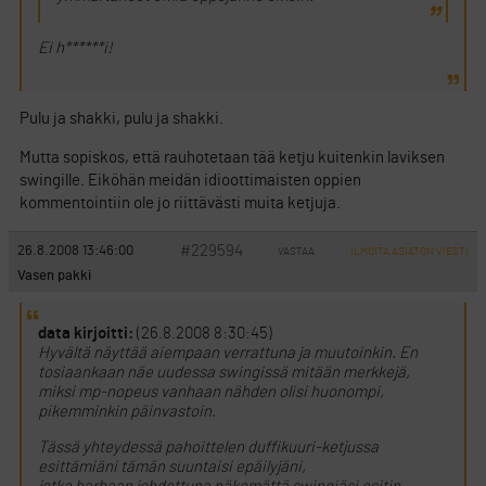
Ei h******i!
Pulu ja shakki, pulu ja shakki.
Mutta sopiskos, että rauhotetaan tää ketju kuitenkin laviksen
swingille. Eiköhän meidän idioottimaisten oppien
kommentointiin ole jo riittävästi muita ketjuja.
#229594
26.8.2008 13:46:00
VASTAA
ILMOITA ASIATON VIESTI
Vasen pakki
data kirjoitti:
(26.8.2008 8:30:45)
Hyvältä näyttää aiempaan verrattuna ja muutoinkin. En
tosiaankaan näe uudessa swingissä mitään merkkejä,
miksi mp-nopeus vanhaan nähden olisi huonompi,
pikemminkin päinvastoin.
Tässä yhteydessä pahoittelen duffikuuri-ketjussa
esittämiäni tämän suuntaisi epäilyjäni,