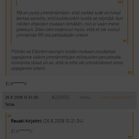
Mä en pysty ymmärtämään, että vaikka sulle on tuhat
kertaa sanottu, että kutakuinkin tuolta se näyttää, kun
näiden ohjeiden mukaan tehdään, niin ei vaan mene
jakeluun. Siksi olen todennut myös, että et ole voinut
ymmärtää RR.stä pätkääkään oikein.
Pitihän se Elsinkin swingin teidän mukaan noudattaa
oppejanne väärin ymmärrettyjen mittausten perusteella.
Ironisinta tässä on se, että te ette ole ymmärtäneet omia
oppejanne oikein.
Ei h******i!
#229592
26.8.2008 13:34:00
VASTAA
ILMOITA ASIATON VIESTI
Tetsa
Rauski kirjoitti:
(26.8.2008 10:21:34)
Ei h******i!