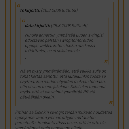
ts kirjoitti:
(26.8.2008 9:28:59)
data kirjoitti:
(26.8.2008 8:30:45)
Minulle annettiin ymmärtää uuden swingisi
edustavan palstan swingitohtoreiden
oppeja, vaikka, kuten itsekin otsikossa
määrittelet, se ei sellainen ole.
.
Mä en pysty ymmärtämään, että vaikka sulle on
tuhat kertaa sanottu, että kutakuinkin tuolta se
näyttää, kun näiden ohjeiden mukaan tehdään,
niin ei vaan mene jakeluun. Siksi olen todennut
myös, että et ole voinut ymmärtää RR.stä
pätkääkään oikein.
Pitihän se Elsinkin swingin teidän mukaan noudattaa
oppejanne väärin ymmärrettyjen mittausten
perusteella. Ironisinta tässä on se, että te ette ole
ymmärtäneet omia oppejanne oikein.