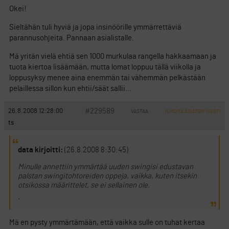
Okei!
Sieltähän tuli hyviä ja jopa insinöörille ymmärrettäviä
parannusohjeita. Pannaan asialistalle.
Mä yritän vielä ehtiä sen 1000 murkulaa rangella hakkaamaan ja
tuota kiertoa lisäämään, mutta lomat loppuu tällä viikolla ja
loppusyksy menee aina enemmän tai vähemmän pelkästään
pelaillessa sillon kun ehtii/säät sallii…
#229589
26.8.2008 12:28:00
VASTAA
ILMOITA ASIATON VIESTI
ts
data kirjoitti:
(26.8.2008 8:30:45)
Minulle annettiin ymmärtää uuden swingisi edustavan
palstan swingitohtoreiden oppeja, vaikka, kuten itsekin
otsikossa määrittelet, se ei sellainen ole.
.
Mä en pysty ymmärtämään, että vaikka sulle on tuhat kertaa