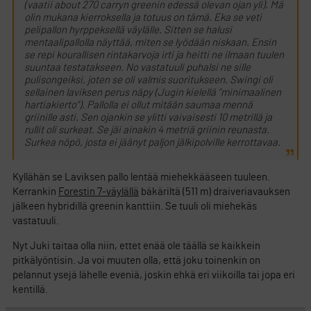
(vaatii about 270 carryn greenin edessä olevan ojan yli). Mä
olin mukana kierroksella ja totuus on tämä. Eka se veti
pelipallon hyrppeksellä väylälle. Sitten se halusi
mentaalipallolla näyttää, miten se lyödään niskaan. Ensin
se repi kourallisen rintakarvoja irti ja heitti ne ilmaan tuulen
suuntaa testatakseen. No vastatuuli puhalsi ne sille
pulisongeiksi, joten se oli valmis suoritukseen. Swingi oli
sellainen laviksen perus näpy (Jugin kielellä ”minimaalinen
hartiakierto”). Pallolla ei ollut mitään saumaa mennä
griinille asti. Sen ojankin se ylitti vaivaisesti 10 metrillä ja
rullit oli surkeat. Se jäi ainakin 4 metriä griinin reunasta.
Surkea nöpö, josta ei jäänyt paljon jälkipolville kerrottavaa.
Kyllähän se Laviksen pallo lentää miehekkääseen tuuleen.
Kerrankin
Forestin 7-väylällä
bäkäriltä (511 m) draiveriavauksen
jälkeen hybridillä greenin kanttiin. Se tuuli oli miehekäs
vastatuuli.
Nyt Juki taitaa olla niin, ettet enää ole täällä se kaikkein
pitkälyöntisin. Ja voi muuten olla, että joku toinenkin on
pelannut ysejä lähelle eveniä, joskin ehkä eri viikoilla tai jopa eri
kentillä.