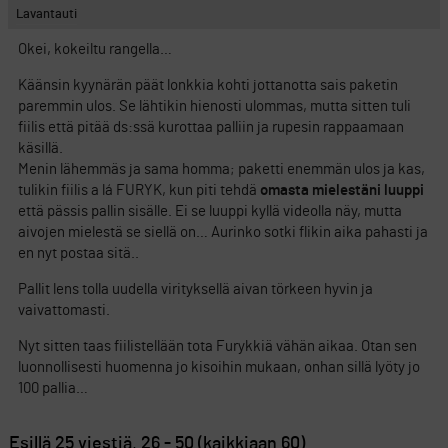
Lavantauti
Okei, kokeiltu rangella…
Käänsin kyynärän päät lonkkia kohti jottanotta sais paketin
paremmin ulos. Se lähtikin hienosti ulommas, mutta sitten tuli
fiilis että pitää ds:ssä kurottaa palliin ja rupesin rappaamaan
käsillä.
Menin lähemmäs ja sama homma; paketti enemmän ulos ja kas,
tulikin fiilis a lá FURYK, kun piti tehdä
omasta mielestäni luuppi
että pässis pallin sisälle. Ei se luuppi kyllä videolla näy, mutta
aivojen mielestä se siellä on… Aurinko sotki flikin aika pahasti ja
en nyt postaa sitä..
Pallit lens tolla uudella virityksellä aivan törkeen hyvin ja
vaivattomasti.
Nyt sitten taas fiilistellään tota Furykkiä vähän aikaa. Otan sen
luonnollisesti huomenna jo kisoihin mukaan, onhan sillä lyöty jo
100 pallia…
Esillä 25 viestiä, 26 - 50 (kaikkiaan 60)