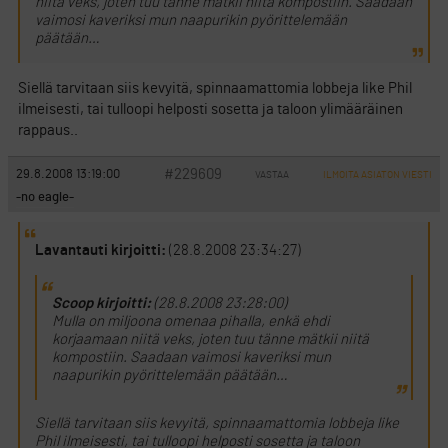
niitä veks, joten tuu tänne mätkii niitä kompostiin. Saadaan
vaimosi kaveriksi mun naapurikin pyörittelemään
päätään…
Siellä tarvitaan siis kevyitä, spinnaamattomia lobbeja like Phil
ilmeisesti, tai tulloopi helposti sosetta ja taloon ylimääräinen
rappaus..
#229609
29.8.2008 13:19:00
VASTAA
ILMOITA ASIATON VIESTI
-no eagle-
Lavantauti kirjoitti:
(28.8.2008 23:34:27)
Scoop kirjoitti:
(28.8.2008 23:28:00)
Mulla on miljoona omenaa pihalla, enkä ehdi
korjaamaan niitä veks, joten tuu tänne mätkii niitä
kompostiin. Saadaan vaimosi kaveriksi mun
naapurikin pyörittelemään päätään…
Siellä tarvitaan siis kevyitä, spinnaamattomia lobbeja like
Phil ilmeisesti, tai tulloopi helposti sosetta ja taloon