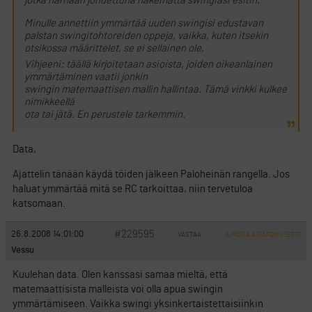
jotka harhaan johdettuna näkemättä swingiäsi esitin.
Minulle annettiin ymmärtää uuden swingisi edustavan
palstan swingitohtoreiden oppeja, vaikka, kuten itsekin
otsikossa määrittelet, se ei sellainen ole.
Vihjeeni: täällä kirjoitetaan asioista, joiden oikeanlainen
ymmärtäminen vaatii jonkin
swingin matemaattisen mallin hallintaa. Tämä vinkki kulkee
nimikkeellä
ota tai jätä. En perustele tarkemmin.
Data,
Ajattelin tänään käydä töiden jälkeen Paloheinän rangella. Jos
haluat ymmärtää mitä se RC tarkoittaa, niin tervetuloa
katsomaan.
#229595
26.8.2008 14:01:00
VASTAA
ILMOITA ASIATON VIESTI
Vessu
Kuulehan data. Olen kanssasi samaa mieltä, että
matemaattisista malleista voi olla apua swingin
ymmärtämiseen. Vaikka swingi yksinkertaistettaisiinkin