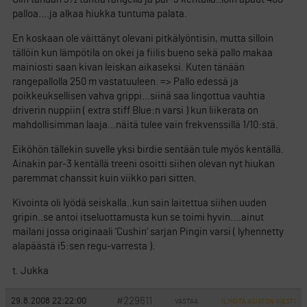
palloa….ja alkaa hiukka tuntuma palata.
En koskaan ole väittänyt olevani pitkälyöntisin, mutta silloin
tällöin kun lämpötila on okei ja fiilis bueno sekä pallo makaa
mainiosti saan kivan leiskan aikaseksi. Kuten tänään
rangepallolla 250 m vastatuuleen. => Pallo edessä ja
poikkeuksellisen vahva grippi…siinä saa lingottua vauhtia
driverin nuppiin ( extra stiff Blue:n varsi ) kun liikerata on
mahdollisimman laaja…näitä tulee vain frekvenssillä 1/10:stä.
Eiköhön tällekin suvelle yksi birdie sentään tule myös kentällä.
Ainakin par-3 kentällä treeni osoitti siihen olevan nyt hiukan
paremmat chanssit kuin viikko pari sitten.
Kivointa oli lyödä seiskalla..kun sain laitettua siihen uuden
gripin..se antoi itseluottamusta kun se toimi hyvin….ainut
mailani jossa originaali ’Cushin’ sarjan Pingin varsi ( lyhennetty
alapäästä i5:sen regu-varresta ).
t. Jukka
#229611
29.8.2008 22:22:00
VASTAA
ILMOITA ASIATON VIESTI