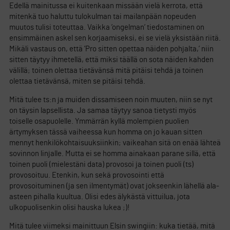
Edellä mainitussa ei kuitenkaan missään vielä kerrota, että
mitenkä tuo haluttu tulokulman tai mailanpään nopeuden
muutos tulisi toteuttaa. Vaikka ’ongelman’ tiedostaminen on
ensimmäinen askel sen korjaamiseksi, ei se vielä yksistään riitä.
Mikäli vastaus on, että ’Pro sitten opettaa näiden pohjalta,’ niin
sitten täytyy ihmetellä, että miksi täällä on sota näiden kahden
välillä; toinen olettaa tietävänsä mitä pitäisi tehdä ja toinen
olettaa tietävänsä, miten se pitäisi tehdä.
Mitä tulee ts:n ja muiden dissamiseen noin muuten, niin se nyt
on täysin lapsellista. Ja samaa täytyy sanoa tietysti myös
toiselle osapuolelle. Ymmärrän kyllä molempien puolien
ärtymyksen tässä vaiheessa kun homma on jo kauan sitten
mennyt henkilökohtaisuuksiinkin; vaikeahan sitä on enää lähteä
sovinnon linjalle. Mutta ei se homma ainakaan parane sillä, että
toinen puoli (mielestäni data) provosoi ja toinen puoli (ts)
provosoituu. Etenkin, kun sekä provosointi että
provosoituminen (ja sen ilmentymät) ovat jokseenkin lähellä ala-
asteen pihalla kuultua. Olisi edes älykästä vittuilua, jota
ulkopuolisenkin olisi hauska lukea ;)!
Mitä tulee viimeksi mainittuun Elsin swingiin: kuka tietää, mitä