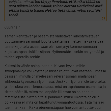
pohjalta,’ niin
sitten täytyy ihmetellä, että miksi täällä on
sota näiden kahden välillä; toinen olettaa tietävänsä mitä
pitäisi tehdä ja toinen olettaa tietävänsä, miten se pitäisi
tehdä
.
Juuri näin.
Tämän kehittävän ja osaamista yhdistävän lähestymistavan
puuttuminen sai minut lopulta päättämään, ettei maksa vaivaa
tänne kirjoitella asiaa, vaan olen siirtynyt kommentoimaan
kirjoitustapaa sisällön sijaan. Myönnetään – sekin on tyhmää ja
taidan lopetella senkin.
Kuitenkin vähän asiapuoltakin. Kuvaat hyvin, mihin
swingimalleja voi käyttää ja missä rajat tulevat vastaan. Omassa
pelissäni minulla on mielessäni referenssimalli mailanpään
liikkeestä kyseisessä lyönnissä. Jos (kun) lyönti ei ole tavoiteltu,
yritän lukea ensin lentoradasta, mitä on tapahtunut osumassa ja
sitten päätellä, miten mailanpään liikerata on poikennut
referenssistä. Sitten pitäisi pähkäillä, miksi liikerata on ollut
poikkeava eli mitä on tapahtunut voimantuotossa. Tätä malli ei
tue mitenkään. Kaksi etenemistapaa: hae voimantuotto-oppi