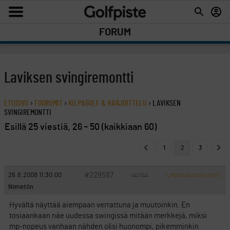
FORUM
Laviksen svingiremontti
ETUSIVU
›
FOORUMIT
›
KILPAGOLF & HARJOITTELU
›
LAVIKSEN
SVINGIREMONTTI
Esillä 25 viestiä, 26 - 50 (kaikkiaan 60)
1
2
3
#229587
26.8.2008 11:30:00
VASTAA
ILMOITA ASIATON VIESTI
Nimetön
Hyvältä näyttää aiempaan verrattuna ja muutoinkin. En
tosiaankaan näe uudessa swingissä mitään merkkejä, miksi
mp-nopeus vanhaan nähden olisi huonompi, pikemminkin