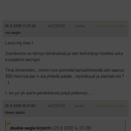
#229598
26.8.2008 17:23:00
VASTAA
ILMOITA ASIATON VIESTI
-no eagle-
Lavis my man !
Sienikeitto on tehnyt tehtävänsä ja olet kehittänyt itsellesi aika
konpaktin swingin.
Yhtä ihmettelen…miten noin pienellä hartialiikkeellä olet saanut
300 metrisiä par 4:sia yhdellä päälle…myötätuuli ja alamäki kö ?
: )
t. ex-yx-yli-parin peräkkäisiä ysejä pelannut…..
#229599
26.8.2008 18:01:00
VASTAA
ILMOITA ASIATON VIESTI
Vasen pakki
double-eagle kirjoitti:
(26.8.2008 14:23:09)