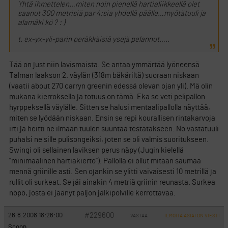
Yhtä ihmettelen…miten noin pienellä hartialiikkeellä olet
saanut 300 metrisiä par 4:sia yhdellä päälle…myötätuuli ja
alamäki kö ? : )
t. ex-yx-yli-parin peräkkäisiä ysejä pelannut…..
Tää on just niin lavismaista. Se antaa ymmärtää lyöneensä
Talman laakson 2. väylän (318m bäkäriltä) suoraan niskaan
(vaatii about 270 carryn greenin edessä olevan ojan yli). Mä olin
mukana kierroksella ja totuus on tämä. Eka se veti pelipallon
hyrppeksellä väylälle. Sitten se halusi mentaalipallolla näyttää,
miten se lyödään niskaan. Ensin se repi kourallisen rintakarvoja
irti ja heitti ne ilmaan tuulen suuntaa testatakseen. No vastatuuli
puhalsi ne sille pulisongeiksi, joten se oli valmis suoritukseen.
Swingi oli sellainen laviksen perus näpy (Jugin kielellä
”minimaalinen hartiakierto”). Pallolla ei ollut mitään saumaa
mennä griinille asti. Sen ojankin se ylitti vaivaisesti 10 metrillä ja
rullit oli surkeat. Se jäi ainakin 4 metriä griinin reunasta. Surkea
nöpö, josta ei jäänyt paljon jälkipolville kerrottavaa.
#229600
26.8.2008 18:26:00
VASTAA
ILMOITA ASIATON VIESTI
Scoop