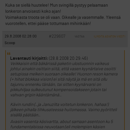
Kuka se siellä huutelee! Mun svingillä pystyy pelaamaan
lonkeron arvoisesti koko ajan!
Voimakasta troota se oli vaan. Oikealle ja vasemmalle. Yleensä
vuorotellen, ettei pääse tottumaan mihinkään!
#229607
29.8.2008 02:28:00
VASTAA
ILMOITA ASIATON VIESTI
Scoop
Lavantauti kirjoitti:
(28.8.2008 20:29:46)
Veikkaisin että bäkärissä paketin ulostuonnin vaikeus
johtui ainakin osittain siitä, että vasen kyynärtaive osoitti
setupissa melkein suoraan oikealle! Huonon reson kamera
(+ hihat blokkaa vision) ei sitä näytä ja mä en sitä ollu
tajunnu ennenku tänään, tai sitten kyynärvarsi on
pikkuhiljaa sulkeutunut kompensoidakseen jotain tai
vahvan gripin kääntämänä..
Kävin rundin (..ja Januzilta voitetun lonkeron, hahaa!)
jälkeen pihalla tihkusateessa huitomassa. Vaimo pyöritteli
sisällä päätään..
Avasin vasenta käsivartta, about samaan asentoon ku 5
fundamentalsissa neuvotaan (eli molempien käsien