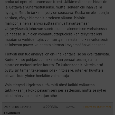
prolta tai opettele tuntemaan itsesi. Jälkimmäinen on hidas tie
ja luettava sivuharrastukseksi, muttei sekään ole ihan vailla
hyötyjä. Minulle tärkein hyöty on seuraava. Koska en ole nuori ja
salskea, väsyn hieman kierroksen aikana. Mainittu
mallipohjainen analyysi auttaa minua havaitsemaan
väsymyksestä johtuvan suoritustason alenemisen varhaisessa
vaiheessa. Kun olen voimantuottopuolella kehitellyt itselleni
muutamia vaihtoehtoja, voin siirtyä mielestäni oikea-aikaisesti
sellaisesta power-vaiheesta hieman kevyempään vaiheeseen.
Tietysti kun tuo analyysi on on-line kentällä, se on kvalitatiivista.
Kuitenkin se pohjautuu mekaniikan periaatteisiin ja aina
ajattelen mekanismien kautta. En kuitenkaan kuvittele, että
pystyisin tämän tekemään jollekin toiselle, joten en kuvittele
olevani kuin yhden henkilön valmentaja.
Voisi tietysti kirjoittaa siitä, mitä tämä kaikki vaikuttaa
taktiikkaan ja koko pelaamiseni periaatteisiin, mutta se nyt ei
ole tämän viestin tai ketjun aihe.
#229604
28.8.2008 23:29:00
VASTAA
ILMOITA ASIATON VIESTI
Lavantauti