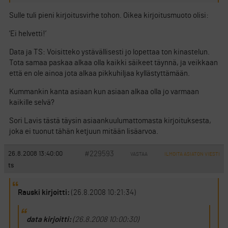
Sulle tuli pieni kirjoitusvirhe tohon. Oikea kirjoitusmuoto olisi:
’Ei helvetti!’
Data ja TS: Voisitteko ystävällisesti jo lopettaa ton kinastelun.
Tota samaa paskaa alkaa olla kaikki säikeet täynnä, ja veikkaan
että en ole ainoa jota alkaa pikkuhiljaa kyllästyttämään.
Kummankin kanta asiaan kun asiaan alkaa olla jo varmaan
kaikille selvä?
Sori Lavis tästä täysin asiaankuulumattomasta kirjoituksesta,
joka ei tuonut tähän ketjuun mitään lisäarvoa.
#229593
26.8.2008 13:40:00
VASTAA
ILMOITA ASIATON VIESTI
ts
Rauski kirjoitti:
(26.8.2008 10:21:34)
data kirjoitti:
(26.8.2008 10:00:30)