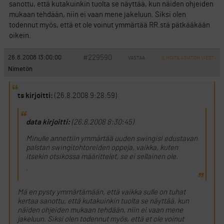
sanottu, että kutakuinkin tuolta se näyttää, kun näiden ohjeiden
mukaan tehdään, niin ei vaan mene jakeluun. Siksi olen
todennut myös, että et ole voinut ymmärtää RR.stä pätkääkään
oikein.
#229590
26.8.2008 13:00:00
VASTAA
ILMOITA ASIATON VIESTI
Nimetön
ts kirjoitti:
(26.8.2008 9:28:59)
data kirjoitti:
(26.8.2008 8:30:45)
Minulle annettiin ymmärtää uuden swingisi edustavan
palstan swingitohtoreiden oppeja, vaikka, kuten
itsekin otsikossa määrittelet, se ei sellainen ole.
.
Mä en pysty ymmärtämään, että vaikka sulle on tuhat
kertaa sanottu, että kutakuinkin tuolta se näyttää, kun
näiden ohjeiden mukaan tehdään, niin ei vaan mene
jakeluun. Siksi olen todennut myös, että et ole voinut