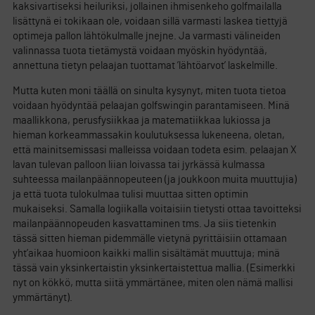
kaksivartiseksi heiluriksi, jollainen ihmisenkeho golfmailalla
lisättynä ei tokikaan ole, voidaan sillä varmasti laskea tiettyjä
optimeja pallon lähtökulmalle jnejne. Ja varmasti välineiden
valinnassa tuota tietämystä voidaan myöskin hyödyntää,
annettuna tietyn pelaajan tuottamat ’lähtöarvot’ laskelmille.
Mutta kuten moni täällä on sinulta kysynyt, miten tuota tietoa
voidaan hyödyntää pelaajan golfswingin parantamiseen. Minä
maallikkona, perusfysiikkaa ja matematiikkaa lukiossa ja
hieman korkeammassakin koulutuksessa lukeneena, oletan,
että mainitsemissasi malleissa voidaan todeta esim. pelaajan X
lavan tulevan palloon liian loivassa tai jyrkässä kulmassa
suhteessa mailanpäännopeuteen (ja joukkoon muita muuttujia)
ja että tuota tulokulmaa tulisi muuttaa sitten optimin
mukaiseksi. Samalla logiikalla voitaisiin tietysti ottaa tavoitteksi
mailanpäännopeuden kasvattaminen tms. Ja siis tietenkin
tässä sitten hieman pidemmälle vietynä pyrittäisiin ottamaan
yht’aikaa huomioon kaikki mallin sisältämät muuttuja; minä
tässä vain yksinkertaistin yksinkertaistettua mallia. (Esimerkki
nyt on kökkö, mutta siitä ymmärtänee, miten olen nämä mallisi
ymmärtänyt).