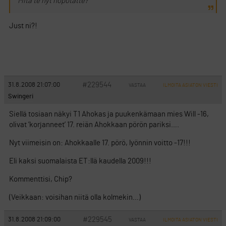
Mitä te nyt höpötätte?
Just ni?!
#229544
31.8.2008 21:07:00
VASTAA
ILMOITA ASIATON VIESTI
Swingeri
Siellä tosiaan näkyi T1 Ahokas ja puukenkämaan mies Will -16,
olivat ’korjanneet’ 17. reiän Ahokkaan pörön pariksi….
Nyt viimeisin on: Ahokkaalle 17. pörö, lyönnin voitto -17!!!
Eli kaksi suomalaista ET:llä kaudella 2009!!!
Kommenttisi, Chip?
(Veikkaan: voisihan niitä olla kolmekin…)
#229545
31.8.2008 21:09:00
VASTAA
ILMOITA ASIATON VIESTI