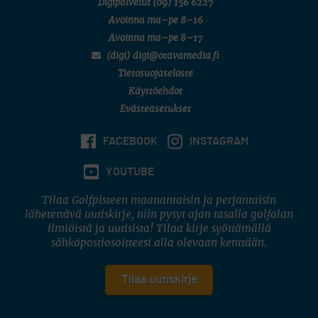
Digipalvelut
(09) 156 6227
Avoinna ma–pe 8–16
Avoinna ma–pe 8–17
(digi) digi@otavamedia.fi
Tietosuojaseloste
Käyttöehdot
Evästeasetukset
FACEBOOK
INSTAGRAM
YOUTUBE
Tilaa Golfpisteen maanantaisin ja perjantaisin
lähetettävä uutiskirje, niin pysyt ajan tasalla golfalan
ilmiöistä ja uutisista! Tilaa kirje syöttämällä
sähköpostiosoitteesi alla olevaan kenttään.
Tilaa uutiskirje