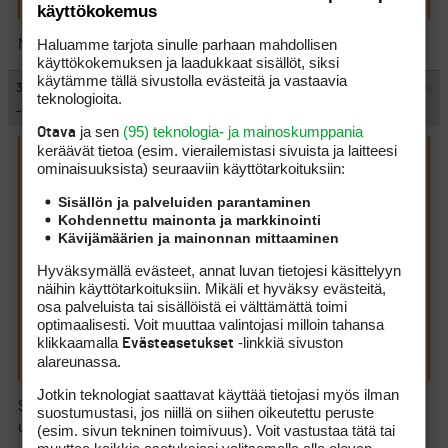
käyttökokemus
Haluamme tarjota sinulle parhaan mahdollisen
Montakohan kisaa herrojen kisakalenterissa vielä on?
käyttökokemuksen ja laadukkaat sisällöt, siksi
käytämme tällä sivustolla evästeitä ja vastaavia
#229552
31.8.2008 22:23:00
VASTAA
ILMOITA ASIATON VIESTI
teknologioita.
-Hippo-
ja sen
(95) teknologia- ja mainoskumppania
Otava
keräävät tietoa (esim. vierailemis­tasi sivuista ja laitteesi
Henkka kirjoitti:
(31.8.2008 19:02:46)
ominaisuuk­sista) seuraaviin käyttötarkoituksiin:
Sisällön ja palveluiden parantaminen
Chip Greenside kirjoitti:
(31.8.2008 18:39:35)
Täysin
Kohdennettu mainonta ja markkinointi
otettavissa ollut kolmoisvoitto jäi nyt saamatta kun
Kävijämäärien ja mainonnan mittaaminen
kärkimiestemme sijoitukset olivat 1, T2 ja 7, lievä
Hyväksymällä evästeet, annat luvan tietojesi käsittelyyn
pettymys, mutta ehkä ensi kerralla sitten.
näihin käyttötarkoituksiin. Mikäli et hyväksy evästeitä,
osa palveluista tai sisällöistä ei välttämättä toimi
Heheh
Vähan kun olisit silotellut niin olisi voinut jollekkin
optimaalisesti. Voit muuttaa valintojasi milloin tahansa
kiihtyneessä mielentilassa olleelle upota,
mutta tuo oli jo
klikkaamalla
-linkkiä sivuston
Evästeasetukset
liian läpinäkyvä
Toisaalta, ehkä se oli tarkoituskin.
alareunassa.
Jotkin teknologiat saattavat käyttää tietojasi myös ilman
Sorry. Se menikin näköjään läpi ihan tollaisenaan. En olisi kyllä
suostumustasi, jos niillä on siihen oikeutettu peruste
uskonut :-/
(esim. sivun tekninen toimivuus). Voit vastustaa tätä tai