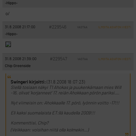
-Hippo-
o/
#229546
31.8.2008 21:17:00
VASTAA
ILMOITA ASIATON VIESTI
-Hippo-
#229547
31.8.2008 21:39:00
VASTAA
ILMOITA ASIATON VIESTI
Chip Greenside
Swingeri kirjoitti:
(31.8.2008 18:07:23)
Siellä tosiaan näkyi T1 Ahokas ja puukenkämaan mies Will
-16, olivat ’korjanneet’ 17. reiän Ahokkaan pörön pariksi….
Nyt viimeisin on: Ahokkaalle 17. pörö, lyönnin voitto -17!!!
Eli kaksi suomalaista ET:llä kaudella 2009!!!
Kommenttisi, Chip?
(Veikkaan: voisihan niitä olla kolmekin…)