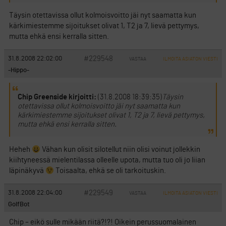
Täysin otettavissa ollut kolmoisvoitto jäi nyt saamatta kun
kärkimiestemme sijoitukset olivat 1, T2 ja 7, lievä pettymys,
mutta ehkä ensi kerralla sitten.
#229548
31.8.2008 22:02:00
VASTAA
ILMOITA ASIATON VIESTI
-Hippo-
Chip Greenside kirjoitti:
(31.8.2008 18:39:35)
Täysin
otettavissa ollut kolmoisvoitto jäi nyt saamatta kun
kärkimiestemme sijoitukset olivat 1, T2 ja 7, lievä pettymys,
mutta ehkä ensi kerralla sitten.
Heheh
Vähan kun olisit silotellut niin olisi voinut jollekkin
kiihtyneessä mielentilassa olleelle upota, mutta tuo oli jo liian
läpinäkyvä
Toisaalta, ehkä se oli tarkoituskin.
#229549
31.8.2008 22:04:00
VASTAA
ILMOITA ASIATON VIESTI
GolfBot
Chip – eikö sulle mikään riitä?!?! Oikein perussuomalainen