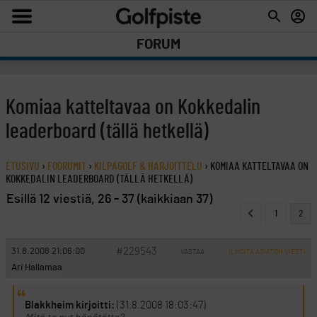
FORUM
Komiaa katteltavaa on Kokkedalin
leaderboard (tällä hetkellä)
ETUSIVU
›
FOORUMIT
›
KILPAGOLF & HARJOITTELU
›
KOMIAA KATTELTAVAA ON
KOKKEDALIN LEADERBOARD (TÄLLÄ HETKELLÄ)
Esillä 12 viestiä, 26 - 37 (kaikkiaan 37)
1
2
#229543
31.8.2008 21:06:00
VASTAA
ILMOITA ASIATON VIESTI
Ari Hallamaa
Blakkheim kirjoitti:
(31.8.2008 18:03:47)