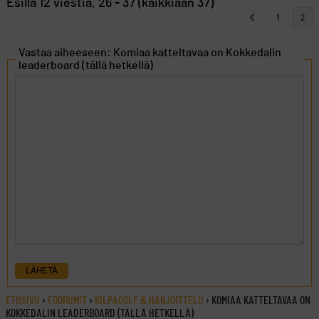
Esillä 12 viestiä, 26 - 37 (kaikkiaan 37)
1
2
Vastaa aiheeseen: Komiaa katteltavaa on Kokkedalin
leaderboard (tällä hetkellä)
LÄHETÄ
ETUSIVU
›
FOORUMIT
›
KILPAGOLF & HARJOITTELU
›
KOMIAA KATTELTAVAA ON
KOKKEDALIN LEADERBOARD (TÄLLÄ HETKELLÄ)