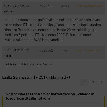
#229541
31.8.2008 21:05:00
VASTAA
ILMOITA ASIATON VIESTI
salmon
Kertakaikkiaan hieno golfpäivä suomalaisille! Käytännössä Antti
on saletissa ET:lle ensi vuodeksi ja onnistuessaan loppuvuoden
kisoissa Roopekin voi nousta rahalistalla 20:en sakkiin ja sit
meillä on 3 pelaajaa ET:llä vuonna 2009! Ei huono tilanne.
Mukavasti jännitettävää loppuvuodeksi.
#229542
31.8.2008 21:05:00
VASTAA
ILMOITA ASIATON VIESTI
kordic
huhhuh ! nyt tuli korjaus: AA -17
Esillä 25 viestiä, 1 - 25 (kaikkiaan 37)
1
2
Vastaa aiheeseen: Komiaa katteltavaa on Kokkedalin
leaderboard (tällä hetkellä)