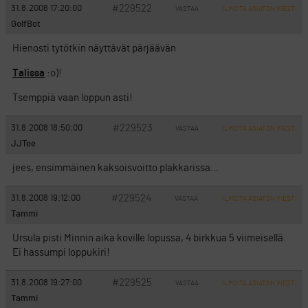
#229522
31.8.2008 17:20:00
VASTAA
ILMOITA ASIATON VIESTI
GolfBot
Hienosti tytötkin näyttävät pärjäävän
Talissa
:o)!
Tsemppiä vaan loppun asti!
#229523
31.8.2008 18:50:00
VASTAA
ILMOITA ASIATON VIESTI
JJTee
jees, ensimmäinen kaksoisvoitto plakkarissa…
#229524
31.8.2008 19:12:00
VASTAA
ILMOITA ASIATON VIESTI
Tammi
Ursula pisti Minnin aika koville lopussa, 4 birkkua 5 viimeisellä.
Ei hassumpi loppukiri!
#229525
31.8.2008 19:27:00
VASTAA
ILMOITA ASIATON VIESTI
Tammi