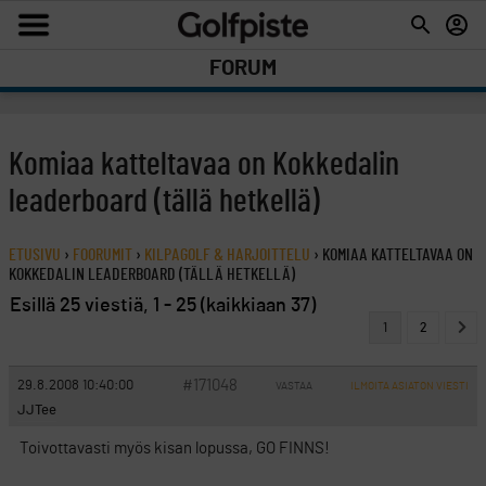
FORUM
Komiaa katteltavaa on Kokkedalin
leaderboard (tällä hetkellä)
ETUSIVU
›
FOORUMIT
›
KILPAGOLF & HARJOITTELU
›
KOMIAA KATTELTAVAA ON
KOKKEDALIN LEADERBOARD (TÄLLÄ HETKELLÄ)
Esillä 25 viestiä, 1 - 25 (kaikkiaan 37)
1
2
#171048
29.8.2008 10:40:00
VASTAA
ILMOITA ASIATON VIESTI
JJTee
Toivottavasti myös kisan lopussa, GO FINNS!