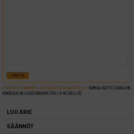
LÄHETÄ
ETUSIVU
›
FOORUMIT
›
KILPAGOLF & HARJOITTELU
›
KOMIAA KATTELTAVAA ON
KOKKEDALIN LEADERBOARD (TÄLLÄ HETKELLÄ)
LUO AIHE
SÄÄNNÖT