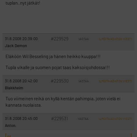
tuplan..nyt jätkät!
#229529
31.8.2008 20:39:00
VASTAA
ILMOITA ASIATON VIESTI
Jack Demon
Eläköön Wil Besseling ja hänen heikko kuuppa!!!
Tupla vikalle ja suomen pojat taas kaksoisjohdossa!!!
#229530
31.8.2008 20:42:00
VASTAA
ILMOITA ASIATON VIESTI
Blakkheim
Tuo viimeinen reikä on kyllä kentän pahimpia, joten vielä ei
kannata nuolaista.
#229531
31.8.2008 20:45:00
VASTAA
ILMOITA ASIATON VIESTI
Anton.