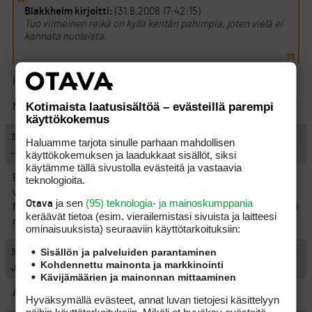
Blakkheim kirjoitti:
(31.8.2008 17:42:15)
Tuo viimeinen reikä on kyllä kentän pahimpia, joten vielä ei
kannata nuolaista.
Hiljaa hyvää tulee. Lyönti kerrallaan.
Kotimaista laatusisältöä – evästeillä parempi
Molemmat tehneet #18 tähän mennessä pareja, Wil ei ollut.
käyttökokemus
#229532
31.8.2008 20:47:00
VASTAA
ILMOITA ASIATON VIESTI
Haluamme tarjota sinulle parhaan mahdollisen
käyttökokemuksen ja laadukkaat sisällöt, siksi
-Hippo-
käytämme tällä sivustolla evästeitä ja vastaavia
Eissssatana… Roope ja Antti menee kahdestaan uusintaan
teknologioita.
voitosta CT:ssa ja Minni ja Utti otti LET:ssa kaksoisvoiton…
ja sen
(95) teknologia- ja mainoskumppania
Otava
Mihin tämä maailma on menossa. Kohta joku kertoo että Putin ei
keräävät tietoa (esim. vierailemis­tasi sivuista ja laitteesi
muka ihan oikeasti enää johdakkaan Venäjää.
ominaisuuk­sista) seuraaviin käyttötarkoituksiin:
Sisällön ja palveluiden parantaminen
#229533
31.8.2008 20:52:00
VASTAA
ILMOITA ASIATON VIESTI
Kohdennettu mainonta ja markkinointi
JJTee
Kävijämäärien ja mainonnan mittaaminen
Antti sitten voitti ja Roope T2
Hyväksymällä evästeet, annat luvan tietojesi käsittelyyn