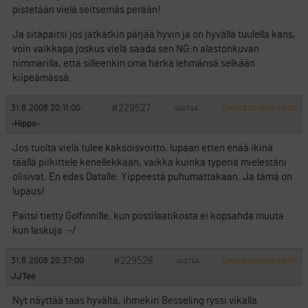
pistetään vielä seitsemäs perään!
Ja sitäpaitsi jos jätkätkin pärjää hyvin ja on hyvällä tuulella kans,
voin vaikkapa joskus vielä saada sen NG:n alastonkuvan
nimmarilla, että silleenkin oma härkä lehmänsä selkään
kiipeämässä.
#229527
31.8.2008 20:11:00
VASTAA
ILMOITA ASIATON VIESTI
-Hippo-
Jos tuolta vielä tulee kaksoisvoitto, lupaan etten enää ikinä
täällä piikittele kenellekkään, vaikka kuinka typeriä mielestäni
olisivat. En edes Datalle. Yippeestä puhumattakaan. Ja tämä on
lupaus!
Paitsi tietty Golfinnille, kun postilaatikosta ei kopsahda muuta
kun laskuja :-/
#229528
31.8.2008 20:37:00
VASTAA
ILMOITA ASIATON VIESTI
JJTee
Nyt näyttää taas hyvältä, ihmekiri Besseling ryssi vikalla