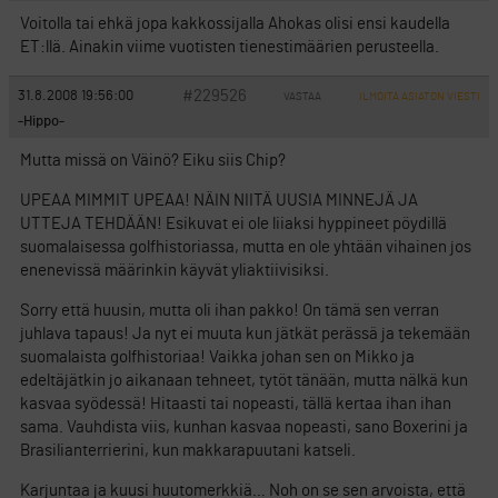
Voitolla tai ehkä jopa kakkossijalla Ahokas olisi ensi kaudella
ET:llä. Ainakin viime vuotisten tienestimäärien perusteella.
#229526
31.8.2008 19:56:00
VASTAA
ILMOITA ASIATON VIESTI
-Hippo-
Mutta missä on Väinö? Eiku siis Chip?
UPEAA MIMMIT UPEAA! NÄIN NIITÄ UUSIA MINNEJÄ JA
UTTEJA TEHDÄÄN! Esikuvat ei ole liiaksi hyppineet pöydillä
suomalaisessa golfhistoriassa, mutta en ole yhtään vihainen jos
enenevissä määrinkin käyvät yliaktiivisiksi.
Sorry että huusin, mutta oli ihan pakko! On tämä sen verran
juhlava tapaus! Ja nyt ei muuta kun jätkät perässä ja tekemään
suomalaista golfhistoriaa! Vaikka johan sen on Mikko ja
edeltäjätkin jo aikanaan tehneet, tytöt tänään, mutta nälkä kun
kasvaa syödessä! Hitaasti tai nopeasti, tällä kertaa ihan ihan
sama. Vauhdista viis, kunhan kasvaa nopeasti, sano Boxerini ja
Brasilianterrierini, kun makkarapuutani katseli.
Karjuntaa ja kuusi huutomerkkiä… Noh on se sen arvoista, että