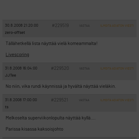
#229519
30.8.2008 21:20:00
VASTAA
ILMOITA ASIATON VIESTI
zero-offset
Tällähetkellä lista näyttää vielä komeammalta!
Livescoring
#229520
31.8.2008 16:04:00
VASTAA
ILMOITA ASIATON VIESTI
JJTee
No niin, vika rundi käynnissä ja hyvältä näyttää vieläkin.
#229521
31.8.2008 17:00:00
VASTAA
ILMOITA ASIATON VIESTI
ts
Melkoselta superviikonlopulta näyttää kyllä….
Parissa kisassa kaksoisjohto