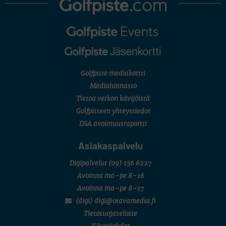
Golfpiste mediakortti
Mediahinnasto
Tietoa verkon kävijöistä
Golfpisteen yhteystiedot
DSA avoimuusraportti
Asiakaspalvelu
Digipalvelut
(09) 156 6227
Avoinna ma–pe 8–16
Avoinna ma–pe 8–17
(digi) digi@otavamedia.fi
Tietosuojaseloste