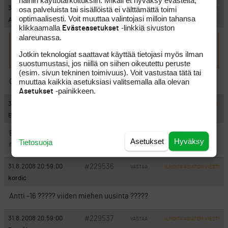
näihin käyttötarkoituksiin. Mikäli et hyväksy evästeitä,
#229534
31.8.2008 20:55:00
osa palveluista tai sisällöistä ei välttämättä toimi
VASTAA
ILMOITA ASIATON VIESTI
optimaalisesti. Voit muuttaa valintojasi milloin tahansa
Anton.
klikkaamalla
-linkkiä sivuston
Evästeasetukset
alareunassa.
TJ-Golf kirjoitti:
(31.8.2008 17:52:20)
Jotkin teknologiat saattavat käyttää tietojasi myös ilman
Antti sitten voitti ja Roope T2
suostumustasi, jos niillä on siihen oikeutettu peruste
(esim. sivun tekninen toimivuus). Voit vastustaa tätä tai
muuttaa kaikkia asetuksiasi valitsemalla alla olevan
Onneksi olkoon!!!
-painikkeen.
Asetukset
#229535
31.8.2008 20:56:00
VASTAA
ILMOITA ASIATON VIESTI
Ballmarker
Eipä tullut pojille vieläkään neljää kierrosta alle 70 lyönnillä,
Asetukset
Hyväksy
Tietosuoja
mutta hieno tulos kuitenkin.
#229536
31.8.2008 20:59:00
VASTAA
ILMOITA ASIATON VIESTI
kordic
Antti -16 ????? viiden miehen uusinta ?????
#229537
31.8.2008 20:59:00
VASTAA
ILMOITA ASIATON VIESTI