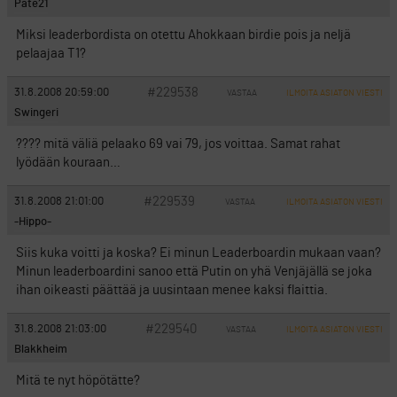
Pate21
Miksi leaderbordista on otettu Ahokkaan birdie pois ja neljä
pelaajaa T1?
#229538
31.8.2008 20:59:00
VASTAA
ILMOITA ASIATON VIESTI
Swingeri
???? mitä väliä pelaako 69 vai 79, jos voittaa. Samat rahat
lyödään kouraan…
#229539
31.8.2008 21:01:00
VASTAA
ILMOITA ASIATON VIESTI
-Hippo-
Siis kuka voitti ja koska? Ei minun Leaderboardin mukaan vaan?
Minun leaderboardini sanoo että Putin on yhä Venjäjällä se joka
ihan oikeasti päättää ja uusintaan menee kaksi flaittia.
#229540
31.8.2008 21:03:00
VASTAA
ILMOITA ASIATON VIESTI
Blakkheim
Mitä te nyt höpötätte?