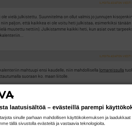
ILMOITA ASIATON VIESTI
i ole vielä julkistettu. Suunnitelma on ollut valmis jo junnujen kisojenki
in paljon, että kaikkea ei ole voitu heti julkistaa, esimerkiksi tänään
vielä muutettu nettiin). Julkistamme kaikki heti, kun asiat ovat tarpeek
 kalenteriin…
ILMOITA ASIATON VIESTI
alenteriin mahtuupi ensi kaudelle, niin mahdollisella
lomareissulla
tuol
tautumalla suoraan ko. maan liitolle.
ILMOITA ASIATON VIESTI
urin etelä-itä yksi kilpailu on Peuramaalla, joka on ainakin ennen kuulu
sta laatusisältöä – evästeillä parempi käyttök
lle?
rjota sinulle parhaan mahdollisen käyttökokemuksen ja laadukkaat s
me tällä sivustolla evästeitä ja vastaavia teknologioita.
ILMOITA ASIATON VIESTI