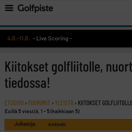
4.8.–11.8.
- Live Scoring -
Kiitokset golfliitolle, nuo
tiedossa!
ETUSIVU
›
FOORUMIT
›
YLEISTÄ
›
KIITOKSET GOLFLIITOLL
Esillä 5 viestiä, 1 - 5 (kaikkiaan 5)
Julkaisija
Artikkelit