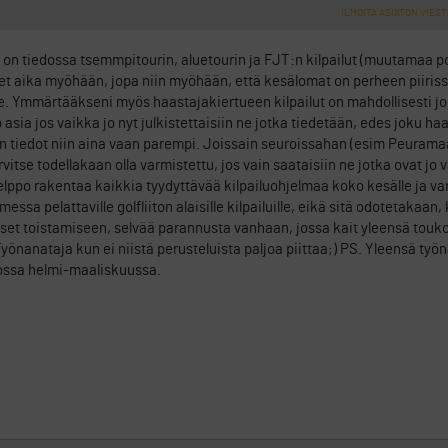
ILMOITA ASIATON VIEST
yt on tiedossa tsemmpitourin, aluetourin ja FJT:n kilpailut (muutamaa 
et aika myöhään, jopa niin myöhään, että kesälomat on perheen piiriss
e. Ymmärtääkseni myös haastajakiertueen kilpailut on mahdollisesti jo
o asia jos vaikka jo nyt julkistettaisiin ne jotka tiedetään, edes joku h
FT:n tiedot niin aina vaan parempi. Joissain seuroissahan (esim Peuramaa
vitse todellakaan olla varmistettu, jos vain saataisiin ne jotka ovat jo 
 helppo rakentaa kaikkia tyydyttävää kilpailuohjelmaa koko kesälle ja v
omessa pelattaville golfliiton alaisille kilpailuille, eikä sitä odotetakaa
kset toistamiseen, selvää parannusta vanhaan, jossa kait yleensä touko
Työnanataja kun ei niistä perusteluista paljoa piittaa;) PS. Yleensä työ
uossa helmi-maaliskuussa.