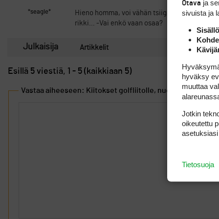
ja s
Otava
sivuista ja 
*seagle*
Hieno homma, voi vähän tsiigailla menoja näi
rikki… -Vai enkö vaan osaa?
Sisäll
Kohden
Julkaisija
Artikkelit
Kävijä
Hyväksymällä
Esillä 5 viestiä, 1 - 5 (kaikkiaan 5)
hyväksy eväs
muuttaa val
Vastaa aiheeseen: Kiitokset golfliitolle, nuorten kilpailu a
alareunass
Jotkin tekno
oikeutettu 
asetuksiasi
Tietosuoja