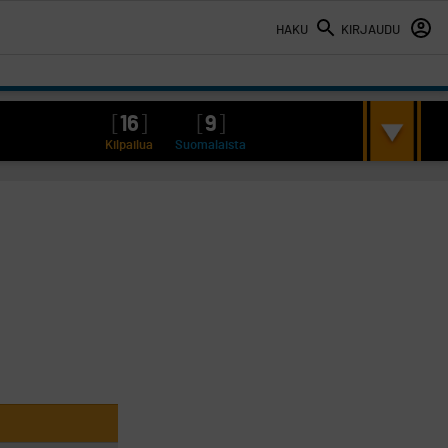
HAKU
KIRJAUDU
[
16
]
[
9
]
Kilpailua
Suomalaista