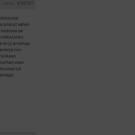
#186587
VASTAA
I
poikkeusta
ä pitänyt vähän
 tiedossa tai
aarukka (onko
 on jo arvailuja
varmoja niin
arsinkaan
n, kunhan vaan
kuussa tuli
nantajat