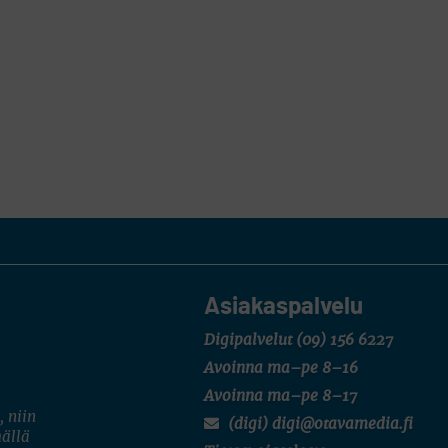
Asiakaspalvelu
Digipalvelut
(09) 156 6227
Avoinna ma–pe 8–16
Avoinna ma–pe 8–17
, niin
(digi) digi@otavamedia.fi
mällä