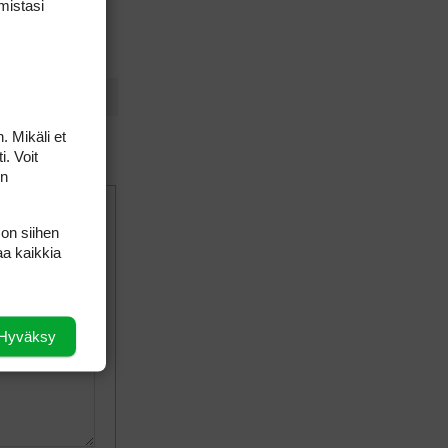
mis­tasi
ntteihin on
. Mikäli et
i. Voit
on
 on siihen
aa kaikkia
Hyväksy