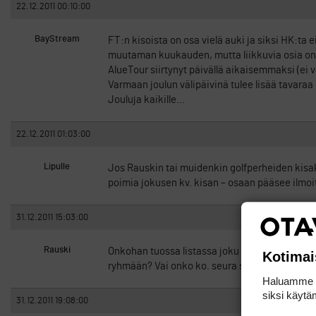
22.12.2011 00:10:00
BayStream
FT:n kisoista on osa vielä auki ja siksi HK:ta e
muutaman kuukauden, mutta liikkuvia osia on ni
AlueTour siirtynyt päivällä aikaisemmaksi (ei 
Varmaan joulun välipäivinä tulee lisää tavaraa
Jouluja kaikille…
22.12.2011 01:03:00
Lipulle
Jos Rauskin tai muidenkin golfperheiden kisak
poimia jokusen kv. kisan – osaan pääsee ilmoit
31.12.2011 15:03:00
Rauski
Onkohan tuossa listassa joku virhe, kun alueto
Kotimai
ryhmään? Vai onko ko. seura siirtynyt itäpuole
Haluamme ta
siksi käytäm
31.12.2011 19:08:00