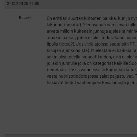
21.12.2011 20:26:00
Rauski
On erittiän suurten kiitosten paikka, kun jo n
lukuunottamatta). Yleensähän nämä ovat tulle
arvata milloin kukakain junnuja ajelee ja minn
ainakin paikat, joten ei olisi todellakaan huon
Ilpolla tietoa?). Jos vielä ajoissa saataisiin 
kisojen ajankohdista). Mielestäni ei kaikkia tar
sekin olisi todella hienoa! Tiedän, että ei ole
jollekin junnulle jolla on kategoriat kaikille Su
tiedetään. Tässä vaiheessa jo kuitenkin kiito
vasta nuorisotiedote jossa salat paljastuivat. 
haluavat tiedot vanhempien kesälomista jo t