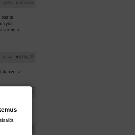
#435495
VASTAA
n osalta
 on yksi
si varmoja.
#435496
VASTAA
takin voisi
#435497
VASTAA
nut etelä-länsi
okemus
isällöt,
#435498
VASTAA