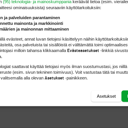
en
(95) teknologia- ja mainoskumppania
keräävät tietoa (esim. vieraile
laitteesi ominaisuuk­sista) seuraaviin käyttötarkoituksiin:
den mukaan. Harmi vaan että lähes kaikki linkit TsemppiTourin dokume
ön ja palveluiden parantaminen
nettu mainonta ja markkinointi
määrien ja mainonnan mittaaminen
 evästeet, annat luvan tietojesi käsittelyyn näihin käyttötarkoituksiin
teitä, osa palveluista tai sisällöistä ei välttämättä toimi optimaalisest
intojasi milloin tahansa klikkaamalla
-linkkiä sivust
Evästeasetukset
jankohtia jo tiedossa!
a.
logiat saattavat käyttää tietojasi myös ilman suostumustasi, jos niillä
peruste (esim. sivun tekninen toimivuus). Voit vastustaa tätä tai muutt
 valitsemalla alla olevan
-painikkeen.
Asetukset
Asetukset