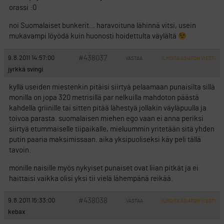
orassi :0
noi Suomalaiset bunkerit… haravoituna lähinnä vitsi, usein
mukavampi löyödä kuin huonosti hoidettulta väylältä
#438037
9.8.2011 14:57:00
VASTAA
ILMOITA ASIATON VIESTI
jyrkkä svingi
kyllä useiden miestenkin pitäisi siirtyä pelaamaan punaisilta sillä
monilla on jopa 320 metrisillä par nelkuilla mahdoton päästä
kahdella griinille tai sitten pitää lähestyä jollakin väyläpuulla ja
toivoa parasta. suomalaisen miehen ego vaan ei anna periksi
siirtyä etummaiselle tiipaikalle, mieluummin yritetään sitä yhden
putin paaria maksimissaan. aika yksipuoliseksi käy peli tällä
tavoin.
monille naisille myös nykyiset punaiset ovat liian pitkät ja ei
haittaisi vaikka olisi yksi tii vielä lähempänä reikää.
#438038
9.8.2011 15:33:00
VASTAA
ILMOITA ASIATON VIESTI
kebax