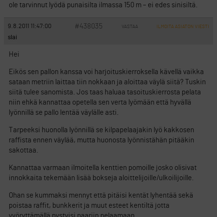
ole tarvinnut lyödä punaisilta ilmassa 150 m – ei edes sinisiltä.
#438035
9.8.2011 11:47:00
VASTAA
ILMOITA ASIATON VIESTI
slai
Hei
Eikös sen pallon kanssa voi harjoituskierroksella kävellä vaikka
sataan metriin laittaa tiin nokkaan ja aloittaa väylä siitä? Tuskin
siitä tulee sanomista. Jos taas haluaa tasoituskierrosta pelata
niin ehkä kannattaa opetella sen verta lyömään että hyvällä
lyönnillä se pallo lentää väylälle asti.
Tarpeeksi huonolla lyönnillä se kilpapelaajakin lyö kakkosen
raffista ennen väylää, mutta huonosta lyönnistähän pitääkin
sakottaa.
Kannattaa varmaan ilmoitella kenttien pomoille josko olisivat
innokkaita tekemään lisää bokseja aloittelijoille/ulkoilijoille.
Ohan se kummaksi mennyt että pitäisi kentät lyhentää sekä
poistaa raffit, bunkkerit ja muut esteet kentiltä jotta
vyöryttämällä pystyisi paariin pelaamaan.