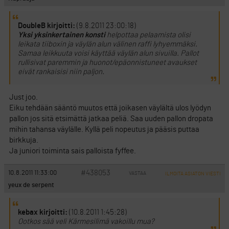
DoubleB kirjoitti:
(9.8.2011 23:00:18)
Yksi yksinkertainen konsti
helpottaa pelaamista olisi
leikata tiiboxin ja väylän alun välinen raffi lyhyemmäksi.
Samaa leikkuuta voisi käyttää väylän alun sivuilla. Pallot
rullisivat paremmin ja huonot/epäonnistuneet avaukset
eivät rankaisisi niin paljon.
Just joo.
Eiku tehdään sääntö muutos että joikasen väylältä ulos lyödyn
pallon jos sitä etsimättä jatkaa peliä. Saa uuden pallon dropata
mihin tahansa väylälle. Kyllä peli nopeutus ja pääsis puttaa
birkkuja.
Ja juniori toiminta sais palloista fyffee.
#438053
10.8.2011 11:33:00
VASTAA
ILMOITA ASIATON VIESTI
yeux de serpent
kebax kirjoitti:
(10.8.2011 1:45:28)
Ootkos sää veli Kärmesilimä vakoillu mua?