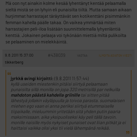
Mä oon nyt ainakin kolme kesää lyhentänyt kentää pelaamalla
sieltä mistä se on lyhyin eli punaisilta tiiltä. Mutta samaan aikaan
hurjimmat harrastajat täräyttävät sen kotikenttäni pisimmänkin
femman kahella päälle takaa. On vaikea ymmärtää miten
harrastajien peli-iloa lisätään suunnittelemalla lyhyenläntiä
kenttiä. Jokainen pelaaja voi tykönään miettiä miltä pulikoilta
se pelaaminen on mielekkäintä.
#438039
9.8.2011 15:37:00
VASTAA
ILMOITA ASIATON VIESTI
tikkerberg
jyrkkä svingi kirjoitti:
(9.8.2011 11:57:44)
kyllä useiden miestenkin pitäisi siirtyä pelaamaan
punaisilta sillä monilla on jopa 320 metrisillä par nelkuilla
mahdoton päästä kahdella griinille
tai sitten pitää
lähestyä jollakin väyläpuulla ja toivoa parasta. suomalaisen
miehen ego vaan ei anna periksi siirtyä etummaiselle
tiipaikalle, mieluummin yritetään sitä yhden putin paaria
maksimissaan. aika yksipuoliseksi käy peli tällä tavoin.
monille naisille myös nykyiset punaiset ovat liian pitkät ja ei
haittaisi vaikka olisi yksi tii vielä lähempänä reikää.