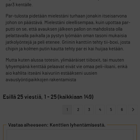
par3 kentälle.
Par-tulosta pidetään mielestäni turhaan jonakin itseisarvona
johon on päästävä. Mielestäni oleellisempaa, kuin upottaa par-
putti on se, että avauksen jälkeen pallon on mahdolista olla
pelattavalla paikalla ja pystyn lyömään oman tasoni mukaisia
jatkolyöntejä ja peli etenee. Griinin kanttiin tehty tii-boxi, josta
chipin ja kolmen putin kautta tehty par ei kai huijaa ketään.
Mutta kuten alussa totesin, ylimääräiset tiiboxit, tai muuten
lyhyempänä kenttää pelaavat eivät vie omaa peli-iloani, enkä
aio kahlita itseäni kaivuriin estääkseni uusien
avauslyöntipaikkojen rakentamista
Esillä 25 viestiä, 1 - 25 (kaikkiaan 149)
1
2
3
4
5
6
Vastaa aiheeseen: Kenttien lyhentämisestä.