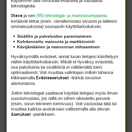
käytämme tällä sivustolla evästeitä ja vastaavia
teknologioita.
Prboy kirjoitti:
(9.8.2011 16:41:58)
ja sen
(95) teknologia- ja mainoskumppania
Otava
keräävät tietoa (esim. vierailemis­tasi sivuista ja laitteesi
ominaisuuk­sista) seuraaviin käyttötarkoituksiin:
Mika Ahola kirjoitti:
(9.8.2011 12:40:01)
Just! En myöskään ymmärrä kenttien
Sisällön ja palveluiden parantaminen
ylenmääräistä lyhentämishinkua. Jos lyhyt peli
Kohdennettu mainonta ja markkinointi
kiinnostaa, niin sitä varten ovat par3 kentät tai
Kävijämäärien ja mainonnan mittaaminen
vaikkapa minigolf. 3000 metrin esteetkin olisi
kiva laji, jos matka olisi vain lyhyempi ja esteet
Hyväksymällä evästeet, annat luvan tietojesi käsittelyyn
matalampia ja vesieste katettu levyillä.
näihin käyttötarkoituksiin. Mikäli et hyväksy evästeitä,
osa palveluista tai sisällöistä ei välttämättä toimi
optimaalisesti. Voit muuttaa valintojasi milloin tahansa
Mitenkähän mahtaisi käydä kierrosaikojen, jos
klikkaamalla
-linkkiä sivuston
Evästeasetukset
jokainen voisi pelata sellaiselta tiipaikalta, jolta hän
alareunassa.
ainakin periaatteessa yltäisi greenille
määrälyönneillä? Etteivät vai keskimäärin lyhenisi
Jotkin teknologiat saattavat käyttää tietojasi myös ilman
oleellisesti. Hitaaseen peliin syyllistyisivät sen jälkeen
suostumustasi, jos niillä on siihen oikeutettu peruste
vain ne, jotka odottelevat greenin tyhjentymistä ja
(esim. sivun tekninen toimivuus). Voit vastustaa tätä tai
jonka palloa sitten haetaan pitkään ja hartaasti
muuttaa kaikkia asetuksiasi valitsemalla alla olevan
metsästä. No provot provonoina, mutta minä olen
-painikkeen.
Asetukset
vakaasti sitä mieltä, että jokainen pois jäänyt lyönti
lyhentää kierrosaikoja ja aivan varmasti monet
nauttisivat enemmän golfista. Eikä sekään olisi