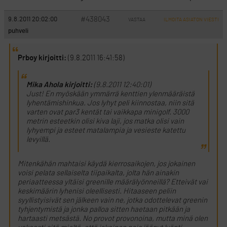
#438043
9.8.2011 20:02:00
VASTAA
ILMOITA ASIATON VIESTI
puhveli
Prboy kirjoitti:
(9.8.2011 16:41:58)
Mika Ahola kirjoitti:
(9.8.2011 12:40:01)
Just! En myöskään ymmärrä kenttien ylenmääräistä
lyhentämishinkua. Jos lyhyt peli kiinnostaa, niin sitä
varten ovat par3 kentät tai vaikkapa minigolf. 3000
metrin esteetkin olisi kiva laji, jos matka olisi vain
lyhyempi ja esteet matalampia ja vesieste katettu
levyillä.
Mitenkähän mahtaisi käydä kierrosaikojen, jos jokainen
voisi pelata sellaiselta tiipaikalta, jolta hän ainakin
periaatteessa yltäisi greenille määrälyönneillä? Etteivät vai
keskimäärin lyhenisi oleellisesti. Hitaaseen peliin
syyllistyisivät sen jälkeen vain ne, jotka odottelevat greenin
tyhjentymistä ja jonka palloa sitten haetaan pitkään ja
hartaasti metsästä. No provot provonoina, mutta minä olen