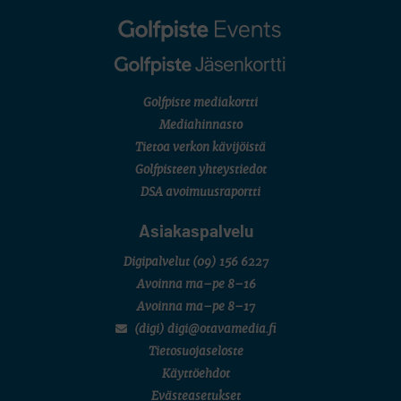
Golfpiste mediakortti
Mediahinnasto
Tietoa verkon kävijöistä
Golfpisteen yhteystiedot
DSA avoimuusraportti
Asiakaspalvelu
Digipalvelut
(09) 156 6227
Avoinna ma–pe 8–16
Avoinna ma–pe 8–17
(digi) digi@otavamedia.fi
Tietosuojaseloste
Käyttöehdot
Evästeasetukset