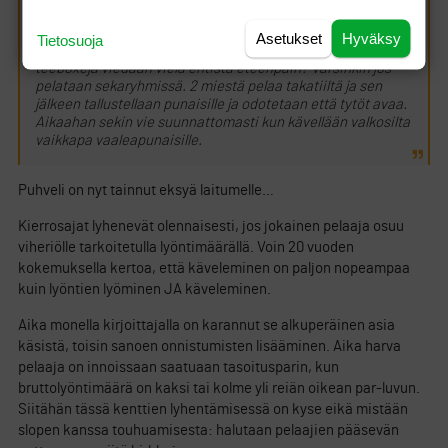
minulta pois.
Asetukset
Hyväksy
Tietosuoja
Mitenköhän mahtaisi käydä kierrosaikojen, jos etummaisia
teeboxeja viedään vielä entistä eteenpäin? Varsinkin jos
pelataan sekaryhmissä. 2 miestä pelaa takatiiltä ja sen
jälkeen tallustellaan punaisille ja odotetaan että tytöt avaa.
Aikaahan sekin vie suunnattomasti kun kävellään valkosilta
vaikkapa vaaleapunaisille.
Puhveli on nyt tainnut eksyä laitumelle…
Kierrosajat lyhenevät olennaisesti, jos jokainen pelaaja osuu
viheriölle tarkoitetulla lyöntimäärällä. Voin 20 vuoden
kokemuksella kertoa, että käveleminen on paljon nopeampaa
kuin lyöntien lyöminen JA käveleminen.
Aika monella kirjoittajalla on karannut se alkuperäinen asia
käsistä, toisin sanoen onnistumisten lisääminen. Aika harva
pelaaja on innoissaan saatuaan tasoitusparin, kun
bruttolyöntimäärä on kaksi tai kolme yli reiän oikean par-luvun.
Siitähän tässä kenttien lyhentämisessä on kyse eikä mistään
slopen kanssa touhuamisesta: halutaan pelaajien pääsevän