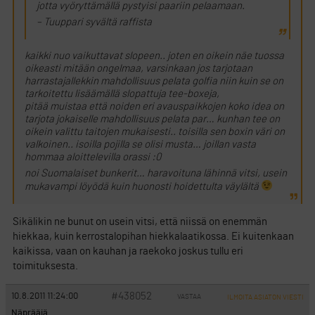
jotta vyöryttämällä pystyisi paariin pelaamaan.
– Tuuppari syvältä raffista
kaikki nuo vaikuttavat slopeen.. joten en oikein näe tuossa
oikeasti mitään ongelmaa, varsinkaan jos tarjotaan
harrastajallekkin mahdollisuus pelata golfia niin kuin se on
tarkoitettu lisäämällä slopattuja tee-boxeja,
pitää muistaa että noiden eri avauspaikkojen koko idea on
tarjota jokaiselle mahdollisuus pelata par… kunhan tee on
oikein valittu taitojen mukaisesti.. toisilla sen boxin väri on
valkoinen.. isoilla pojilla se olisi musta… joillan vasta
hommaa aloittelevilla orassi :0
noi Suomalaiset bunkerit… haravoituna lähinnä vitsi, usein
mukavampi löyödä kuin huonosti hoidettulta väylältä
Sikälikin ne bunut on usein vitsi, että niissä on enemmän
hiekkaa, kuin kerrostalopihan hiekkalaatikossa. Ei kuitenkaan
kaikissa, vaan on kauhan ja raekoko joskus tullu eri
toimituksesta.
#438052
10.8.2011 11:24:00
VASTAA
ILMOITA ASIATON VIESTI
Näprääjä