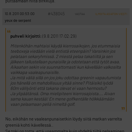
puttaamaan niitä birkkuja.
#438045
10.8.2011 00:53:00
VASTAA
ILMOITA ASIATON VIESTI
yeux de serpent
puhveli kirjoitti:
(9.8.2011 17:02:29)
Mitenköhän mahtaisi käydä kierrosaikojen, jos etummaisia
teeboxeja viedään vielä entistä eteenpäin? Varsinkin jos
pelataan sekaryhmissä. 2 miestä pelaa takatiiltä ja sen
jälkeen tallustellaan punaisille ja odotetaan että tytöt avaa.
Aikaahan sekin vie suunnattomasti kun kävellään valkosilta
vaikkapa vaaleapunaisille.
Ja mitä väliä sillä on jos joku odottaa greenin vapautumista
jos hänellä on mahdollisuus yltää sinne? Pitäisikö lyödä
60m välilyönti että takana olevat ei vaan hermostu?
Ja ylipäätänsä. Oma mielipiteeni kierrosajoista…. Aivan
sama kauan kestää! En mene golfkentälle hölkkäämään
vaan pelaamaan peliä nimeltä golf.
No, eiköhän ne vaaleanpunaisetkin löydy siitä matkan varrelta
greeniä kohti kävellessä..
Se toki on totta, että useammalta kuin yhdeltä tiiltä pelaaminen