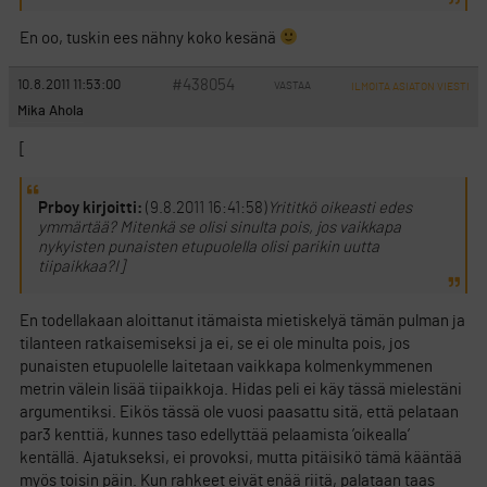
En oo, tuskin ees nähny koko kesänä
#438054
10.8.2011 11:53:00
VASTAA
ILMOITA ASIATON VIESTI
Mika Ahola
[
Prboy kirjoitti:
(9.8.2011 16:41:58)
Yrititkö oikeasti edes
ymmärtää? Mitenkä se olisi sinulta pois, jos vaikkapa
nykyisten punaisten etupuolella olisi parikin uutta
tiipaikkaa?I]
En todellakaan aloittanut itämaista mietiskelyä tämän pulman ja
tilanteen ratkaisemiseksi ja ei, se ei ole minulta pois, jos
punaisten etupuolelle laitetaan vaikkapa kolmenkymmenen
metrin välein lisää tiipaikkoja. Hidas peli ei käy tässä mielestäni
argumentiksi. Eikös tässä ole vuosi paasattu sitä, että pelataan
par3 kenttiä, kunnes taso edellyttää pelaamista ’oikealla’
kentällä. Ajatukseksi, ei provoksi, mutta pitäisikö tämä kääntää
myös toisin päin. Kun rahkeet eivät enää riitä, palataan taas