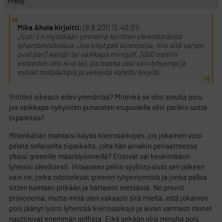
Prboy
Mika Ahola kirjoitti:
(9.8.2011 12:40:01)
Just! En myöskään ymmärrä kenttien ylenmääräistä
lyhentämishinkua. Jos lyhyt peli kiinnostaa, niin sitä varten
ovat par3 kentät tai vaikkapa minigolf. 3000 metrin
esteetkin olisi kiva laji, jos matka olisi vain lyhyempi ja
esteet matalampia ja vesieste katettu levyillä.
Yrititkö oikeasti edes ymmärtää? Mitenkä se olisi sinulta pois,
jos vaikkapa nykyisten punaisten etupuolella olisi parikin uutta
tiipaikkaa?
Mitenkähän mahtaisi käydä kierrosaikojen, jos jokainen voisi
pelata sellaiselta tiipaikalta, jolta hän ainakin periaatteessa
yltäisi greenille määrälyönneillä? Etteivät vai keskimäärin
lyhenisi oleellisesti. Hitaaseen peliin syyllistyisivät sen jälkeen
vain ne, jotka odottelevat greenin tyhjentymistä ja jonka palloa
sitten haetaan pitkään ja hartaasti metsästä. No provot
provonoina, mutta minä olen vakaasti sitä mieltä, että jokainen
pois jäänyt lyönti lyhentää kierrosaikoja ja aivan varmasti monet
nauttisivat enemmän golfista. Eikä sekään olisi minulta pois.