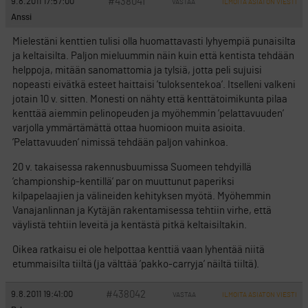
#438041
9.8.2011 17:57:00
VASTAA
ILMOITA ASIATON VIESTI
Anssi
Mielestäni kenttien tulisi olla huomattavasti lyhyempiä punaisilta
ja keltaisilta. Paljon mieluummin näin kuin että kentista tehdään
helppoja, mitään sanomattomia ja tylsiä, jotta peli sujuisi
nopeasti eivätkä esteet haittaisi ’tuloksentekoa’. Itselleni valkeni
jotain 10 v. sitten. Monesti on nähty että kenttätoimikunta pilaa
kenttää aiemmin pelinopeuden ja myöhemmin ’pelattavuuden’
varjolla ymmärtämättä ottaa huomioon muita asioita.
’Pelattavuuden’ nimissä tehdään paljon vahinkoa.
20 v. takaisessa rakennusbuumissa Suomeen tehdyillä
’championship-kentillä’ par on muuttunut paperiksi
kilpapelaajien ja välineiden kehityksen myötä. Myöhemmin
Vanajanlinnan ja Kytäjän rakentamisessa tehtiin virhe, että
väylistä tehtiin leveitä ja kentästä pitkä keltaisiltakin.
Oikea ratkaisu ei ole helpottaa kenttiä vaan lyhentää niitä
etummaisilta tiiltä (ja välttää ’pakko-carryja’ näiltä tiiltä).
#438042
9.8.2011 19:41:00
VASTAA
ILMOITA ASIATON VIESTI