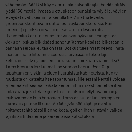
vähemmän. Sääliksi käy esim. uusia naisgolfaajia, heidän pitäisi
lyödä 150 metriä ilmassa ulottuakseen punaisilta väylälle. Väylien
leveydet ovat useimmilla kentillä 8 -12 metriä leveitä,
greenipunkkerit ovat muuttuneet väyläpunkkereiksi, kun
greenin ja punkkerin väliin on kasvatettu leveät rahvit.
Useimmilta kentillä entiset rahvit ovat nykyään heinäpeltoa.
Joku on joskus leikkisästi sanonut ’kerran kesässä leikataan ja
pannaan seipäälle’, tää on tätä, Joskus tulee miettineeksi, mitä
meidän hieno liittomme suuressa arvossaan tekee lajin
kehittämi-seksi ja uusien harrrastajien mukaan saamiseksi?
Tämä kenttien leikkuumalli on varmaa haettu Ryde Cup -
tapahtumien viskin ja oluen huuruisista kabineteista, kun tv-
ruudusta on katseltu itse tapahtumaa. Mielestäni kenttiä voidaa
lyhentää entisestää, leikata kentät inhimillisesti tai tehdä ihan
mitä vaan, joka tekee golfista entistäkin miellyttävämmän ja
mukavamman lajin harrastaa. Tämä on kuitenkin useimppien
harrastus ja tapa liikkua. Älkää hyvät päättäjät ja asioita
hoitavat tehkö tästä liian vaikeaa, golf on ihan riittävän vaikea
laji ilman hidasteita ja kaikenlaisia kotkotuksia.