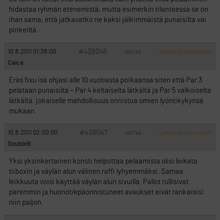
hidastaa ryhmän etenemistä, mutta esimerkin tilanteessa se on
ihan sama, että jatkavatko ne kaksi jälkimmäistä punaisilta vai
pinkeiltä.
#438046
10.8.2011 01:38:00
VASTAA
ILMOITA ASIATON VIESTI
Calce
Eräs fixu isä ohjasi alle 10 vuotiasta poikaansa siten että Par 3
pelataan punaisilta – Par 4 keltaiselta lätkältä ja Par 5 valkoiselta
lätkältä. jokaiselle mahdollisuus onnistua omien lyöntikykynsä
mukaan.
#438047
10.8.2011 02:00:00
VASTAA
ILMOITA ASIATON VIESTI
DoubleB
Yksi yksinkertainen konsti helpottaa pelaamista olisi leikata
tiiboxin ja väylän alun välinen raffi lyhyemmäksi. Samaa
leikkuuta voisi käyttää väylän alun sivuilla. Pallot rullisivat
paremmin ja huonot/epäonnistuneet avaukset eivät rankaisisi
niin paljon.