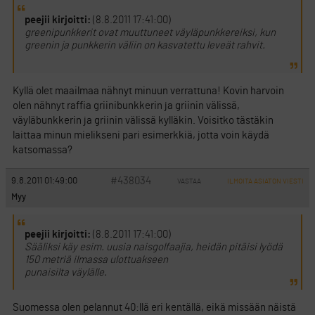
peejii kirjoitti:
(8.8.2011 17:41:00)
greenipunkkerit ovat muuttuneet väyläpunkkereiksi, kun
greenin ja punkkerin väliin on kasvatettu leveät rahvit.
Kyllä olet maailmaa nähnyt minuun verrattuna! Kovin harvoin
olen nähnyt raffia griinibunkkerin ja griinin välissä,
väyläbunkkerin ja griinin välissä kylläkin. Voisitko tästäkin
laittaa minun mielikseni pari esimerkkiä, jotta voin käydä
katsomassa?
#438034
9.8.2011 01:49:00
VASTAA
ILMOITA ASIATON VIESTI
Myy
peejii kirjoitti:
(8.8.2011 17:41:00)
Sääliksi käy esim. uusia naisgolfaajia, heidän pitäisi lyödä
150 metriä ilmassa ulottuakseen
punaisilta väylälle.
Suomessa olen pelannut 40:llä eri kentällä, eikä missään näistä