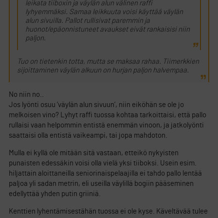
leikata tiiboxin ja väylän alun välinen raffi
lyhyemmäksi. Samaa leikkuuta voisi käyttää väylän
alun sivuilla. Pallot rullisivat paremmin ja
huonot/epäonnistuneet avaukset eivät rankaisisi niin
paljon.
Tuo on tietenkin totta, mutta se maksaa rahaa. Tiimerkkien
sijoittaminen väylän alkuun on hurjan paljon halvempaa.
No niin no..
Jos lyönti osuu ’väylän alun sivuun’, niin eiköhän se ole jo
melkoisen vino? Lyhyt raffi tuossa kohtaa tarkoittaisi, että pallo
rullaisi vaan helpommin entistä enemmän vinoon, ja jatkolyönti
saattaisi olla entistä vaikeampi, tai jopa mahdoton.
Mulla ei kyllä ole mitään sitä vastaan, etteikö nykyisten
punaisten edessäkin voisi olla vielä yksi tiiboksi. Usein esim.
hiljattain aloittaneilla seniorinaispelaajilla ei tahdo pallo lentää
paljoa yli sadan metrin, eli useilla väylillä bogiin pääseminen
edellyttää yhden putin griiniä.
Kenttien lyhentämisestähän tuossa ei ole kyse. Käveltävää tulee