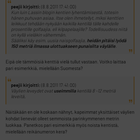
peejii kirjoitti:
(8.8.2011 17:41:00)
Kun luin Lassin blogin kentien lyhentämisestä, totesin
hänen puhuvan asiaa. Itse olen ihmetellyt, miksi kenttien
leikkuut tehdään nykyään kaikilla kentillä tälle kahdelle
prosentille golfaajia, eli kilpapelaajille? Todellisuudess niitä
on kyllä vieläkin vähemmän.
Sääliksi käy esim. uusia naisgolfaajia,
heidän pitäisi lyödä
150 metriä ilmassa ulottuakseen punaisilta väylälle
.
Eipä ole tämmöisiä kenttiä vielä tullut vastaan. Voitko laittaa
pari esimerkkiä, mielellään Suomesta?
peejii kirjoitti:
(8.8.2011 17:41:00)
Väylien leveydet ovat
useimmilla
kentillä 8 -12 metriä
leveitä,
Näitäkään en ole koskaan nähnyt, kapeimmat yksittäiset väylien
kohdat lienevät olleet semmoista parinkymmenen metrin
luokkaa. Panetkos pari esimerkkiä myös noista kentistä,
mielellään reikänumeron kera?