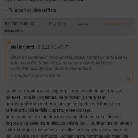
– Tuuppari syvältä raffista
#438036
9.8.2011 14:50:00
VASTAA
ILMOITA ASIATON VIESTI
kasosakas
slai kirjoitti:
(9.8.2011 8:47:17)
Ohan se kummaksi mennyt että pitäisi kentät lyhentää sekä
poistaa raffit, bunkkerit ja muut esteet kentiltä jotta
vyöryttämällä pystyisi paariin pelaamaan.
– Tuuppari syvältä raffista
kaikki nuo vaikuttavat slopeen.. joten en oikein näe tuossa
oikeasti mitään ongelmaa, varsinkaan jos tarjotaan
harrastajallekkin mahdollisuus pelata golfia niin kuin se on
tarkoitettu lisäämällä slopattuja tee-boxeja,
pitää muistaa että noiden eri avauspaikkojen koko idea on
tarjota jokaiselle mahdollisuus pelata par… kunhan tee on oikein
valittu taitojen mukaisesti.. toisilla sen boxin väri on valkoinen..
isoilla pojilla se olisi musta… joillan vasta hommaa aloittelevilla