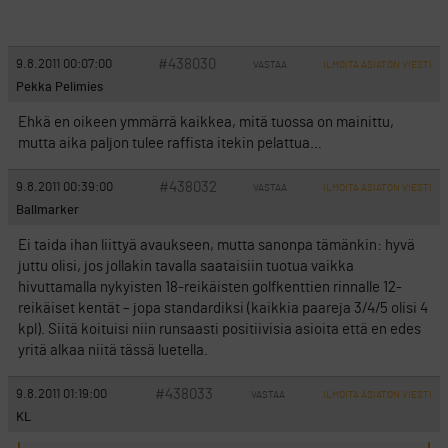
#438030
9.8.2011 00:07:00
VASTAA
ILMOITA ASIATON VIESTI
Pekka Pelimies
Ehkä en oikeen ymmärrä kaikkea, mitä tuossa on mainittu,
mutta aika paljon tulee raffista itekin pelattua…
#438032
9.8.2011 00:39:00
VASTAA
ILMOITA ASIATON VIESTI
Ballmarker
Ei taida ihan liittyä avaukseen, mutta sanonpa tämänkin: hyvä
juttu olisi, jos jollakin tavalla saataisiin tuotua vaikka
hivuttamalla nykyisten 18-reikäisten golfkenttien rinnalle 12-
reikäiset kentät – jopa standardiksi (kaikkia paareja 3/4/5 olisi 4
kpl). Siitä koituisi niin runsaasti positiivisia asioita että en edes
yritä alkaa niitä tässä luetella.
#438033
9.8.2011 01:19:00
VASTAA
ILMOITA ASIATON VIESTI
KL