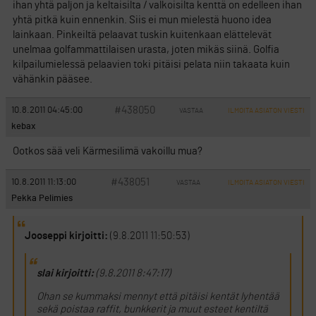
ihan yhtä paljon ja keltaisilta / valkoisilta kenttä on edelleen ihan
yhtä pitkä kuin ennenkin. Siis ei mun mielestä huono idea
lainkaan. Pinkeiltä pelaavat tuskin kuitenkaan elättelevät
unelmaa golfammattilaisen urasta, joten mikäs siinä. Golfia
kilpailumielessä pelaavien toki pitäisi pelata niin takaata kuin
vähänkin pääsee.
#438050
10.8.2011 04:45:00
VASTAA
ILMOITA ASIATON VIESTI
kebax
Ootkos sää veli Kärmesilimä vakoillu mua?
#438051
10.8.2011 11:13:00
VASTAA
ILMOITA ASIATON VIESTI
Pekka Pelimies
Jooseppi kirjoitti:
(9.8.2011 11:50:53)
slai kirjoitti:
(9.8.2011 8:47:17)
Ohan se kummaksi mennyt että pitäisi kentät lyhentää
sekä poistaa raffit, bunkkerit ja muut esteet kentiltä