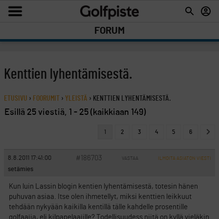
FORUM
Kenttien lyhentämisestä.
ETUSIVU
›
FOORUMIT
›
YLEISTÄ
›
KENTTIEN LYHENTÄMISESTÄ.
Esillä 25 viestiä, 1 - 25 (kaikkiaan 149)
1
2
3
4
5
6
#186703
8.8.2011 17:41:00
VASTAA
ILMOITA ASIATON VIESTI
setämies
Kun luin Lassin blogin kentien lyhentämisestä, totesin hänen
puhuvan asiaa. Itse olen ihmetellyt, miksi kenttien leikkuut
tehdään nykyään kaikilla kentillä tälle kahdelle prosentille
golfaajia, eli kilpapelaajille? Todellisuudess niitä on kyllä vieläkin