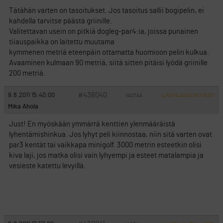
Tätähän varten on tasoitukset. Jos tasoitus sallii bogipelin, ei
kahdella tarvitse päästä griinille.
Valitettavan usein on pitkiä dogleg-par4:ia, joissa punainen
tiiauspaikka on laitettu muutama
kymmenen metriä eteenpäin ottamatta huomioon pelin kulkua.
Avaaminen kulmaan 90 metriä, siitä sitten pitäisi lyödä griinille
200 metriä.
#438040
9.8.2011 15:40:00
VASTAA
ILMOITA ASIATON VIESTI
Mika Ahola
Just! En myöskään ymmärrä kenttien ylenmääräistä
lyhentämishinkua. Jos lyhyt peli kiinnostaa, niin sitä varten ovat
par3 kentät tai vaikkapa minigolf. 3000 metrin esteetkin olisi
kiva laji, jos matka olisi vain lyhyempi ja esteet matalampia ja
vesieste katettu levyillä.