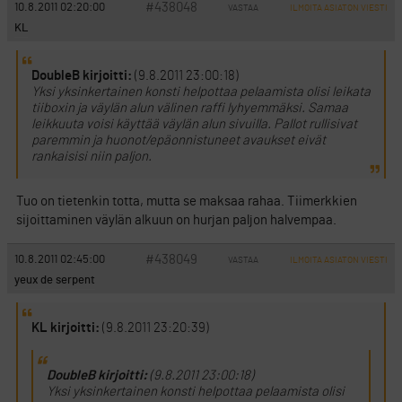
#438048
10.8.2011 02:20:00
VASTAA
ILMOITA ASIATON VIESTI
KL
DoubleB kirjoitti:
(9.8.2011 23:00:18)
Yksi yksinkertainen konsti helpottaa pelaamista olisi leikata
tiiboxin ja väylän alun välinen raffi lyhyemmäksi. Samaa
leikkuuta voisi käyttää väylän alun sivuilla. Pallot rullisivat
paremmin ja huonot/epäonnistuneet avaukset eivät
rankaisisi niin paljon.
Tuo on tietenkin totta, mutta se maksaa rahaa. Tiimerkkien
sijoittaminen väylän alkuun on hurjan paljon halvempaa.
#438049
10.8.2011 02:45:00
VASTAA
ILMOITA ASIATON VIESTI
yeux de serpent
KL kirjoitti:
(9.8.2011 23:20:39)
DoubleB kirjoitti:
(9.8.2011 23:00:18)
Yksi yksinkertainen konsti helpottaa pelaamista olisi