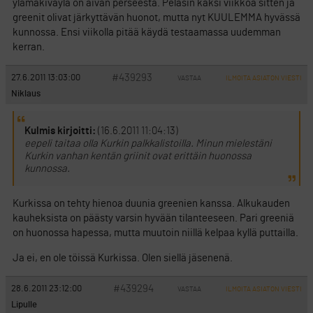
ylämäkiväylä on aivan perseestä. Pelasin kaksi viikkoa sitten ja
greenit olivat järkyttävän huonot, mutta nyt KUULEMMA hyvässä
kunnossa. Ensi viikolla pitää käydä testaamassa uudemman
kerran.
#439293
27.6.2011 13:03:00
VASTAA
ILMOITA ASIATON VIESTI
Niklaus
Kulmis kirjoitti:
(16.6.2011 11:04:13)
eepeli taitaa olla Kurkin palkkalistoilla. Minun mielestäni
Kurkin vanhan kentän griinit ovat erittäin huonossa
kunnossa.
Kurkissa on tehty hienoa duunia greenien kanssa. Alkukauden
kauheksista on päästy varsin hyvään tilanteeseen. Pari greeniä
on huonossa hapessa, mutta muutoin niillä kelpaa kyllä puttailla.
Ja ei, en ole töissä Kurkissa. Olen siellä jäsenenä.
#439294
28.6.2011 23:12:00
VASTAA
ILMOITA ASIATON VIESTI
Lipulle