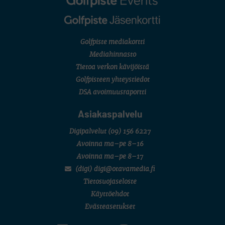
Golfpiste mediakortti
Mediahinnasto
Tietoa verkon kävijöistä
Golfpisteen yhteystiedot
DSA avoimuusraportti
Asiakaspalvelu
Digipalvelut
(09) 156 6227
Avoinna ma–pe 8–16
Avoinna ma–pe 8–17
(digi) digi@otavamedia.fi
Tietosuojaseloste
Käyttöehdot
Evästeasetukset