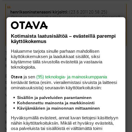
henriksoninstenssoni kirjoitti:
(23.6.2011 20:58:25)
Onkohan joku pelaillut tänä vuonna nordcenterin Freamia?
Millaisessa kunnossa kenttä on? Onko oikeasti niin vaikea
mitä nordcenterin sivut ja slope taulukko väittävät? Ja
myöskin koska en sivuilta löytänyt väyläesittylejä löytänyt
Kotimaista laatusisältöä – evästeillä parempi
niin onko kenttä kovin kapea ?
käyttökokemus
Haluamme tarjota sinulle parhaan mahdollisen
Taisin tuossa abt kuukausi sitten ihmetellä Freamin griinien
käyttökokemuksen ja laadukkaat sisällöt, siksi
heikkoa toipumista remontista ja erittäin lievää kehitystä on
käytämme tällä sivustolla evästeitä ja vastaavia
tapahtunut muutaman viikon aikana.
teknologioita.
ja sen
(95) teknologia- ja mainoskumppania
Etuysin 8. ainoa ns. laikuton griini alkutaipaleella –
Otava
keräävät tietoa (esim. vierailemis­tasi sivuista ja laitteesi
takalenkilläkin griinien taso kokonaisuudessaan tyydyttävä –
ominaisuuk­sista) seuraaviin käyttötarkoituksiin:
hyvä että edes vihreitä pääosin väriltään ja heikosti
vastaanottavia.
Sisällön ja palveluiden parantaminen
Kohdennettu mainonta ja markkinointi
Hirsalan kenttää vastaavasti voi suositella kuntonsa puolesta
Kävijämäärien ja mainonnan mittaaminen
vaativallekin pelaajalle per eilen.
Hyväksymällä evästeet, annat luvan tietojesi käsittelyyn
Hieman suurimpia ryteikköjä väylien vierustoilta perattu viime
näihin käyttötarkoituksiin. Mikäli et hyväksy evästeitä,
osa palveluista tai sisällöistä ei välttämättä toimi
vuodesta, mutta edelleenkään ’out’- paalujen lisäämiselle ei