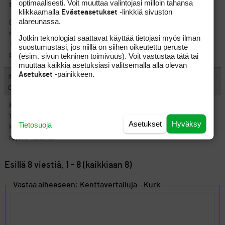
optimaalisesti. Voit muuttaa valintojasi milloin tahansa
tarvetta nykykunnossakaan ole.
klikkaamalla
-linkkiä sivuston
Evästeasetukset
alareunassa.
Olisikohan noita valkoisten paalujen reunustamia väyliä ollut
nykyisinkin puolisen tusinaa.
Jotkin teknologiat saattavat käyttää tietojasi myös ilman
Tämä tosin mielikuvaan perustuva ynnäys – korjatkoon asiaan
suostumustasi, jos niillä on siihen oikeutettu peruste
perehtyneet.
(esim. sivun tekninen toimivuus). Voit vastustaa tätä tai
muuttaa kaikkia asetuksiasi valitsemalla alla olevan
-painikkeen.
Asetukset
#439295
30.6.2011 17:56:00
VASTAA
ILMOITA ASIATON VIESTI
Calce
Kiva kuulla että Kurk on hyvässä kunnossa.
Vuosaaren greenit ovat nyt aivan huimasti paremmassa
Asetukset
Hyväksy
Tietosuoja
kunnossa kun kesäkuun alussa jolloin lumihomehoitoa oli tehty
rajulla kädellä.
Esillä 8 viestiä, 1 - 8 (kaikkiaan 8)
Vastaa aiheeseen: Kenttävertailuja – Kurk