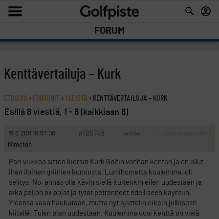
FORUM
Kenttävertailuja – Kurk
ETUSIVU
›
FOORUMIT
›
YLEISTÄ
›
KENTTÄVERTAILUJA – KURK
Esillä 8 viestiä, 1 - 8 (kaikkiaan 8)
#186749
15.6.2011 18:57:00
VASTAA
ILMOITA ASIATON VIESTI
Nimetön
Pari viikkoa sitten kiersin Kurk Golfin vanhan kentän ja en ollut
ihan iloinen griinien kunnosta. Lumihometta kuulemma, oli
selitys. No, annas olla kävin siellä kuitenkin eilen uudestaan ja
aika paljon oli pojat ja tytöt petranneet edelliseen käyntiin.
Yleensä vaan haukutaan, mutta nyt ajattelin oikein julkisesti
kiitellä! Tulen pian uudestaan. Kuulemma uusi kenttä on vielä