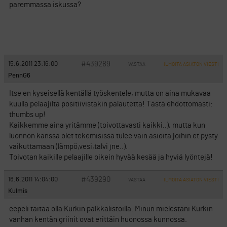
paremmassa iskussa?
#439289
15.6.2011 23:16:00
VASTAA
ILMOITA ASIATON VIESTI
PennG6
Itse en kyseisellä kentällä työskentele, mutta on aina mukavaa
kuulla pelaajilta positiivistakin palautetta! Tästä ehdottomasti:
thumbs up!
Kaikkemme aina yritämme (toivottavasti kaikki..), mutta kun
luonnon kanssa olet tekemisissä tulee vain asioita joihin et pysty
vaikuttamaan (lämpö,vesi,talvi jne..).
Toivotan kaikille pelaajille oikein hyvää kesää ja hyviä lyöntejä!
#439290
16.6.2011 14:04:00
VASTAA
ILMOITA ASIATON VIESTI
Kulmis
eepeli taitaa olla Kurkin palkkalistoilla. Minun mielestäni Kurkin
vanhan kentän griinit ovat erittäin huonossa kunnossa.