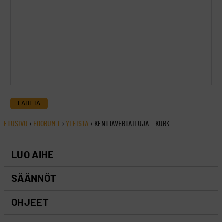
LÄHETÄ
ETUSIVU
›
FOORUMIT
›
YLEISTÄ
›
KENTTÄVERTAILUJA – KURK
LUO AIHE
SÄÄNNÖT
OHJEET