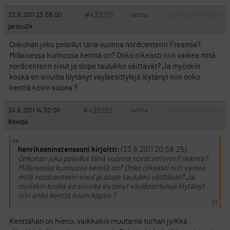
#439291
23.6.2011 23:58:00
VASTAA
ILMOITA ASIATON VIESTI
jarmo24
Onkohan joku pelaillut tänä vuonna nordcenterin Freamia?
Millaisessa kunnossa kenttä on? Onko oikeasti niin vaikea mitä
nordcenterin sivut ja slope taulukko väittävät? Ja myöskin
koska en sivuilta löytänyt väyläesittylejä löytänyt niin onko
kenttä kovin kapea ?
#439292
24.6.2011 14:32:00
VASTAA
ILMOITA ASIATON VIESTI
Khelde
henriksoninstenssoni kirjoitti:
(23.6.2011 20:58:25)
Onkohan joku pelaillut tänä vuonna nordcenterin Freamia?
Millaisessa kunnossa kenttä on? Onko oikeasti niin vaikea
mitä nordcenterin sivut ja slope taulukko väittävät? Ja
myöskin koska en sivuilta löytänyt väyläesittylejä löytänyt
niin onko kenttä kovin kapea ?
Kenttähän on hieno, vaikkakin muutama turhan jyrkkä