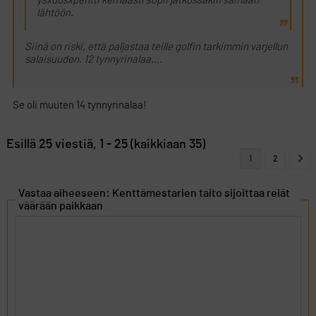
ysxdösxpentti kernaasti sopii jatkossakin samaan
lähtöön.
Siinä on riski, että paljastaa teille golfin tarkimmin varjellun
salaisuuden. 12 tynnyrinalaa….
Se oli muuten 14 tynnyrinalaa!
Esillä 25 viestiä, 1 - 25 (kaikkiaan 35)
1
2
Vastaa aiheeseen: Kenttämestarien taito sijoittaa reiät
väärään paikkaan