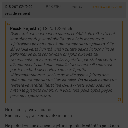
#437968
12.8.2011 02:17:00
VASTAA
ILMOITA ASIATON VIESTI
yeux de serpent
Rauski kirjoitti:
(11.8.2011 22:41:35)
Onkos kukaan huomannut samaa ilmiötä kuin mä, että noi
kenttämestarit ja kentänhoitat on oikein mestareita
sijoittelemaan noita reikiä muutaman sentin pieleen. Siis
lähes joka kerta kun mä yritän putata palloa koloon niin se
pallo menee siitä sentin-pari ohi joko oikealta tai
vasemmalta. Jos ne reiät olisi sijoitettu pari-kolme senttiä
alkuperäisestä paikasta oikealle tai vasemmalle niin mun
puttien määrä olisi arviolta noin 4-7 puttia
vähemmän/kierros. Joskus ne myös osaa sijoittaa sen
reiän muutaman sentin liian kauaksi. On ne kyllä hemmetin
taitavia kavereita! Kertokaa joku syytetty asianosainen
miten te pystytte siihen, niin voisi tätä peliä oppia paljon
paremmin pelaamaan.
No ei tuo nyt vielä mitään.
Enemmän syytän kenttäarkkitehtejä.
Ne perkeleet kun osaavat sijoittaa griinitkin väärään paikkaan,