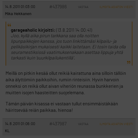
#437986
14.8.2011 01:03:00
VASTAA
ILMOITA ASIATON VIESTI
Mika Hekkanen
garageaholic kirjoitti:
(13.8.2011 14:00:41)
Joo, kyllä aika pirun tarkkana saa olla noitten
lipunpaikkojen kanssa, jos tuon linkittämäsi kilpailu- ja
pelikäsikirjan mukaisesti kaikki laitetaan. Ei tosin taida olla
seuramestiksissä vaatimuksenakaan asettaa lippuja yhtä
tarkasti kuin ’suurkilpailukentillä’.
Meillä on pitkin kesää ollut reikiä kairattuna aina silloin tällöin
aika älyttömiin paikkoihin, rumiin rinteisiin. Hyvin harvoin
onneksi on reikä ollut aivan viheriön reunassa bunkkerien ja
muitten isojen haasteitten suojelemana.
Tämän päivän kisassa ei vastaan tullut ensimmäistäkään
häiritsevää reiän paikkaa, hienoa!
#437987
14.8.2011 01:06:00
VASTAA
ILMOITA ASIATON VIESTI
KL