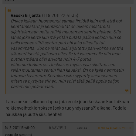
Rauski kirjoitti:
(11.8.2011 22:41:35)
Onkos kukaan huomannut samaa ilmiötä kuin mä, että noi
kenttämestarit ja kentänhoitat on oikein mestareita
sijoittelemaan noita reikiä muutaman sentin pieleen. Siis
lähes joka kerta kun mä yritän putata palloa koloon niin se
pallo menee siitä sentin-pari ohi joko oikealta tai
vasemmalta. Jos ne reiät olisi sijoitettu pari-kolme senttiä
alkuperäisestä paikasta oikealle tai vasemmalle niin mun
puttien määrä olisi arviolta noin 4-7 puttia
vähemmän/kierros. Joskus ne myös osaa sijoittaa sen
reiän muutaman sentin liian kauaksi. On ne kyllä hemmetin
taitavia kavereita! Kertokaa joku syytetty asianosainen
miten te pystytte siihen, niin voisi tätä peliä oppia paljon
paremmin pelaamaan.
Tämä onkin sellainen läppä jota ei ole juuri koskaan kuullutkaan
reikienvaihtokierroksen (onko tuo yhdyssana?) aikana. Todella
hauskaa ja uutta siis, hehheh.
#437990
14.8.2011 16:49:00
VASTAA
ILMOITA ASIATON VIESTI
yeux de serpent