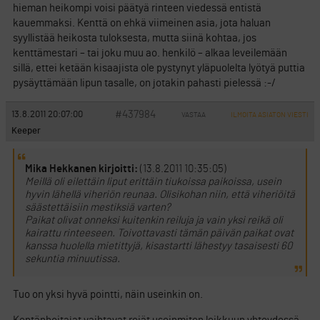
hieman heikompi voisi päätyä rinteen viedessä entistä
kauemmaksi. Kenttä on ehkä viimeinen asia, jota haluan
syyllistää heikosta tuloksesta, mutta siinä kohtaa, jos
kenttämestari – tai joku muu ao. henkilö – alkaa leveilemään
sillä, ettei ketään kisaajista ole pystynyt yläpuolelta lyötyä puttia
pysäyttämään lipun tasalle, on jotakin pahasti pielessä :-/
#437984
13.8.2011 20:07:00
VASTAA
ILMOITA ASIATON VIESTI
Keeper
Mika Hekkanen kirjoitti:
(13.8.2011 10:35:05)
Meillä oli eilettäin liput erittäin tiukoissa paikoissa, usein
hyvin lähellä viheriön reunaa. Olisikohan niin, että viheriöitä
säästettäisiin mestiksiä varten?
Paikat olivat onneksi kuitenkin reiluja ja vain yksi reikä oli
kairattu rinteeseen. Toivottavasti tämän päivän paikat ovat
kanssa huolella mietittyjä, kisastartti lähestyy tasaisesti 60
sekuntia minuutissa.
Tuo on yksi hyvä pointti, näin useinkin on.