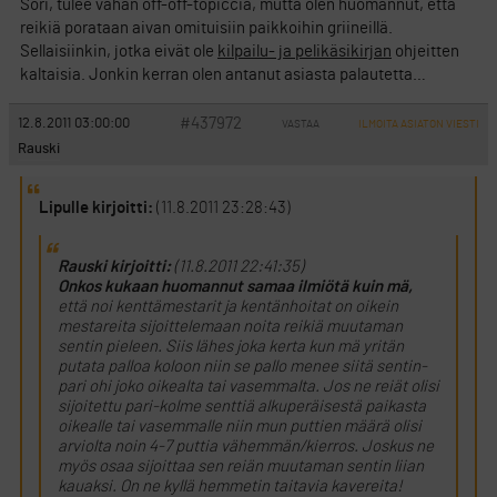
Sori, tulee vähän off-off-topiccia, mutta olen huomannut, että
reikiä porataan aivan omituisiin paikkoihin griineillä.
Sellaisiinkin, jotka eivät ole
kilpailu- ja pelikäsikirjan
ohjeitten
kaltaisia. Jonkin kerran olen antanut asiasta palautetta…
#437972
12.8.2011 03:00:00
VASTAA
ILMOITA ASIATON VIESTI
Rauski
Lipulle kirjoitti:
(11.8.2011 23:28:43)
Rauski kirjoitti:
(11.8.2011 22:41:35)
Onkos kukaan huomannut samaa ilmiötä kuin mä,
että noi kenttämestarit ja kentänhoitat on oikein
mestareita sijoittelemaan noita reikiä muutaman
sentin pieleen. Siis lähes joka kerta kun mä yritän
putata palloa koloon niin se pallo menee siitä sentin-
pari ohi joko oikealta tai vasemmalta. Jos ne reiät olisi
sijoitettu pari-kolme senttiä alkuperäisestä paikasta
oikealle tai vasemmalle niin mun puttien määrä olisi
arviolta noin 4-7 puttia vähemmän/kierros. Joskus ne
myös osaa sijoittaa sen reiän muutaman sentin liian
kauaksi. On ne kyllä hemmetin taitavia kavereita!