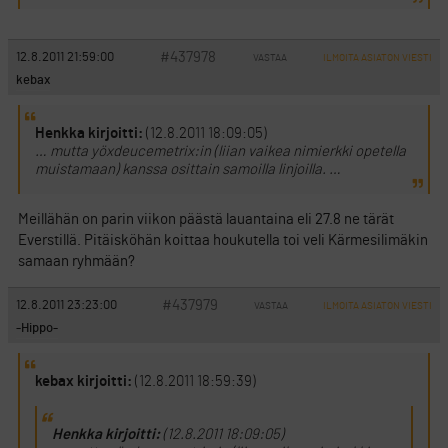
#437978
12.8.2011 21:59:00
VASTAA
ILMOITA ASIATON VIESTI
kebax
Henkka kirjoitti:
(12.8.2011 18:09:05)
… mutta yöxdeucemetrix:in (liian vaikea nimierkki opetella
muistamaan) kanssa osittain samoilla linjoilla. …
Meillähän on parin viikon päästä lauantaina eli 27.8 ne tärät
Everstillä. Pitäisköhän koittaa houkutella toi veli Kärmesilimäkin
samaan ryhmään?
#437979
12.8.2011 23:23:00
VASTAA
ILMOITA ASIATON VIESTI
-Hippo-
kebax kirjoitti:
(12.8.2011 18:59:39)
Henkka kirjoitti:
(12.8.2011 18:09:05)