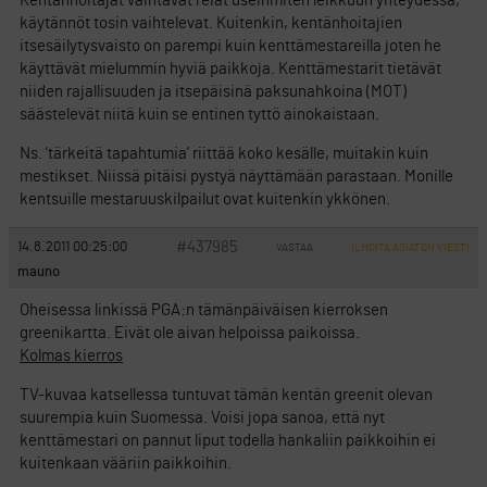
Kentänhoitajat vaihtavat reiät useinmiten leikkuun yhteydessä,
käytännöt tosin vaihtelevat. Kuitenkin, kentänhoitajien
itsesäilytysvaisto on parempi kuin kenttämestareilla joten he
käyttävät mielummin hyviä paikkoja. Kenttämestarit tietävät
niiden rajallisuuden ja itsepäisinä paksunahkoina (MOT)
säästelevät niitä kuin se entinen tyttö ainokaistaan.
Ns. ’tärkeitä tapahtumia’ riittää koko kesälle, muitakin kuin
mestikset. Niissä pitäisi pystyä näyttämään parastaan. Monille
kentsuille mestaruuskilpailut ovat kuitenkin ykkönen.
#437985
14.8.2011 00:25:00
VASTAA
ILMOITA ASIATON VIESTI
mauno
Oheisessa linkissä PGA:n tämänpäiväisen kierroksen
greenikartta. Eivät ole aivan helpoissa paikoissa.
Kolmas kierros
TV-kuvaa katsellessa tuntuvat tämän kentän greenit olevan
suurempia kuin Suomessa. Voisi jopa sanoa, että nyt
kenttämestari on pannut liput todella hankaliin paikkoihin ei
kuitenkaan vääriin paikkoihin.