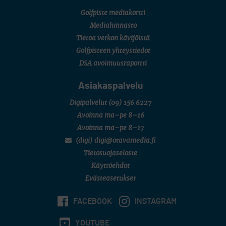
Golfpiste mediakortti
Mediahinnasto
Tietoa verkon kävijöistä
Golfpisteen yhteystiedot
DSA avoimuusraportti
Asiakaspalvelu
Digipalvelut
(09) 156 6227
Avoinna ma–pe 8–16
Avoinna ma–pe 8–17
(digi) digi@otavamedia.fi
Tietosuojaseloste
Käyttöehdot
Evästeasetukset
FACEBOOK
INSTAGRAM
YOUTUBE