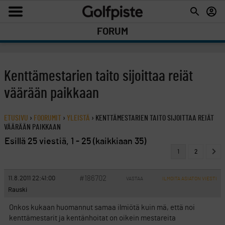
FORUM
Kenttämestarien taito sijoittaa reiät
väärään paikkaan
ETUSIVU
›
FOORUMIT
›
YLEISTÄ
›
KENTTÄMESTARIEN TAITO SIJOITTAA REIÄT
VÄÄRÄÄN PAIKKAAN
Esillä 25 viestiä, 1 - 25 (kaikkiaan 35)
1
2
#186702
11.8.2011 22:41:00
VASTAA
ILMOITA ASIATON VIESTI
Rauski
Onkos kukaan huomannut samaa ilmiötä kuin mä, että noi
kenttämestarit ja kentänhoitat on oikein mestareita