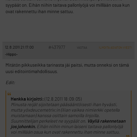
syypäät on. Eihän niihin taitava pallonlyöjä voi milllään osua kun
ovat rakennettu ihan minne sattuu.
#437977
12.8.2011 21:17:00
VASTAA
ILMOITA ASIATON VIESTI
-Hippo-
Mitätön pikkuseikka tarinasta jäi paitsi, mutta onneksi on tämä
uusi editointimahdollisuus.
Edit:
Henkka kirjoitti:
(12.8.2011 18:09:05)
Minusta reijät sijoitetaan pääsääntöisesti ihan hyvästi,
mutta yöxdeucemetrix:in (liian vaikea nimierkki opetella
muistamaan) kanssa osittain samoilla linjoilla.
Suunnittelijan perkeleet ne syypäät on.
Väyliä rakennetaan
jos johonkin.
Eihän niihin minun laiseni taitava pallonlyöjä
voi milllään osua kun ovat rakennettu ihan minne sattuu.