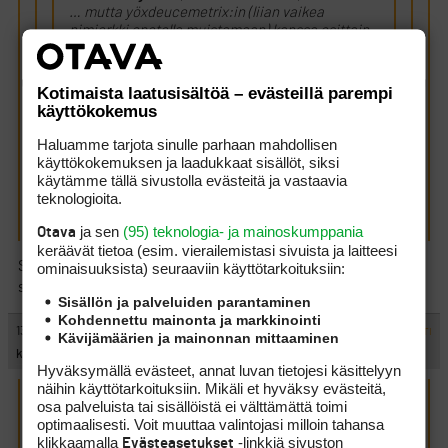
… mutta yöxdeucemetrix:in (liian vaikea
nimierkki opetella muistamaan) kanssa osittain
samoilla linjoilla. …
Kotimaista laatusisältöä – evästeillä parempi
Meillähän on parin viikon päästä lauantaina eli 27.8 ne
käyttökokemus
tärät Everstillä. Pitäisköhän koittaa houkutella toi veli
Kärmesilimäkin samaan ryhmään?
Haluamme tarjota sinulle parhaan mahdollisen
käyttökokemuksen ja laadukkaat sisällöt, siksi
käytämme tällä sivustolla evästeitä ja vastaavia
Meille sopii mainiosti. Sen kerran kun viikon samalle ’leirille’
teknologioita.
viikoksi kerran satuttiin, mielyttävä ysxdösxpentti kernaasti
sopii jatkossakin samaan lähtöön.
ja sen
(95) teknologia- ja mainoskumppania
Otava
keräävät tietoa (esim. vierailemis­tasi sivuista ja laitteesi
Siinä on riski, että paljastaa teille golfin tarkimmin varjellun
ominaisuuk­sista) seuraaviin käyttötarkoituksiin:
salaisuuden. 12 tynnyrinalaa….
Sisällön ja palveluiden parantaminen
Kohdennettu mainonta ja markkinointi
#437981
13.8.2011 05:57:00
VASTAA
ILMOITA ASIATON VIESTI
Kävijämäärien ja mainonnan mittaaminen
kebax
Hyväksymällä evästeet, annat luvan tietojesi käsittelyyn
näihin käyttötarkoituksiin. Mikäli et hyväksy evästeitä,
osa palveluista tai sisällöistä ei välttämättä toimi
Henkka kirjoitti:
(12.8.2011 20:23:17)
optimaalisesti. Voit muuttaa valintojasi milloin tahansa
…. mielyttävä ysxdösxpentti kernaasti sopii jatkossakin
klikkaamalla
-linkkiä sivuston
Evästeasetukset
samaan lähtöön.