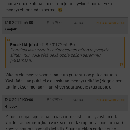
mutta siihen kohtaan tuli sitten jotain tyyliin 6 puttia. Eikä
mennyt yhtään edes hermot
#437975
12.8.2011 18:54:00
VASTAA
ILMOITA ASIATON VIESTI
Keeper
Rauski kirjoitti:
(11.8.2011 22:41:35)
Kertokaa joku syytetty asianosainen miten te pystytte
siihen, niin voisi tätä peliä oppia paljon paremmin
pelaamaan.
Vika ei ole meissä vaan siinä, että puttaat liian pitkiä putteja.
Yksikään liian pitkä ei ole koskaan mennyt reikään (Norjalaisen
tutkimuksen mukaan liian lyhyet saattavat joskus upota).
#437976
12.8.2011 21:09:00
VASTAA
ILMOITA ASIATON VIESTI
-Hippo-
Minusta reijät sijoitetaan pääsääntöisesti ihan hyvästi, mutta
yöxdeucemetrix:in (liian vaikea nimierkki opetella muistamaan)
kanssa osittain samoilla linjoilla. Suunnittelijan perkeleet ne