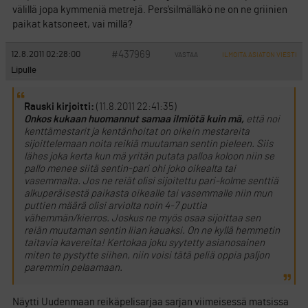
välillä jopa kymmeniä metrejä. Pers’silmälläkö ne on ne griinien
paikat katsoneet, vai millä?
#437969
12.8.2011 02:28:00
VASTAA
ILMOITA ASIATON VIESTI
Lipulle
Rauski kirjoitti:
(11.8.2011 22:41:35)
Onkos kukaan huomannut samaa ilmiötä kuin mä,
että noi
kenttämestarit ja kentänhoitat on oikein mestareita
sijoittelemaan noita reikiä muutaman sentin pieleen. Siis
lähes joka kerta kun mä yritän putata palloa koloon niin se
pallo menee siitä sentin-pari ohi joko oikealta tai
vasemmalta. Jos ne reiät olisi sijoitettu pari-kolme senttiä
alkuperäisestä paikasta oikealle tai vasemmalle niin mun
puttien määrä olisi arviolta noin 4-7 puttia
vähemmän/kierros. Joskus ne myös osaa sijoittaa sen
reiän muutaman sentin liian kauaksi. On ne kyllä hemmetin
taitavia kavereita! Kertokaa joku syytetty asianosainen
miten te pystytte siihen, niin voisi tätä peliä oppia paljon
paremmin pelaamaan.
Näytti Uudenmaan reikäpelisarjaa sarjan viimeisessä matsissa