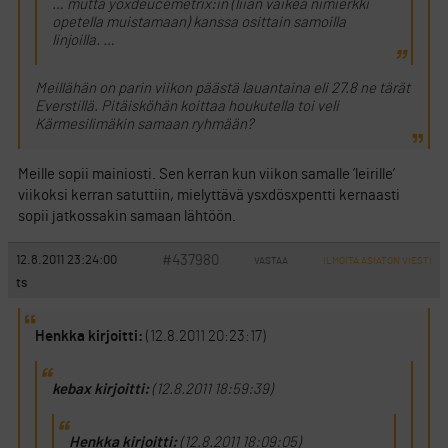
… mutta yöxdeucemetrix:in (liian vaikea nimierkki
opetella muistamaan) kanssa osittain samoilla
linjoilla. …
Meillähän on parin viikon päästä lauantaina eli 27.8 ne tärät
Everstillä. Pitäisköhän koittaa houkutella toi veli
Kärmesilimäkin samaan ryhmään?
Meille sopii mainiosti. Sen kerran kun viikon samalle ’leirille’
viikoksi kerran satuttiin, mielyttävä ysxdösxpentti kernaasti
sopii jatkossakin samaan lähtöön.
#437980
12.8.2011 23:24:00
VASTAA
ILMOITA ASIATON VIESTI
ts
Henkka kirjoitti:
(12.8.2011 20:23:17)
kebax kirjoitti:
(12.8.2011 18:59:39)
Henkka kirjoitti:
(12.8.2011 18:09:05)