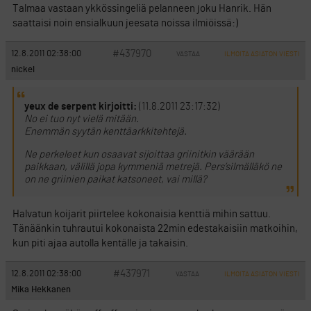
Talmaa vastaan ykkössingeliä pelanneen joku Hanrik. Hän
saattaisi noin ensialkuun jeesata noissa ilmiöissä:)
#437970
12.8.2011 02:38:00
VASTAA
ILMOITA ASIATON VIESTI
nickel
yeux de serpent kirjoitti:
(11.8.2011 23:17:32)
No ei tuo nyt vielä mitään.
Enemmän syytän kenttäarkkitehtejä.
Ne perkeleet kun osaavat sijoittaa griinitkin väärään
paikkaan, välillä jopa kymmeniä metrejä. Pers’silmälläkö ne
on ne griinien paikat katsoneet, vai millä?
Halvatun koijarit piirtelee kokonaisia kenttiä mihin sattuu.
Tänäänkin tuhrautui kokonaista 22min edestakaisiin matkoihin,
kun piti ajaa autolla kentälle ja takaisin.
#437971
12.8.2011 02:38:00
VASTAA
ILMOITA ASIATON VIESTI
Mika Hekkanen