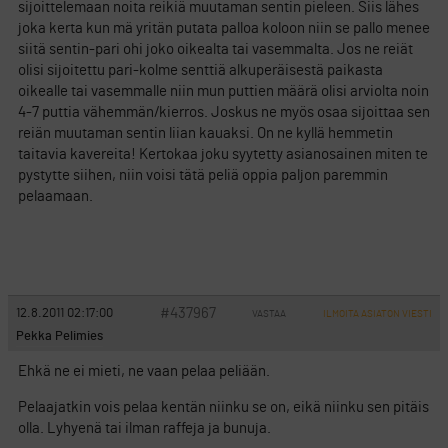
sijoittelemaan noita reikiä muutaman sentin pieleen. Siis lähes
joka kerta kun mä yritän putata palloa koloon niin se pallo menee
siitä sentin-pari ohi joko oikealta tai vasemmalta. Jos ne reiät
olisi sijoitettu pari-kolme senttiä alkuperäisestä paikasta
oikealle tai vasemmalle niin mun puttien määrä olisi arviolta noin
4-7 puttia vähemmän/kierros. Joskus ne myös osaa sijoittaa sen
reiän muutaman sentin liian kauaksi. On ne kyllä hemmetin
taitavia kavereita! Kertokaa joku syytetty asianosainen miten te
pystytte siihen, niin voisi tätä peliä oppia paljon paremmin
pelaamaan.
#437967
12.8.2011 02:17:00
VASTAA
ILMOITA ASIATON VIESTI
Pekka Pelimies
Ehkä ne ei mieti, ne vaan pelaa peliään.
Pelaajatkin vois pelaa kentän niinku se on, eikä niinku sen pitäis
olla. Lyhyenä tai ilman raffeja ja bunuja.