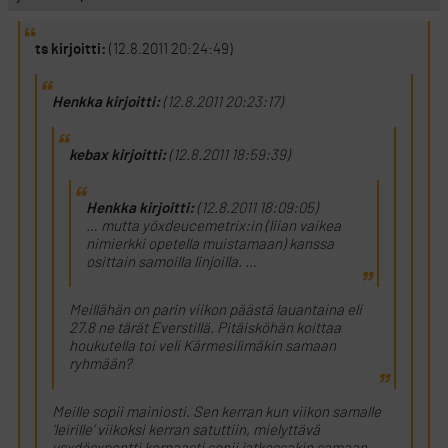
ts kirjoitti:
(12.8.2011 20:24:49)
Henkka kirjoitti:
(12.8.2011 20:23:17)
kebax kirjoitti:
(12.8.2011 18:59:39)
Henkka kirjoitti:
(12.8.2011 18:09:05)
… mutta yöxdeucemetrix:in (liian vaikea
nimierkki opetella muistamaan) kanssa
osittain samoilla linjoilla. …
Meillähän on parin viikon päästä lauantaina eli
27.8 ne tärät Everstillä. Pitäisköhän koittaa
houkutella toi veli Kärmesilimäkin samaan
ryhmään?
Meille sopii mainiosti. Sen kerran kun viikon samalle
’leirille’ viikoksi kerran satuttiin, mielyttävä