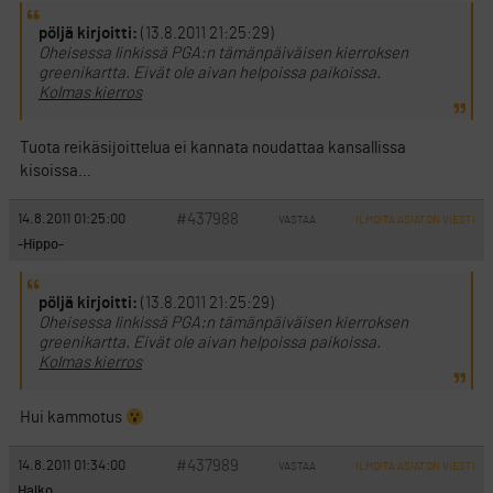
pöljä kirjoitti:
(13.8.2011 21:25:29)
Oheisessa linkissä PGA:n tämänpäiväisen kierroksen
greenikartta. Eivät ole aivan helpoissa paikoissa.
Kolmas kierros
Tuota reikäsijoittelua ei kannata noudattaa kansallissa
kisoissa…
#437988
14.8.2011 01:25:00
VASTAA
ILMOITA ASIATON VIESTI
-Hippo-
pöljä kirjoitti:
(13.8.2011 21:25:29)
Oheisessa linkissä PGA:n tämänpäiväisen kierroksen
greenikartta. Eivät ole aivan helpoissa paikoissa.
Kolmas kierros
Hui kammotus
#437989
14.8.2011 01:34:00
VASTAA
ILMOITA ASIATON VIESTI
Halko