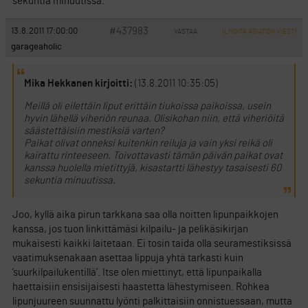
sekuntia minuutissa.
#437983
13.8.2011 17:00:00
VASTAA
ILMOITA ASIATON VIESTI
garageaholic
Mika Hekkanen kirjoitti:
(13.8.2011 10:35:05)
Meillä oli eilettäin liput erittäin tiukoissa paikoissa, usein
hyvin lähellä viheriön reunaa. Olisikohan niin, että viheriöitä
säästettäisiin mestiksiä varten?
Paikat olivat onneksi kuitenkin reiluja ja vain yksi reikä oli
kairattu rinteeseen. Toivottavasti tämän päivän paikat ovat
kanssa huolella mietittyjä, kisastartti lähestyy tasaisesti 60
sekuntia minuutissa.
Joo, kyllä aika pirun tarkkana saa olla noitten lipunpaikkojen
kanssa, jos tuon linkittämäsi kilpailu- ja pelikäsikirjan
mukaisesti kaikki laitetaan. Ei tosin taida olla seuramestiksissä
vaatimuksenakaan asettaa lippuja yhtä tarkasti kuin
’suurkilpailukentillä’. Itse olen miettinyt, että lipunpaikalla
haettaisiin ensisijaisesti haastetta lähestymiseen. Rohkea
lipunjuureen suunnattu lyönti palkittaisiin onnistuessaan, mutta