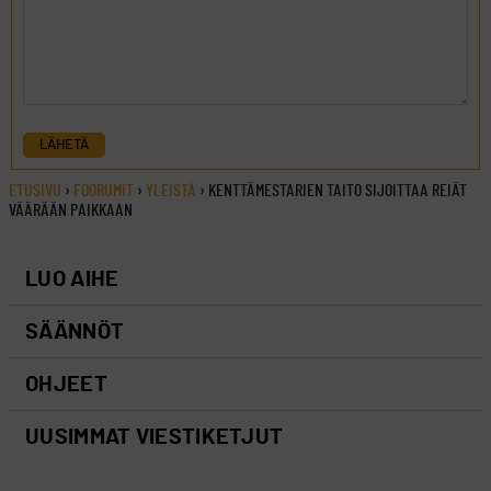
LÄHETÄ
ETUSIVU
›
FOORUMIT
›
YLEISTÄ
›
KENTTÄMESTARIEN TAITO SIJOITTAA REIÄT
VÄÄRÄÄN PAIKKAAN
LUO AIHE
SÄÄNNÖT
OHJEET
UUSIMMAT VIESTIKETJUT