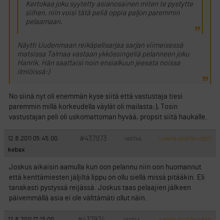
Kertokaa joku syytetty asianosainen miten te pystytte
siihen, niin voisi tätä peliä oppia paljon paremmin
pelaamaan.
Näytti Uudenmaan reikäpelisarjaa sarjan viimeisessä
matsissa Talmaa vastaan ykkössingeliä pelanneen joku
Hanrik. Hän saattaisi noin ensialkuun jeesata noissa
ilmiöissä:)
No siinä nyt oli enemmän kyse siitä että vastustaja tiesi
paremmin millä korkeudella väylät oli mailasta;), Tosin
vastustajan peli oli uskomattoman hyvää, propsit siitä haukalle.
#437973
12.8.2011 05:45:00
VASTAA
ILMOITA ASIATON VIESTI
kebax
Joskus aikaisin aamulla kun oon pelannu niin oon huomannut
että kenttämiesten jäljiltä lippu on ollu siellä missä pitääkin. Eli
tanakasti pystyssä reijässä. Joskus taas pelaajien jälkeen
päivemmällä asia ei ole välttämäti ollut näin.
#437974
12.8.2011 17:13:00
VASTAA