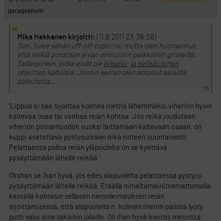
ILMOITA ASIATON VIESTI
garageaholic
Mika Hekkanen kirjoitti:
(11.8.2011 23:38:56)
Sori, tulee vähän off-off-topiccia, mutta olen huomannut,
että reikiä porataan aivan omituisiin paikkoihin griineillä.
Sellaisiinkin, jotka eivät ole
kilpailu- ja pelikäsikirjan
ohjeitten kaltaisia. Jonkin kerran olen antanut asiasta
palautetta…
’Lippua ei saa sijoittaa kolmea metriä lähemmäksi viheriön hyvin
kaltevaa osaa tai vanhaa reiän kohtaa. Jos reikä joudutaan
viheriön pinnamuodon vuoksi laittamaan kaltevaan osaan, on
kuppi asetettava pystysuoraan eikä rinteen suuntaisesti.
Pelattaessa palloa reiän yläpuolelta on se kyettävä
pysäyttämään lähelle reikää.’
Olishan se ihan hyvä, jos edes alapuolelta pelattaessa pystyisi
pysäyttämään lähelle reikää. Eräällä nimeltämainitsemattomalla
kentällä kohtasin sellasen neronleimauksen reiän
sijoittamisessa, että alapuolelta n. kolmen metrin päästä lyöty
putti valui aina takaisin jaloille. Oli ihan hyvä kierros menossa,