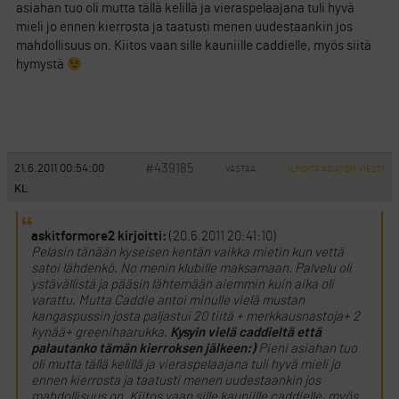
asiahan tuo oli mutta tällä kelillä ja vieraspelaajana tuli hyvä
mieli jo ennen kierrosta ja taatusti menen uudestaankin jos
mahdollisuus on. Kiitos vaan sille kauniille caddielle, myös siitä
hymystä
#439185
21.6.2011 00:54:00
VASTAA
ILMOITA ASIATON VIESTI
KL
askitformore2 kirjoitti:
(20.6.2011 20:41:10)
Pelasin tänään kyseisen kentän vaikka mietin kun vettä
satoi lähdenkö. No menin klubille maksamaan. Palvelu oli
ystävällistä ja pääsin lähtemään aiemmin kuin aika oli
varattu. Mutta Caddie antoi minulle vielä mustan
kangaspussin josta paljastui 20 tiitä + merkkausnastoja+ 2
kynää+ greenihaarukka.
Kysyin vielä caddieltä että
palautanko tämän kierroksen jälkeen:)
Pieni asiahan tuo
oli mutta tällä kelillä ja vieraspelaajana tuli hyvä mieli jo
ennen kierrosta ja taatusti menen uudestaankin jos
mahdollisuus on. Kiitos vaan sille kauniille caddielle, myös