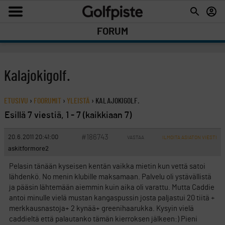
FORUM
Kalajokigolf.
ETUSIVU
›
FOORUMIT
›
YLEISTÄ
›
KALAJOKIGOLF.
Esillä 7 viestiä, 1 - 7 (kaikkiaan 7)
#186743
20.6.2011 20:41:00
VASTAA
ILMOITA ASIATON VIESTI
askitformore2
Pelasin tänään kyseisen kentän vaikka mietin kun vettä satoi
lähdenkö. No menin klubille maksamaan. Palvelu oli ystävällistä
ja pääsin lähtemään aiemmin kuin aika oli varattu. Mutta Caddie
antoi minulle vielä mustan kangaspussin josta paljastui 20 tiitä +
merkkausnastoja+ 2 kynää+ greenihaarukka. Kysyin vielä
caddieltä että palautanko tämän kierroksen jälkeen:) Pieni