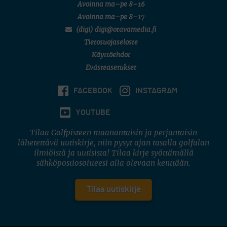
Avoinna ma–pe 8–16
Avoinna ma–pe 8–17
(digi) digi@otavamedia.fi
Tietosuojaseloste
Käyttöehdot
Evästeasetukset
FACEBOOK
INSTAGRAM
YOUTUBE
Tilaa Golfpisteen maanantaisin ja perjantaisin
lähetettävä uutiskirje, niin pysyt ajan tasalla golfalan
ilmiöistä ja uutisista! Tilaa kirje syöttämällä
sähköpostiosoitteesi alla olevaan kenttään.
Tilaa uutiskirje