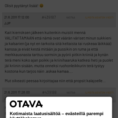
Olisit pyytänyt lisää!
#439187
21.6.2011 17:12:00
VASTAA
ILMOITA ASIATON VIESTI
JJP
Kait kierroksen jälkeen kuitenkin muistit mennä
VALITATTAMAAN että nämä ovat väärän väriset minun sukkieni
ja kalsarien (ja nyt en tarkoita sitä keltaista tai ruskeaa läikkää)
kanssa ja eivät kestä mitään ja pussikin on ruma ja että
merkkausnasta tarttuu sormiin ja pyörii pitkin kriiniä ja kynän
terä meni koko ajan poikki ja kriinihaaruka katkesi heti ja puolet
jäi kriinin sisään, mutta onneksi ruohonleikkurin terä tystyy
kostona kun tarjos näin .askaa kamaa….
Mut oikeasti peesaa kirjoittajaa niin että propsit kalajoelle…
#439188
21.6.2011 17:28:00
VASTAA
ILMOITA ASIATON VIESTI
Jamasa
Kalis on kiva kenttä muutenkin. Tänä vuonna mentävä taas
Kotimaista laatusisältöä – evästeillä parempi
sinne pelaamaan.