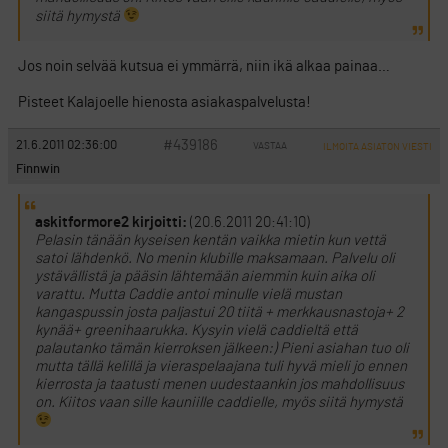
siitä hymystä
Jos noin selvää kutsua ei ymmärrä, niin ikä alkaa painaa…
Pisteet Kalajoelle hienosta asiakaspalvelusta!
#439186
21.6.2011 02:36:00
VASTAA
ILMOITA ASIATON VIESTI
Finnwin
askitformore2 kirjoitti:
(20.6.2011 20:41:10)
Pelasin tänään kyseisen kentän vaikka mietin kun vettä
satoi lähdenkö. No menin klubille maksamaan. Palvelu oli
ystävällistä ja pääsin lähtemään aiemmin kuin aika oli
varattu. Mutta Caddie antoi minulle vielä mustan
kangaspussin josta paljastui 20 tiitä + merkkausnastoja+ 2
kynää+ greenihaarukka. Kysyin vielä caddieltä että
palautanko tämän kierroksen jälkeen:) Pieni asiahan tuo oli
mutta tällä kelillä ja vieraspelaajana tuli hyvä mieli jo ennen
kierrosta ja taatusti menen uudestaankin jos mahdollisuus
on. Kiitos vaan sille kauniille caddielle, myös siitä hymystä