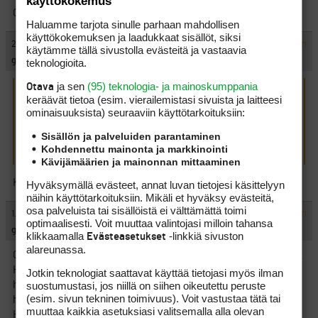
käyttökokemus
Onkohan pusseja enään jäljellä——
Haluamme tarjota sinulle parhaan mahdollisen
käyttökokemuksen ja laadukkaat sisällöt, siksi
#439189
21.6.2011 18:58:00
VASTAA
ILMOITA ASIATON VIESTI
käytämme tällä sivustolla evästeitä ja vastaavia
get in the hole!
teknologioita.
ja sen
(95) teknologia- ja mainoskumppania
Otava
Jamasa kirjoitti:
(21.6.2011 14:28:15)
keräävät tietoa (esim. vierailemis­tasi sivuista ja laitteesi
Kalis on kiva kenttä muutenkin. Tänä vuonna mentävä taas
ominaisuuk­sista) seuraaviin käyttötarkoituksiin:
sinne pelaamaan.
Sisällön ja palveluiden parantaminen
Onkohan pusseja enään jäljellä——
Kohdennettu mainonta ja markkinointi
Kävijämäärien ja mainonnan mittaaminen
Kyllä taitaa juhannuksen jälkeen kalajoella olla pussit tyhjinä…
Hyväksymällä evästeet, annat luvan tietojesi käsittelyyn
näihin käyttötarkoituksiin. Mikäli et hyväksy evästeitä,
osa palveluista tai sisällöistä ei välttämättä toimi
#439190
1.7.2011 01:24:00
VASTAA
ILMOITA ASIATON VIESTI
optimaalisesti. Voit muuttaa valintojasi milloin tahansa
golfturisti2
klikkaamalla
-linkkiä sivuston
Evästeasetukset
alareunassa.
Olemme pelanneet Kalajoella jo toista kesää kesälomien aikana.
Hienot puitteet ja caddien toiminta ovat edesauttanut
Jotkin teknologiat saattavat käyttää tietojasi myös ilman
suostumustasi, jos niillä on siihen oikeutettu peruste
huomattavasti viihtymistä. Asiantuntemus on sitä luokkaa, että
(esim. sivun tekninen toimivuus). Voit vastustaa tätä tai
hankintojakin on tullut tehtyä kyseisestä paikasta paljonkin.
muuttaa kaikkia asetuksiasi valitsemalla alla olevan
Hymyilevä palvelu on taattua.