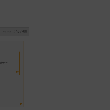
#437768
VASTAA
misen