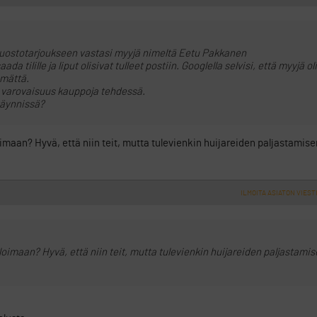
ppuostotarjoukseen vastasi myyjä nimeltä Eetu Pakkanen
 tilille ja liput olisivat tulleet postiin. Googlella selvisi, että myyjä ol
emättä.
e varovaisuus kauppoja tehdessä.
käynnissä?
imaan? Hyvä, että niin teit, mutta tulevienkin huijareiden paljastamisen
ILMOITA ASIATON VIEST
eloimaan? Hyvä, että niin teit, mutta tulevienkin huijareiden paljastami