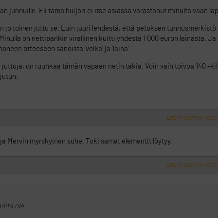
an junnuille. Eli tämä huijari ei itse asiassa varastanut minulta vaan lap
 jo toinen juttu se. Luin juuri lehdestä, että petoksen tunnusmerkistö
nulla on nettipankin virallinen kuitti yhdestä 1 000 euron lainasta. Ja 
neen otteeseen sanoista ’velka’ ja ’laina’.
juttuja, on ruuhkaa tämän vapaan netin takia. Voin vain toivoa 140 -kil
 jutun.
ILMOITA ASIATON VIEST
 ja Mervin myrskyinen suhe. Toki samat elementit löytyy.
ILMOITA ASIATON VIEST
oita ole.