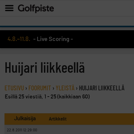
4.8.–11.8.
- Live Scoring -
Huijari liikkeellä
ETUSIVU
›
FOORUMIT
›
YLEISTÄ
›
HUIJARI LIIKKEELLÄ
Esillä 25 viestiä, 1 - 25 (kaikkiaan 60)
Julkaisija
Artikkelit
22.8.2011 12:29:00