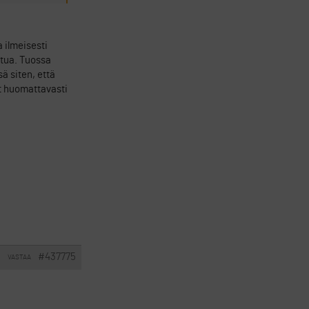
 ilmeisesti
ttua. Tuossa
ä siten, että
at huomattavasti
#437775
VASTAA
I