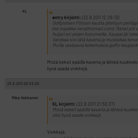
KL
antry kirjoitti:
(22.8.2011 12:29:13)
Golfpisteen Pörssin kautta jätettyyn pelili
(ee.tupakka.nen@hotmail.com). Rahat piti saada
huijari eri alojen foorumeilla. Kaupat jäi tek
Varokaa siis tätä kaveria ja muistakaa terv
Muilla vastaavia kokemuksia golfin kaupan
Mistä keksit epäillä kaveria ja lähteä kuukkelo
hyvä saada vinkkejä.
23.8.2011 00:53:00
Mika Hekkanen
KL kirjoitti:
(22.8.2011 21:50:37)
Mistä keksit epäillä kaveria ja lähteä kuukk
olisi hyvä saada vinkkejä.
Vinkkejä: