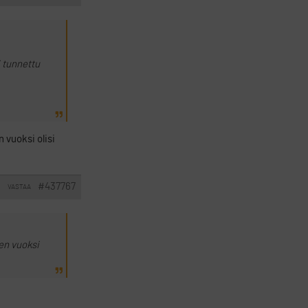
i tunnettu
 vuoksi olisi
#437767
VASTAA
I
sen vuoksi