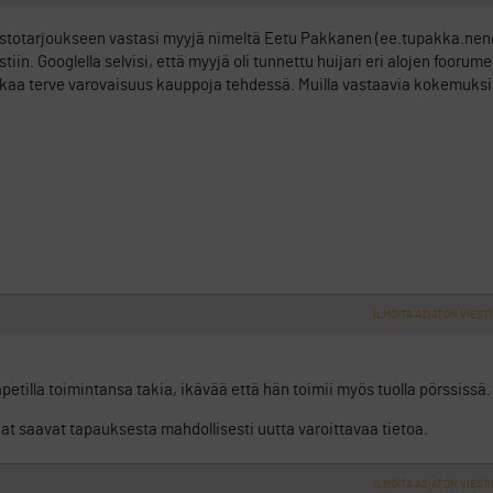
puostotarjoukseen vastasi myyjä nimeltä Eetu Pakkanen (ee.tupakka.ne
postiin. Googlella selvisi, että myyjä oli tunnettu huijari eri alojen foorume
akaa terve varovaisuus kauppoja tehdessä. Muilla vastaavia kokemuksi
ILMOITA ASIATON VIESTI
petilla toimintansa takia, ikävää että hän toimii myös tuolla pörssissä.
kijat saavat tapauksesta mahdollisesti uutta varoittavaa tietoa.
ILMOITA ASIATON VIESTI