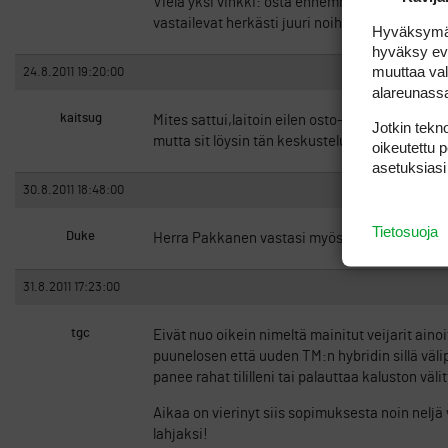
Vielä yksi vinkki: osta ennemmin myynti-ilmo
vastailevat herkästi juuri noihin ostoilmoitu
Hyväksymällä
hyväksy eväs
muuttaa val
24.8.2011 19:20:00
alareunass
kaitsug
Mites sattui,laitoin eilen osto-ilmotuksen ja 
Jotkin tekno
mutta sit löysin tän keskustelun ni jääköön ka
oikeutettu 
asetuksiasi
30.8.2011 18:48:00
Tietosuoja
Duke
Herra Pakkanen vastasi myös jättämääni osto
31.8.2011 17:23:00
tgc
Eivät nuo oikein nimeltä mainitut veijarit ainoit
puunelosen että uuden TM:n hybridin sillä väl
panee rahat tililleni tai palauttaa kaluston väli
Aikaa on vierinyt siis sopimuksesta noin neljä v
lahjaksi!