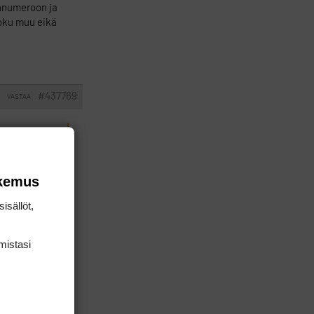
innumeroon ja
joku muu eikä
#437769
VASTAA
helinnumeroon
tai joku muu
okemus
isällöt,
an syytä olla
mis­tasi
n satojen ja
tenyt mukaan.