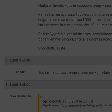
Mailat oli luvattu – jos ei kauppoja synny – seur
Rahaa hän on pystyssä 1 500 euroa, mutta se on
huijattu summaa saavuttaa 1 000 euron rajan. Mi
istui vieressä kun velkaraha lähti. Puhuimme mo
Rosis? Syyttäjä ei ota käsittelyyn isompiakaan 
’golfarillemme’ vinoja lyöntejä ja unohtaa koko
Unohdettu. Piste.
31.8.2011 17:47:00
kebax
Tuo tarina tuntuu olevan sitkeämpi kuin Matin
31.8.2011 18:05:00
Mika Hekkanen
tgc kirjoitti:
(31.8.2011 14:23:01)
Eivät nuo oikein nimeltä mainitut veijarit ain