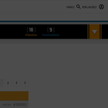
HAKU
KIRJAUDU
[
16
]
[
9
]
Kilpailua
Suomalaista
2
3
#186692
VASTAA
I