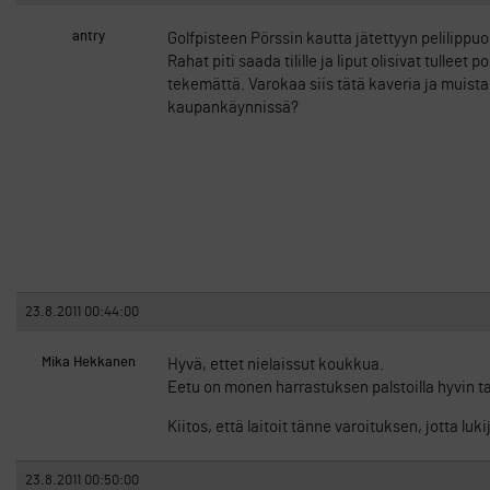
antry
Golfpisteen Pörssin kautta jätettyyn pelilip
Rahat piti saada tilille ja liput olisivat tulleet 
tekemättä. Varokaa siis tätä kaveria ja muist
kaupankäynnissä?
23.8.2011 00:44:00
Mika Hekkanen
Hyvä, ettet nielaissut koukkua.
Eetu on monen harrastuksen palstoilla hyvin ta
Kiitos, että laitoit tänne varoituksen, jotta lu
23.8.2011 00:50:00