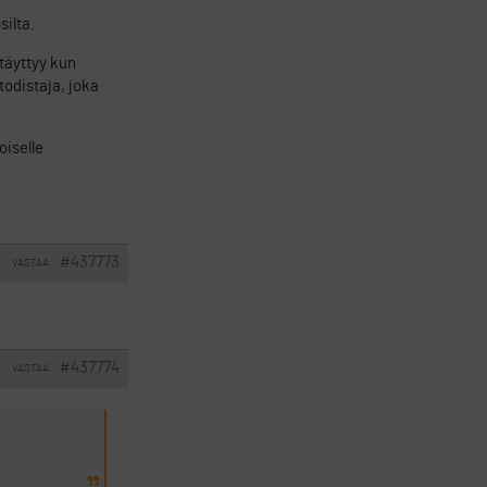
silta.
 täyttyy kun
todistaja, joka
oiselle
#437773
VASTAA
I
#437774
VASTAA
I