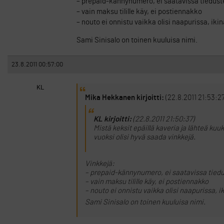
– prepaid-kännynumero, ei saatavissa tiedust
– vain maksu tilille käy, ei postiennakko
– nouto ei onnistu vaikka olisi naapurissa, ikin
Sami Sinisalo on toinen kuuluisa nimi.
23.8.2011 00:57:00
KL
Mika Hekkanen kirjoitti:
(22.8.2011 21:53:27
KL kirjoitti:
(22.8.2011 21:50:37)
Mistä keksit epäillä kaveria ja lähteä kuu
vuoksi olisi hyvä saada vinkkejä.
Vinkkejä:
– prepaid-kännynumero, ei saatavissa tiedu
– vain maksu tilille käy, ei postiennakko
– nouto ei onnistu vaikka olisi naapurissa, i
Sami Sinisalo on toinen kuuluisa nimi.