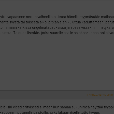
itti vapaaseen nettiin valheellista tietoa hänelle myymästään mailasta
ntä syystä tai toisesta alkoi pitkän ajan kuluttua kaduttamaan, peru
in toimimaan kaikissa ongelmatapauksissa ja epäselvissäkin ihmetyksiss
uolesta. Taloudellisetkin, jotka suurelle osalle asiakaskunnastani oliv
ILMOITA ASIATON VIEST
 vielä iski viesti erityisesti silmään kun samaa sukunimeä näyttää tyyppi
auppaa muutamilla palstoilla. Ei kylläkään itselle tuttu tyyppi.