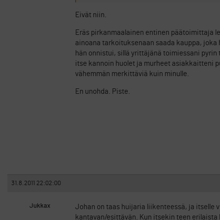
Eivät niin.
Eräs pirkanmaalainen entinen päätoimittaja lev
ainoana tarkoituksenaan saada kauppa, joka hä
hän onnistui, sillä yrittäjänä toimiessani pyr
itse kannoin huolet ja murheet asiakkaitteni p
vähemmän merkittäviä kuin minulle.
En unohda. Piste.
31.8.2011 22:02:00
Jukkax
Johan on taas huijaria liikenteessä, ja itselle
kantavan/esittävän. Kun itsekin teen erilaista k