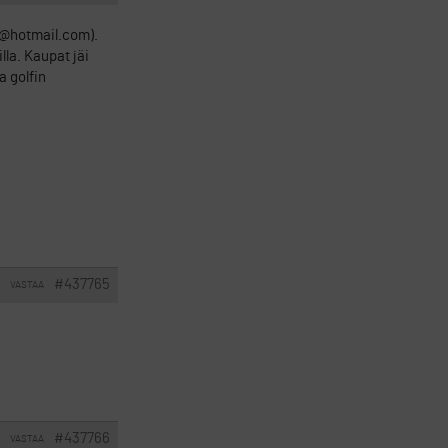
n@hotmail.com).
illa. Kaupat jäi
a golfin
#437765
VASTAA
#437766
VASTAA