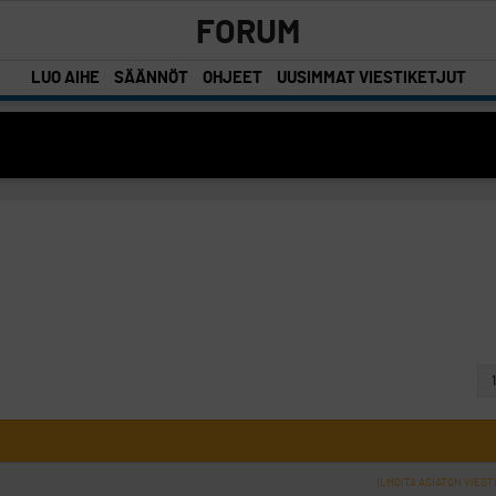
FORUM
LUO AIHE
SÄÄNNÖT
OHJEET
UUSIMMAT VIESTIKETJUT
1
ILMOITA ASIATON VIEST