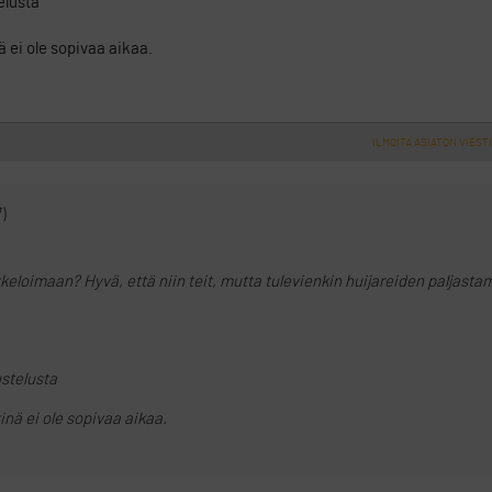
elusta
ä ei ole sopivaa aikaa.
ILMOITA ASIATON VIESTI
)
kkeloimaan? Hyvä, että niin teit, mutta tulevienkin huijareiden paljasta
stelusta
kinä ei ole sopivaa aikaa.