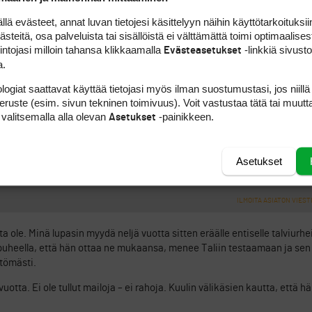
ituksen kautta kuin omalla ostoilmoituksella. Pakkanen & Sinisalo ti
ksiin tämän ketjun avausviestinkin mukaan.
 evästeet, annat luvan tietojesi käsittelyyn näihin käyttötarkoituksiin
teitä, osa palveluista tai sisällöistä ei välttämättä toimi optimaalisest
intojasi milloin tahansa klikkaamalla
-linkkiä sivust
Evästeasetukset
ILMOITA ASIATON VIEST
a.
nyt oli tämä kyseinen Pakkanen tarjoomassa mailaa. Kyselin mailan kunt
logiat saattavat käyttää tietojasi myös ilman suostumustasi, jos niillä
upat tekemättä. Kurussa olis tämä maila ollut.Kiitos varoituksesta.
peruste (esim. sivun tekninen toimivuus). Voit vastustaa tätä tai muutt
 valitsemalla alla olevan
-painikkeen.
Asetukset
ILMOITA ASIATON VIEST
Asetukset
ilmoitukseen. En vaivautunut ottamaan yhteyttä.
ILMOITA ASIATON VIEST
a ole. Minä lupasin myydä neljä vuotta sitten eräälle entiselle talviurhei
ipuheella, että hän ottaa ne mukaansa, menee Taliin testaamaan ja sen
ttömästi.
uotta. Ei ole tullut mailoja – ei rahoja. Kuulin välikäsien kautta, että 