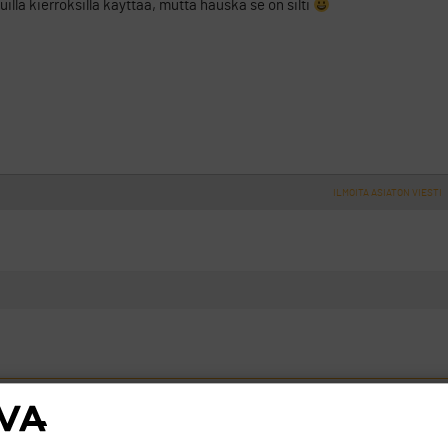
lla kierroksilla käyttää, mutta hauska se on silti
ILMOITA ASIATON VIESTI