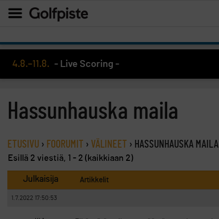
4.8.–11.8.
- Live Scoring -
Hassunhauska maila
ETUSIVU
›
FOORUMIT
›
VÄLINEET
›
HASSUNHAUSKA MAILA
Esillä 2 viestiä, 1 - 2 (kaikkiaan 2)
Julkaisija
Artikkelit
1.7.2022 17:50:53