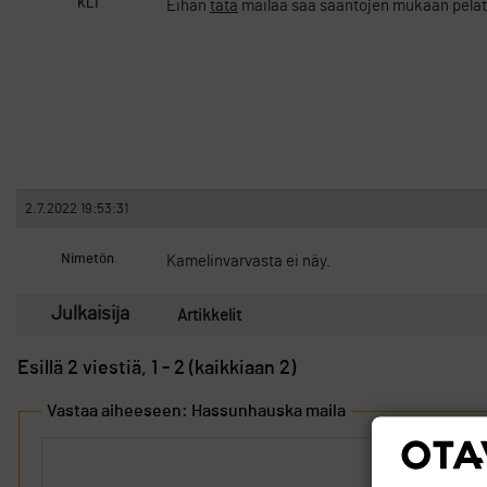
KL1
Eihän
tätä
mailaa saa sääntöjen mukaan pelatui
2.7.2022 19:53:31
Nimetön
Kamelinvarvasta ei näy.
Julkaisija
Artikkelit
Esillä 2 viestiä, 1 - 2 (kaikkiaan 2)
Vastaa aiheeseen: Hassunhauska maila