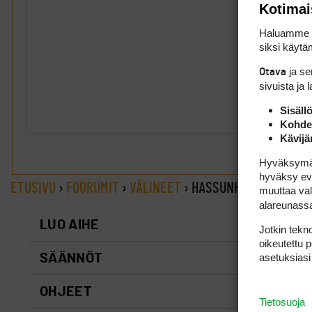
Kotimai
Haluamme ta
siksi käytäm
ja s
Otava
sivuista ja 
Sisäll
Kohden
Kävijä
Hyväksymällä
hyväksy eväs
ETUSIVU
›
FOORUMIT
›
VÄLINEET
›
HASSUNHAUSKA MAILA
muuttaa val
alareunass
LUO AIHE
Jotkin tekno
oikeutettu 
asetuksiasi
SÄÄNNÖT
OHJEET
Tietosuoja