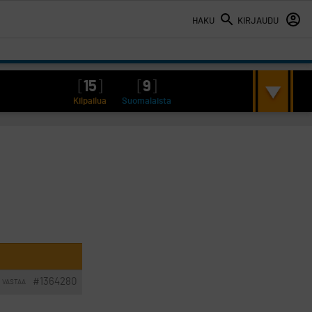
HAKU
KIRJAUDU
[
15
]
[
9
]
Kilpailua
Suomalaista
#1364280
VASTAA