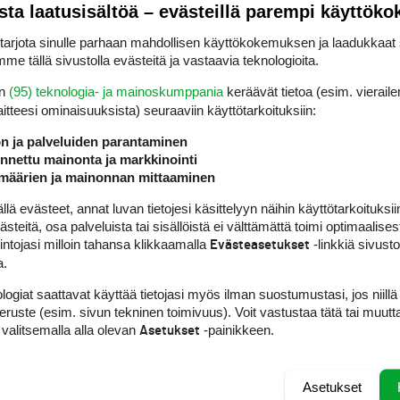
sta laatusisältöä – evästeillä parempi käyttök
rjota sinulle parhaan mahdollisen käyttökokemuksen ja laadukkaat s
me tällä sivustolla evästeitä ja vastaavia teknologioita.
en
(95) teknologia- ja mainoskumppania
keräävät tietoa (esim. vieraile
laitteesi ominaisuuk­sista) seuraaviin käyttötarkoituksiin:
ön ja palveluiden parantaminen
nettu mainonta ja markkinointi
määrien ja mainonnan mittaaminen
 evästeet, annat luvan tietojesi käsittelyyn näihin käyttötarkoituksiin
teitä, osa palveluista tai sisällöistä ei välttämättä toimi optimaalisest
intojasi milloin tahansa klikkaamalla
-linkkiä sivust
Evästeasetukset
a.
logiat saattavat käyttää tietojasi myös ilman suostumustasi, jos niillä
peruste (esim. sivun tekninen toimivuus). Voit vastustaa tätä tai muutt
 valitsemalla alla olevan
-painikkeen.
Asetukset
Asetukset