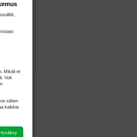
okemus
isällöt,
mis­tasi
LÄHETÄ
. Mikäli et
i. Voit
on
 on siihen
aa kaikkia
Hyväksy