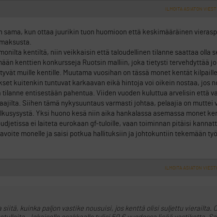
ILMOITA ASIATON VIEST
n sama, kun ottaa juurikin tuon huomioon että keskimääräinen vieraspe
 maksusta.
onilta kentiltä, niin veikkaisin että taloudellinen tilanne saattaa olla 
än kenttien konkursseja Ruotsin malliin, joka tietysti tervehdyttää joi
iirtyvät muille kentille. Muutama vuosihan on tässä monet kentät kilpaill
kset kuitenkin tuntuvat karkaavan eikä hintoja voi oikein nostaa, jos n
 tilanne entisestään pahentua. Viiden vuoden kuluttua arvelisin että 
ajilta. Siihen tämä nykysuuntaus varmasti johtaa, pelaajia on muttei 
alkusysystä. Yksi huono kesä niin aika hankalassa asemassa monet ke
djetissa ei laiteta eurokaan gf-tuloille, vaan toiminnan pitäisi kannatta
 tavoite monelle ja saisi potkua hallituksiin ja johtokuntiin tekemään ty
ILMOITA ASIATON VIEST
iitä, kuinka paljon vastike nousuisi, jos kenttä olisi suljettu vierailta.