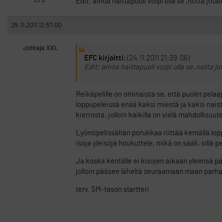
EFC
Edit: ainoa haittapuoli voipi olla se ,notta j
25.11.2011 12:57:00
Johtaja XXL
EFC kirjoitti:
(24.11.2011 21:39:06)
Edit: ainoa haittapuoli voipi olla se ,notta
Reikäpelille on ominaista se, että puolet pela
loppupeleissä enää kaksi miestä ja kaksi nais
kierrosta, jolloin kaikilla on vielä mahdollisuu
Lyöntipelissähän porukkaa riittää kentällä lop
isoja yleisöjä houkuttele, mikä on sääli, sillä 
Ja koska kentälle ei kisojen aikaan yleensä p
jolloin pääsee läheltä seuraamaan maan parhait
terv. SM-tason startteri