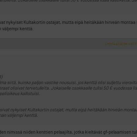
vetulleita. Jokaiselle osakkaalle tulisi 50 € vuodessa lisää vastiketta. 
ivat nykyiset Kultakortin ostajat, mutta eipä heitäkään hirveän montaa
an väljempi kenttä.
ILMOITA ASIATON VIEST
8)
a siitä, kuinka paljon vastike nousuisi, jos kenttä olisi suljettu vierailt
raat olisivat tervetulleita. Jokaiselle osakkaalle tulisi 50 € vuodessa li
lioikeus kallistuisi.
lisivat nykyiset Kultakortin ostajat, mutta eipä heitäkään hirveän mont
eman väljempi kenttä.
 nimissä niiden kenttien pelaajilta, jotka kieltävät gf-pelaamisen tul