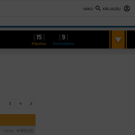
HAKU
KIRJAUDU
[
15
]
[
9
]
Kilpailua
Suomalaista
2
3
4
#186628
VASTAA
I