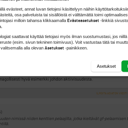
8)
a siitä, kuinka paljon vastike nousuisi, jos kenttä olisi suljettu vierailt
 evästeet, annat luvan tietojesi käsittelyyn näihin käyttötarkoituksiin
raat olisivat tervetulleita. Jokaiselle osakkaalle tulisi 50 € vuodessa li
teitä, osa palveluista tai sisällöistä ei välttämättä toimi optimaalisest
lioikeus kallistuisi.
intojasi milloin tahansa klikkaamalla
-linkkiä sivust
Evästeasetukset
a.
lisivat nykyiset Kultakortin ostajat, mutta eipä heitäkään hirveän mont
logiat saattavat käyttää tietojasi myös ilman suostumustasi, jos niillä
eman väljempi kenttä.
peruste (esim. sivun tekninen toimivuus). Voit vastustaa tätä tai muutt
 valitsemalla alla olevan
-painikkeen.
Asetukset
masti varannut reikäpelin SM- kisat 2012 järjestettäväkseen.
na.
Asetukset
iikonlopun jälkeen (jollen ihan väärin muista).
imagollisesti hyvä esimerkki johdon aktiivisuudesta.
ILMOITA ASIATON VIESTI
5)
den nimissä niiden kenttien pelaajilta, jotka kieltävät gf-pelaamisen t
tillä.