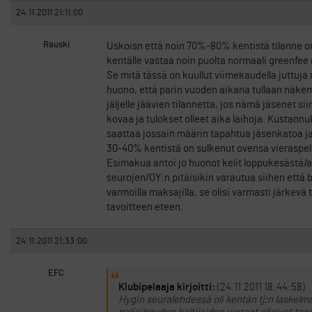
24.11.2011 21:11:00
Rauski
Uskoisn että noin 70%-80% kentistä tilanne o
kentälle vastaa noin puolta normaali greenfee
Se mitä tässä on kuullut viimekaudella juttuja m
huono, että parin vuoden aikana tullaan näkemä
jäljelle jäävien tilannetta, jos nämä jäsenet s
kovaa ja tulokset olleet aika laihoja. Kustannu
saattaa jossain määrin tapahtua jäsenkatoa ja
30-40% kentistä on sulkenut ovensa vieraspela
Esimakua antoi jo huonot kelit loppukesästä/
seurojen/OY:n pitäisikin varautua siihen että bu
varmoilla maksajilla, se olisi varmasti järkevä
tavoitteen eteen.
24.11.2011 21:33:00
EFC
Klubipelaaja kirjoitti:
(24.11.2011 18:44:58)
Hygin seuralehdessä oli kentän tj:n laskelma s