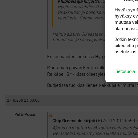
Klubipelaaja kirjoitti:
(24.11.2011 18:44:5
Hygin seuralehdessä oli kentän tj:n laskelm
Hyväksymällä
Osakkaiden ja pelioikeuden haltijoiden vie
hyväksy eväs
vastiketta. Saman verran varmaan myös pe
muuttaa val
alareunass
Mainio ajatus! Oikeastaan ainoat kärsijät o
Jotkin tekno
tainnut olla ja plussapuolella olisi sitten hi
oikeutettu 
asetuksiasi
Ensimmäisten joukossa Hyg on ennakkoluulotto
Muutaman päivän kenttä tällöin lienee varattu
Tietosuoja
Reikäpeli SM- kisat olleet yleensä ’mestikka’ v
Budjetissa tuo kisa lienee ’kakkupala’, mutta 
24.11.2011 23:08:00
Putti-Possu
Chip Greenside kirjoitti:
(24.11.2011 19:55:0
Ajatus on muuten hyvä, mutta vastavuoroisuu
vieraspelaaminen myöskin kieltää muilla ken