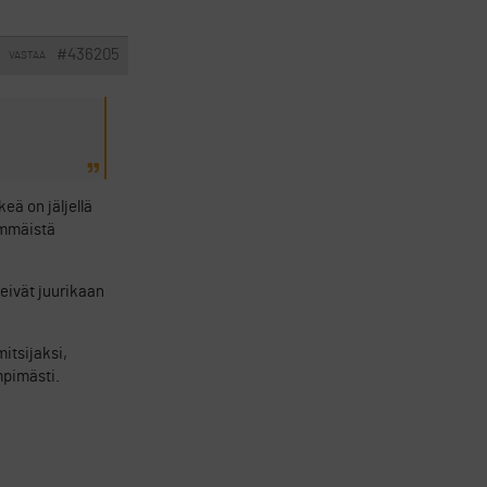
#436205
VASTAA
eä on jäljellä
immäistä
 eivät juurikaan
itsijaksi,
mpimästi.