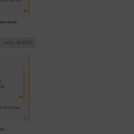
Saman verran
 seurassa
#436199
VASTAA
I
a.
sää
aa seurassa
isi