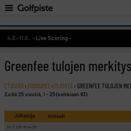
4.8.–11.8.
- Live Scoring -
Greenfee tulojen merkity
ETUSIVU
›
FOORUMIT
›
YLEISTÄ
›
GREENFEE TULOJEN ME
Esillä 25 viestiä, 1 - 25 (kaikkiaan 83)
Julkaisija
Artikkelit
24.11.2011 18:44:00