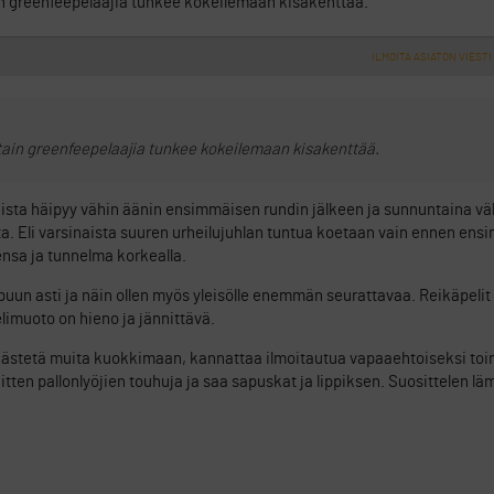
otain greenfeepelaajia tunkee kokeilemaan kisakenttää.
ILMOITA ASIATON VIESTI
 jotain greenfeepelaajia tunkee kokeilemaan kisakenttää.
ajista häipyy vähin äänin ensimmäisen rundin jälkeen ja sunnuntaina väk
ta. Eli varsinaista suuren urheilujuhlan tuntua koetaan vain ennen ens
tensa ja tunnelma korkealla.
puun asti ja näin ollen myös yleisölle enemmän seurattavaa. Reikäpelit
pelimuoto on hieno ja jännittävä.
äästetä muita kuokkimaan, kannattaa ilmoitautua vapaaehtoiseksi toim
ten pallonlyöjien touhuja ja saa sapuskat ja lippiksen. Suosittelen lä