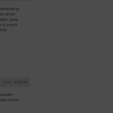
Osakkaiden ja
man verran
saari, jossa
o tj:n arvio
iilin
#436196
VASTAA
I
naisuuden
kapa itsekin