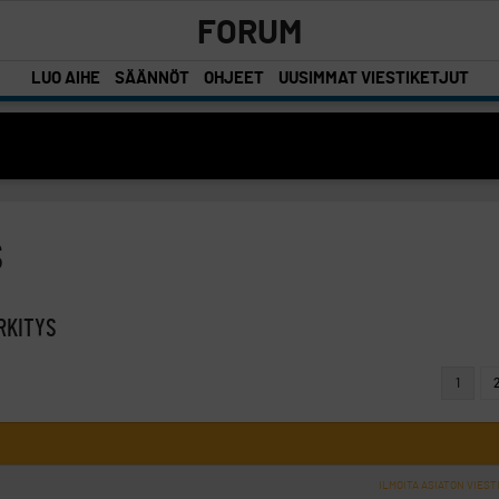
FORUM
LUO AIHE
SÄÄNNÖT
OHJEET
UUSIMMAT VIESTIKETJUT
s
RKITYS
1
ILMOITA ASIATON VIEST