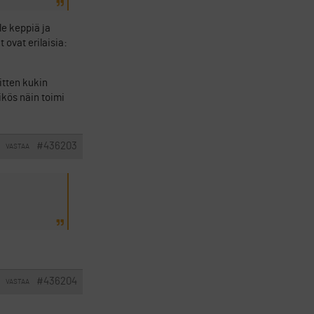
e keppiä ja
 ovat erilaisia:
sitten kukin
ikös näin toimi
#436203
VASTAA
#436204
VASTAA