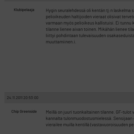
Klubipelaaja
Hygin seuralehdessä oli kentän tj:n laskelma sii
pelioikeuden haltijoiden vieraat olisivat terve
varmaan myös pelioikeus kallistuisi. Ei tunnu ko
tilanne lienee aivan toinen. Mikähän lienee til
liittyi pohdintaan tulevaisuuden osakaseduista
muuttamiinen.i.
24.11.2011 20:53:00
Chip Greenside
Meillä on juuri tuonkaltainen tilanne. GF-tulot
kannalta tulonmuodostusmielessä. Sensijaan on
vierailee muilla kentillä (vastavuoroisuuden pe