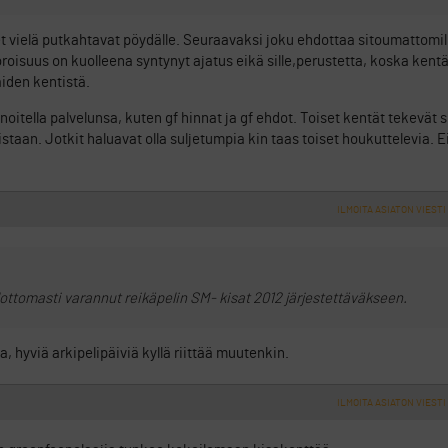
 vielä putkahtavat pöydälle. Seuraavaksi joku ehdottaa sitoumattomill
isuus on kuolleena syntynyt ajatus eikä sille,perustetta, koska kentät
iden kentistä.
noitella palvelunsa, kuten gf hinnat ja gf ehdot. Toiset kentät tekevät 
taan. Jotkit haluavat olla suljetumpia kin taas toiset houkuttelevia. E
ILMOITA ASIATON VIESTI
tomasti varannut reikäpelin SM- kisat 2012 järjestettäväkseen.
 hyviä arkipelipäiviä kyllä riittää muutenkin.
ILMOITA ASIATON VIESTI