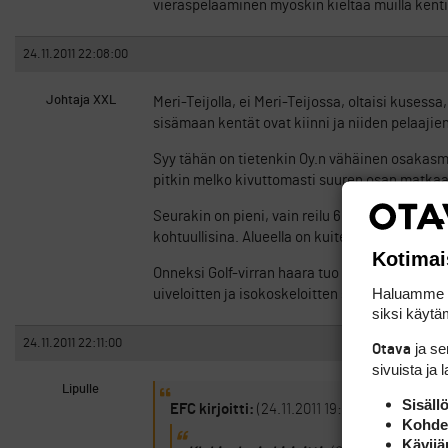
vieraspelaaminen myöskin kieltää muilla kentil
24.11.2011 22:08:00
Johtaja XXL
Meri-Teijolla, ei Meri-Teijossa, oltaisi kusessa, 
sisämaan kentät ovat kiinni ja niiden pelaaji
Syy tähän on tietenkin Oy.n vähäinen osakasmä
pitkin melko kivuttomasti suuren osan matkaa
Seurakin on pieni, vain reilu 600 jäsentä. Eipä 
kohtuullisina. Alueella on kuitenkin kilpailua.
Kotimai
Onneksi Golf-virran haara tuo leutoa ilmaa aik
Haluamme ta
uiveloitten ja isokoskeloitten saapumisen kan
siksi käytäm
24.11.2011 22:11:00
ja s
Otava
sivuista ja 
Lipulle
Sisäll
EFC kirjoitti:
(24.11.2011 19:33:12)
Kohden
Kävijä