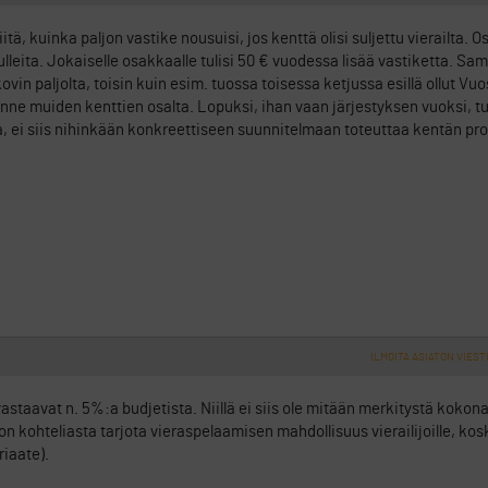
tä, kuinka paljon vastike nousuisi, jos kenttä olisi suljettu vierailta. 
tulleita. Jokaiselle osakkaalle tulisi 50 € vuodessa lisää vastiketta. Sa
vin paljolta, toisin kuin esim. tuossa toisessa ketjussa esillä ollut Vuo
anne muiden kenttien osalta. Lopuksi, ihan vaan järjestyksen vuoksi, tu
, ei siis nihinkään konkreettiseen suunnitelmaan toteuttaa kentän prof
ILMOITA ASIATON VIEST
 vastaavat n. 5%:a budjetista. Niillä ei siis ole mitään merkitystä koko
 kohteliasta tarjota vieraspelaamisen mahdollisuus vierailijoille, kos
riaate).