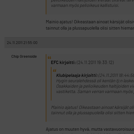
pelioikeuden haltijoiden vieraat olisivat ter
varmaan myös pelioikeus kallistuisi.
Mainio ajatus! Oikeastaan ainoat kärsijät olis
tainnut olla ja plussapuolella olisi sitten hiem
24.11.2011 21:55:00
Chip Greenside
EFC kirjoitti:
(24.11.2011 19:33:12)
Klubipelaaja kirjoitti:
(24.11.2011 18:44:5
Hygin seuralehdessä oli kentän tj:n laskelm
Osakkaiden ja pelioikeuden haltijoiden vie
vastiketta. Saman verran varmaan myös pe
Mainio ajatus! Oikeastaan ainoat kärsijät o
tainnut olla ja plussapuolella olisi sitten hi
Ajatus on muuten hyvä, mutta vastavuoroisuuden