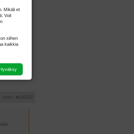
a.
. Mikäli et
sää
i. Voit
on
aa seurassa
 on siihen
aa kaikkia
Hyväksy
#436202
VASTAA
ulisi