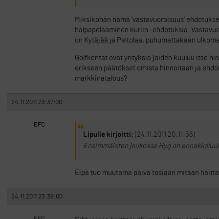
Miksiköhän nämä ’vastavuoroisuus’ ehdotukset
halpapelaaminen kuriin -ehdotuksia. Vastavuoro
on Kytäjää ja Peltolaa, puhumattakaan ulkoma
Golfkentät ovat yrityksiä joiden kuuluu itse hin
erikseen päätökset omista hinnoitaan ja ehdois
markkinatalous?
24.11.2011 23:37:00
EFC
Lipulle kirjoitti:
(24.11.2011 20:11:56)
Ensimmäisten joukossa Hyg on ennakkoluulot
Eipä tuo muutama päivä tosiaan mitään haittaa,
24.11.2011 23:39:00