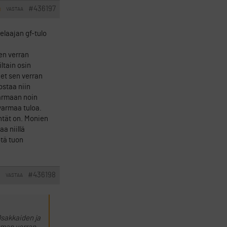
#436197
VASTAA
I
laajan gf-tulo
sen verran
ltain osin
eet sen verran
ostaa niin
varmaan noin
varmaa tuloa.
ntät on. Monien
a niillä
ötä tuon
#436198
VASTAA
I
 Osakkaiden ja