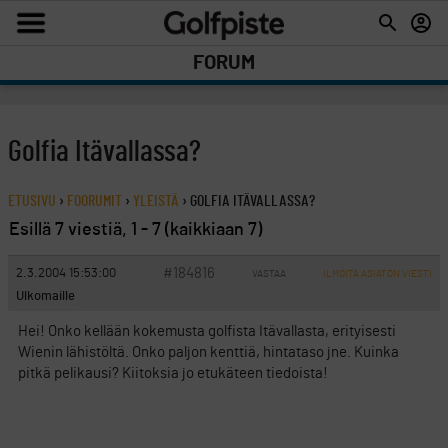
FORUM
Golfia Itävallassa?
ETUSIVU
›
FOORUMIT
›
YLEISTÄ
›
GOLFIA ITÄVALLASSA?
Esillä 7 viestiä, 1 - 7 (kaikkiaan 7)
#184816
2.3.2004 15:53:00
VASTAA
ILMOITA ASIATON VIESTI
Ulkomaille
Hei! Onko kellään kokemusta golfista Itävallasta, erityisesti
Wienin lähistöltä. Onko paljon kenttiä, hintataso jne. Kuinka
pitkä pelikausi? Kiitoksia jo etukäteen tiedoista!