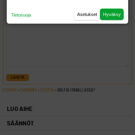
Asetukset
Hyväksy
Tietosuoja
LÄHETÄ
ETUSIVU
›
FOORUMIT
›
YLEISTÄ
›
GOLFIA ITÄVALLASSA?
LUO AIHE
SÄÄNNÖT