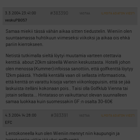
#383390
3.3.2004 23:41:00
VASTAA
ILMOITA ASIATON VIESTI
veskuPBG57
Samaa miekii tässä vähän aikaa sitten tiedustelin. Wieniin olen
suuntaamassa huhtikuun viimeseksi viikoksi ja aikaa ois ehkä
pariin kierrokseen.
Netistä tutkimalla sieltä löytyi muutamia varteen otettavia
kenttiä. about 20km säteellä Wienin keskustasta. Hotelli johon
olen menossa (Kummer) infoissa sanottiin, että golfkenttä löytyy
12km päästä. Yhdellä kentällä vaan oli sellasta informaatiota,
että kenttä on varattu kisoja varten viikonloppuisin, että se jää
laskuista itelläni kokonaan pois.. Taisi olla Golfklub Vienna tai
jotain sellasta… Hintataso on vaikuttanut olevan suunnalleen
samaa luokkaa kuin suomessakin GF:n osalta 30-60€
#383391
4.3.2004 14:28:00
VASTAA
ILMOITA ASIATON VIESTI
EFC
Lentokoneella kun olen Wieniin mennyt niin kaupungin ja