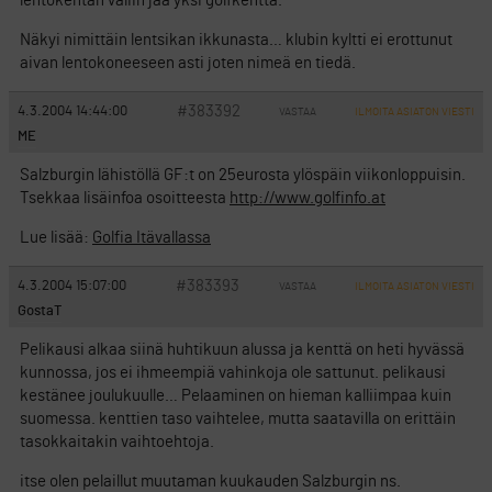
lentokentän väliin jää yksi golfkenttä.
Näkyi nimittäin lentsikan ikkunasta… klubin kyltti ei erottunut
aivan lentokoneeseen asti joten nimeä en tiedä.
#383392
4.3.2004 14:44:00
VASTAA
ILMOITA ASIATON VIESTI
ME
Salzburgin lähistöllä GF:t on 25eurosta ylöspäin viikonloppuisin.
Tsekkaa lisäinfoa osoitteesta
http://www.golfinfo.at
Lue lisää:
Golfia Itävallassa
#383393
4.3.2004 15:07:00
VASTAA
ILMOITA ASIATON VIESTI
GostaT
Pelikausi alkaa siinä huhtikuun alussa ja kenttä on heti hyvässä
kunnossa, jos ei ihmeempiä vahinkoja ole sattunut. pelikausi
kestänee joulukuulle… Pelaaminen on hieman kalliimpaa kuin
suomessa. kenttien taso vaihtelee, mutta saatavilla on erittäin
tasokkaitakin vaihtoehtoja.
itse olen pelaillut muutaman kuukauden Salzburgin ns.