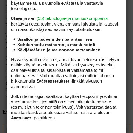
käytämme tällä sivustolla evästeitä ja vastaavia
Salzburgin ja Innsbruckin lähistöltä, esim Seefeldin kenttä
teknologioita.
lähellä Innsbruckia on maisemiltaan tyrmäävä! Kenttä on yli
ja sen
(95) teknologia- ja mainoskumppania
kilometrin korkeudella merenpinnasta vuorten ympäröimällä
Otava
keräävät tietoa (esim. vierailemis­tasi sivuista ja laitteesi
tasangolla ja pelikokemuksena varmasti mieliinpainuva.
ominaisuuk­sista) seuraaviin käyttötarkoituksiin:
Wienin alueella ehdoton käyntikohde on Fontana, joka sijaitsee
Sisällön ja palveluiden parantaminen
Wienin eteläpuolella 30-40 km ja lienee Itävallan hienoin kenttä,
Kohdennettu mainonta ja markkinointi
ainakin kallein!
Kävijämäärien ja mainonnan mittaaminen
Greenfeet ovat 18 -reikäisillä kentillä 40 eurosta ylöspäin,
Hyväksymällä evästeet, annat luvan tietojesi käsittelyyn
näihin käyttötarkoituksiin. Mikäli et hyväksy evästeitä,
kalleimmat ovat 70-80 euroa. Hanssonin mainitsemalla 25
osa palveluista tai sisällöistä ei välttämättä toimi
eurolla en tiedä pelattavan yhtään täysipitkää kenttää
optimaalisesti. Voit muuttaa valintojasi milloin tahansa
täälläpäin. Ainakin Salzburgin alueella voi ostaa Golfpassin, jolla
klikkaamalla
-linkkiä sivuston
Evästeasetukset
saa noin 20 prosentin alennuksen greenfeestä. Käytännössä
alareunassa.
ostat useamman greenfeen kerralla ja voit käyttää ne
useammalla kentällä.
Jotkin teknologiat saattavat käyttää tietojasi myös ilman
suostumustasi, jos niillä on siihen oikeutettu peruste
(esim. sivun tekninen toimivuus). Voit vastustaa tätä tai
Esillä 7 viestiä, 1 - 7 (kaikkiaan 7)
muuttaa kaikkia asetuksiasi valitsemalla alla olevan
-painikkeen.
Asetukset
Vastaa aiheeseen: Golfia Itävallassa?