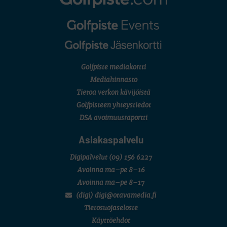
Golfpiste mediakortti
Mediahinnasto
Tietoa verkon kävijöistä
Golfpisteen yhteystiedot
DSA avoimuusraportti
Asiakaspalvelu
Digipalvelut
(09) 156 6227
Avoinna ma–pe 8–16
Avoinna ma–pe 8–17
(digi) digi@otavamedia.fi
Tietosuojaseloste
Käyttöehdot