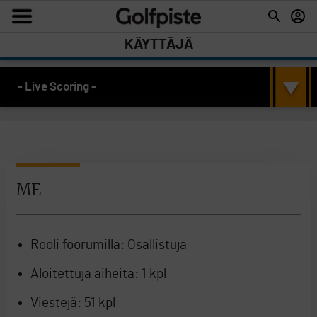
KÄYTTÄJÄ
- Live Scoring -
ME
Rooli foorumilla:
Osallistuja
Aloitettuja aiheita:
1 kpl
Viestejä:
51 kpl