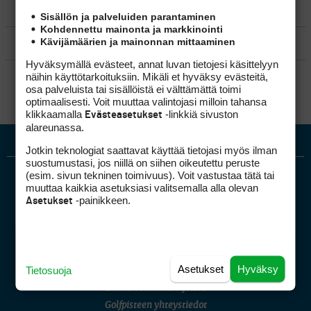
MATKAILU
Sisällön ja palveluiden parantaminen
Kohdennettu mainonta ja markkinointi
Kävijämäärien ja mainonnan mittaaminen
KILPAGOLF & HARJOITTELU
Hyväksymällä evästeet, annat luvan tietojesi käsittelyyn
SÄÄNNÖT
näihin käyttötarkoituksiin. Mikäli et hyväksy evästeitä,
osa palveluista tai sisällöistä ei välttämättä toimi
optimaalisesti. Voit muuttaa valintojasi milloin tahansa
klikkaamalla
-linkkiä sivuston
Evästeasetukset
alareunassa.
Jotkin teknologiat saattavat käyttää tietojasi myös ilman
suostumustasi, jos niillä on siihen oikeutettu peruste
(esim. sivun tekninen toimivuus). Voit vastustaa tätä tai
muuttaa kaikkia asetuksiasi valitsemalla alla olevan
-painikkeen.
Asetukset
Golfpiste mediakortti
Asetukset
Hyväksy
Tietosuoja
Mediahinnasto
Tietoa verkon kävijöistä
Golfpisteen yhteystiedot