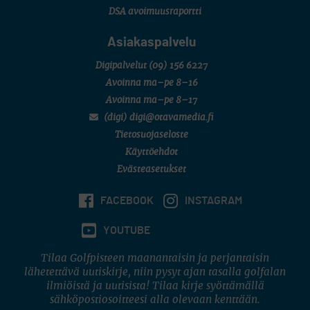
DSA avoimuusraportti
Asiakaspalvelu
Digipalvelut
(09) 156 6227
Avoinna ma–pe 8–16
Avoinna ma–pe 8–17
(digi) digi@otavamedia.fi
Tietosuojaseloste
Käyttöehdot
Evästeasetukset
FACEBOOK
INSTAGRAM
YOUTUBE
Tilaa Golfpisteen maanantaisin ja perjantaisin
lähetettävä uutiskirje, niin pysyt ajan tasalla golfalan
ilmiöistä ja uutisista! Tilaa kirje syöttämällä
sähköpostiosoitteesi alla olevaan kenttään.