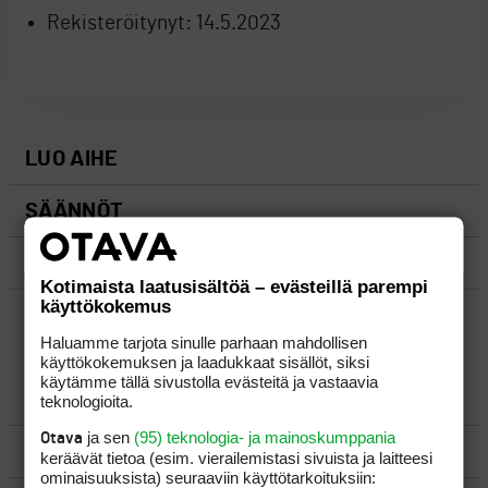
Rekisteröitynyt:
14.5.2023
LUO AIHE
SÄÄNNÖT
OHJEET
Kotimaista laatusisältöä – evästeillä parempi
käyttökokemus
UUSIMMAT VIESTIKETJUT
Haluamme tarjota sinulle parhaan mahdollisen
käyttökokemuksen ja laadukkaat sisällöt, siksi
käytämme tällä sivustolla evästeitä ja vastaavia
YLEISTÄ
teknologioita.
ja sen
(95) teknologia- ja mainoskumppania
Otava
VÄLINEET
keräävät tietoa (esim. vierailemis­tasi sivuista ja laitteesi
ominaisuuk­sista) seuraaviin käyttötarkoituksiin: