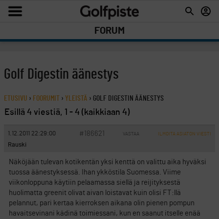
FORUM
Golf Digestin äänestys
ETUSIVU
›
FOORUMIT
›
YLEISTÄ
›
GOLF DIGESTIN ÄÄNESTYS
Esillä 4 viestiä, 1 - 4 (kaikkiaan 4)
#186621
1.12.2011 22:29:00
VASTAA
ILMOITA ASIATON VIESTI
Rauski
Näköjään tulevan kotikentän yksi kenttä on valittu aika hyväksi
tuossa äänestyksessä. Ihan ykköstila Suomessa. Viime
viikonloppuna käytiin pelaamassa siellä ja reijityksestä
huolimatta greenit olivat aivan loistavat kuin olisi FT:llä
pelannut, pari kertaa kierroksen aikana olin pienen pompun
havaitsevinani kädinä toimiessani, kun en saanut itselle enää