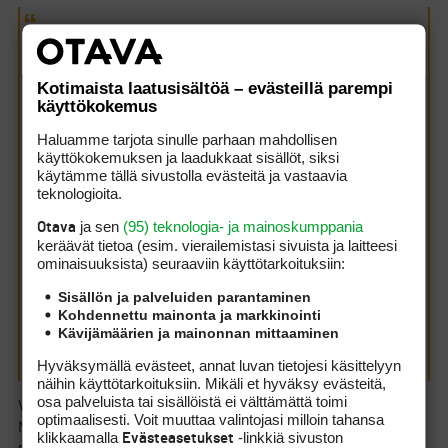
Rauski kirjoitti:
(1.12.2011 22:29:54)
Näköjään tulevan kotikentän yksi kenttä on valittu aika
hyväksi tuossa äänestyksessä. Ihan ykköstila Suomessa.
Kotimaista laatusisältöä – evästeillä parempi
Viime viikonloppuna käytiin pelaamassa siellä ja
käyttökokemus
reijityksestä huolimatta greenit olivat aivan loistavat kuin
olisi FT:llä pelannut, pari kertaa kierroksen aikana olin
Haluamme tarjota sinulle parhaan mahdollisen
pienen pompun havaitsevinani kädinä toimiessani, kun en
käyttökokemuksen ja laadukkaat sisällöt, siksi
saanut itselle enää peliaikaa vieraspelaajana.
käytämme tällä sivustolla evästeitä ja vastaavia
Suomen paras
.
teknologioita.
Herääkin kysymys, miksi se on niin hyvä? Varmaan yksi
ja sen
(95) teknologia- ja mainoskumppania
Otava
suurin tekijä on ammattitaito ja ylpeys siitä tekemisestä.
keräävät tietoa (esim. vierailemis­tasi sivuista ja laitteesi
Toinen voi olla oikein tehdyt ratkaisut greenien rakenteessa
ominaisuuk­sista) seuraaviin käyttötarkoituksiin:
ja oikeat ruoholajikkeiden valinnat ja hoitotoimenpiteet.
Tuleeko mitään muuta mieleen kellään? Onhan noita hyviä
Sisällön ja palveluiden parantaminen
greenejä muuallakin nähty, mutta kyllä nuo Porkkalan olivat
Kohdennettu mainonta ja markkinointi
sekä FT:llä että HK:lla aivan ylivoimaiset, nopeuden,
Kävijämäärien ja mainonnan mittaaminen
tasaisuuden ja pallon käyttäytymisen kannalta.
Toivottavasti ovat myös ensi vuonna.
Hyväksymällä evästeet, annat luvan tietojesi käsittelyyn
näihin käyttötarkoituksiin. Mikäli et hyväksy evästeitä,
osa palveluista tai sisällöistä ei välttämättä toimi
Vanhan väittämän mukaan mitään hyväähän ei saa halvalla..
optimaalisesti. Voit muuttaa valintojasi milloin tahansa
Niinpä Peuramaan vastikekin jouduttiin täksi vuoseksi
klikkaamalla
-linkkiä sivuston
Evästeasetukset