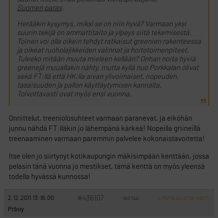
Suomen paras
.
Herääkin kysymys, miksi se on niin hyvä? Varmaan yksi
suurin tekijä on ammattitaito ja ylpeys siitä tekemisestä.
Toinen voi olla oikein tehdyt ratkaisut greenien rakenteessa
ja oikeat ruoholajikkeiden valinnat ja hoitotoimenpiteet.
Tuleeko mitään muuta mieleen kellään? Onhan noita hyviä
greenejä muuallakin nähty, mutta kyllä nuo Porkkalan olivat
sekä FT:llä että HK:lla aivan ylivoimaiset, nopeuden,
tasaisuuden ja pallon käyttäytymisen kannalta.
Toivottavasti ovat myös ensi vuonna.
Onnittelut, treeniolosuhteet varmaan paranevat, ja eiköhän
junnu nähdä FT:lläkin jo lähempänä kärkeä! Nopeilla griineillä
treenaaminen varmaan paremmin palvelee kokonaistavoitetta!
Itse olen jo siirtynyt kotikaupungin mäkisimpään kenttään, jossa
pelasin tänä vuonna jo mestikset, tämä kenttä on myös yleensä
todella hyvässä kunnossa!
#436107
2.12.2011 13:16:00
VASTAA
ILMOITA ASIATON VIESTI
Prboy