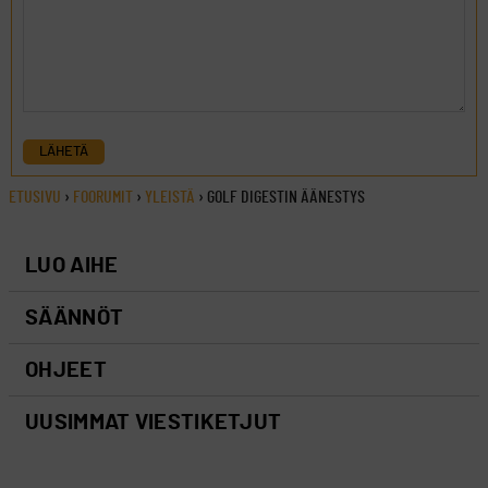
LÄHETÄ
ETUSIVU
›
FOORUMIT
›
YLEISTÄ
›
GOLF DIGESTIN ÄÄNESTYS
LUO AIHE
SÄÄNNÖT
OHJEET
UUSIMMAT VIESTIKETJUT