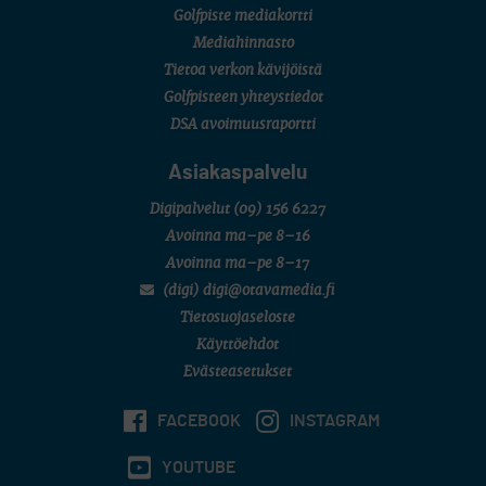
Golfpiste mediakortti
Mediahinnasto
Tietoa verkon kävijöistä
Golfpisteen yhteystiedot
DSA avoimuusraportti
Asiakaspalvelu
Digipalvelut
(09) 156 6227
Avoinna ma–pe 8–16
Avoinna ma–pe 8–17
(digi) digi@otavamedia.fi
Tietosuojaseloste
Käyttöehdot
Evästeasetukset
FACEBOOK
INSTAGRAM
YOUTUBE