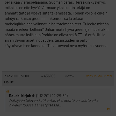
peliaikaa vieraspelaajana.
Suomen paras
. Herääkin kysymys,
miksi se on niin hyvä? Varmaan yksi suurin tekijä on
ammattitaito ja ylpeys siitä tekemisestä. Toinen voi olla oikein
tehdyt ratkaisut greenien rakenteessa ja oikeat
ruoholajikkeiden valinnat ja hoitotoimenpiteet. Tuleeko mitään
muuta mieleen kellään? Onhan noita hyviä greenejä muuallakin
nähty, mutta kyllä nuo Porkkalan olivat sekä FT:llä että HK:lla
aivan ylivoimaiset, nopeuden, tasaisuuden ja pallon
käyttäytymisen kannalta. Toivottavasti ovat myös ensi vuonna.
#436105
2.12.2011 01:51:00
VASTAA
ILMOITA ASIATON VIESTI
Lipulle
Rauski kirjoitti:
(1.12.2011 22:29:54)
Näköjään tulevan kotikentän yksi kenttä on valittu aika
hyväksi tuossa äänestyksessä.. .