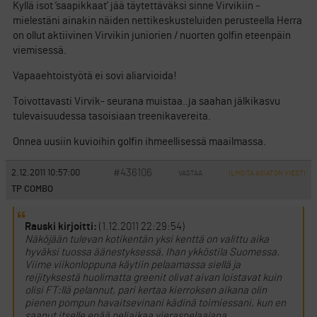
Kyllä isot ’saapikkaat’ jää täytettäväksi sinne Virvikiin –
mielestäni ainakin näiden nettikeskusteluiden perusteella Herra
on ollut aktiivinen Virvikin juniorien / nuorten golfin eteenpäin
viemisessä.
Vapaaehtoistyötä ei sovi aliarvioida!
Toivottavasti Virvik- seurana muistaa..ja saahan jälkikasvu
tulevaisuudessa tasoisiaan treenikavereita.
Onnea uusiin kuvioihin golfin ihmeellisessä maailmassa.
#436106
2.12.2011 10:57:00
VASTAA
ILMOITA ASIATON VIESTI
TP COMBO
Rauski kirjoitti:
(1.12.2011 22:29:54)
Näköjään tulevan kotikentän yksi kenttä on valittu aika
hyväksi tuossa äänestyksessä. Ihan ykköstila Suomessa.
Viime viikonloppuna käytiin pelaamassa siellä ja
reijityksestä huolimatta greenit olivat aivan loistavat kuin
olisi FT:llä pelannut, pari kertaa kierroksen aikana olin
pienen pompun havaitsevinani kädinä toimiessani, kun en
saanut itselle enää peliaikaa vieraspelaajana.