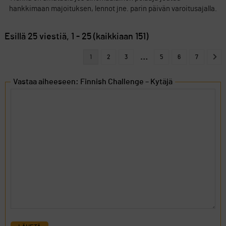
hankkimaan majoituksen, lennot jne. parin päivän varoitusajalla.
Esillä 25 viestiä, 1 - 25 (kaikkiaan 151)
…
1
2
3
5
6
7
Vastaa aiheeseen: Finnish Challenge – Kytäjä