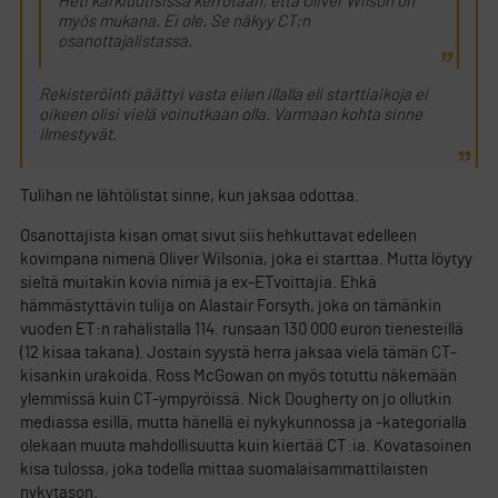
Heti kärkiuutisissa kerrotaan, että Oliver Wilson on
myös mukana. Ei ole. Se näkyy CT:n
osanottajalistassa.
Rekisteröinti päättyi vasta eilen illalla eli starttiaikoja ei
oikeen olisi vielä voinutkaan olla. Varmaan kohta sinne
ilmestyvät.
Tulihan ne lähtölistat sinne, kun jaksaa odottaa.
Osanottajista kisan omat sivut siis hehkuttavat edelleen
kovimpana nimenä Oliver Wilsonia, joka ei starttaa. Mutta löytyy
sieltä muitakin kovia nimiä ja ex-ETvoittajia. Ehkä
hämmästyttävin tulija on Alastair Forsyth, joka on tämänkin
vuoden ET:n rahalistalla 114. runsaan 130 000 euron tienesteillä
(12 kisaa takana). Jostain syystä herra jaksaa vielä tämän CT-
kisankin urakoida. Ross McGowan on myös totuttu näkemään
ylemmissä kuin CT-ympyröissä. Nick Dougherty on jo ollutkin
mediassa esillä, mutta hänellä ei nykykunnossa ja -kategorialla
olekaan muuta mahdollisuutta kuin kiertää CT:ia. Kovatasoinen
kisa tulossa, joka todella mittaa suomalaisammattilaisten
nykytason.