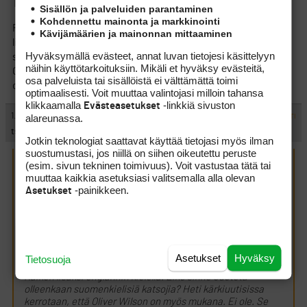
Täytyy olla. Joku ei vaan taas ole painanut nappia.
Sisällön ja palveluiden parantaminen
Kohdennettu mainonta ja markkinointi
Finnish Challengen omat sivut ovat lähinnä onnettomat. Kaiken
Kävijämäärien ja mainonnan mittaaminen
lisäksi englannin kielellä. Eikö sinne odoteta olleenkaan
Hyväksymällä evästeet, annat luvan tietojesi käsittelyyn
suomenkielisiä katsojia? Heti kärkiuutisissa kerrotaan, että
näihin käyttötarkoituksiin. Mikäli et hyväksy evästeitä,
Oliver Wilson on myös mukana. Ei ole. Se näkyy CT:n
osa palveluista tai sisällöistä ei välttämättä toimi
osanottajalistassa.
optimaalisesti. Voit muuttaa valintojasi milloin tahansa
klikkaamalla
-linkkiä sivuston
Evästeasetukset
#211848
1.8.2012 12:48:00
alareunassa.
VASTAA
ILMOITA ASIATON VIESTI
ts
Jotkin teknologiat saattavat käyttää tietojasi myös ilman
suostumustasi, jos niillä on siihen oikeutettu peruste
(esim. sivun tekninen toimivuus). Voit vastustaa tätä tai
Takatii kirjoitti:
(1.8.2012 9:17:00)
muuttaa kaikkia asetuksiasi valitsemalla alla olevan
Olen aikeissa lähteä katsomaan, kunhan vaan tietäisi
-painikkeen.
Asetukset
milloin kiinnostavia ryhmiä starttaa huomenna. Lähtöön on
aikaa alle 24 tuntia, mutta lähtölistoja ei näy missään.
Kisan omat sivut ohjaavat CT:n sivuille, jossa kerrotaan,
ettei niitä ole vielä tehty. Täytyy olla. Joku ei vaan taas ole
painanut nappia.
Asetukset
Hyväksy
Tietosuoja
Finnish Challengen omat sivut ovat lähinnä onnettomat.
Kaiken lisäksi englannin kielellä. Eikö sinne odoteta
olleenkaan suomenkielisiä katsojia? Heti kärkiuutisissa
kerrotaan, että Oliver Wilson on myös mukana. Ei ole. Se