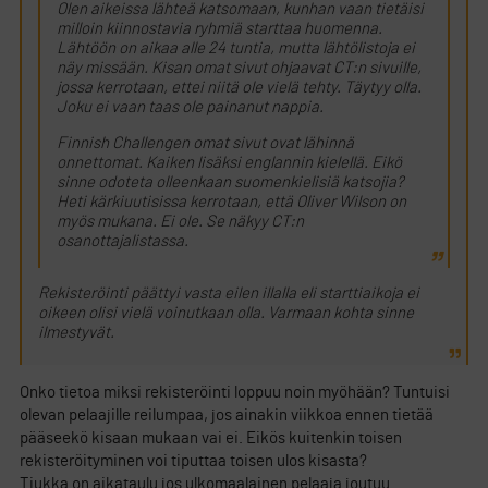
Olen aikeissa lähteä katsomaan, kunhan vaan tietäisi
milloin kiinnostavia ryhmiä starttaa huomenna.
Lähtöön on aikaa alle 24 tuntia, mutta lähtölistoja ei
näy missään. Kisan omat sivut ohjaavat CT:n sivuille,
jossa kerrotaan, ettei niitä ole vielä tehty. Täytyy olla.
Joku ei vaan taas ole painanut nappia.
Finnish Challengen omat sivut ovat lähinnä
onnettomat. Kaiken lisäksi englannin kielellä. Eikö
sinne odoteta olleenkaan suomenkielisiä katsojia?
Heti kärkiuutisissa kerrotaan, että Oliver Wilson on
myös mukana. Ei ole. Se näkyy CT:n
osanottajalistassa.
Rekisteröinti päättyi vasta eilen illalla eli starttiaikoja ei
oikeen olisi vielä voinutkaan olla. Varmaan kohta sinne
ilmestyvät.
Onko tietoa miksi rekisteröinti loppuu noin myöhään? Tuntuisi
olevan pelaajille reilumpaa, jos ainakin viikkoa ennen tietää
pääseekö kisaan mukaan vai ei. Eikös kuitenkin toisen
rekisteröityminen voi tiputtaa toisen ulos kisasta?
Tiukka on aikataulu jos ulkomaalainen pelaaja joutuu