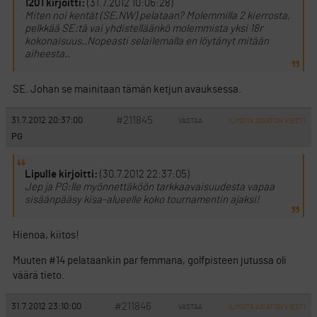
1201 kirjoitti:
(31.7.2012 10:06:28)
Miten noi kentät (SE,NW) pelataan? Molemmilla 2 kierrosta,
pelkkää SE:tä vai yhdistelläänkö molemmista yksi 18r
kokonaisuus..Nopeasti selailemalla en löytänyt mitään
aiheesta..
SE. Johan se mainitaan tämän ketjun avauksessa.
#211845
31.7.2012 20:37:00
VASTAA
ILMOITA ASIATON VIESTI
PG
Lipulle kirjoitti:
(30.7.2012 22:37:05)
Jep ja PG:lle myönnettäköön tarkkaavaisuudesta vapaa
sisäänpääsy kisa-alueelle koko tournamentin ajaksi!
Hienoa, kiitos!
Muuten #14 pelataankin par femmana, golfpisteen jutussa oli
väärä tieto.
#211846
31.7.2012 23:10:00
VASTAA
ILMOITA ASIATON VIESTI