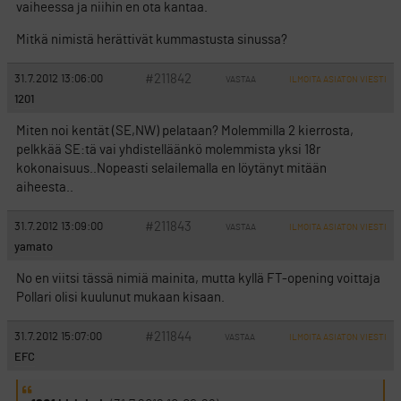
vaiheessa ja niihin en ota kantaa.
Mitkä nimistä herättivät kummastusta sinussa?
#211842
31.7.2012 13:06:00
VASTAA
ILMOITA ASIATON VIESTI
1201
Miten noi kentät (SE,NW) pelataan? Molemmilla 2 kierrosta,
pelkkää SE:tä vai yhdistelläänkö molemmista yksi 18r
kokonaisuus..Nopeasti selailemalla en löytänyt mitään
aiheesta..
#211843
31.7.2012 13:09:00
VASTAA
ILMOITA ASIATON VIESTI
yamato
No en viitsi tässä nimiä mainita, mutta kyllä FT-opening voittaja
Pollari olisi kuulunut mukaan kisaan.
#211844
31.7.2012 15:07:00
VASTAA
ILMOITA ASIATON VIESTI
EFC