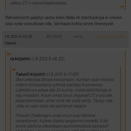
näkyy CT:n osanottajalistassa.
Rekisteröinti päättyi vasta eilen illalla eli starttiaikoja ei oikeen
olisi vielä voinutkaan olla. Varmaan kohta sinne ilmestyvät.
#211849
1.8.2012 14:43:00
VASTAA
ILMOITA ASIATON VIESTI
Takatii
ts kirjoitti:
(1.8.2012 9:48:32)
Takatii kirjoitti:
(1.8.2012 9:17:00)
Olen aikeissa lähteä katsomaan, kunhan vaan tietäisi
milloin kiinnostavia ryhmiä starttaa huomenna.
Lähtöön on aikaa alle 24 tuntia, mutta lähtölistoja ei
näy missään. Kisan omat sivut ohjaavat CT:n sivuille,
jossa kerrotaan, ettei niitä ole vielä tehty. Täytyy olla.
Joku ei vaan taas ole painanut nappia.
Finnish Challengen omat sivut ovat lähinnä
onnettomat. Kaiken lisäksi englannin kielellä. Eikö
sinne odoteta olleenkaan suomenkielisiä katsojia?