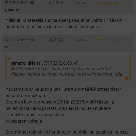
#211840
31.7.2012 11:06:00
VASTAA
ILMOITA ASIATON VIESTI
yamato
Millähän kriteereillä suomalaiset pelaajat on valittu? Pääosin
odotetut nimet, mutta jokunen valinta ihmetyttää.
#211841
31.7.2012 12:16:00
VASTAA
ILMOITA ASIATON VIESTI
ts
yamato kirjoitti:
(31.7.2012 8:06:41)
Millähän kriteereillä suomalaiset pelaajat on valittu?
Pääosin odotetut nimet, mutta jokunen valinta ihmetyttää.
Muutamalle on kauden aluksi luvattu x-määrä kortteja tietyn
periaatteen mukaan.
Sitten on käytetty vuosien 2011 ja 2012 PGA OOM listaa ja
molemmista kaksi parasta jotka eivät muuten mukana
Liiton Pro tiimistä pari paikkaa
Vuosaaren voittaja
Sitten lähdetäänkin jo harkintojen puolelle muistaakseni tuossa