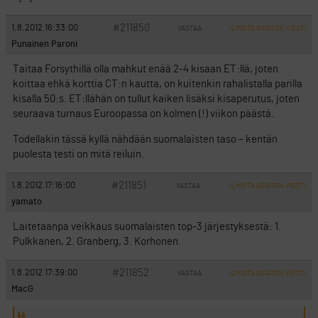
#211850
1.8.2012 16:33:00
VASTAA
ILMOITA ASIATON VIESTI
Punainen Paroni
Taitaa Forsythillä olla mahkut enää 2-4 kisaan ET:llä, joten
koittaa ehkä korttia CT:n kautta, on kuitenkin rahalistalla parilla
kisalla 50:s. ET:llähän on tullut kaiken lisäksi kisaperutus, joten
seuraava turnaus Euroopassa on kolmen (!) viikon päästä.
Todellakin tässä kyllä nähdään suomalaisten taso – kentän
puolesta testi on mitä reiluin.
#211851
1.8.2012 17:16:00
VASTAA
ILMOITA ASIATON VIESTI
yamato
Laitetaanpa veikkaus suomalaisten top-3 järjestyksestä: 1.
Pulkkanen, 2. Granberg, 3. Korhonen.
#211852
1.8.2012 17:39:00
VASTAA
ILMOITA ASIATON VIESTI
MacG