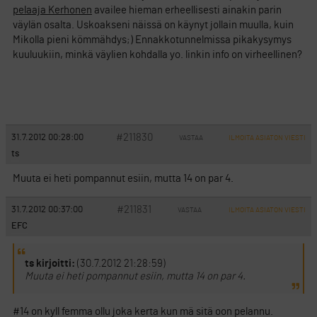
pelaaja
Kerhonen
availee hieman erheellisesti ainakin parin
väylän osalta. Uskoakseni näissä on käynyt jollain muulla, kuin
Mikolla pieni kömmähdys;) Ennakkotunnelmissa pikakysymys
kuuluukiin, minkä väylien kohdalla yo. linkin info on virheellinen?
#211830
31.7.2012 00:28:00
VASTAA
ILMOITA ASIATON VIESTI
ts
Muuta ei heti pompannut esiin, mutta 14 on par 4.
#211831
31.7.2012 00:37:00
VASTAA
ILMOITA ASIATON VIESTI
EFC
ts kirjoitti:
(30.7.2012 21:28:59)
Muuta ei heti pompannut esiin, mutta 14 on par 4.
#14 on kyll femma ollu joka kerta kun mä sitä oon pelannu.