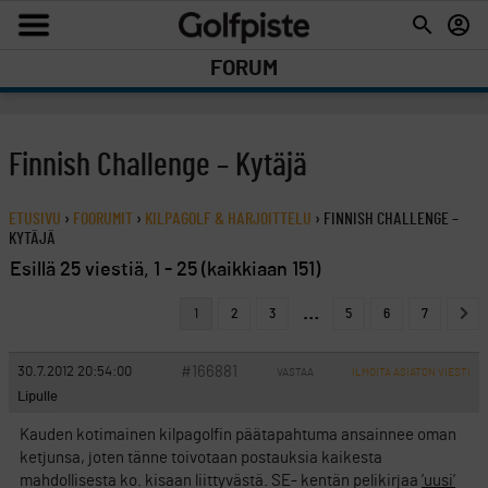
FORUM
Finnish Challenge – Kytäjä
ETUSIVU
›
FOORUMIT
›
KILPAGOLF & HARJOITTELU
›
FINNISH CHALLENGE –
KYTÄJÄ
Esillä 25 viestiä, 1 - 25 (kaikkiaan 151)
…
1
2
3
5
6
7
#166881
30.7.2012 20:54:00
VASTAA
ILMOITA ASIATON VIESTI
Lipulle
Kauden kotimainen kilpagolfin päätapahtuma ansainnee oman
ketjunsa, joten tänne toivotaan postauksia kaikesta
mahdollisesta ko. kisaan liittyvästä. SE- kentän pelikirjaa
’uusi’