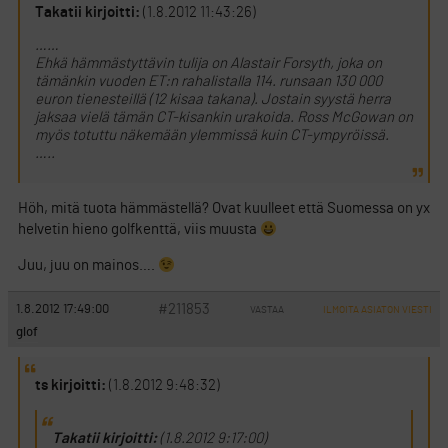
Takatii kirjoitti:
(1.8.2012 11:43:26)
……
Ehkä hämmästyttävin tulija on Alastair Forsyth, joka on
tämänkin vuoden ET:n rahalistalla 114. runsaan 130 000
euron tienesteillä (12 kisaa takana). Jostain syystä herra
jaksaa vielä tämän CT-kisankin urakoida. Ross McGowan on
myös totuttu näkemään ylemmissä kuin CT-ympyröissä.
…..
Höh, mitä tuota hämmästellä? Ovat kuulleet että Suomessa on yx
helvetin hieno golfkenttä, viis muusta
Juu, juu on mainos….
#211853
1.8.2012 17:49:00
VASTAA
ILMOITA ASIATON VIESTI
glof
ts kirjoitti:
(1.8.2012 9:48:32)
Takatii kirjoitti:
(1.8.2012 9:17:00)