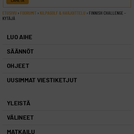
LÄHETÄ
ETUSIVU
›
FOORUMIT
›
KILPAGOLF & HARJOITTELU
›
FINNISH CHALLENGE –
KYTÄJÄ
LUO AIHE
SÄÄNNÖT
OHJEET
UUSIMMAT VIESTIKETJUT
YLEISTÄ
VÄLINEET
MATKAILU