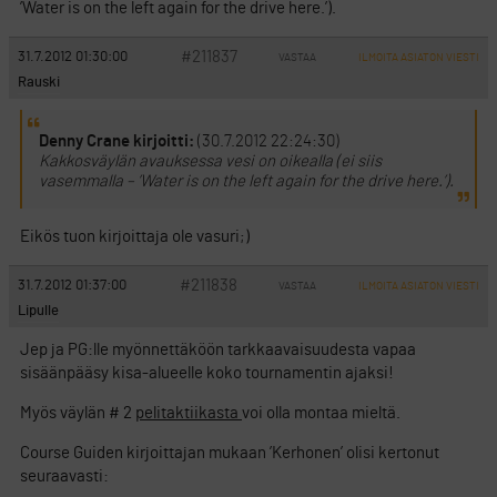
’Water is on the left again for the drive here.’).
#211837
31.7.2012 01:30:00
VASTAA
ILMOITA ASIATON VIESTI
Rauski
Denny Crane kirjoitti:
(30.7.2012 22:24:30)
Kakkosväylän avauksessa vesi on oikealla (ei siis
vasemmalla – ’Water is on the left again for the drive here.’).
Eikös tuon kirjoittaja ole vasuri;)
#211838
31.7.2012 01:37:00
VASTAA
ILMOITA ASIATON VIESTI
Lipulle
Jep ja PG:lle myönnettäköön tarkkaavaisuudesta vapaa
sisäänpääsy kisa-alueelle koko tournamentin ajaksi!
Myös väylän # 2
pelitaktiikasta
voi olla montaa mieltä.
Course Guiden kirjoittajan mukaan ’Kerhonen’ olisi kertonut
seuraavasti: