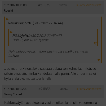
#211835
31.7.2012 01:18:00
VASTAA
ILMOITA ASIATON VIESTI
Rauski
Rauski kirjoitti:
(30.7.2012 22:14:44)
PG kirjoitti:
(30.7.2012 22:03:43)
Hole 11, par 11, 460 yards
Hah, helppo väylä, mäkin saisin tossa melko varmasti
birkun!
Joo mut hetkinen..joku saattaa pelata ton kolmella, mikäs se
silloin olisi, siis niinku kahdeksan alle parin. Alle underin se ei
kyllä vielä ole, mutta tosi lähellä.
#211836
31.7.2012 01:24:00
VASTAA
ILMOITA ASIATON VIESTI
Denny Crane1
Kakkosväylän avauksessa vesi on oikealla (ei siis vasemmalla –