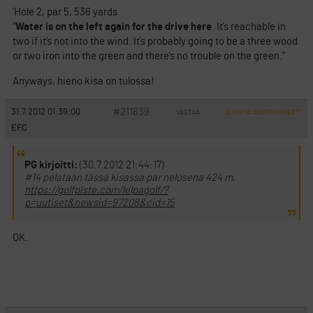
’Hole 2, par 5, 536 yards
“
Water is on the left again for the drive here
. It’s reachable in
two if it’s not into the wind. It’s probably going to be a three wood
or two iron into the green and there’s no trouble on the green.”
Anyways, hieno kisa on tulossa!
#211839
31.7.2012 01:39:00
VASTAA
ILMOITA ASIATON VIESTI
EFC
PG kirjoitti:
(30.7.2012 21:44:17)
#14 pelataan tässä kisassa par nelosena 424 m.
https://golfpiste.com/kilpagolf/?
p=uutiset&newsid=97208&cid=15
OK.