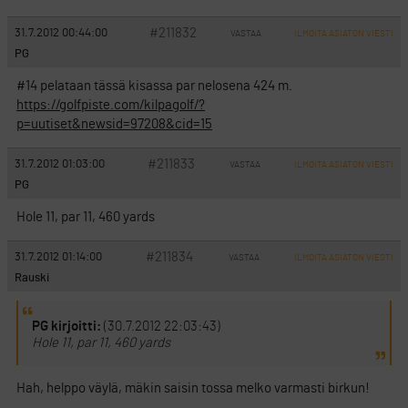
#211832
31.7.2012 00:44:00
VASTAA
ILMOITA ASIATON VIESTI
PG
#14 pelataan tässä kisassa par nelosena 424 m.
https://golfpiste.com/kilpagolf/?
p=uutiset&newsid=97208&cid=15
#211833
31.7.2012 01:03:00
VASTAA
ILMOITA ASIATON VIESTI
PG
Hole 11, par 11, 460 yards
#211834
31.7.2012 01:14:00
VASTAA
ILMOITA ASIATON VIESTI
Rauski
PG kirjoitti:
(30.7.2012 22:03:43)
Hole 11, par 11, 460 yards
Hah, helppo väylä, mäkin saisin tossa melko varmasti birkun!