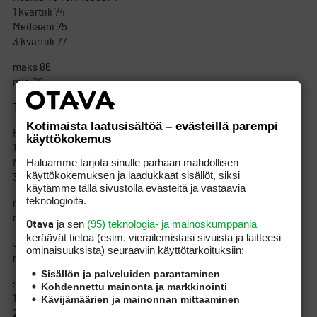
1 kvartiili 74
Mediaani 75
3 kvartiili 77
maks 86
min 68
Tour
Kotimaista laatusisältöä – evästeillä parempi
Keskiarvo 71,65384615
käyttökokemus
1 kvartiili 70
Haluamme tarjota sinulle parhaan mahdollisen
Mediaani 71,5
käyttökokemuksen ja laadukkaat sisällöt, siksi
3 kvartiili 74
käytämme tällä sivustolla evästeitä ja vastaavia
teknologioita.
maks 80
min 64
ja sen
(95) teknologia- ja mainoskumppania
Otava
keräävät tietoa (esim. vierailemis­tasi sivuista ja laitteesi
Ja sitten vielä lopuksi tilanne kisassa jos toisena päivänä
ominaisuuk­sista) seuraaviin käyttötarkoituksiin:
napsuu pelaamattoman kentän mediaani.
Sisällön ja palveluiden parantaminen
siaj Name Total
Kohdennettu mainonta ja markkinointi
Kävijämäärien ja mainonnan mittaaminen
1 GOYA, Estanislao* 139
2 LUNDBERG, Mikael* 139,5