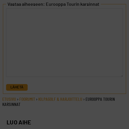
Vastaa aiheeseen: Eurooppa Tourin karsinnat
LÄHETÄ
ETUSIVU
›
FOORUMIT
›
KILPAGOLF & HARJOITTELU
›
EUROOPPA TOURIN
KARSINNAT
LUO AIHE