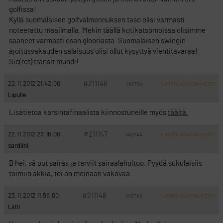
golfissa!
Kyllä suomalaisen golfvalmennuksen taso olisi varmasti
noteerattu maailmalla. Mekin täällä kotikatsomoissa olisimme
saaneet varmasti osan glooriasta. Suomalaisen swingin
ajoitusvakauden salaisuus olisi ollut kysyttyä vientitavaraa!
Sic(ret) transit mundi!
#211146
22.11.2012 21:42:00
VASTAA
ILMOITA ASIATON VIESTI
Lipulle
Lisätietoa karsintafinaalista kiinnostuneille myös
täältä.
#211147
22.11.2012 23:16:00
VASTAA
ILMOITA ASIATON VIESTI
sardiini
B hei, sä oot sairas ja tarviit sairaalahoitoo. Pyydä sukulaisiis
toimiin äkkiä, toi on meinaan vakavaa.
#211148
23.11.2012 11:56:00
VASTAA
ILMOITA ASIATON VIESTI
Liitli