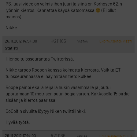
PS: uusi video on valmis ihan juuri ja siinä on Korhosen 62:n
lyönnin kierros. Kannattaa käydä katsomassa
(Ei ollut
mainos)
Nikke
#211165
26.11.2012 14:54:00
VASTAA
ILMOITA ASIATON VIESTI
Statisti
Hienoa tulosseurantaa Twitterissä.
Nikke tarpoo Roopen kanssa kolmatta kierrosta. Vaikka ET
tulosseurannassa ei näy mitään tieto kulkeel
Roope painoi ekalla reijällä hukin vasemmalle ja joutui
upottamaan 10 metrisen putin bogia varten. Kakkosella 15 birdie
sisään ja kierros paarissa.
GoGolfin sivuilta löytyy Niken twiittilinkki.
Hyvää työtä.
#211166
26.11.2012 17:14:00
VASTAA
ILMOITA ASIATON VIESTI