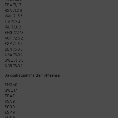
FRA 71,1 7
RSA 71,2 6
WAL 71,3 3
ITA 71,7 3
IRL 72,0 2
ENG 72,1 18
AUT 72,5 2
ESP 72,8 5
DEN 73,0 5
USA 73,0 2
SWE 73,0 6
NOR 76,0 2
Ja osallistujat maittain yhteensä
ENG 40
SWE 17
FRA 11
RSA 9
SCO 9
ESP 9