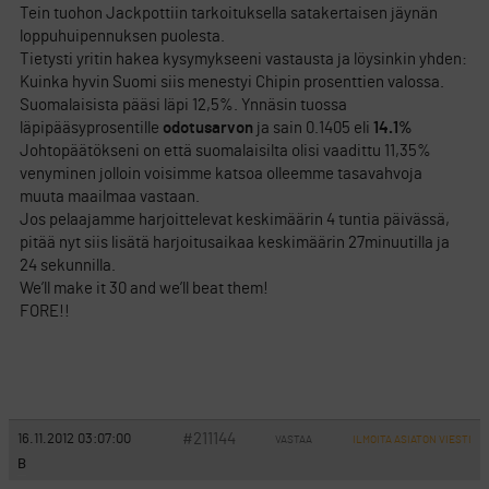
Tein tuohon Jackpottiin tarkoituksella satakertaisen jäynän
loppuhuipennuksen puolesta.
Tietysti yritin hakea kysymykseeni vastausta ja löysinkin yhden:
Kuinka hyvin Suomi siis menestyi Chipin prosenttien valossa.
Suomalaisista pääsi läpi 12,5%. Ynnäsin tuossa
läpipääsyprosentille
odotusarvon
ja sain 0.1405 eli
14.1%
Johtopäätökseni on että suomalaisilta olisi vaadittu 11,35%
venyminen jolloin voisimme katsoa olleemme tasavahvoja
muuta maailmaa vastaan.
Jos pelaajamme harjoittelevat keskimäärin 4 tuntia päivässä,
pitää nyt siis lisätä harjoitusaikaa keskimäärin 27minuutilla ja
24 sekunnilla.
We’ll make it 30 and we’ll beat them!
FORE!!
#211144
16.11.2012 03:07:00
VASTAA
ILMOITA ASIATON VIESTI
B