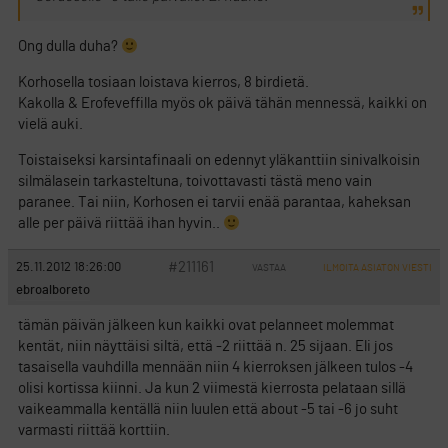
Ong dulla duha?
Korhosella tosiaan loistava kierros, 8 birdietä.
Kakolla & Erofeveffilla myös ok päivä tähän mennessä, kaikki on
vielä auki.
Toistaiseksi karsintafinaali on edennyt yläkanttiin sinivalkoisin
silmälasein tarkasteltuna, toivottavasti tästä meno vain
paranee. Tai niin, Korhosen ei tarvii enää parantaa, kaheksan
alle per päivä riittää ihan hyvin..
#211161
25.11.2012 18:26:00
VASTAA
ILMOITA ASIATON VIESTI
ebroalboreto
tämän päivän jälkeen kun kaikki ovat pelanneet molemmat
kentät, niin näyttäisi siltä, että -2 riittää n. 25 sijaan. Eli jos
tasaisella vauhdilla mennään niin 4 kierroksen jälkeen tulos -4
olisi kortissa kiinni. Ja kun 2 viimestä kierrosta pelataan sillä
vaikeammalla kentällä niin luulen että about -5 tai -6 jo suht
varmasti riittää korttiin.