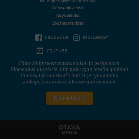
(digi) digi@otavamedia.fi
Tietosuojaseloste
Käyttöehdot
Evästeasetukset
FACEBOOK
INSTAGRAM
YOUTUBE
Tilaa Golfpisteen maanantaisin ja perjantaisin
lähetettävä uutiskirje, niin pysyt ajan tasalla golfalan
ilmiöistä ja uutisista! Tilaa kirje syöttämällä
sähköpostiosoitteesi alla olevaan kenttään.
Tilaa uutiskirje