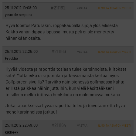
#211162
25.11.2012 19:08:00
VASTAA
ILMOITA ASIATON VIESTI
yeux de serpent
Hyvä lopetus Patullakin, roppakaupalla sijoja ylös eilisestä.
Kakko vähän dippas lopussa, mutta peli ei ole menetetty
hänenkään osalta.
#211163
25.11.2012 22:25:00
VASTAA
ILMOITA ASIATON VIESTI
Freddie
Hyvää videota ja raporttia tosiaan tulee karsinnoista, kiitokset
siitä! Mutta eikö olisi jotenkin järkevää näistä kertoa myös
Golfpisteen sivuilla? Tarviiko näin pienessä golfmaassa kahta
erillistä paikkaa näihin juttuihin, kun vielä käsittääkseni
toisilleen melko tuttavia henkilöitä on molemmissa mukana..
Joka tapauksessa hyvää raporttia tulee ja toivotaan että hyvä
meno karsinnoissa jatkuu!
#211164
25.11.2012 22:49:00
VASTAA
ILMOITA ASIATON VIESTI
kikke47