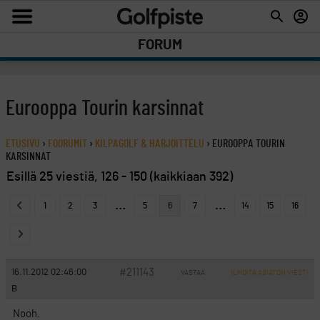
FORUM
Eurooppa Tourin karsinnat
ETUSIVU
›
FOORUMIT
›
KILPAGOLF & HARJOITTELU
›
EUROOPPA TOURIN
KARSINNAT
Esillä 25 viestiä, 126 - 150 (kaikkiaan 392)
…
…
1
2
3
5
6
7
14
15
16
#211143
16.11.2012 02:46:00
VASTAA
ILMOITA ASIATON VIESTI
B
Nooh.