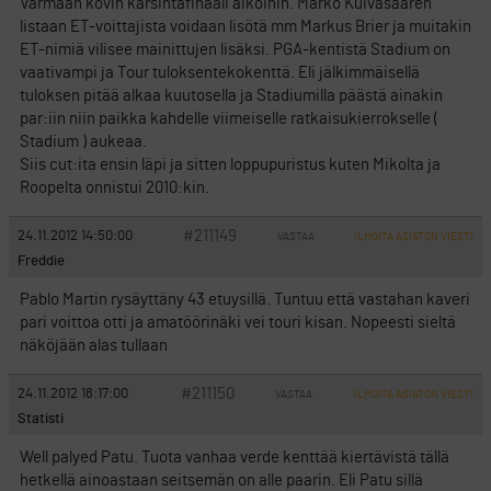
Varmaan kovin karsintafinaali aikoihin. Marko Kuivasaaren
listaan ET-voittajista voidaan lisötä mm Markus Brier ja muitakin
ET-nimiä vilisee mainittujen lisäksi. PGA-kentistä Stadium on
vaativampi ja Tour tuloksentekokenttä. Eli jälkimmäisellä
tuloksen pitää alkaa kuutosella ja Stadiumilla päästä ainakin
par:iin niin paikka kahdelle viimeiselle ratkaisukierrokselle (
Stadium ) aukeaa.
Siis cut:ita ensin läpi ja sitten loppupuristus kuten Mikolta ja
Roopelta onnistui 2010:kin.
#211149
24.11.2012 14:50:00
VASTAA
ILMOITA ASIATON VIESTI
Freddie
Pablo Martin rysäyttäny 43 etuysillä. Tuntuu että vastahan kaveri
pari voittoa otti ja amatöörinäki vei touri kisan. Nopeesti sieltä
näköjään alas tullaan
#211150
24.11.2012 18:17:00
VASTAA
ILMOITA ASIATON VIESTI
Statisti
Well palyed Patu. Tuota vanhaa verde kenttää kiertävistä tällä
hetkellä ainoastaan seitsemän on alle paarin. Eli Patu sillä