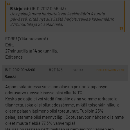
B kirjoitti:
(16.11.2012 0:46:33)
Jos pelaajamme harjoittelevat keskimäärin 4 tuntia
päivässä, pitää nyt siis lisätä harjoitusaikaa keskimäärin
27minuutilla ja 24 sekunnilla.
FORE! (Ylikuntovaara!)
Edit:
27minuutilla ja
14
sekunnilla.
Edit ends
#211145
16.11.2012 09:46:00
VASTAA
ILMOITA ASIATON VIESTI
Rauski
Arpomistilanteessa siis suomalaisen pelurin läpipääsyn
odotusarvo tuossa kisassa olisi ollut 14.1%.
Koska pelaajia ei voi viedä finaaliin osina voimme tarkastella
tilannetta, joka olisi ollut edessämme, mikäli toisenkin hilkulla
olleen pelajan läpimeno olisi toteutunut. Tuolloin 25%
pelaajistamme olisi mennyt läpi. Odotusarvoon nähden olisimme
olleet muuta fieldiä 77.3% vahvempia!
Hauras on raskaan pettymyksen ja riemuvoiton välinen ero