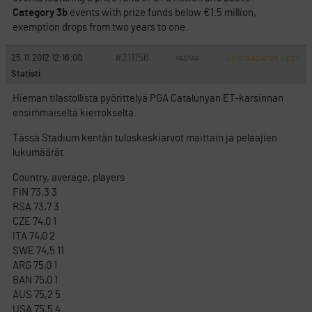
Category 3b
events with prize funds below €1.5 million,
exemption drops from two years to one.
#211156
25.11.2012 12:16:00
VASTAA
ILMOITA ASIATON VIESTI
Statisti
Hieman tilastollista pyörittelyä PGA Catalunyan ET-karsinnan
ensimmäiseltä kierrokselta.
Tässä Stadium kentän tuloskeskiarvot maittain ja pelaajien
lukumäärät
Country, average, players
FIN 73,3 3
RSA 73,7 3
CZE 74,0 1
ITA 74,0 2
SWE 74,5 11
ARG 75,0 1
BAN 75,0 1
AUS 75,2 5
USA 75,5 4