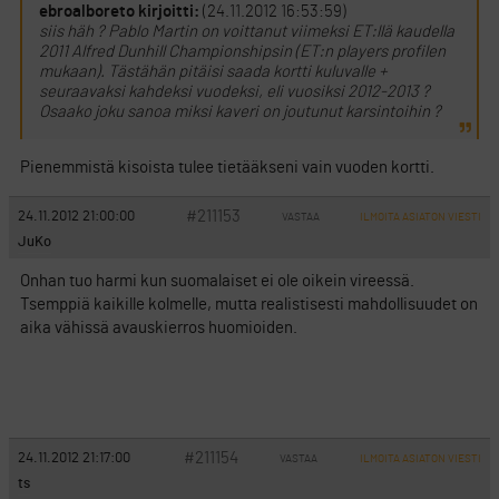
ebroalboreto kirjoitti:
(24.11.2012 16:53:59)
siis häh ? Pablo Martin on voittanut viimeksi ET:llä kaudella
2011 Alfred Dunhill Championshipsin (ET:n players profilen
mukaan). Tästähän pitäisi saada kortti kuluvalle +
seuraavaksi kahdeksi vuodeksi, eli vuosiksi 2012-2013 ?
Osaako joku sanoa miksi kaveri on joutunut karsintoihin ?
Pienemmistä kisoista tulee tietääkseni vain vuoden kortti.
#211153
24.11.2012 21:00:00
VASTAA
ILMOITA ASIATON VIESTI
JuKo
Onhan tuo harmi kun suomalaiset ei ole oikein vireessä.
Tsemppiä kaikille kolmelle, mutta realistisesti mahdollisuudet on
aika vähissä avauskierros huomioiden.
#211154
24.11.2012 21:17:00
VASTAA
ILMOITA ASIATON VIESTI
ts