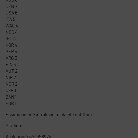
AUS 8
DEN 7
USA 6
ITA 5
WAL 4
NED 4
IRL 4
KOR 4
GER 4
ARG 3
FIN 3
AUT 2
NIR 2
NOR 2
CZE 1
BAN 1
POR 1
Ensimmäisen kierroksen tulokset kentittäin
Stadium
Keskiarvo 75,74358974