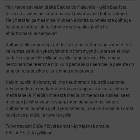
Moi, terveiset vaan täältä Caldes de Malavella -kylän baarista,
jossa uusi video on latautumassa (toivottavasti kohta valmis).
Me yritetään parhaamme mukaan edistää suomalaista golfia ja
halutaan tarjota lukijoillemme materiaalia, jonka he
ehdottomasti ansaitsevat.
Golfpisteelle projekteja tehdessä emme tietenkään voineet itse
vaikuttaa kaikkiin yksityiskohtiin (mm myynti), joten se ei ollut
kaikille osapuolille millään tavalla kannattavaa. Nyt omina
herroinamme teemme niin kuin parhaaksi näemme ja palaute on
ainakin toistaiseksi ollut lähinnä innostavaa.
Kaikin puolin tiivistettynä, me nautimme siitä, että saamme
tehdä modernia mediatuotantoa paikanpäällä asiasta joka on
meitä lähellä. Meidän mielestä media on menossa sosiaaliseen
mediaan ja liikkuvaan kuvaan, joten panostamme siihen.
Golfpiste on Suomen golfin ykkösmedia, joka on ansainnut omat
kävijänsä pitkällä ja hyvällä työllä.
Toivottavasti GoGolf löytää omat käyttäjänsä omalla
ERILAISELLA tyylillään.