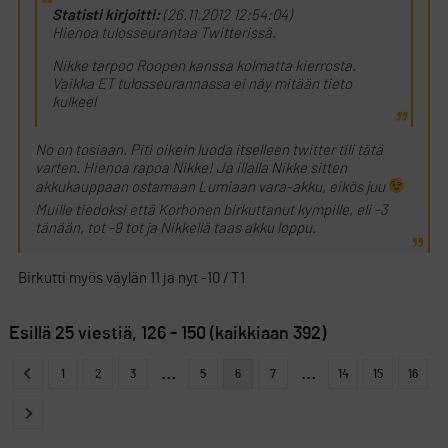
Statisti kirjoitti:
(26.11.2012 12:54:04)
Hienoa tulosseurantaa Twitterissä.
Nikke tarpoo Roopen kanssa kolmatta kierrosta.
Vaikka ET tulosseurannassa ei näy mitään tieto
kulkeel
No on tosiaan. Piti oikein luoda itselleen twitter tili tätä
varten. Hienoa rapoa Nikke! Ja illalla Nikke sitten
akkukauppaan ostamaan Lumiaan vara-akku, eikös juu
Muille tiedoksi että Korhonen birkuttanut kympille, eli -3
tänään, tot -9 tot ja Nikkellä taas akku loppu.
Birkutti myös väylän 11 ja nyt -10 / T1
Esillä 25 viestiä, 126 - 150 (kaikkiaan 392)
…
…
1
2
3
5
6
7
14
15
16