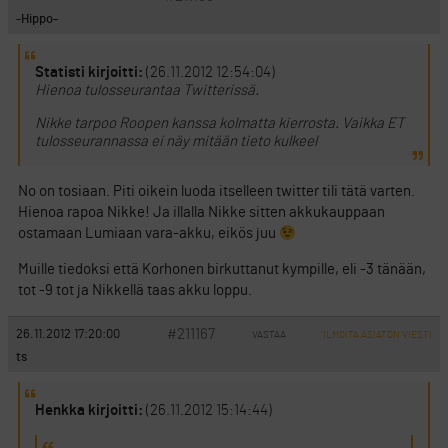
-Hippo-
Statisti kirjoitti:
(26.11.2012 12:54:04)
Hienoa tulosseurantaa Twitterissä.
Nikke tarpoo Roopen kanssa kolmatta kierrosta. Vaikka ET
tulosseurannassa ei näy mitään tieto kulkeel
No on tosiaan. Piti oikein luoda itselleen twitter tili tätä varten.
Hienoa rapoa Nikke! Ja illalla Nikke sitten akkukauppaan
ostamaan Lumiaan vara-akku, eikös juu
Muille tiedoksi että Korhonen birkuttanut kympille, eli -3 tänään,
tot -9 tot ja Nikkellä taas akku loppu.
#211167
26.11.2012 17:20:00
VASTAA
ILMOITA ASIATON VIESTI
ts
Henkka kirjoitti:
(26.11.2012 15:14:44)