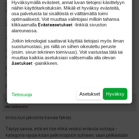
Hyväksymällä evästeet, annat luvan tietojesi käsittelyyn
3 MURRAY, George 141
näihin käyttötarkoituksiin. Mikäli et hyväksy evästeitä,
4 LITTLE, Sam 141,5
osa palveluista tai sisällöistä ei välttämättä toimi
…
optimaalisesti. Voit muuttaa valintojasi milloin tahansa
klikkaamalla
-linkkiä sivuston
20 EROFEJEFF, Peter* 143,5
Evästeasetukset
alareunassa.
…
24 BESSELING, Wil 144
Jotkin teknologiat saattavat käyttää tietojasi myös ilman
…
suostumustasi, jos niillä on siihen oikeutettu peruste
48 KORHONEN, Mikko* 145,5
(esim. sivun tekninen toimivuus). Voit vastustaa tätä tai
muuttaa kaikkia asetuksiasi valitsemalla alla olevan
48 KAKKO, Roope* 145,5
-painikkeen.
Asetukset
Näin teoreettisesti sija 25 olisi Roope Mikko osastolla vain 1,5
lyännin päässä.
Katsellaan tilanne tämänpäiväisen jälkeen.
Asetukset
Hyväksy
Tietosuoja
#211157
25.11.2012 12:43:00
VASTAA
ILMOITA ASIATON VIESTI
ebroalboreto
kiitos kun jaksoitte kaivaa faktat.
Täytyy sanoa, että en itse ehkä vetäisi erilaisia voittaja -
kategoria rajoja kisan palkintopotin suhteen, vaan pelkästään