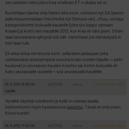
sen suhteen onko jokin kisa virallinen ET:n skaba vai ei.
Kuvitellaan tilanne että Kakko olisi esim. voittanut nyt SA Openin
palkintosummaltaan 1me (minkä nyt Stenson vei). Jihuu, voittaja
kategoriakorttti kuluvalle kaudelle (joka siis loppui samaan
kisaan) ja kortti vain kaudelle 2013, kun kisa oli näin pieni. Sitten
taas seuraavana syksynä tod.näk. karsimaan jos menestystä ei
heti taas tule.
Eli aika reilua verrattuna esim. sellaiseen pelaajaan joka
voittaessaan aikaisempina vuosina kisan vuoden lopulla -> pelit
kuuluivat jo seuraavan kauden kisoihin sai kortin kuluvalle eli
koko seuraavalle vuodelle + sitä seuraavalle kaudelle.
#211158
25.11.2012 15:50:00
VASTAA
ILMOITA ASIATON VIESTI
Lipulle
Hyvältä näyttää tuloskortit ja kyllä on nastaa saada
kotikonttoriin myös hyvätasoista
raporttia
. Tässä on sitä jotain.
Kiitos kundit!
#211159
25.11.2012 17:03:00
VASTAA
ILMOITA ASIATON VIESTI