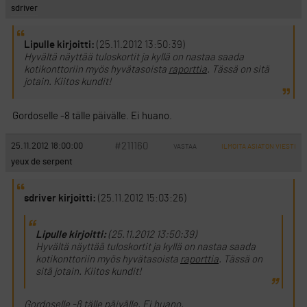
sdriver
Lipulle kirjoitti:
(25.11.2012 13:50:39)
Hyvältä näyttää tuloskortit ja kyllä on nastaa saada
kotikonttoriin myös hyvätasoista
raporttia
. Tässä on sitä
jotain. Kiitos kundit!
Gordoselle -8 tälle päivälle. Ei huano.
#211160
25.11.2012 18:00:00
VASTAA
ILMOITA ASIATON VIESTI
yeux de serpent
sdriver kirjoitti:
(25.11.2012 15:03:26)
Lipulle kirjoitti:
(25.11.2012 13:50:39)
Hyvältä näyttää tuloskortit ja kyllä on nastaa saada
kotikonttoriin myös hyvätasoista
raporttia
. Tässä on
sitä jotain. Kiitos kundit!
Gordoselle -8 tälle päivälle. Ei huano.