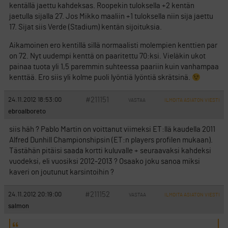
kentällä jaettu kahdeksas. Roopekin tuloksella +2 kentän
jaetulla sijalla 27. Jos Mikko maaliin +1 tuloksella niin sija jaettu
17. Sijat siis Verde (Stadium) kentän sijoituksia.
Aikamoinen ero kentillä sillä normaalisti molempien kenttien par
on 72. Nyt uudempi kenttä on paaritettu 70:ksi. Vieläkin ukot
painaa tuota yli 1,5 paremmin suhteessa paariin kuin vanhampaa
kenttää. Ero siis yli kolme puoli lyöntiä lyöntiä skrätsinä.
#211151
24.11.2012 18:53:00
VASTAA
ILMOITA ASIATON VIESTI
ebroalboreto
siis häh ? Pablo Martin on voittanut viimeksi ET:llä kaudella 2011
Alfred Dunhill Championshipsin (ET:n players profilen mukaan).
Tästähän pitäisi saada kortti kuluvalle + seuraavaksi kahdeksi
vuodeksi, eli vuosiksi 2012-2013 ? Osaako joku sanoa miksi
kaveri on joutunut karsintoihin ?
#211152
24.11.2012 20:19:00
VASTAA
ILMOITA ASIATON VIESTI
salmon