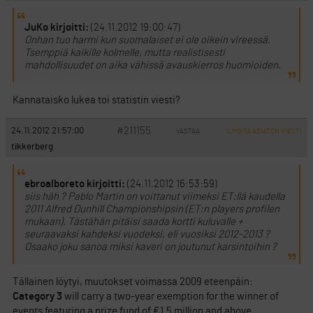
JuKo kirjoitti:
(24.11.2012 19:00:47)
Onhan tuo harmi kun suomalaiset ei ole oikein vireessä.
Tsemppiä kaikille kolmelle, mutta realistisesti
mahdollisuudet on aika vähissä avauskierros huomioiden.
Kannataisko lukea toi statistin viesti?
#211155
24.11.2012 21:57:00
VASTAA
ILMOITA ASIATON VIESTI
tikkerberg
ebroalboreto kirjoitti:
(24.11.2012 16:53:59)
siis häh ? Pablo Martin on voittanut viimeksi ET:llä kaudella
2011 Alfred Dunhill Championshipsin (ET:n players profilen
mukaan). Tästähän pitäisi saada kortti kuluvalle +
seuraavaksi kahdeksi vuodeksi, eli vuosiksi 2012-2013 ?
Osaako joku sanoa miksi kaveri on joutunut karsintoihin ?
Tällainen löytyi, muutokset voimassa 2009 eteenpäin:
Category 3
will carry a two-year exemption for the winner of
events featuring a prize fund of €1.5 million and above.