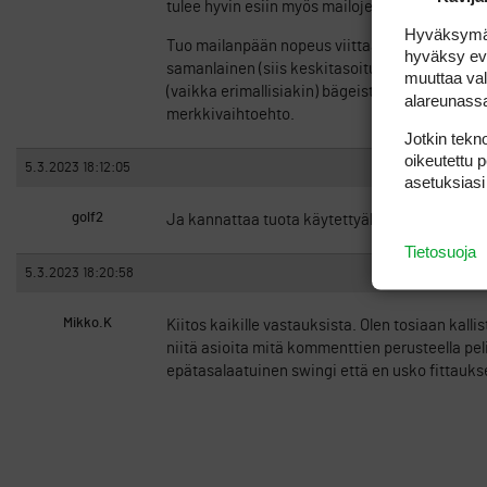
tulee hyvin esiin myös mailojen vaihto vs. grip
Hyväksymällä
Tuo mailanpään nopeus viittaa kyllä stiffin va
hyväksy eväs
samanlainen (siis keskitasoituksilla pelaavan t
muuttaa val
(vaikka erimallisiakin) bägeistä ja uskaltavat a
alareunass
merkkivaihtoehto.
Jotkin tekno
oikeutettu 
5.3.2023 18:12:05
asetuksiasi
golf2
Ja kannattaa tuota käytettyäkin mailaa kysyä
Tietosuoja
5.3.2023 18:20:58
Mikko.K
Kiitos kaikille vastauksista. Olen tosiaan kal
niitä asioita mitä kommenttien perusteella peli
epätasalaatuinen swingi että en usko fittauks