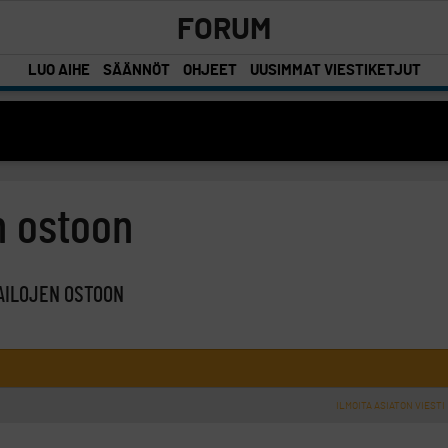
FORUM
LUO AIHE
SÄÄNNÖT
OHJEET
UUSIMMAT VIESTIKETJUT
n ostoon
AILOJEN OSTOON
ILMOITA ASIATON VIESTI