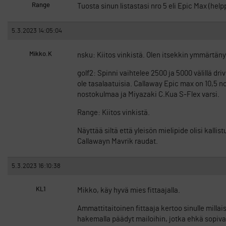
Range
Tuosta sinun listastasi nro 5 eli Epic Max (hel
5.3.2023 14:05:04
Mikko.K
nsku: Kiitos vinkistä. Olen itsekkin ymmärtänyt 
golf2: Spinni vaihtelee 2500 ja 5000 välillä driv
ole tasalaatuisia. Callaway Epic max on 10,5 n
nostokulmaa ja Miyazaki C.Kua S-Flex varsi.
Range: Kiitos vinkistä.
Näyttää siltä että yleisön mielipide olisi kall
Callawayn Mavrik raudat.
5.3.2023 16:10:38
KL1
Mikko, käy hyvä mies fittaajalla.
Ammattitaitoinen fittaaja kertoo sinulle millai
hakemalla päädyt mailoihin, jotka ehkä sopivat