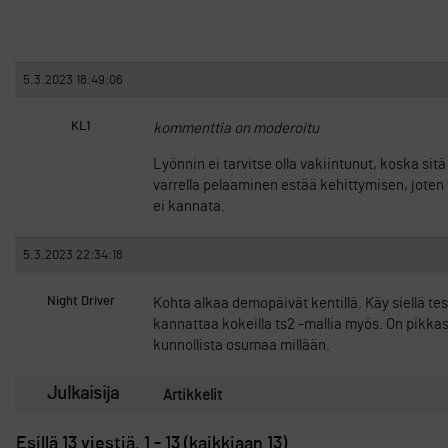
5.3.2023 18:49:06
KL1
kommenttia on moderoitu
Lyönnin ei tarvitse olla vakiintunut, koska sit
varrella pelaaminen estää kehittymisen, joten
ei kannata.
5.3.2023 22:34:18
Night Driver
Kohta alkaa demopäivät kentillä. Käy siellä te
kannattaa kokeilla ts2 -mallia myös. On pikkase
kunnollista osumaa millään.
Julkaisija
Artikkelit
Esillä 13 viestiä, 1 - 13 (kaikkiaan 13)