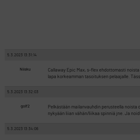
5.3.2023 13:31:14
Niisku
Callaway Epic Max, s-flex ehdottomasti noista v
lapa korkeamman tasoituksen pelaajalle. Täss
5.3.2023 13:32:03
golf2
Pelkästään mailanvauhdin perusteella noista dra
nykyään liian vähän/liikaa spinniä jne. Ja noi
5.3.2023 13:34:06