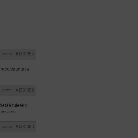
#1381058
VASTAA
a anteeksiantava
#1381059
VASTAA
 tietää tuleeko
iissä on.
#1381060
VASTAA