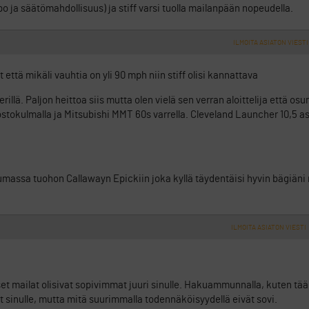
ppo ja säätömahdollisuus) ja stiff varsi tuolla mailanpään nopeudella.
ILMOITA ASIATON VIESTI
että mikäli vauhtia on yli 90 mph niin stiff olisi kannattava
erillä. Paljon heittoa siis mutta olen vielä sen verran aloittelija että o
ostokulmalla ja Mitsubishi MMT 60s varrella. Cleveland Launcher 10,5 a
istumassa tuohon Callawayn Epickiin joka kyllä täydentäisi hyvin bägiäni 
ILMOITA ASIATON VIESTI
set mailat olisivat sopivimmat juuri sinulle. Hakuammunnalla, kuten tää
 sinulle, mutta mitä suurimmalla todennäköisyydellä eivät sovi.