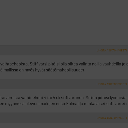
ILMOITA ASIATON VIESTI
aihtoehdoista. Stiff varsi pitäisi olla oikea valinta noilla vauhdeilla j
ä mallissa on myös hyvät säätömahdollisuudet.
ILMOITA ASIATON VIESTI
ivereista vaihtoehdot 4 tai 5 eli stiffvartinen. Sitten pitäisi lyönnistä
den myynnissä olevien mailojen nostokulmat ja minkälaiset stiff varret n
ILMOITA ASIATON VIESTI