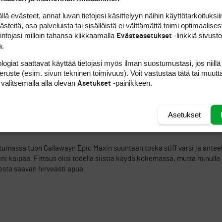
pien vaihto pohdiskelusta.
 evästeet, annat luvan tietojesi käsittelyyn näihin käyttötarkoituksiin
rteen. Yhdellä mailavalmistajalla eri vuoden mallien lyöntituntuma on us
teitä, osa palveluista tai sisällöistä ei välttämättä toimi optimaalisest
arpeisiin), joten jos pelikavereilta löytyy noiden kyseisten mailavalmist
intojasi milloin tahansa klikkaamalla
-linkkiä sivust
Evästeasetukset
ntaa niitä rangella testata, niin tämä olisi tietysti yksi tapa löytää miel
a.
logiat saattavat käyttää tietojasi myös ilman suostumustasi, jos niillä
peruste (esim. sivun tekninen toimivuus). Voit vastustaa tätä tai muutt
ILMOITA ASIATON VIESTI
 valitsemalla alla olevan
-painikkeen.
Asetukset
 kokeiltavaksi
Asetukset
ILMOITA ASIATON VIESTI
listumassa tuon Callawayn Epic Maxin suuntaan toska stiff varsi ja ante
ni kaipaa. Fittaus olisi todella siistiä käydä kokemassa, mutta minulla 
esta saavan hirveästi apua.