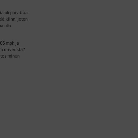
a oli päivittää
lä kiinni joten
a olla
105 mph ja
ä driveristä?
ostos minun