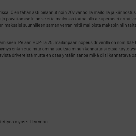
ssa. Olen tähän asti pelannut noin 20v vanhoilla mailoilla ja kiinnostust
päivittämiselle on se että mailoissa taitaa olla alkuperäiset gripit vie
nen maksaisi suunnilleen saman verran mitä mailoista maksoin niin taita
ittämiseen. Pelaan HCP:llä 25, mailanpään nopeus driverillä on noin 100-
Kysymys onkin että mitä ominaisuuksia minun kannattaisi etsiä käytetyst
 olevista drivereistä mutta en osaa yhtään sanoa mikä olisi kannattava 
ytettynä myös s-flex verio