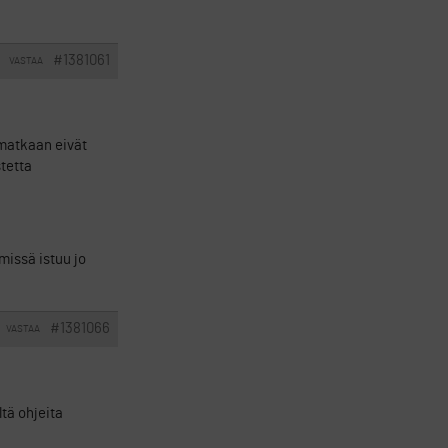
#1381061
VASTAA
sumatkaan eivät
stetta
missä istuu jo
#1381066
VASTAA
ltä ohjeita