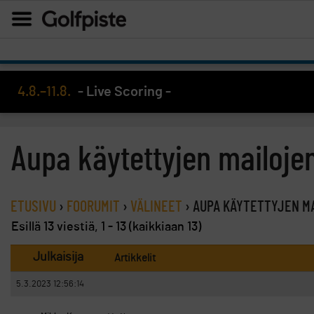
4.8.–11.8.
- Live Scoring -
Aupa käytettyjen mailoje
ETUSIVU
›
FOORUMIT
›
VÄLINEET
›
AUPA KÄYTETTYJEN M
Esillä 13 viestiä, 1 - 13 (kaikkiaan 13)
Julkaisija
Artikkelit
5.3.2023 12:56:14