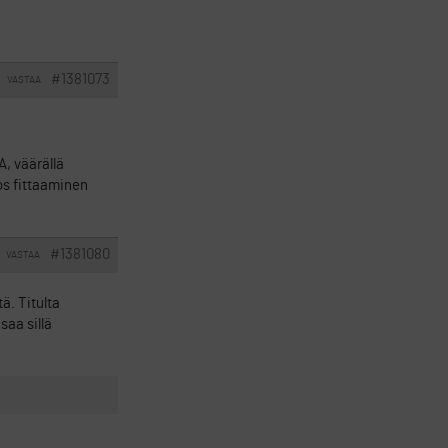
#1381073
VASTAA
A, väärällä
os fittaaminen
#1381080
VASTAA
ä. Titulta
saa sillä