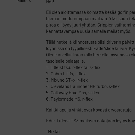
Mikko.K
Hei!
Eli olen aloittamassa kolmatta kesää golfin pari
hieman modernimpaan mailaan. Yksi suuri tekijä 
pitoa ei löydy juuri yhtään. Grippien vaihtami
kannattavampaa uusia samalla mailat myös.
Tällä hetkellä kiinnostusta olisi driverin päiv
löynnissä on tyypillisesti Fade/slice kurvia. 
Olen kaivellut listaa tällä hetkellä myynnissä
tasoiselle pelaajalle.
1. Titleist ts3, r-flex tai s-flex
2. Cobra LTDx, r-flex
3. Mixuno ST+x, r-flex
4. Cleveland Launcher HB turbo, s-flex
5. Callaway Epic Max, s-flex
6. Taylormade M6, r-flex
Kaikki apu ja vinkit ovat kovasti arvostettuja
Edit: Titleist TS3 mailasta näköjään löytyy kä
-Mikko