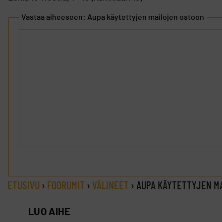
Vastaa aiheeseen: Aupa käytettyjen mailojen ostoon
ETUSIVU
›
FOORUMIT
›
VÄLINEET
›
AUPA KÄYTETTYJEN M
LUO AIHE