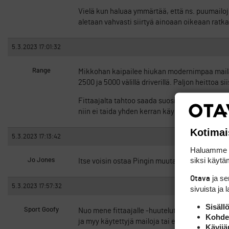
Vielä kun haluaa ymmärtää, että ns. puumailoje
aletaan vahvasti siirtyä ainoaan oikeaan ratkai
5.3.2023 17:01:32
Range
Mikkohan kaipailee hiukan modernimpaa mailaa (
2500 ja 5000 välillä driverillä. Paljon heittoa s
Fittaajalta tahtoo saada suosituksena vain ihan
niin ei taida yhden kerran käynti fittaajalla rii
Kotimai
5.3.2023 17:13:42
Haluamme ta
siksi käytäm
Jo Jones
Itse voisin ostaa Pingin muutaman vuoden vanhan
ja s
Otava
5.3.2023 17:57:32
sivuista ja 
Sisäll
Sport Goofy
Nuo mene fittaajalle -huutelut ovat aika turha
Kohden
ja myy käytettyjä mailoja tai edes poistomyynn
Kävijä