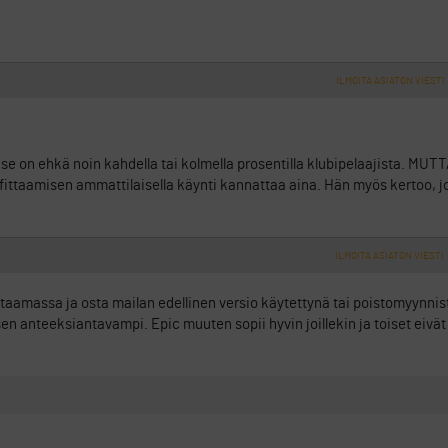
ILMOITA ASIATON VIESTI
ä se on ehkä noin kahdella tai kolmella prosentilla klubipelaajista. MUTT
 fittaamisen ammattilaisella käynti kannattaa aina. Hän myös kertoo, j
ILMOITA ASIATON VIESTI
staamassa ja osta mailan edellinen versio käytettynä tai poistomyynnist
n anteeksiantavampi. Epic muuten sopii hyvin joillekin ja toiset eivät 