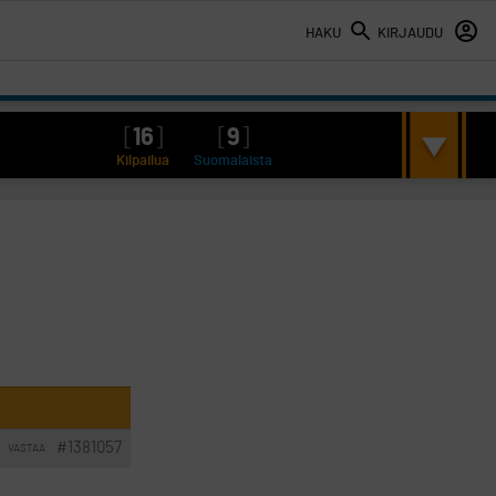
HAKU
KIRJAUDU
[
16
]
[
9
]
Kilpailua
Suomalaista
#1381057
VASTAA