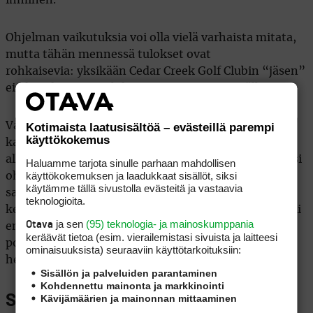
Ohjelman vaikutuksia voi olla vielä varhaista mitata,
mutta tähän mennessä tulokset ovat
rohkaisevia: yksikään Cedar Creek Golf Clubin “jäsen”
ei ole palannut vankilaan vapautumisensa jälkeen.
Vankien ja vartijoiden välinen yhteisöllisyys on
Kotimaista laatusisältöä – evästeillä parempi
käyttökokemus
kasvanut, ja jopa ulkopuoliset golfkentät ovat
alkaneet kutsua ryhmää vierailulle. Viime kesänä viisi
Haluamme tarjota sinulle parhaan mahdollisen
käyttökokemuksen ja laadukkaat sisällöt, siksi
ohjelmaan osallistunutta vankia pääsi vartijoiden
käytämme tällä sivustolla evästeitä ja vastaavia
saattamana pelaamaan neljä reikää oikealla
teknologioita.
kentällä, The Home Coursella Olympian lähellä. Se oli
ja sen
(95) teknologia- ja mainoskumppania
Otava
ensimmäinen kerta, kun Cedar Creekin “golfklubi”
keräävät tietoa (esim. vierailemis­tasi sivuista ja laitteesi
poistui muurien sisältä – ja jokaiselle osallistujalle
ominaisuuk­sista) seuraaviin käyttötarkoituksiin:
hetki, joka tuntui vapaudelta.
Sisällön ja palveluiden parantaminen
Kohdennettu mainonta ja markkinointi
Sijoitus tulevaisuuteen
Kävijämäärien ja mainonnan mittaaminen