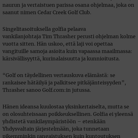
naurun ja vertaistuen parissa osana ohjelmaa, joka on
saanut nimen Cedar Creek Golf Club.
Singelitasoituksella golfia pelaava
vankilanjohtaja Tim Thrasher perusti ohjelman kolme
vuotta sitten. Hän uskoo, että laji voi opettaa
vangituille samoja asioita kuin vapaassa maailmassa:
kärsivällisyyttä, kurinalaisuutta ja kunnioitusta.
“Golf on täydellinen vertauskuva elämästä: se
rankaisee hätäilyä ja palkitsee pitkäjänteisyyden”,
Thrasher sanoo Golf.com:in jutussa.
Hänen ideansa kuulostaa yksinkertaiselta, mutta se
on olosuhteissaan poikkeuksellinen. Golfia ei yleensä
yhdistetä vankilaympäristöön – etenkään
Yhdysvaltain järjestelmään, joka tunnetaan
pikemminkin rangaistuksen kuin kuntoutuksen