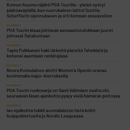
KILPAGOLF
Koivun-huuma räjähti PGA Tourilla – yleisö vyöryi
päätösväylällä, kun nuorukainen laittoi Scottie
Schefflerin ojennukseen ja otti komean avausvoiton
KILPAGOLF
PGA Tourin kisaa johtavan sensaatiotulokkaan juuret
johtavat Satakuntaan
KILPAGOLF
Tapio Pulkkanen haki tärkeitä pisteitä Tshekistä ja
kohensi asemiaan rankingissa
KILPAGOLF
Noora Komulainen aloitti Women’s Openin uransa
kovimmalla major-kierroksella
KILPAGOLF
PGA Tourin runkosarja on Sami Välimäen osalta ohi,
seuraavan kisan ajankohta pysyy vielä hämärän peitossa
KILPAGOLF
Iso epäkohta tukkii suomalaisten tietä kohti
huippukiertueita jo Nordic Leaguessa