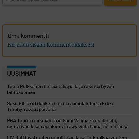
Oma kommentti
Kirjaudu sisään kommentoidaksesi
UUSIMMAT
Tapio Pulkkanen heräsi takaysillä ja rakensi hyvän
lähtöaseman
Saku Ellilä otti kaiken ilon irti aamulähdöstä Erkko
Trophyn avauspäivänä
PGA Tourin runkosarja on Sami Välimäen osalta ohi,
seuraavan kisan ajankohta pysyy vielä hämärän peitossa
LIV Golf löysi uuden rahoittajan ja sai jatkoaikaa vuoteen