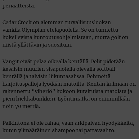
periaatteista.
Cedar Creek on alemman turvallisuusluokan
vankila Olympian eteläpuolella. Se on tunnettu
kokeilevista kuntoutusohjelmistaan, mutta golf on
niistä yllättävin ja suosituin.
Vangit eivät pelaa oikealla kentällä. Pelit pidetään
kesäisin muurien sisäpuolella olevalla softball-
kentällä ja talvisin liikuntasalissa. Pehmeitä
harjoituspalloja lyödään matoilta. Kentän kulmaan on
rakennettu “viheriö” kokoon kursituista matoista ja
pieni hiekkabunkkeri. Lyöntimatka on enimmillään
noin 70 metriä.
Palkintona ei ole rahaa, vaan arkipäivän hyödykkeitä,
kuten ylimääräinen shampoo tai partavaahto.