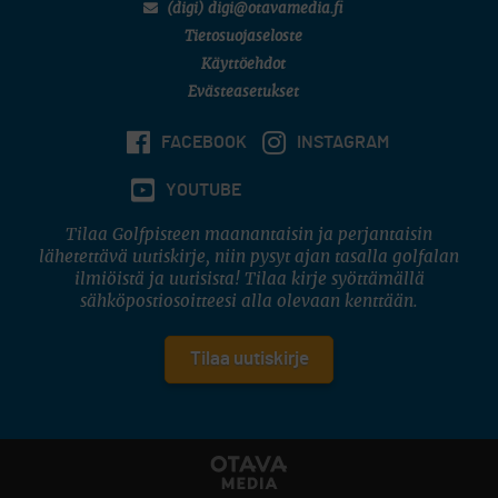
(digi) digi@otavamedia.fi
Tietosuojaseloste
Käyttöehdot
Evästeasetukset
FACEBOOK
INSTAGRAM
YOUTUBE
Tilaa Golfpisteen maanantaisin ja perjantaisin
lähetettävä uutiskirje, niin pysyt ajan tasalla golfalan
ilmiöistä ja uutisista! Tilaa kirje syöttämällä
sähköpostiosoitteesi alla olevaan kenttään.
Tilaa uutiskirje