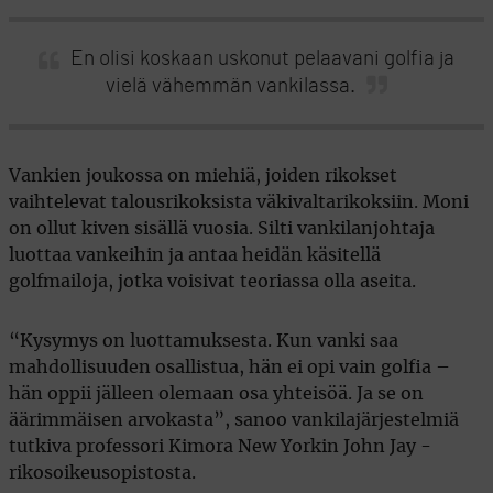
En olisi koskaan uskonut pelaavani golfia ja
vielä vähemmän vankilassa.
Vankien joukossa on miehiä, joiden rikokset
vaihtelevat talousrikoksista väkivaltarikoksiin. Moni
on ollut kiven sisällä vuosia. Silti vankilanjohtaja
luottaa vankeihin ja antaa heidän käsitellä
golfmailoja, jotka voisivat teoriassa olla aseita.
“Kysymys on luottamuksesta. Kun vanki saa
mahdollisuuden osallistua, hän ei opi vain golfia –
hän oppii jälleen olemaan osa yhteisöä. Ja se on
äärimmäisen arvokasta”, sanoo vankilajärjestelmiä
tutkiva professori Kimora New Yorkin John Jay -
rikosoikeusopistosta.