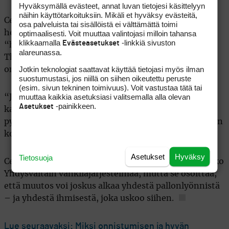
Hyväksymällä evästeet, annat luvan tietojesi käsittelyyn
näihin käyttötarkoituksiin. Mikäli et hyväksy evästeitä,
Cedar Creekin golfarit tietävät, ettei yhteiskunnalta
osa palveluista tai sisällöistä ei välttämättä toimi
heru varauksetonta ymmärrystä heidän
optimaalisesti. Voit muuttaa valintojasi milloin tahansa
klikkaamalla
-linkkiä sivuston
Evästeasetukset
“harrastukselleen”. Mutta vankilanjohtaja
alareunassa.
Thrasherin mielestä ohjelma ei ole hemmottelua. Se
Jotkin teknologiat saattavat käyttää tietojasi myös ilman
on sijoitus tulevaisuuteen.
suostumustasi, jos niillä on siihen oikeutettu peruste
(esim. sivun tekninen toimivuus). Voit vastustaa tätä tai
muuttaa kaikkia asetuksiasi valitsemalla alla olevan
“Jos nämä miehet pystyvät pelaamaan golfia minun
-painikkeen.
Asetukset
kanssani, heidän entisen ‘vihollisensa’ kanssa, he
pystyvät kohtaamaan myös muun maailman. Siinä on
koko jutun ydin.”
Asetukset
Hyväksy
Tietosuoja
Cedar Creek Golf Clubin tarina ei varmasti muuta koko
Yhdysvaltain vankilajärjestelmää, mutta se osoittaa,
että muutos voi joskus alkaa yhdestä pallonlyönnistä
– ja yhdestä ihmisestä, joka uskoo siihen.
Lue seuraavaksi: Miksi onnistumisen ja hyvän