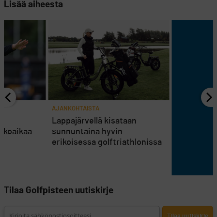
Lisää aiheesta
AJANKOHTAISTA
en
Lappajärvellä kisataan
atkoaikaa
sunnuntaina hyvin
erikoisessa golftriathlonissa
Tilaa Golfpisteen uutiskirje