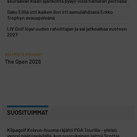
seuraavan kisan ajankohta pysyy vielä hämärän peitossa
Saku Ellilä otti kaiken ilon irti aamulähdöstä Erkko
Trophyn avauspäivänä
LIV Golf löysi uuden rahoittajan ja sai jatkoaikaa vuoteen
2027
GOLFPISTE PODCAST
The Open 2026
SUOSITUIMMAT
Kilpagolf
Koivun-huuma räjähti PGA Tourilla – yleisö
vyöryi päätösväylällä, kun nuorukainen laittoi Scottie