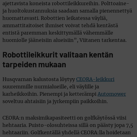
ajettavista koneista robottileikkureihin. Polttoaine-
ja huoltokustannuksia saadaan samalla pienennettyä
huomattavasti. Robottien leikatessa väyliä,
ammattitaitoiset ihmiset voivat tehdä kentästä
entistä paremman keskittymällä vähemmälle
huomiolle jääneisiin alueisiin”, Viitanen tarkentaa.
Robottileikkurit valitaan kentän
tarpeiden mukaan
Husqvarnan kalustosta löytyy
CEORA-leikkuri
suuremmille nurmialueille, eli väylille ja
karheikkoihin. Pienempi ja ketterämpi
Automower
soveltuu ahtaisiin ja jyrkempiin paikkoihin.
CEORA:n maksimikapasiteetti on golfkäytössä viisi
hehtaaria. Puisto-olosuhteissa sillä on päästy jopa 7,5
hehtaariin. Golfkentällä yhdellä CEORA:lla hoidetaan