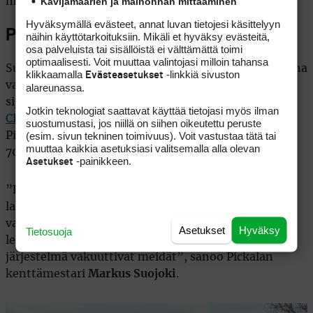
Kävijämäärien ja mainonnan mittaaminen
markkinoiden parhailla kelaleikkureilla.”
Hyväksymällä evästeet, annat luvan tietojesi käsittelyyn
Pickala Golf on Husqvarna-kenttä
näihin käyttötarkoituksiin. Mikäli et hyväksy evästeitä,
osa palveluista tai sisällöistä ei välttämättä toimi
optimaalisesti. Voit muuttaa valintojasi milloin tahansa
Suomalaisista kentistä Pickala Golf siirtyi tänä vuonna
klikkaamalla
-linkkiä sivuston
Evästeasetukset
vahvasti Husqvarnan robottileikkureihin. Siuntiossa
alareunassa.
sijaitsevaan golfkeskukseen toimitettiin seitsemän
Jotkin teknologiat saattavat käyttää tietojasi myös ilman
CEORAa
ja seitsemän
Automoweria
. Niiden lisäksi
suostumustasi, jos niillä on siihen oikeutettu peruste
(esim. sivun tekninen toimivuus). Voit vastustaa tätä tai
Pickala otti vielä yhden nelivetokoneen, joka kiipeää
muuttaa kaikkia asetuksiasi valitsemalla alla olevan
70% rinnekaltevuuteen.
-painikkeen.
Asetukset
”Kaudella 2024 valmistelimme tiekarttaa robotiikan
laajempaan käyttöönottoon sekä testasimme eri
vaihtoehtoja. Husqvarnan ensiluokkainen
Asetukset
Hyväksy
Tietosuoja
leikkuujälki, luotettavuus ja Fleet Management -
järjestelmä vakuuttivat meidät”, sanoo Pickalan
kenttämestari
Markus Suojoki
.