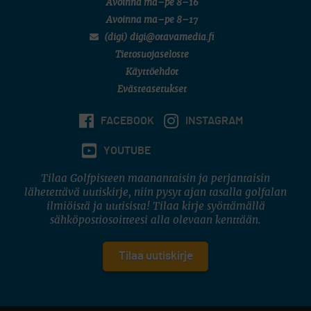
Avoinna ma–pe 8–16
Avoinna ma–pe 8–17
(digi) digi@otavamedia.fi
Tietosuojaseloste
Käyttöehdot
Evästeasetukset
FACEBOOK
INSTAGRAM
YOUTUBE
Tilaa Golfpisteen maanantaisin ja perjantaisin
lähetettävä uutiskirje, niin pysyt ajan tasalla golfalan
ilmiöistä ja uutisista! Tilaa kirje syöttämällä
sähköpostiosoitteesi alla olevaan kenttään.
Tilaa uutiskirje