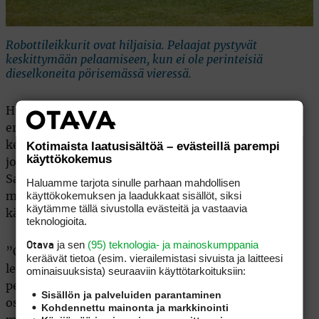
Robottileikkurit ovat hiljaisia. Pelaajat pystyvät
keskittymään pelaamiseen, kun ei ole perinteisiä
dieselkoneita pörisemässä vieressä.
Husqvarnan robottileikkureiden vahvuus on
erinomainen leikkuujälki. Kiitosta tulee pelaajilta ja
Kotimaista laatusisältöä – evästeillä parempi
kentänhoitajilta pitkin Eurooppaa. Suuria golfmaita,
käyttökokemus
joissa Husqvarnan laitteita on käytössä ovat Ruotsi,
Saksa ja Ranska. Konservatiivinen Iso-Britannia on
Haluamme tarjota sinulle parhaan mahdollisen
käyttökokemuksen ja laadukkaat sisällöt, siksi
myös siirtymässä yhä enemmän robottileikkureiden
käytämme tällä sivustolla evästeitä ja vastaavia
käyttöön.
teknologioita.
ja sen
(95) teknologia- ja mainoskumppania
Otava
”Olemme tutkineet jo vuosikausia, minkälaista
keräävät tietoa (esim. vierailemis­tasi sivuista ja laitteesi
leikkuujälki on eri ruoholaaduilla verrattuna
ominaisuuk­sista) seuraaviin käyttötarkoituksiin:
perinteisiin leikkureihin. Kaikki tutkimukset
Sisällön ja palveluiden parantaminen
osoittavat, että jälki on vähintään yhtä hyvää kuin
Kohdennettu mainonta ja markkinointi