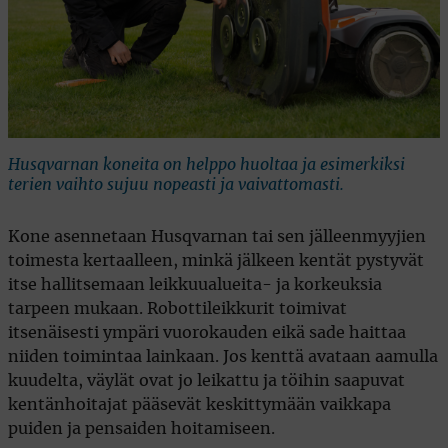
Husqvarnan koneita on helppo huoltaa ja esimerkiksi
terien vaihto sujuu nopeasti ja vaivattomasti.
Kone asennetaan Husqvarnan tai sen jälleenmyyjien
toimesta kertaalleen, minkä jälkeen kentät pystyvät
itse hallitsemaan leikkuualueita- ja korkeuksia
tarpeen mukaan. Robottileikkurit toimivat
itsenäisesti ympäri vuorokauden eikä sade haittaa
niiden toimintaa lainkaan. Jos kenttä avataan aamulla
kuudelta, väylät ovat jo leikattu ja töihin saapuvat
kentänhoitajat pääsevät keskittymään vaikkapa
puiden ja pensaiden hoitamiseen.