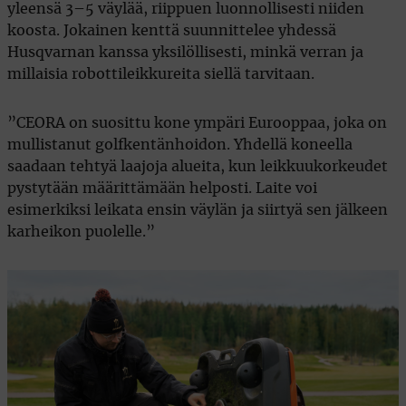
yleensä 3–5 väylää, riippuen luonnollisesti niiden
koosta. Jokainen kenttä suunnittelee yhdessä
Husqvarnan kanssa yksilöllisesti, minkä verran ja
millaisia robottileikkureita siellä tarvitaan.
”CEORA on suosittu kone ympäri Eurooppaa, joka on
mullistanut golfkentänhoidon. Yhdellä koneella
saadaan tehtyä laajoja alueita, kun leikkuukorkeudet
pystytään määrittämään helposti. Laite voi
esimerkiksi leikata ensin väylän ja siirtyä sen jälkeen
karheikon puolelle.”