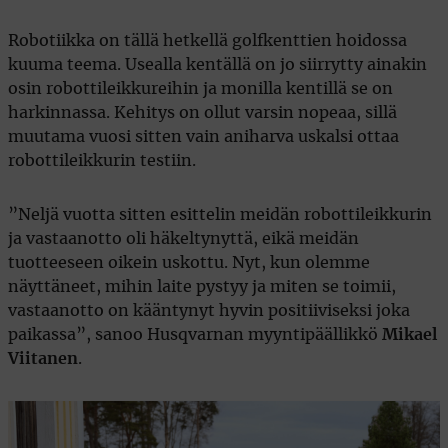
Robotiikka on tällä hetkellä golfkenttien hoidossa
kuuma teema. Usealla kentällä on jo siirrytty ainakin
osin robottileikkureihin ja monilla kentillä se on
harkinnassa. Kehitys on ollut varsin nopeaa, sillä
muutama vuosi sitten vain aniharva uskalsi ottaa
robottileikkurin testiin.
”Neljä vuotta sitten esittelin meidän robottileikkurin
ja vastaanotto oli häkeltynyttä, eikä meidän
tuotteeseen oikein uskottu. Nyt, kun olemme
näyttäneet, mihin laite pystyy ja miten se toimii,
vastaanotto on kääntynyt hyvin positiiviseksi joka
paikassa”, sanoo Husqvarnan myyntipäällikkö
Mikael
Viitanen
.