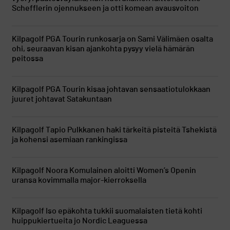
Schefflerin ojennukseen ja otti komean avausvoiton
Kilpagolf
PGA Tourin runkosarja on Sami Välimäen osalta
ohi, seuraavan kisan ajankohta pysyy vielä hämärän
peitossa
Kilpagolf
PGA Tourin kisaa johtavan sensaatiotulokkaan
juuret johtavat Satakuntaan
Kilpagolf
Tapio Pulkkanen haki tärkeitä pisteitä Tshekistä
ja kohensi asemiaan rankingissa
Kilpagolf
Noora Komulainen aloitti Women’s Openin
uransa kovimmalla major-kierroksella
Kilpagolf
Iso epäkohta tukkii suomalaisten tietä kohti
huippukiertueita jo Nordic Leaguessa