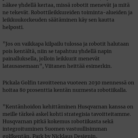
näkee yhdellä kertaa, missä robotit menevät ja mitä
ne tekevät. Robottileikkureiden toiminta-alueiden ja
leikkuukorkeuden säätäminen käy sen kautta
helposti.
”Jos on vaikkapa kilpailu tulossa ja robotit halutaan
pois kentältä, niin se tapahtuu yhdellä napin
painalluksella, jolloin leikkurit menevät
latausasemaan”, Viitanen heittää esimerkin.
Pickala Golfin tavoitteena vuoteen 2030 mennessä on
hoitaa 80 prosenttia kentän nurmesta robotiikalla.
”Kentänhoidon kehittäminen Husqvarnan kanssa on
meille tärkeä askel kohti strategisia tavoitteitamme.
Husqvarnan pitkä kokemus robotiikasta sekä
integroituminen Suomen vastuullisimman
golfkentän, Park by Nicklaus Designin,