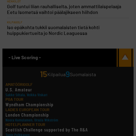
HENKILÖT
Golf tuntui liian rauhalliselta, joten ammattilaispelaaja
Eetu Isometsä vaihtoi päälajikseen hiihdon
KILPAGOLF
Iso epäkohta tukkii suomalaisten tietä kohti
huippukiertueita jo Nordic Leaguessa
- Live Scoring -
15
9
Kilpailua
Suomalaista
AMATÖÖRIGOLF
U.S. Amateur
Sakke Siltala, Veikka Viskari
PGA TOUR
Wyndham Championship
LADIES EUROPEAN TOUR
London Championship
Noora Komulainen, Ursula Wikström
HOTELPLANNER TOUR
Scottish Challenge supported by The R&A
Tapio Pulkkanen