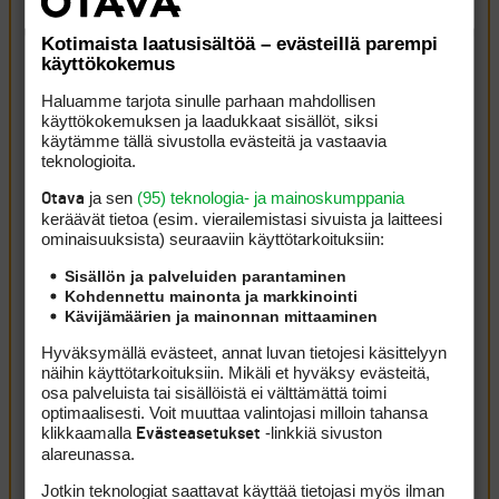
Kirjaudu sisään vastataksesi
ILMOITA ASIATON VIESTI
Kotimaista laatusisältöä – evästeillä parempi
käyttökokemus
tonymahoney
7 heinäkuun, 2026 18:33
Haluamme tarjota sinulle parhaan mahdollisen
Tämäpä oli iloinen yllätys. Toivottavasti pääsis vielä
käyttökokemuksen ja laadukkaat sisällöt, siksi
käytämme tällä sivustolla evästeitä ja vastaavia
scottish openinkiin viime hetkillä
teknologioita.
ja sen
(95) teknologia- ja mainoskumppania
Otava
Lindell The Openiin ekalla varasijalla?
keräävät tietoa (esim. vierailemis­tasi sivuista ja laitteesi
ominaisuuk­sista) seuraaviin käyttötarkoituksiin:
Kirjaudu sisään vastataksesi
ILMOITA ASIATON VIESTI
ruukku
7 heinäkuun, 2026 19:13
Sisällön ja palveluiden parantaminen
Kohdennettu mainonta ja markkinointi
Olisikohan ollut niin, että The Open varasijat tulevat
Kävijämäärien ja mainonnan mittaaminen
ensiksi kahdelle maailman listan parahaalle, joilla ei
Hyväksymällä evästeet, annat luvan tietojesi käsittelyyn
ole paikkaa ja sen jäkeen maanantai karsinnan
näihin käyttötarkoituksiin. Mikäli et hyväksy evästeitä,
parhaille. Tuollasita muistan lukeneeni, mutta en nyt
osa palveluista tai sisällöistä ei välttämättä toimi
ala tarkistelemaan.
optimaalisesti. Voit muuttaa valintojasi milloin tahansa
klikkaamalla
-linkkiä sivuston
Evästeasetukset
Kirjaudu sisään vastataksesi
ILMOITA ASIATON VIESTI
alareunassa.
Jotkin teknologiat saattavat käyttää tietojasi myös ilman
Routagolf
7 heinäkuun, 2026 18:53