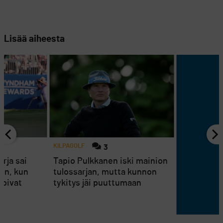
Lisää aiheesta
KILPAGOLF
3
rja sai
Tapio Pulkkanen iski mainion
en, kun
tulossarjan, mutta kunnon
koivat
tykitys jäi puuttumaan