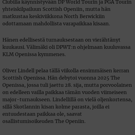
Clubilla käynnistyvään DP World Tourin ja PGA Tourin
yhteiskilpailuun Scottish Openiin, mutta hän
matkustaa keskiviikkona North Berwickiin
odottamaan mahdollista varapaikkaa kisaan.
Hänen edellisestä turnauksestaan on vierähtänyt
kuukausi. Välimäki oli DPWT:n ohjelmaan kuuluvassa
KLM Openissa kymmenes.
Oliver Lindell pelaa tällä viikolla ensimmäisen kerran
Scottish Openissa. Hän debytoi vuonna 2025 The
Openissa, jossa tuli jaettu 28. sija, mutta porvoolainen
on edelleen vailla paikkaa tämän vuoden viimeiseen
major-turnaukseen. Lindellillä on vielä oljenkortensa,
sillä Skotlannin kisan kolme parasta, joilla ei
entuudestaan paikkaa ole, saavat
osallistumisoikeuden The Openiin.