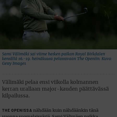
Sami Välimäki sai viime hetken paikan Royal Birkdalen
kentällä 16.−19. heinäkuuta pelattavaan The Openiin. Kuva:
Getty Images
Välimäki pelaa ensi viikolla kolmannen
kerran urallaan major-kauden päättävässä
kilpailussa.
nähdään kuin nähdäänkin tänä
THE OPENISSA
vuonna suomalaisväriä. Sami Välimäen paikka