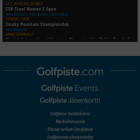
LET ACCESS SERIES
CSK Steel Women´S Open
Anna Backman, Katri Bakker, Elina Saksa
EPSON TOUR
Smoky Mountain Championship
Kiira Riihijärvi
AMATÖÖRIGOLF
Finnish International Amateur Championship (Erkko Trophy)
AMATÖÖRIGOLF
Finnish International Ladies' Amateur Championship (+ U21 ja
U18/FJT/Aulanko)
LEGENDS TOUR
Staysure PGA Seniors Championship
AMATÖÖRIGOLF
U.S. Women's Amateur Championship
MUU
Kivitippu Classic Invitational 2026
LIV GOLF
New York
SM-KILPAILUT
SM-reikäpeli (M50/Kymen Golf)
Golfpiste mediakortti
FINNISH JUNIOR TOUR
7 (U18 ja U21/pojat/Tahko)
Mediahinnasto
MID TOUR
Tietoa verkon kävijöistä
6 (Archipelagia Golf)
Golfpisteen yhteystiedot