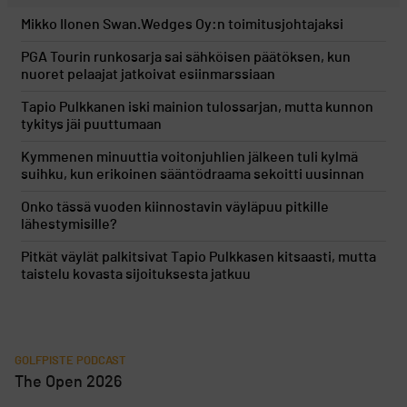
Mikko Ilonen Swan.Wedges Oy:n toimitusjohtajaksi
PGA Tourin runkosarja sai sähköisen päätöksen, kun
nuoret pelaajat jatkoivat esiinmarssiaan
Tapio Pulkkanen iski mainion tulossarjan, mutta kunnon
tykitys jäi puuttumaan
Kymmenen minuuttia voitonjuhlien jälkeen tuli kylmä
suihku, kun erikoinen sääntödraama sekoitti uusinnan
Onko tässä vuoden kiinnostavin väyläpuu pitkille
lähestymisille?
Pitkät väylät palkitsivat Tapio Pulkkasen kitsaasti, mutta
taistelu kovasta sijoituksesta jatkuu
GOLFPISTE PODCAST
The Open 2026