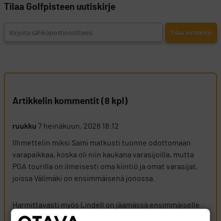
Tilaa Golfpisteen uutiskirje
Artikkelin kommentit (8 kpl)
ruukku
7 heinäkuun, 2026 18:12
Ilhmettelin miksi Sami matkusti tuonne odottomaan
varapaikkaa, koska oli niin kaukana varasijoilla, mutta
PGA tourilla on ilmeisesti oma kiintiö ja omat varasijat,
joissa Välimäki on ensimmäisenä jonossa.
Harmittavasti myös Lindell on jäämässä ensimmäiselle
varasijalle.