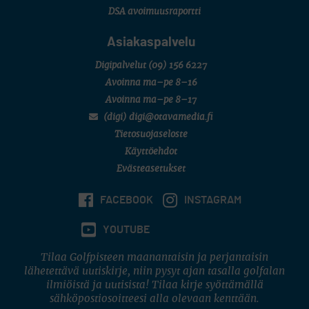
DSA avoimuusraportti
Asiakaspalvelu
Digipalvelut
(09) 156 6227
Avoinna ma–pe 8–16
Avoinna ma–pe 8–17
(digi) digi@otavamedia.fi
Tietosuojaseloste
Käyttöehdot
Evästeasetukset
FACEBOOK
INSTAGRAM
YOUTUBE
Tilaa Golfpisteen maanantaisin ja perjantaisin
lähetettävä uutiskirje, niin pysyt ajan tasalla golfalan
ilmiöistä ja uutisista! Tilaa kirje syöttämällä
sähköpostiosoitteesi alla olevaan kenttään.