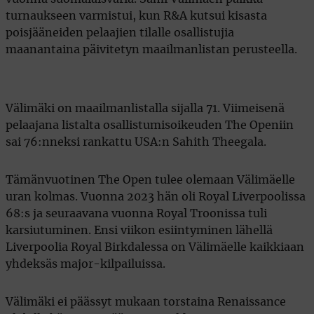
turnaukseen varmistui, kun R&A kutsui kisasta
poisjääneiden pelaajien tilalle osallistujia
maanantaina päivitetyn maailmanlistan perusteella.
Välimäki on maailmanlistalla sijalla 71. Viimeisenä
pelaajana listalta osallistumisoikeuden The Openiin
sai 76:nneksi rankattu USA:n Sahith Theegala.
Tämänvuotinen The Open tulee olemaan Välimäelle
uran kolmas. Vuonna 2023 hän oli Royal Liverpoolissa
68:s ja seuraavana vuonna Royal Troonissa tuli
karsiutuminen. Ensi viikon esiintyminen lähellä
Liverpoolia Royal Birkdalessa on Välimäelle kaikkiaan
yhdeksäs major-kilpailuissa.
Välimäki ei päässyt mukaan torstaina Renaissance