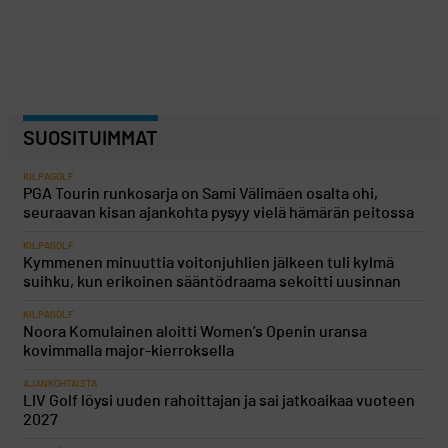
SUOSITUIMMAT
KILPAGOLF
PGA Tourin runkosarja on Sami Välimäen osalta ohi,
seuraavan kisan ajankohta pysyy vielä hämärän peitossa
KILPAGOLF
Kymmenen minuuttia voitonjuhlien jälkeen tuli kylmä
suihku, kun erikoinen sääntödraama sekoitti uusinnan
KILPAGOLF
Noora Komulainen aloitti Women’s Openin uransa
kovimmalla major-kierroksella
AJANKOHTAISTA
LIV Golf löysi uuden rahoittajan ja sai jatkoaikaa vuoteen
2027