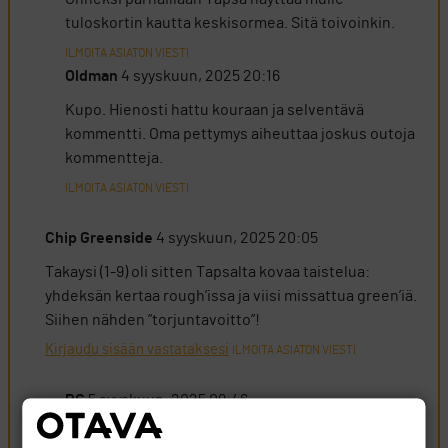
tuloskortin kautta keskisormea. Sitä toivoinkin.
ILMOITA ASIATON VIESTI
Oldman
4 syyskuun, 2025 20:16
Kupo. Hienosti hattu kouraan ja selventävä
kommentti. Oma pettymys aiheuttaa joskus outoja
kommentteja.
ILMOITA ASIATON VIESTI
Chip Greenside
4 syyskuun, 2025 20:05
Takaysi (1-9) oli sitten Tapsalta kovaa taistelua:
yhdeksän kertaa rough’issa ja viisi missattua green’iä.
Siihen nähden ”torjuntavoitto”!
Kirjaudu sisään vastataksesi
ILMOITA ASIATON VIESTI
PG
5 syyskuun, 2025 09:46
Juuri näin. Takaysin vaikeat tilanteet Tapsa selvitti