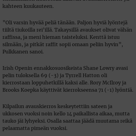
kahteen kuukauteen.
”Oli varsin hyvää peliä tänään. Paljon hyviä lyöntejä
tiiltä tiukoilla rei’illä. Takaysillä avaukset olivat vähän
raffissa, ja meni hieman taisteluksi. Kenttä istuu
silmään, ja pitkät raffit sopii omaan peliin hyvin”,
Pulkkanen sanoi.
Irish Openin ennakkosuosikeista Shane Lowry avasi
pelin tuloksella 69 (-3) ja Tyrrell Hatton oli
kierrostaan loppuhetkillä kaksi alle. Rory McIlroy ja
Brooks Koepka käyttivät kierrokseensa 71 (-1) lyöntiä.
Kilpailun avauskierros keskeytettiin sateen ja
ukkosen vuoksi noin kello 14 paikallista aikaa, mutta
tauko jäi lyhyeksi. Osalla saattaa jäädä muutama reikä
pelaamatta pimeän vuoksi.