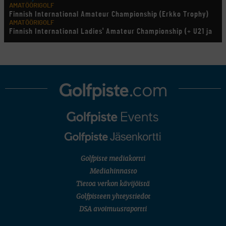
AMATÖÖRIGOLF
Finnish International Amateur Championship (Erkko Trophy)
AMATÖÖRIGOLF
Finnish International Ladies' Amateur Championship (+ U21 ja
U18/FJT/Aulanko)
KORN FERRY TOUR
Pinnacle Bank Championship
LEGENDS TOUR
Staysure PGA Seniors Championship
AMATÖÖRIGOLF
U.S. Women's Amateur Championship
AMATÖÖRIGOLF
English Boys' (U14) Open Amateur Stroke Play Championship
Eeli Krankka, Lionel Mutikainen
MUU
Kivitippu Classic Invitational 2026
LIV GOLF
New York
Golfpiste mediakortti
SM-KILPAILUT
SM-reikäpeli (M50/Kymen Golf)
Mediahinnasto
FINNISH JUNIOR TOUR
Tietoa verkon kävijöistä
7 (U18 ja U21/pojat/Tahko)
MID TOUR
Golfpisteen yhteystiedot
6 (Archipelagia Golf)
DSA avoimuusraportti