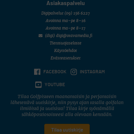
Asiakaspalvelu
Digipalvelut
(09) 156 6227
Avoinna ma–pe 8–16
Avoinna ma–pe 8–17
(digi) digi@otavamedia.fi
Tietosuojaseloste
Käyttöehdot
Evästeasetukset
FACEBOOK
INSTAGRAM
YOUTUBE
Tilaa Golfpisteen maanantaisin ja perjantaisin
lähetettävä uutiskirje, niin pysyt ajan tasalla golfalan
ilmiöistä ja uutisista! Tilaa kirje syöttämällä
sähköpostiosoitteesi alla olevaan kenttään.
Tilaa uutiskirje