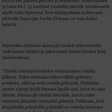
mutta sen jälkeen peli syttyi liekkeihin: kuusi birdieä
ja tulos 68 (-4) nostivat Lindellin jaetulle kuudennelle
sijalle Irish Openissa. Eroa kärkipaikkaa hallussaan
pitävään Espanjan Nacho Elviraan on vain kaksi
lyöntiä.
Päästyään nihkästä alusta yli Lindell teki etuysillä
vielä kolme birdieä ja takoi toiset kolme birdieä lisää
sisääntulossa.
”Hyvää tekemistä kahden ensimmäisen väylän
jälkeen. Tulee olemaan vaikea viikko griinien
puolesta, sillä ne ovat todella pehmeät. Pitkätkin
raudat täytyy lyödä ilmassa lipulle asti, jotta ne saisi
lähelle. Putteja jäi tänään kentälle, mutta tulee
varmasti jäämään muinakin päivinä. Veikkaan, että
iltapäivällä pehmeillä griineillä on todella haastava