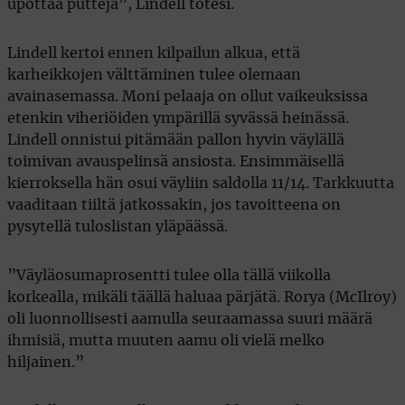
upottaa putteja”, Lindell totesi.
Lindell kertoi ennen kilpailun alkua, että
karheikkojen välttäminen tulee olemaan
avainasemassa. Moni pelaaja on ollut vaikeuksissa
etenkin viheriöiden ympärillä syvässä heinässä.
Lindell onnistui pitämään pallon hyvin väylällä
toimivan avauspelinsä ansiosta. Ensimmäisellä
kierroksella hän osui väyliin saldolla 11/14. Tarkkuutta
vaaditaan tiiltä jatkossakin, jos tavoitteena on
pysytellä tuloslistan yläpäässä.
”Väyläosumaprosentti tulee olla tällä viikolla
korkealla, mikäli täällä haluaa pärjätä. Rorya (McIlroy)
oli luonnollisesti aamulla seuraamassa suuri määrä
ihmisiä, mutta muuten aamu oli vielä melko
hiljainen.”