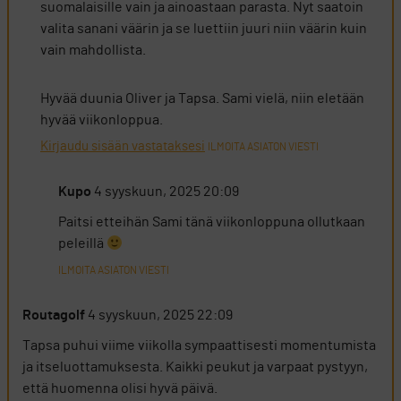
suomalaisille vain ja ainoastaan parasta. Nyt saatoin
valita sanani väärin ja se luettiin juuri niin väärin kuin
vain mahdollista.
Hyvää duunia Oliver ja Tapsa. Sami vielä, niin eletään
hyvää viikonloppua.
Kirjaudu sisään vastataksesi
ILMOITA ASIATON VIESTI
Kupo
4 syyskuun, 2025 20:09
Paitsi etteihän Sami tänä viikonloppuna ollutkaan
peleillä
ILMOITA ASIATON VIESTI
Routagolf
4 syyskuun, 2025 22:09
Tapsa puhui viime viikolla sympaattisesti momentumista
ja itseluottamuksesta. Kaikki peukut ja varpaat pystyyn,
että huomenna olisi hyvä päivä.