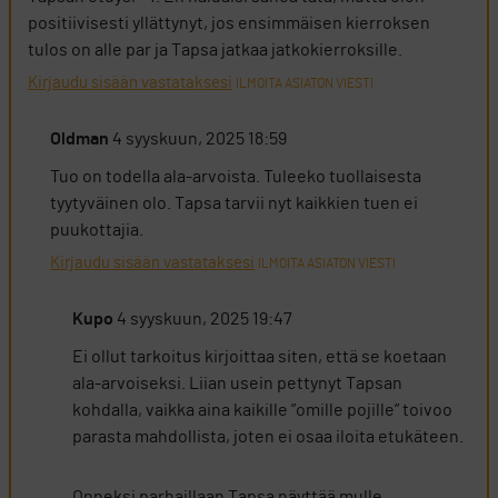
positiivisesti yllättynyt, jos ensimmäisen kierroksen
tulos on alle par ja Tapsa jatkaa jatkokierroksille.
Kirjaudu sisään vastataksesi
ILMOITA ASIATON VIESTI
Oldman
4 syyskuun, 2025 18:59
Tuo on todella ala-arvoista. Tuleeko tuollaisesta
tyytyväinen olo. Tapsa tarvii nyt kaikkien tuen ei
puukottajia.
Kirjaudu sisään vastataksesi
ILMOITA ASIATON VIESTI
Kupo
4 syyskuun, 2025 19:47
Ei ollut tarkoitus kirjoittaa siten, että se koetaan
ala-arvoiseksi. Liian usein pettynyt Tapsan
kohdalla, vaikka aina kaikille ”omille pojille” toivoo
parasta mahdollista, joten ei osaa iloita etukäteen.
Onneksi parhaillaan Tapsa näyttää mulle