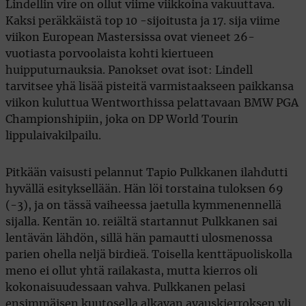
Lindellin vire on ollut viime viikkoina vakuuttava.
Kaksi peräkkäistä top 10 -sijoitusta ja 17. sija viime
viikon European Mastersissa ovat vieneet 26-
vuotiasta porvoolaista kohti kiertueen
huipputurnauksia. Panokset ovat isot: Lindell
tarvitsee yhä lisää pisteitä varmistaakseen paikkansa
viikon kuluttua Wentworthissa pelattavaan BMW PGA
Championshipiin, joka on DP World Tourin
lippulaivakilpailu.
Pitkään vaisusti pelannut Tapio Pulkkanen ilahdutti
hyvällä esityksellään. Hän löi torstaina tuloksen 69
(-3), ja on tässä vaiheessa jaetulla kymmenennellä
sijalla. Kentän 10. reiältä startannut Pulkkanen sai
lentävän lähdön, sillä hän pamautti ulosmenossa
parien ohella neljä birdieä. Toisella kenttäpuoliskolla
meno ei ollut yhtä railakasta, mutta kierros oli
kokonaisuudessaan vahva. Pulkkanen pelasi
ensimmäisen kuutosella alkavan avauskierroksen yli