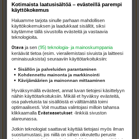
tosi hienosti. Kierroksen molemmat bogit tulivat
Kotimaista laatusisältöä – evästeillä parempi
käyttökokemus
takaysillä helpoista tilateista lyhyiden parputtien
jäädessä reiän reunalle. Toivottavasti Tapsan
Haluamme tarjota sinulle parhaan mahdollisen
käyttökokemuksen ja laadukkaat sisällöt, siksi
pelivire säilyy.
käytämme tällä sivustolla evästeitä ja vastaavia
teknologioita.
Muuten, viime viikon DP-voittajan Thriston
ja sen
(95) teknologia- ja mainoskumppania
Otava
Lawrencen peli ei eka kierroksella vielä oikein
keräävät tietoa (esim. vierailemis­tasi sivuista ja laitteesi
kulkenut: raffeissa 17 kertaa, tulos +9 ja sijoitus
ominaisuuk­sista) seuraaviin käyttötarkoituksiin:
T153.
Sisällön ja palveluiden parantaminen
Kohdennettu mainonta ja markkinointi
ILMOITA ASIATON VIESTI
Kävijämäärien ja mainonnan mittaaminen
kabisk37
4 syyskuun, 2025 18:47
Hyväksymällä evästeet, annat luvan tietojesi käsittelyyn
näihin käyttötarkoituksiin. Mikäli et hyväksy evästeitä,
Miksi heti kun jollakin on vaikea kausi, niin löytyy
osa palveluista tai sisällöistä ei välttämättä toimi
optimaalisesti. Voit muuttaa valintojasi milloin tahansa
selkäänpuukottajia? Silloinkin pitäisi tukea auttaakseen
klikkaamalla
-linkkiä sivuston
Evästeasetukset
taas eteenpäin.
alareunassa.
Kirjaudu sisään vastataksesi
ILMOITA ASIATON VIESTI
Jotkin teknologiat saattavat käyttää tietojasi myös ilman
Slowhand998
4 syyskuun, 2025 19:20
suostumustasi, jos niillä on siihen oikeutettu peruste