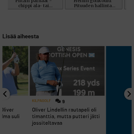
Lisää aiheesta
KILPAGOLF
9
 Oliver
Oliver Lindellin rautapeli oli
elma suli
timanttia, mutta putteri jätti
jossiteltavaa