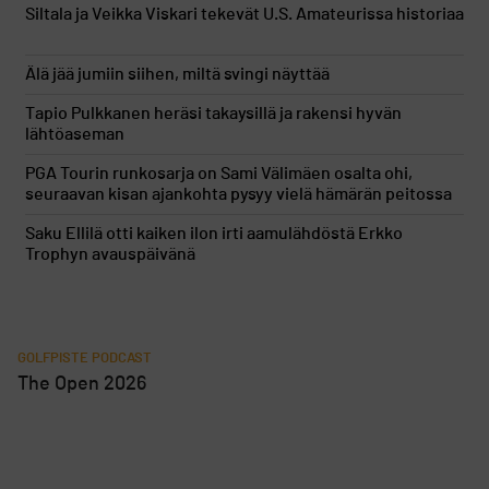
Siltala ja Veikka Viskari tekevät U.S. Amateurissa historiaa
Älä jää jumiin siihen, miltä svingi näyttää
Tapio Pulkkanen heräsi takaysillä ja rakensi hyvän
lähtöaseman
PGA Tourin runkosarja on Sami Välimäen osalta ohi,
seuraavan kisan ajankohta pysyy vielä hämärän peitossa
Saku Ellilä otti kaiken ilon irti aamulähdöstä Erkko
Trophyn avauspäivänä
GOLFPISTE PODCAST
The Open 2026