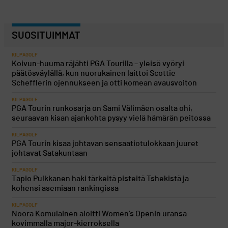
SUOSITUIMMAT
KILPAGOLF
Koivun-huuma räjähti PGA Tourilla – yleisö vyöryi
päätösväylällä, kun nuorukainen laittoi Scottie
Schefflerin ojennukseen ja otti komean avausvoiton
KILPAGOLF
PGA Tourin runkosarja on Sami Välimäen osalta ohi,
seuraavan kisan ajankohta pysyy vielä hämärän peitossa
KILPAGOLF
PGA Tourin kisaa johtavan sensaatiotulokkaan juuret
johtavat Satakuntaan
KILPAGOLF
Tapio Pulkkanen haki tärkeitä pisteitä Tshekistä ja
kohensi asemiaan rankingissa
KILPAGOLF
Noora Komulainen aloitti Women’s Openin uransa
kovimmalla major-kierroksella