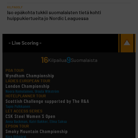
KILPAGOLF
Iso epäkohta tukkii suomalaisten tietä kohti
huippukiertueita jo Nordic Leaguessa
- Live Scoring -
16
9
Kilpailua
Suomalaista
PGA TOUR
Wyndham Championship
LADIES EUROPEAN TOUR
London Championship
Noora Komulainen, Ursula Wikström
HOTELPLANNER TOUR
Scottish Challenge supported by The R&A
Tapio Pulkkanen
LET ACCESS SERIES
CSK Steel Women´S Open
Anna Backman, Katri Bakker, Elina Saksa
EPSON TOUR
Smoky Mountain Championship
Kiira Riihijärvi