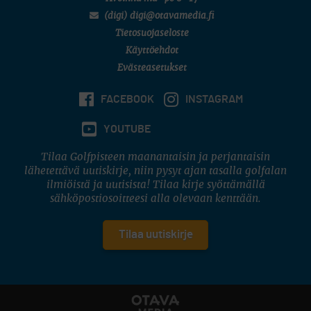
(digi) digi@otavamedia.fi
Tietosuojaseloste
Käyttöehdot
Evästeasetukset
FACEBOOK
INSTAGRAM
YOUTUBE
Tilaa Golfpisteen maanantaisin ja perjantaisin
lähetettävä uutiskirje, niin pysyt ajan tasalla golfalan
ilmiöistä ja uutisista! Tilaa kirje syöttämällä
sähköpostiosoitteesi alla olevaan kenttään.
Tilaa uutiskirje