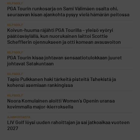
KILPAGOLF
PGA Tourin runkosarja on Sami Välimäen osalta ohi,
seuraavan kisan ajankohta pysyy vielä hämärän peitossa
KILPAGOLF
Koivun-huuma räjähti PGA Tourilla – yleisö vyöryi
päätösväylällä, kun nuorukainen laittoi Scottie
Schefflerin ojennukseen ja otti komean avausvoiton
KILPAGOLF
PGA Tourin kisaa johtavan sensaatiotulokkaan juuret
johtavat Satakuntaan
KILPAGOLF
Tapio Pulkkanen haki tärkeitä pisteitä Tshekistä ja
kohensi asemiaan rankingissa
KILPAGOLF
Noora Komulainen aloitti Women’s Openin uransa
kovimmalla major-kierroksella
AJANKOHTAISTA
LIV Golf löysi uuden rahoittajan ja sai jatkoaikaa vuoteen
2027