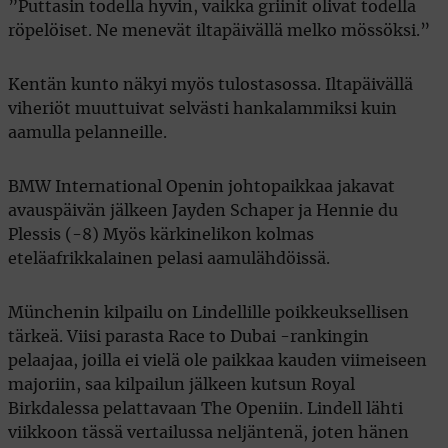
”Puttasin todella hyvin, vaikka griinit olivat todella
röpelöiset. Ne menevät iltapäivällä melko mössöksi.”
Kentän kunto näkyi myös tulostasossa. Iltapäivällä
viheriöt muuttuivat selvästi hankalammiksi kuin
aamulla pelanneille.
BMW International Openin johtopaikkaa jakavat
avauspäivän jälkeen Jayden Schaper ja Hennie du
Plessis (-8) Myös kärkinelikon kolmas
eteläafrikkalainen pelasi aamulähdöissä.
Münchenin kilpailu on Lindellille poikkeuksellisen
tärkeä. Viisi parasta Race to Dubai -rankingin
pelaajaa, joilla ei vielä ole paikkaa kauden viimeiseen
majoriin, saa kilpailun jälkeen kutsun Royal
Birkdalessa pelattavaan The Openiin. Lindell lähti
viikkoon tässä vertailussa neljäntenä, joten hänen