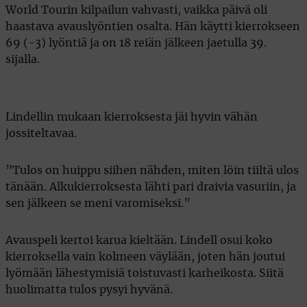
World Tourin kilpailun vahvasti, vaikka päivä oli
haastava avauslyöntien osalta. Hän käytti kierrokseen
69 (-3) lyöntiä ja on 18 reiän jälkeen jaetulla 39.
sijalla.
Lindellin mukaan kierroksesta jäi hyvin vähän
jossiteltavaa.
”Tulos on huippu siihen nähden, miten löin tiiltä ulos
tänään. Alkukierroksesta lähti pari draivia vasuriin, ja
sen jälkeen se meni varomiseksi.”
Avauspeli kertoi karua kieltään. Lindell osui koko
kierroksella vain kolmeen väylään, joten hän joutui
lyömään lähestymisiä toistuvasti karheikosta. Siitä
huolimatta tulos pysyi hyvänä.