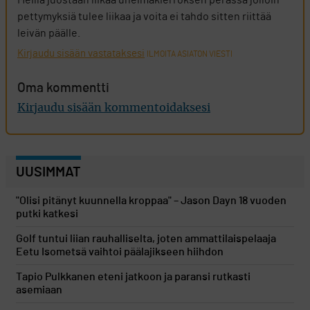
Meillä juostaan liikaa unelmakierroksen perässä jolloin
pettymyksiä tulee liikaa ja voita ei tahdo sitten riittää
leivän päälle.
Kirjaudu sisään vastataksesi
ILMOITA ASIATON VIESTI
Oma kommentti
Kirjaudu sisään kommentoidaksesi
UUSIMMAT
"Olisi pitänyt kuunnella kroppaa" – Jason Dayn 18 vuoden
putki katkesi
Golf tuntui liian rauhalliselta, joten ammattilaispelaaja
Eetu Isometsä vaihtoi päälajikseen hiihdon
Tapio Pulkkanen eteni jatkoon ja paransi rutkasti
asemiaan