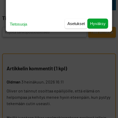
Tilaa Golfpisteen uutiskirje
Asetukset
Hyväksy
Tietosuoja
Artikkelin kommentit (1 kpl)
Oldman
3 heinäkuun, 2026 16:11
Oliver on tainnut osoittaa epäilijöille, että elämä on
helpompaa ja kehitys menee hyvin eteenpäin, kun pystyy
tekemään cutin useasti.