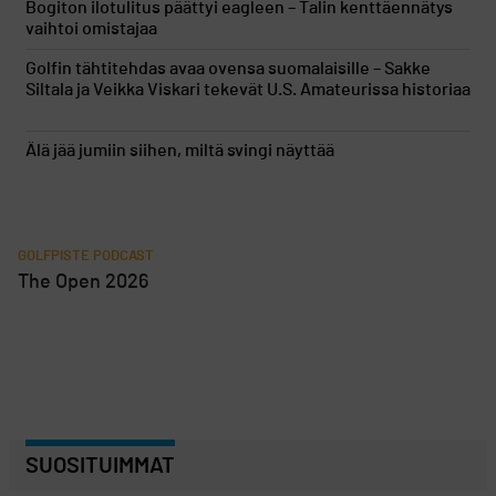
Bogiton ilotulitus päättyi eagleen – Talin kenttäennätys
vaihtoi omistajaa
Golfin tähtitehdas avaa ovensa suomalaisille – Sakke
Siltala ja Veikka Viskari tekevät U.S. Amateurissa historiaa
Älä jää jumiin siihen, miltä svingi näyttää
GOLFPISTE PODCAST
The Open 2026
SUOSITUIMMAT