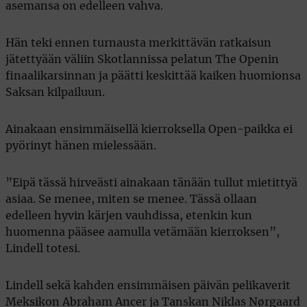
asemansa on edelleen vahva.
Hän teki ennen turnausta merkittävän ratkaisun
jätettyään väliin Skotlannissa pelatun The Openin
finaalikarsinnan ja päätti keskittää kaiken huomionsa
Saksan kilpailuun.
Ainakaan ensimmäisellä kierroksella Open-paikka ei
pyörinyt hänen mielessään.
”Eipä tässä hirveästi ainakaan tänään tullut mietittyä
asiaa. Se menee, miten se menee. Tässä ollaan
edelleen hyvin kärjen vauhdissa, etenkin kun
huomenna pääsee aamulla vetämään kierroksen”,
Lindell totesi.
Lindell sekä kahden ensimmäisen päivän pelikaverit
Meksikon Abraham Ancer ja Tanskan Niklas Nørgaard