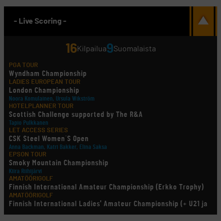
- Live Scoring -
16
9
Kilpailua
Suomalaista
PGA TOUR
Wyndham Championship
LADIES EUROPEAN TOUR
London Championship
Noora Komulainen, Ursula Wikström
HOTELPLANNER TOUR
Scottish Challenge supported by The R&A
Tapio Pulkkanen
LET ACCESS SERIES
CSK Steel Women´S Open
Anna Backman, Katri Bakker, Elina Saksa
EPSON TOUR
Smoky Mountain Championship
Kiira Riihijärvi
AMATÖÖRIGOLF
Finnish International Amateur Championship (Erkko Trophy)
AMATÖÖRIGOLF
Finnish International Ladies' Amateur Championship (+ U21 ja
U18/FJT/Aulanko)