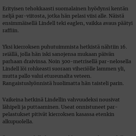
Erityisen tehokkaasti suomalainen hyödynsi kentän
neljä par-viitosta, jotka hän pelasi viisi alle. Näistä
ensimmäisellä Lindell teki eaglen, vaikka avaus päätyi
raffiin.
Yksi kierroksen puhutuimmista hetkistä nähtiin 16.
reiällä, jolla hän iski sanojensa mukaan päivän
parhaan draivinsa. Noin 300-metrisellä par-nelosella
Lindell löi rohkeasti suoraan viheriölle lammen yli,
mutta pallo valui etureunalta veteen.
Rangaistuslyönnistä huolimatta hän taisteli parin.
Vaikeina hetkinä Lindellin vahvuudeksi nousivat
lähipeli ja puttaaminen. Useat onnistuneet par-
pelastukset pitivät kierroksen kasassa etenkin
alkupuolella.