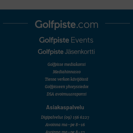
KORN FERRY TOUR
Pinnacle Bank Championship
LEGENDS TOUR
Staysure PGA Seniors Championship
AMATÖÖRIGOLF
U.S. Women's Amateur Championship
AMATÖÖRIGOLF
English Boys' (U14) Open Amateur Stroke Play Championship
Eeli Krankka, Lionel Mutikainen
MUU
Kivitippu Classic Invitational 2026
LIV GOLF
New York
Golfpiste mediakortti
SM-KILPAILUT
SM-reikäpeli (M50/Kymen Golf)
Mediahinnasto
FINNISH JUNIOR TOUR
Tietoa verkon kävijöistä
7 (U18 ja U21/pojat/Tahko)
MID TOUR
Golfpisteen yhteystiedot
6 (Archipelagia Golf)
DSA avoimuusraportti
Asiakaspalvelu
Digipalvelut
(09) 156 6227
Avoinna ma–pe 8–16
Avoinna ma–pe 8–17