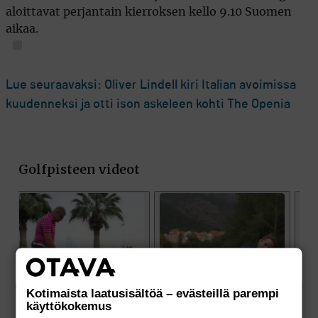
aloittavat perjantain kierroksen kello 9.10 Suomen
aikaa.
Lue seuraavaksi: Oliver Lindell kiri Italian avoimissa
kuudenneksi ja otti ison askeleen kohti The Openia
Kotimaista laatusisältöä – evästeillä parempi
käyttökokemus