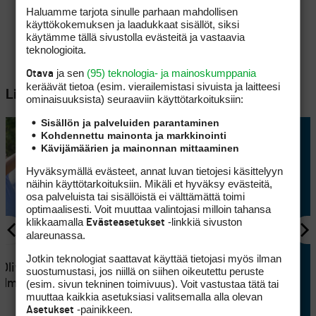
Haluamme tarjota sinulle parhaan mahdollisen
käyttökokemuksen ja laadukkaat sisällöt, siksi
käytämme tällä sivustolla evästeitä ja vastaavia
teknologioita.
ja sen
(95) teknologia- ja mainoskumppania
Otava
keräävät tietoa (esim. vierailemis­tasi sivuista ja laitteesi
Lisää aiheesta
ominaisuuk­sista) seuraaviin käyttötarkoituksiin:
Sisällön ja palveluiden parantaminen
Kohdennettu mainonta ja markkinointi
Kävijämäärien ja mainonnan mittaaminen
Hyväksymällä evästeet, annat luvan tietojesi käsittelyyn
näihin käyttötarkoituksiin. Mikäli et hyväksy evästeitä,
osa palveluista tai sisällöistä ei välttämättä toimi
optimaalisesti. Voit muuttaa valintojasi milloin tahansa
klikkaamalla
-linkkiä sivuston
Evästeasetukset
alareunassa.
KILPAGOLF
9
Jotkin teknologiat saattavat käyttää tietojasi myös ilman
 Oliver
Oliver Lindellin rautapeli oli
suostumustasi, jos niillä on siihen oikeutettu peruste
elma suli
timanttia, mutta putteri jätti
(esim. sivun tekninen toimivuus). Voit vastustaa tätä tai
muuttaa kaikkia asetuksiasi valitsemalla alla olevan
jossiteltavaa
-painikkeen.
Asetukset