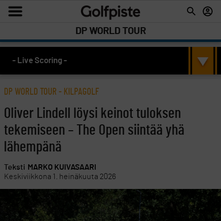
DP WORLD TOUR
- Live Scoring -
DP WORLD TOUR
-
KILPAGOLF
Oliver Lindell löysi keinot tuloksen
tekemiseen – The Open siintää yhä
lähempänä
Teksti
MARKO KUIVASAARI
Keskiviikkona 1. heinäkuuta 2026