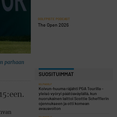
GOLFPISTE PODCAST
The Open 2026
nen parhaan
SUOSITUIMMAT
KILPAGOLF
Koivun-huuma räjähti PGA Tourilla –
15:een.
yleisö vyöryi päätösväylällä, kun
nuorukainen laittoi Scottie Schefflerin
ojennukseen ja otti komean
avausvoiton
ahvan