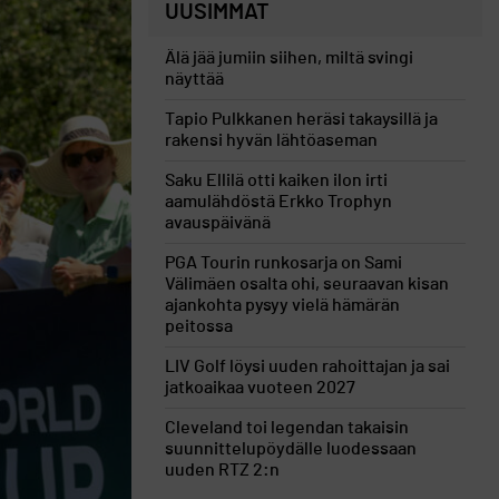
UUSIMMAT
Älä jää jumiin siihen, miltä svingi
näyttää
Tapio Pulkkanen heräsi takaysillä ja
rakensi hyvän lähtöaseman
Saku Ellilä otti kaiken ilon irti
aamulähdöstä Erkko Trophyn
avauspäivänä
PGA Tourin runkosarja on Sami
Välimäen osalta ohi, seuraavan kisan
ajankohta pysyy vielä hämärän
peitossa
LIV Golf löysi uuden rahoittajan ja sai
jatkoaikaa vuoteen 2027
Cleveland toi legendan takaisin
suunnittelupöydälle luodessaan
uuden RTZ 2:n