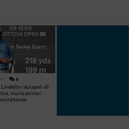
OLF
9
 Lindellin rautapeli oli
ttia, mutta putteri
jossiteltavaa