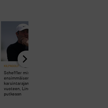
KILPAGOLF
2
KILPAGOLF
10
Scheffler missasi
Oliver Lindell tykitti k
ensimmäisen kerran
tuntumaan ja sytytti 
karsintarajan lähes neljään
haaveensa
vuoteen, Lindell jatkaa omaa
putkeaan