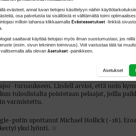
osoitti loppukierroksella vankkaa taistelutahtoa
 evästeet, annat luvan tietojesi käsittelyyn näihin käyttötarkoituksiin
teitä, osa palveluista tai sisällöistä ei välttämättä toimi optimaalisest
intojasi milloin tahansa klikkaamalla
-linkkiä sivust
Evästeasetukset
etristä sisään. Pisimmät olivat kuusimetrisiä”, r
a.
ertoi.
logiat saattavat käyttää tietojasi myös ilman suostumustasi, jos niillä
peruste (esim. sivun tekninen toimivuus). Voit vastustaa tätä tai muutt
 valitsemalla alla olevan
-painikkeen.
Asetukset
le vielä täysin menneet. Seuraava mahdollisus s
Tourin yhteiskilpailussa Scottish Openissa, mik
jalta.
Asetukset
ajor-turnaukseen. Lindell arvioi, että noin k
kun tuloslistalta poistetaan pelaajat, joilla pai
n varmistettu.
agle-putin upottanut Michael Hollick (-18). Ero
ertyi yksi lyönti.