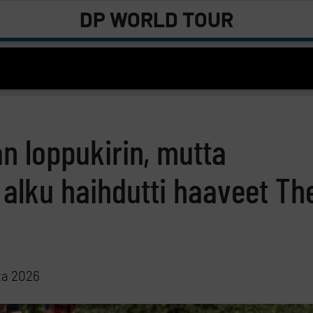
DP WORLD TOUR
ean loppukirin, mutta
 alku haihdutti haaveet Th
ta 2026