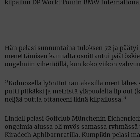
kilpailun DP World Tourin BMW Internationa
Hän pelasi sunnuntaina tuloksen 72 ja päätyi j
menettämisen kannalta osoittautui päätöskierr
ongelmiin viheriöillä, kun koko viikon vahvuuten
”Kolmosella lyöntini rautakasilla meni lähes s
putti pitkäksi ja metristä yläpuolelta lip out
neljää puttia ottaneeni ikinä kilpailussa.”
Lindell pelasi Golfclub Münchenin Eichenriedin
ongelmia alussa oli myös samassa ryhmässä 
Kiradech Aphibarnratilla. Kumpikin pelasi mai