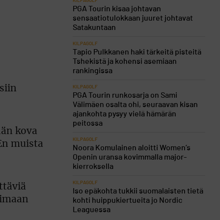
KILPAGOLF
PGA Tourin kisaa johtavan
sensaatiotulokkaan juuret johtavat
Satakuntaan
KILPAGOLF
Tapio Pulkkanen haki tärkeitä pisteitä
Tshekistä ja kohensi asemiaan
rankingissa
siin
KILPAGOLF
PGA Tourin runkosarja on Sami
Välimäen osalta ohi, seuraavan kisan
ajankohta pysyy vielä hämärän
peitossa
ähän kova
KILPAGOLF
 En muista
Noora Komulainen aloitti Women’s
Openin uransa kovimmalla major-
kierroksella
KILPAGOLF
ttäviä
Iso epäkohta tukkii suomalaisten tietä
aimaan
kohti huippukiertueita jo Nordic
Leaguessa