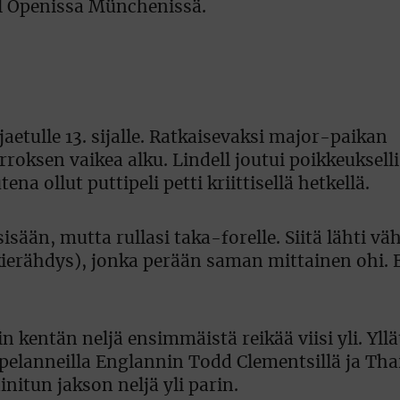
l Openissa Münchenissä.
aetulle 13. sijalle. Ratkaisevaksi major-paikan
oksen vaikea alku. Lindell joutui poikkeukselli
a ollut puttipeli petti kriittisellä hetkellä.
isään, mutta rullasi taka-forelle. Siitä lähti v
 (kierähdys), jonka perään saman mittainen ohi.
 kentän neljä ensimmäistä reikää viisi yli. Yllä
pelanneilla Englannin Todd Clementsillä ja Th
nitun jakson neljä yli parin.