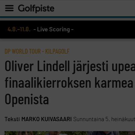
4.8.–11.8.
- Live Scoring -
DP WORLD TOUR
-
KILPAGOLF
Oliver Lindell järjesti up
finaalikierroksen karmea
Openista
Teksti
MARKO KUIVASAARI
Sunnuntaina 5. heinäkuu