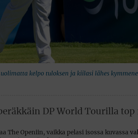
a huolimatta kelpo tuloksen ja kiilasi lähes kymme
peräkkäin DP World Tourilla top 
kaa The Openiin, vaikka pelasi isossa kuvassa v