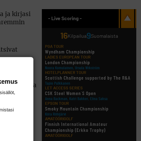
 ja kirjasi
- Live Scoring -
 paremmin
16
9
Kilpailua
Suomalaista
PGA TOUR
tsivat
Wyndham Championship
LADIES EUROPEAN TOUR
London Championship
Noora Komulainen, Ursula Wikström
HOTELPLANNER TOUR
aa tein
Scottish Challenge supported by The R&A
okemus
Tapio Pulkkanen
nsin lopun ja
LET ACCESS SERIES
isällöt,
CSK Steel Women´S Open
Anna Backman, Katri Bakker, Elina Saksa
EPSON TOUR
Smoky Mountain Championship
mis­tasi
seen.
Kiira Riihijärvi
AMATÖÖRIGOLF
nen nenänsä
Finnish International Amateur
Championship (Erkko Trophy)
AMATÖÖRIGOLF