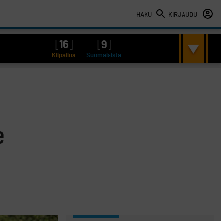
HAKU
KIRJAUDU
[
16
]
[
9
]
Kilpailua
Suomalaista
e