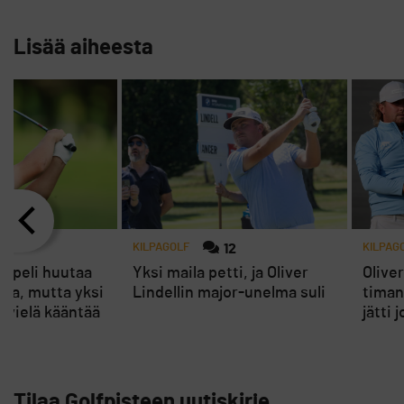
Lisää aiheesta
4
KILPAGOLF
12
KILPAG
in peli huutaa
Yksi maila petti, ja Oliver
Oliver
sta, mutta yksi
Lindellin major-unelma suli
timan
ä vielä kääntää
jätti 
Tilaa Golfpisteen uutiskirje