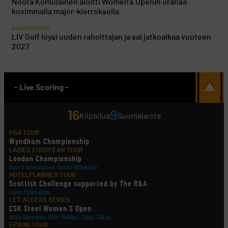
Noora Komulainen aloitti Women’s Openin uransa
kovimmalla major-kierroksella
AJANKOHTAISTA
LIV Golf löysi uuden rahoittajan ja sai jatkoaikaa vuoteen
2027
- Live Scoring -
16
9
Kilpailua
Suomalaista
PGA TOUR
Wyndham Championship
LADIES EUROPEAN TOUR
London Championship
Noora Komulainen, Ursula Wikström
HOTELPLANNER TOUR
Scottish Challenge supported by The R&A
Tapio Pulkkanen
LET ACCESS SERIES
CSK Steel Women´S Open
Anna Backman, Katri Bakker, Elina Saksa
EPSON TOUR