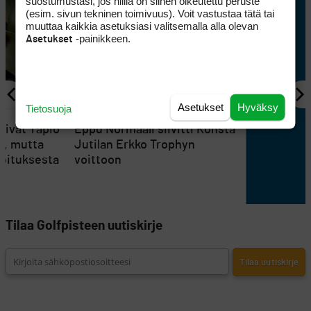
suostumustasi, jos niillä on siihen oikeutettu peruste
(esim. sivun tekninen toimivuus). Voit vastustaa tätä tai
muuttaa kaikkia asetuksiasi valitsemalla alla olevan
-painikkeen.
Asetukset
Asetukset
Hyväksy
Tietosuoja
KILPAGOLF
tsivat Tapio
Eppu Normaali siivitti Konsta
i, mutta
Jutilan Erkko Trophyn
joituksesta
voittoon
Tilaa Golfpisteen uutiskirje