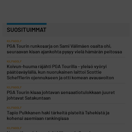
SUOSITUIMMAT
KILPAGOLF
PGA Tourin runkosarja on Sami Välimäen osalta ohi,
seuraavan kisan ajankohta pysyy vielä hämärän peitossa
KILPAGOLF
Koivun-huuma räjähti PGA Tourilla – yleisö vyöryi
päätösväylällä, kun nuorukainen laittoi Scottie
Schefflerin ojennukseen ja otti komean avausvoiton
KILPAGOLF
PGA Tourin kisaa johtavan sensaatiotulokkaan juuret
johtavat Satakuntaan
KILPAGOLF
Tapio Pulkkanen haki tärkeitä pisteitä Tshekistä ja
kohensi asemiaan rankingissa
KILPAGOLF