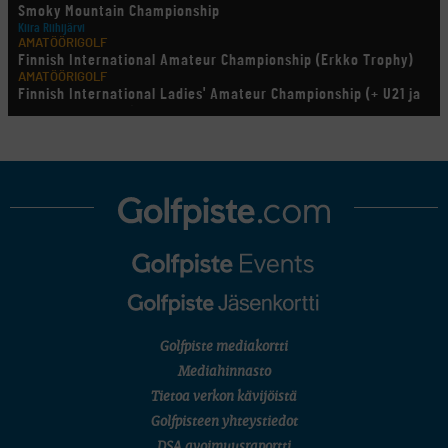
Smoky Mountain Championship
Kiira Riihijärvi
AMATÖÖRIGOLF
Finnish International Amateur Championship (Erkko Trophy)
AMATÖÖRIGOLF
Finnish International Ladies' Amateur Championship (+ U21 ja
U18/FJT/Aulanko)
KORN FERRY TOUR
Pinnacle Bank Championship
LEGENDS TOUR
Staysure PGA Seniors Championship
AMATÖÖRIGOLF
U.S. Women's Amateur Championship
AMATÖÖRIGOLF
English Boys' (U14) Open Amateur Stroke Play Championship
Eeli Krankka, Lionel Mutikainen
MUU
Kivitippu Classic Invitational 2026
LIV GOLF
New York
Golfpiste mediakortti
SM-KILPAILUT
SM-reikäpeli (M50/Kymen Golf)
Mediahinnasto
FINNISH JUNIOR TOUR
Tietoa verkon kävijöistä
7 (U18 ja U21/pojat/Tahko)
MID TOUR
Golfpisteen yhteystiedot
6 (Archipelagia Golf)
DSA avoimuusraportti