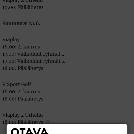
Viaplay 2 Urheilu
19.00: Päälähetys
Sunnuntai 21.6.
Viaplay
16.00: 4. kierros
17.00: Valikoidut ryhmät 1
17.00: Valikoidut ryhmät 2
18.00: Päälähetys
V Sport Golf
16.00: 4. kierros
18.00: Päälähetys
Viaplay 2 Urheilu
18.00: Päälähetys