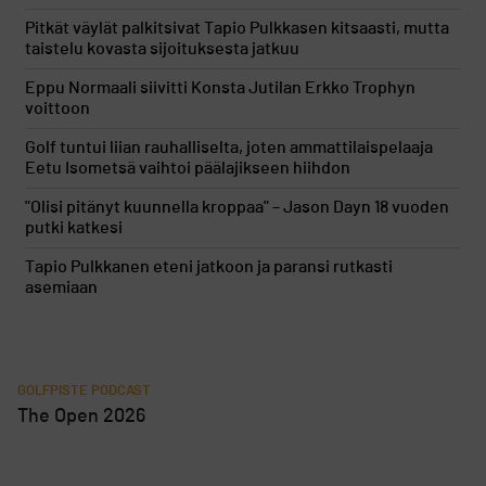
Pitkät väylät palkitsivat Tapio Pulkkasen kitsaasti, mutta
taistelu kovasta sijoituksesta jatkuu
Eppu Normaali siivitti Konsta Jutilan Erkko Trophyn
voittoon
Golf tuntui liian rauhalliselta, joten ammattilaispelaaja
Eetu Isometsä vaihtoi päälajikseen hiihdon
"Olisi pitänyt kuunnella kroppaa" – Jason Dayn 18 vuoden
putki katkesi
Tapio Pulkkanen eteni jatkoon ja paransi rutkasti
asemiaan
GOLFPISTE PODCAST
The Open 2026