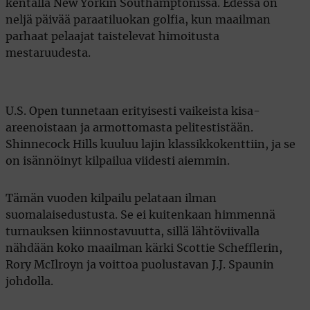
kentällä New Yorkin Southamptonissa. Edessä on
neljä päivää paraatiluokan golfia, kun maailman
parhaat pelaajat taistelevat himoitusta
mestaruudesta.
U.S. Open tunnetaan erityisesti vaikeista kisa-
areenoistaan ja armottomasta pelitestistään.
Shinnecock Hills kuuluu lajin klassikkokenttiin, ja se
on isännöinyt kilpailua viidesti aiemmin.
Tämän vuoden kilpailu pelataan ilman
suomalaisedustusta. Se ei kuitenkaan himmennä
turnauksen kiinnostavuutta, sillä lähtöviivalla
nähdään koko maailman kärki Scottie Schefflerin,
Rory McIlroyn ja voittoa puolustavan J.J. Spaunin
johdolla.