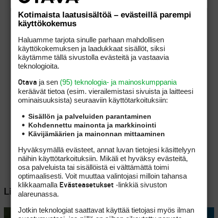
Kotimaista laatusisältöä – evästeillä parempi
käyttökokemus
Haluamme tarjota sinulle parhaan mahdollisen
käyttökokemuksen ja laadukkaat sisällöt, siksi
käytämme tällä sivustolla evästeitä ja vastaavia
teknologioita.
ja sen
(95) teknologia- ja mainoskumppania
Otava
keräävät tietoa (esim. vierailemis­tasi sivuista ja laitteesi
ominaisuuk­sista) seuraaviin käyttötarkoituksiin:
Sisällön ja palveluiden parantaminen
Kohdennettu mainonta ja markkinointi
Kävijämäärien ja mainonnan mittaaminen
Hyväksymällä evästeet, annat luvan tietojesi käsittelyyn
näihin käyttötarkoituksiin. Mikäli et hyväksy evästeitä,
osa palveluista tai sisällöistä ei välttämättä toimi
optimaalisesti. Voit muuttaa valintojasi milloin tahansa
klikkaamalla
-linkkiä sivuston
Evästeasetukset
Lisää aiheesta
alareunassa.
Jotkin teknologiat saattavat käyttää tietojasi myös ilman