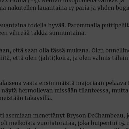
ax Homa (-5). Kentän ulkopuolella värikäs ja
a nakutellen lauantaina 17 paria ja yhden bogi
auantaina todella hyvää. Paremmalla puttipelill
een vihreää takkia sunnuntaina.
aan, että saan olla tässä mukana. Olen onnellin
tä, että olen (jahti)koira, ja olen valmis tähä
palaisena vasta ensimmäistä majoriaan pelaava
i näytä hermoilevan missään tilanteessa, mutta
meistään takaysillä.
osti asemiaan menettänyt Bryson DeChambeau, j
 oli melkoista vuoristorataa, joka huipentui 15. 