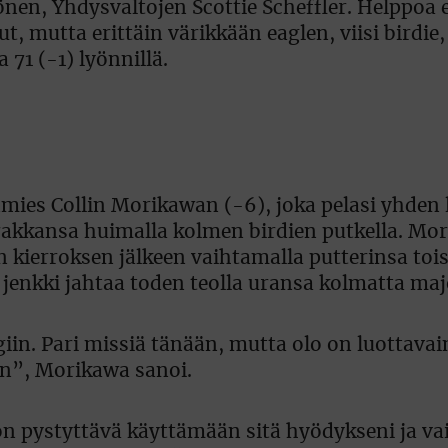
nen, Yhdysvaltojen Scottie Scheffler. Helppoa e
, mutta erittäin värikkään eaglen, viisi birdie
 71 (-1) lyönnillä.
mies Collin Morikawan (-6), joka pelasi yhden 
urakkansa huimalla kolmen birdien putkella. Mor
 kierroksen jälkeen vaihtamalla putterinsa toi
as jenkki jahtaa toden teolla uransa kolmatta ma
giin. Pari missiä tänään, mutta olo on luottavai
en”, Morikawa sanoi.
n pystyttävä käyttämään sitä hyödykseni ja va