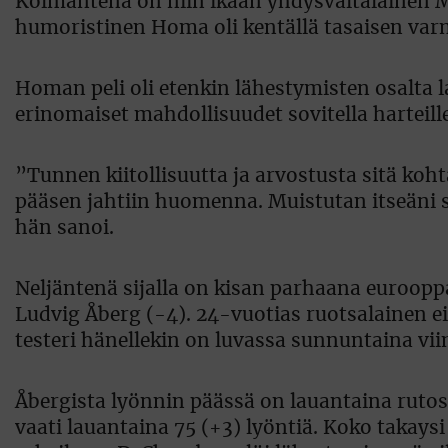
Kolmantena on niin ikään yhdysvaltalainen M
humoristinen Homa oli kentällä tasaisen varm
Homan peli oli etenkin lähestymisten osalta l
erinomaiset mahdollisuudet sovitella harteill
”Tunnen kiitollisuutta ja arvostusta sitä koht
pääsen jahtiin huomenna. Muistutan itseäni sii
hän sanoi.
Neljäntenä sijalla on kisan parhaana euroop
Ludvig Åberg (-4). 24-vuotias ruotsalainen e
testeri hänellekin on luvassa sunnuntaina vii
Åbergista lyönnin päässä on lauantaina rut
vaati lauantaina 75 (+3) lyöntiä. Koko takaysi