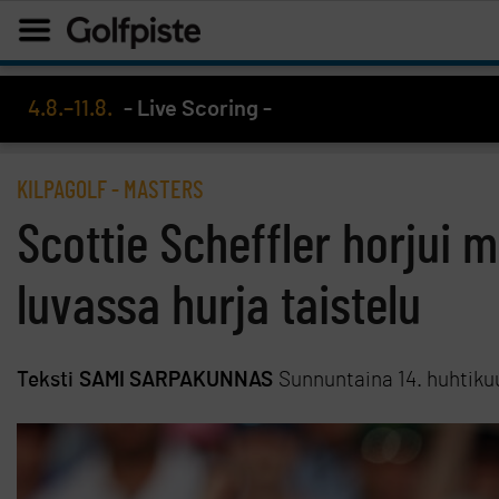
4.8.–11.8.
- Live Scoring -
KILPAGOLF
-
MASTERS
Scottie Scheffler horjui 
luvassa hurja taistelu
Teksti
SAMI SARPAKUNNAS
Sunnuntaina 14. huhtiku