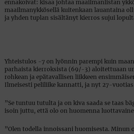
ennakoivat: kisaa johtaa maailmanlistan ykkö
maailmanykkösellä kuitenkaan lauantaina ollut
ja yhden tuplan sisältänyt kierros sujui lopulta
Yhteistulos -7 on lyönnin parempi kuin maan
parhaista kierroksista (69/-3) aloitettuaan 
rohkean ja epätavallisen liikkeen ensimmäisen
Ilmeisesti peliliike kannatti, ja nyt 27-vuoti
”Se tuntuu tutulta ja on kiva saada se taas bä
isoin juttu, että olo on huomenna luottavain
”Olen todella innoissani huomisesta. Minun o