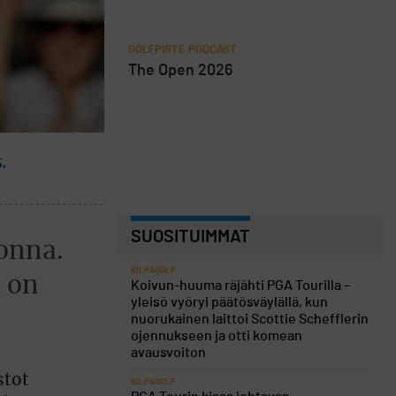
GOLFPISTE PODCAST
The Open 2026
.
SUOSITUIMMAT
uonna.
KILPAGOLF
i on
Koivun-huuma räjähti PGA Tourilla –
yleisö vyöryi päätösväylällä, kun
nuorukainen laittoi Scottie Schefflerin
ojennukseen ja otti komean
avausvoiton
stot
KILPAGOLF