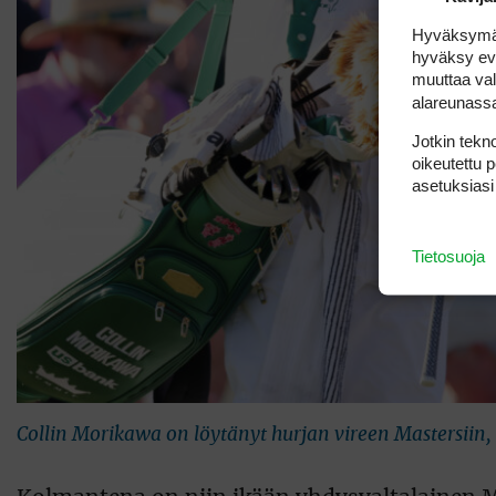
Hyväksymällä
hyväksy eväs
muuttaa val
alareunass
Jotkin tekno
oikeutettu 
asetuksiasi
Tietosuoja
Collin Morikawa on löytänyt hurjan vireen Mastersiin, 