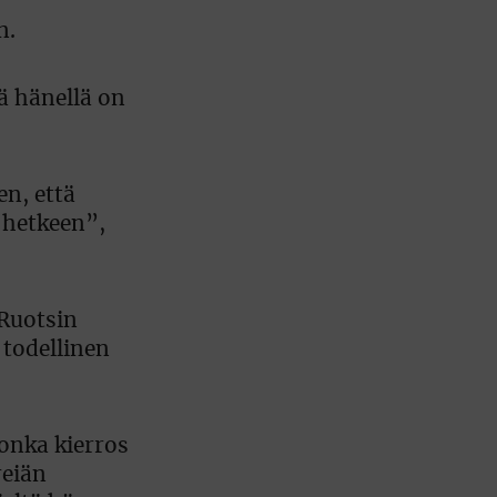
n.
ä hänellä on
en, että
n hetkeen”,
 Ruotsin
 todellinen
onka kierros
reiän