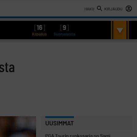
HAKU
KIRJAUDU
[
16
]
[
9
]
Kilpailua
Suomalaista
sta
UUSIMMAT
PGA Tourin runkosarja on Sami