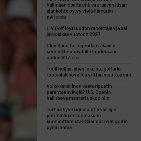
Välimäen osalta ohi, seuraavan kisan
ajankohta pysyy vielä hämärän
peitossa
LIV Golf löysi uuden rahoittajan ja sai
jatkoaikaa vuoteen 2027
Cleveland toi legendan takaisin
suunnittelupöydälle luodessaan
uuden RTZ 2:n
Tuuli huijaa lähes jokaista golfaria –
ruotsalaissovellus yrittää muuttaa sen
Voiko tavallinen vaateripustin
parantaa svingiä? U.S. Openin
hallitseva mestari uskoo niin
Turhaa hyvesignalointia vai lajin
perimmäisen olemuksen
kunnioittamista? Säännöt ovat golfin
pyhä lehmä