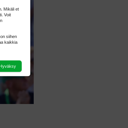
Championship (+ U21 ja U18/FJT/Aulanko)
KORN FERRY TOUR
. Mikäli et
Pinnacle Bank Championship
i. Voit
LEGENDS TOUR
Staysure PGA Seniors Championship
on
AMATÖÖRIGOLF
U.S. Women's Amateur Championship
AMATÖÖRIGOLF
 on siihen
English Boys' (U14) Open Amateur Stroke
aa kaikkia
Play Championship
Eeli Krankka, Lionel Mutikainen
MUU
Kivitippu Classic Invitational 2026
LIV GOLF
Hyväksy
New York
SM-KILPAILUT
SM-reikäpeli (M50/Kymen Golf)
FINNISH JUNIOR TOUR
7 (U18 ja U21/pojat/Tahko)
MID TOUR
6 (Archipelagia Golf)