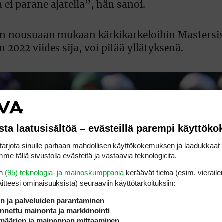
ei parane ajatella”, hän sanoi.
en nousuaan mukaan kärkikarkeloihin Mastersis
2022 viides sija, voi pitää yllätyksenä.
sta laatusisältöä – evästeillä parempi käyttök
rjota sinulle parhaan mahdollisen käyttökokemuksen ja laadukkaat s
me tällä sivustolla evästeitä ja vastaavia teknologioita.
en
(95) teknologia- ja mainoskumppania
keräävät tietoa (esim. vieraile
laitteesi ominaisuuk­sista) seuraaviin käyttötarkoituksiin:
ön ja palveluiden parantaminen
nettu mainonta ja markkinointi
määrien ja mainonnan mittaaminen