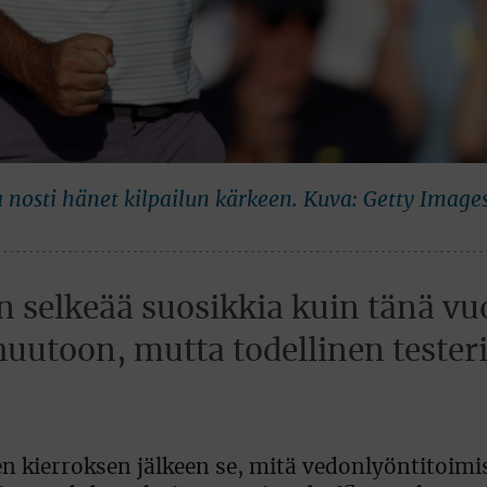
oka nosti hänet kilpailun kärkeen. Kuva: Getty Images
in selkeää suosikkia kuin tänä v
huutoon, mutta todellinen tester
 kierroksen jälkeen se, mitä vedonlyöntitoimi