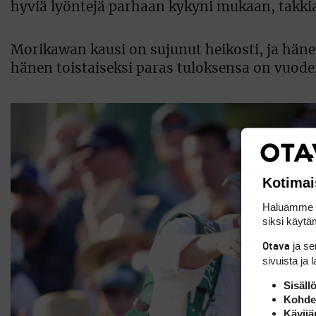
hyviä lyöntejä parhaan kykyni mukaan, takkia 
Morikawan kausi on sujunut heikosti, ja hän
hänen toistaiseksi paras tuloksensa on vuoden 
Kotimai
Haluamme ta
siksi käytäm
ja s
Otava
sivuista ja 
Sisäll
Kohden
Kävijä