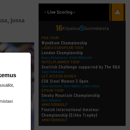
- Live Scoring -
sa, jossa
16
9
Kilpailua
Suomalaista
PGA TOUR
Wyndham Championship
LADIES EUROPEAN TOUR
London Championship
Noora Komulainen, Ursula Wikström
HOTELPLANNER TOUR
Scottish Challenge supported by The R&A
Tapio Pulkkanen
okemus
LET ACCESS SERIES
CSK Steel Women´S Open
isällöt,
Anna Backman, Katri Bakker, Elina Saksa
EPSON TOUR
Smoky Mountain Championship
mis­tasi
Kiira Riihijärvi
AMATÖÖRIGOLF
Finnish International Amateur
Championship (Erkko Trophy)
AMATÖÖRIGOLF
Finnish International Ladies' Amateur