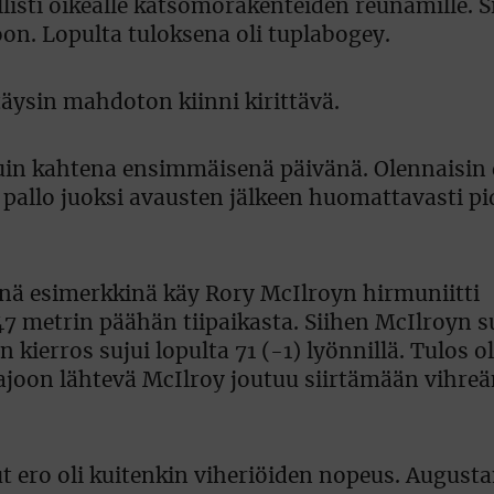
isti oikealle katsomorakenteiden reunamille. S
on. Lopulta tuloksena oli tuplabogey.
täysin mahdoton kiinni kirittävä.
in kahtena ensimmäisenä päivänä. Olennaisin e
 ja pallo juoksi avausten jälkeen huomattavasti 
nä esimerkkinä käy Rory McIlroyn hirmuniitti
47 metrin päähän tiipaikasta. Siihen McIlroyn s
 kierros sujui lopulta 71 (-1) lyönnillä. Tulos o
a-ajoon lähtevä McIlroy joutuu siirtämään vihreä
t ero oli kuitenkin viheriöiden nopeus. Augusta