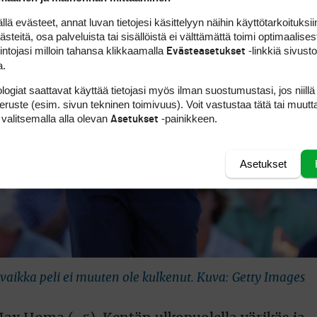
 evästeet, annat luvan tietojesi käsittelyyn näihin käyttötarkoituksiin
teitä, osa palveluista tai sisällöistä ei välttämättä toimi optimaalisest
intojasi milloin tahansa klikkaamalla
-linkkiä sivust
Evästeasetukset
a.
logiat saattavat käyttää tietojasi myös ilman suostumustasi, jos niillä
peruste (esim. sivun tekninen toimivuus). Voit vastustaa tätä tai muutt
 valitsemalla alla olevan
-painikkeen.
Asetukset
Asetukset
vaikka peli ei muuten ole kulkenut. Kuva: Getty Images