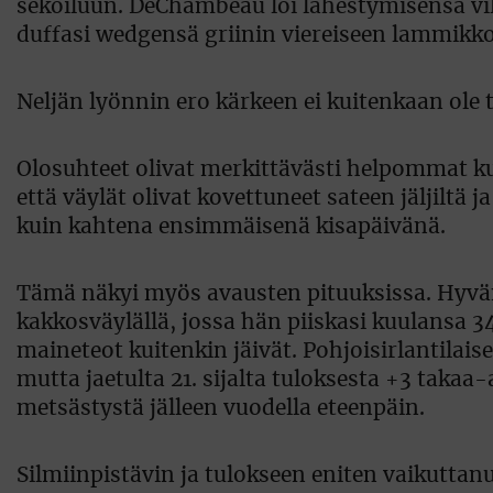
sekoiluun. DeChambeau löi lähestymisensä vill
duffasi wedgensä griinin viereiseen lammikko
Neljän lyönnin ero kärkeen ei kuitenkaan ole 
Olosuhteet olivat merkittävästi helpommat ku
että väylät olivat kovettuneet sateen jäljiltä
kuin kahtena ensimmäisenä kisapäivänä.
Tämä näkyi myös avausten pituuksissa. Hyvä
kakkosväylällä, jossa hän piiskasi kuulansa 3
maineteot kuitenkin jäivät. Pohjoisirlantilaisen
mutta jaetulta 21. sijalta tuloksesta +3 taka
metsästystä jälleen vuodella eteenpäin.
Silmiinpistävin ja tulokseen eniten vaikuttanu