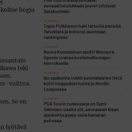
PGA Tourin kisaa johtavan
i
sensaatiotulokkaan juuret johtavat
, kolme bogia
Satakuntaan
KILPAGOLF
Tapio Pulkkanen haki tärkeitä pisteitä
Tshekistä ja kohensi asemiaan
rankingissa
KILPAGOLF
Noora Komulainen aloitti Women’s
Openin uransa kovimmalla major-
lauantain
kierroksella
ikawa teki
KILPAGOLF
seen.
Iso epäkohta tukkii suomalaisten tietä
jor-voittoa.
kohti huippukiertueita jo Nordic
Leaguessa
KILPAGOLF
nen. Se on
PGA Tourin runkosarja on Sami
Välimäen osalta ohi, seuraavan kisan
ajankohta pysyy vielä hämärän
peitossa
in lyötävä