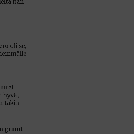
ieltä hän
ro oli se,
pidemmälle
uuret
li hyvä,
n takin
n griinit