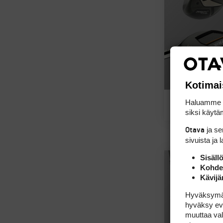
Kotimai
Haluamme ta
siksi käytäm
ja s
Otava
sivuista ja 
Sisäll
Kohden
Kävijä
Hyväksymällä
hyväksy eväs
muuttaa val