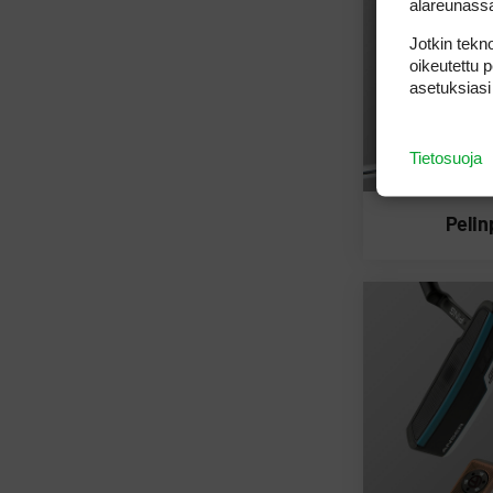
alareunass
Jotkin tekno
oikeutettu 
asetuksiasi
Tietosuoja
Peli