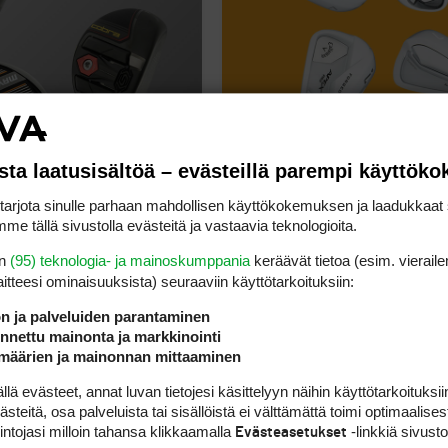
sta laatusisältöä – evästeillä parempi käyttök
rjota sinulle parhaan mahdollisen käyttökokemuksen ja laadukkaat s
Hybridit
Kilpapelaajan rau
me tällä sivustolla evästeitä ja vastaavia teknologioita.
en
(95) teknologia- ja mainoskumppania
keräävät tietoa (esim. vieraile
laitteesi ominaisuuk­sista) seuraaviin käyttötarkoituksiin:
ön ja palveluiden parantaminen
nettu mainonta ja markkinointi
määrien ja mainonnan mittaaminen
 evästeet, annat luvan tietojesi käsittelyyn näihin käyttötarkoituksiin
teitä, osa palveluista tai sisällöistä ei välttämättä toimi optimaalisest
intojasi milloin tahansa klikkaamalla
-linkkiä sivust
Evästeasetukset