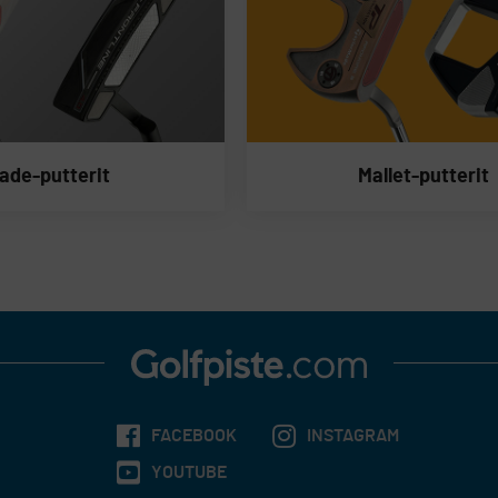
lade-putterit
Mallet-putterit
FACEBOOK
INSTAGRAM
YOUTUBE