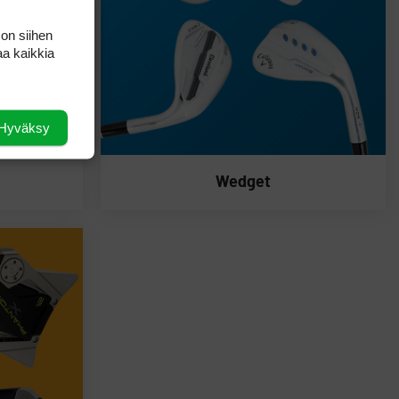
 on siihen
aa kaikkia
Hyväksy
Wedget