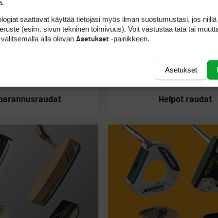
a.
logiat saattavat käyttää tietojasi myös ilman suostumustasi, jos niillä
peruste (esim. sivun tekninen toimivuus). Voit vastustaa tätä tai muutt
 valitsemalla alla olevan
-painikkeen.
Asetukset
Asetukset
nparannusraudat
Helpot raudat