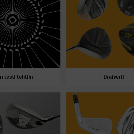
n testi tehtiin
Draiverit