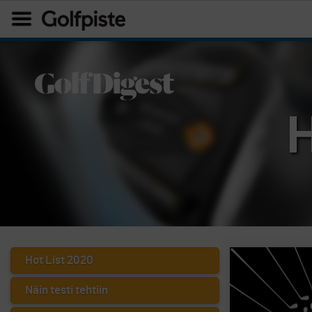
Hot List 2020
Näin testi tehtiin