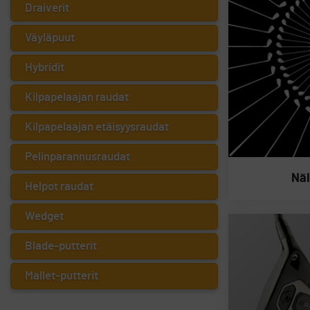
Draiverit
Väyläpuut
Hybridit
Kilpapelaajan raudat
Kilpapelaajan etäisyysraudat
Pelinparannusraudat
Näi
Helpot raudat
Wedget
Blade-putterit
Mallet-putterit