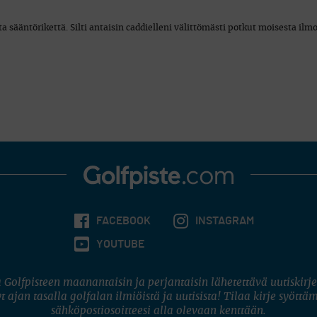
 sääntörikettä. Silti antaisin caddielleni välittömästi potkut moisesta ilm
FACEBOOK
INSTAGRAM
YOUTUBE
 Golfpisteen maanantaisin ja perjantaisin lähetettävä uutiskirje
t ajan tasalla golfalan ilmiöistä ja uutisista! Tilaa kirje syöttä
sähköpostiosoitteesi alla olevaan kenttään.