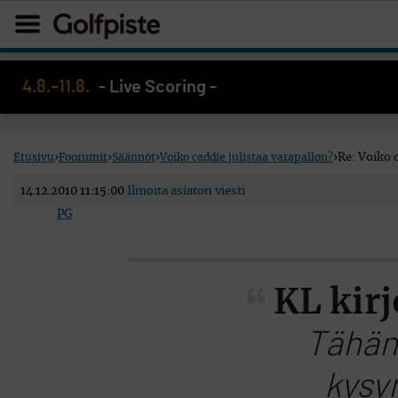
4.8.–11.8.
- Live Scoring -
Etusivu
›
Foorumit
›
Säännöt
›
Voiko caddie julistaa varapallon?
›
Re: Voiko c
14.12.2010 11:15:00
Ilmoita asiaton viesti
PG
KL kirj
Tähän
kysy