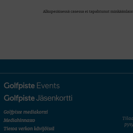
Alkuperäisessä casessa ei tapahtunut minkäänlaista
Golfpiste mediakortti
Tilaa
Mediahinnasto
pysy
Tietoa verkon kävijöistä