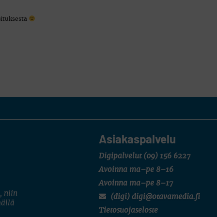
oituksesta
Asiakaspalvelu
Digipalvelut
(09) 156 6227
Avoinna ma–pe 8–16
Avoinna ma–pe 8–17
, niin
(digi) digi@otavamedia.fi
mällä
Tietosuojaseloste