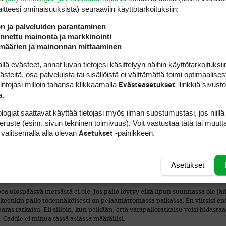
laitteesi ominaisuuk­sista) seuraaviin käyttötarkoituksiin:
ön ja palveluiden parantaminen
nettu mainonta ja markkinointi
määrien ja mainonnan mittaaminen
a, vaan pelaajan valinnasta.
 evästeet, annat luvan tietojesi käsittelyyn näihin käyttötarkoituksiin
teitä, osa palveluista tai sisällöistä ei välttämättä toimi optimaalisest
intojasi milloin tahansa klikkaamalla
-linkkiä sivust
Evästeasetukset
t, mutta jotenkin kallistuisin enemmän sinne pelin hengen puolelle ja hyvä
en kuulee ja hänellä on mahdollisuus ennen lyöntiä korjata caddien ilmoitu
a.
logiat saattavat käyttää tietojasi myös ilman suostumustasi, jos niillä
jalle. Minäkin sen hyväksyn, mikäli pelaaja jollakin tavalla osoittaa, että
peruste (esim. sivun tekninen toimivuus). Voit vastustaa tätä tai muutt
 katsoa pelaajan itse ilmoittaneen aikeistaan vastustajalleen, merkitsijälle
 valitsemalla alla olevan
-painikkeen.
Asetukset
Asetukset
haluaa lyödä uuden pallon varapallon sijaan?’
lppoa ulospääsyä metsästä ei ole. Jos pallo löytyy eikä lipun suunnassa ole jä
eenkin pallo todennäköisesti on pelaamattomassa paikassa. En viitsisi enä
paras ratkaisu. Eli silloin, kun pelkään, että varapalloratkaisu voisi hidastaa
Caddie ei minua tässä asiassa määräilisi.