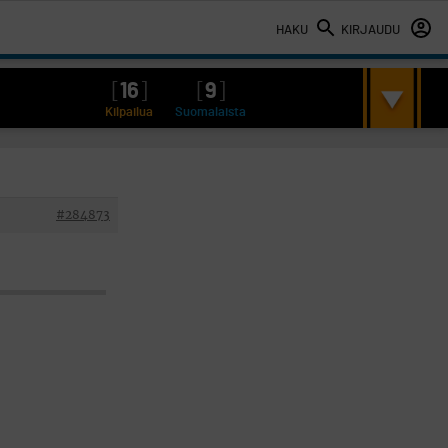
HAKU
KIRJAUDU
[
16
]
[
9
]
Kilpailua
Suomalaista
#284873