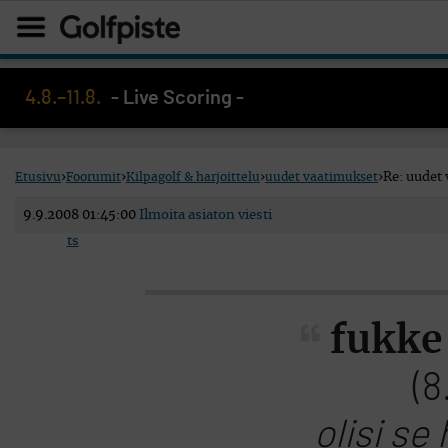
4.8.–11.8.
- Live Scoring -
Etusivu
›
Foorumit
›
Kilpagolf & harjoittelu
›
uudet vaatimukset
›
Re: uudet 
9.9.2008 01:45:00
Ilmoita asiaton viesti
ts
fukke 
(8
olisi se