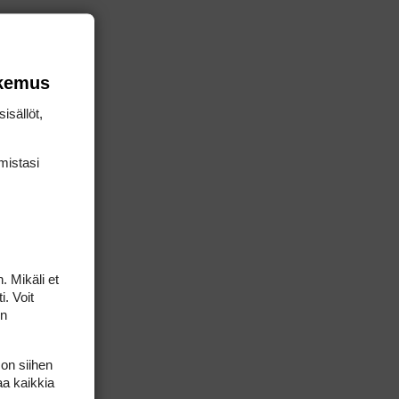
okemus
isällöt,
mis­tasi
. Mikäli et
i. Voit
on
 on siihen
aa kaikkia