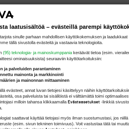
äkiurhomme osaisivat
ä läpilaskujaan kolmella
sta laatusisältöä – evästeillä parempi käyttök
 ’voi vittu perkele’ sitten
rjota sinulle parhaan mahdollisen käyttökokemuksen ja laadukkaat s
me tällä sivustolla evästeitä ja vastaavia teknologioita.
ise saisse’ ja lopuksi ’fax
en
(95) teknologia- ja mainoskumppania
keräävät tietoa (esim. vieraile
laitteesi ominaisuuk­sista) seuraaviin käyttötarkoituksiin:
this sheet’.
ön ja palveluiden parantaminen
nettu mainonta ja markkinointi
määrien ja mainonnan mittaaminen
 evästeet, annat luvan tietojesi käsittelyyn näihin käyttötarkoituksiin
teitä, osa palveluista tai sisällöistä ei välttämättä toimi optimaalisest
intojasi milloin tahansa klikkaamalla
-linkkiä sivust
Evästeasetukset
a.
logiat saattavat käyttää tietojasi myös ilman suostumustasi, jos niillä
peruste (esim. sivun tekninen toimivuus). Voit vastustaa tätä tai muutt