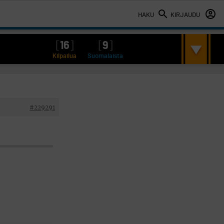
HAKU
KIRJAUDU
[
16
]
[
9
]
Kilpailua
Suomalaista
#229291