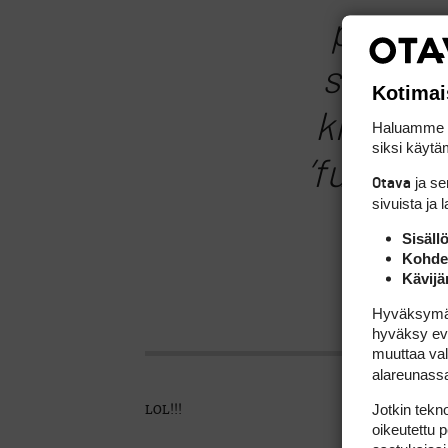
pikkum
selitell
Kotimai
kielellä:
Haluamme ta
siksi käytäm
’fukke di
ja s
Otava
sivuista ja 
Sisäll
Kohden
Kävijä
Hyväksymällä
hyväksy eväs
muuttaa val
alareunass
Jotkin tekno
LOL!!!
oikeutettu 