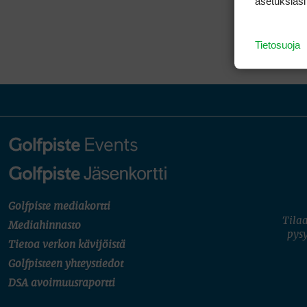
asetuksiasi
Tietosuoja
Golfpiste mediakortti
Tilaa
Mediahinnasto
pysy
Tietoa verkon kävijöistä
Golfpisteen yhteystiedot
DSA avoimuusraportti