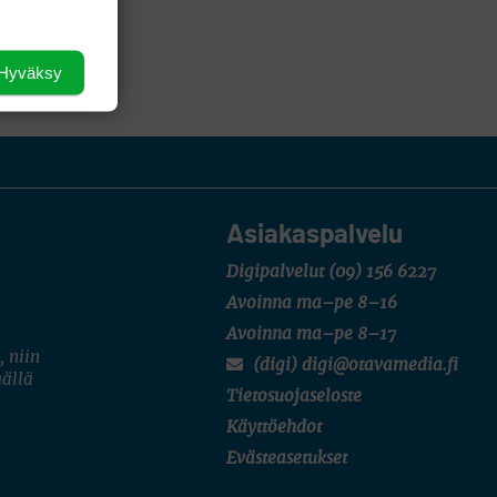
Hyväksy
Asiakaspalvelu
Digipalvelut
(09) 156 6227
Avoinna ma–pe 8–16
Avoinna ma–pe 8–17
, niin
(digi) digi@otavamedia.fi
mällä
Tietosuojaseloste
Käyttöehdot
Evästeasetukset