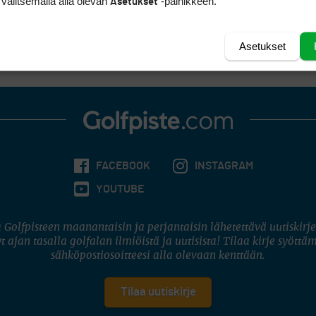
 valitsemalla alla olevan
-painikkeen.
Asetukset
Asetukset
FACEBOOK
INSTAGRAM
YOUTUBE
 Golfpisteen maanantaisin ja perjantaisin lähetettävä uutiskirje
t ajan tasalla golfalan ilmiöistä ja uutisista! Tilaa kirje syöttä
sähköpostiosoitteesi alla olevaan kenttään.
Tilaa uutiskirje