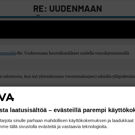
RE: UUDENMAAN
KENTTÄHANKKEET UUDELLA
VUOSIKYMMENELLÄ
mmenellä
›
Re: Uudenmaan kenttähankkeet uudella vuosikymmenellä
n rahoitusta, kun nyt yhteiskunnan (veronmaksajien) rahoilla ylläpidetää
stot ovat jäänteitä suomen sosialistiselta aikakaudelta . Toivottvasti Suo
sta laatusisältöä – evästeillä parempi käyttök
rjota sinulle parhaan mahdollisen käyttökokemuksen ja laadukkaat s
mittaviakin hankkeita voidaan viedä läpi ilman veronmaksajien kukkaroa (
me tällä sivustolla evästeitä ja vastaavia teknologioita.