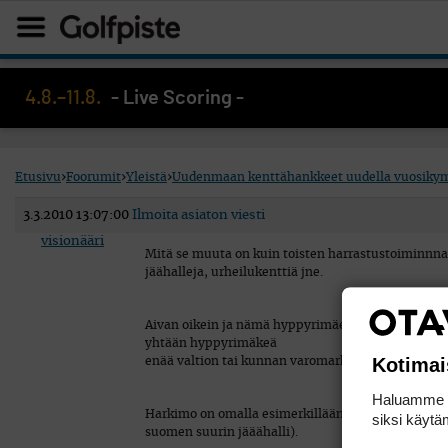
4.8.–11.8.
- Live Scoring -
Etusivu
›
Foorumit
›
Yleistä
›
Uudenmaan kenttähankkeet uudella vuosiky
3.3.2010 13:07:00
Ilmoita asiaton viesti
visionääri
Mitä se muuta on kuin toisten harrastustoiminnna
jäähalleja, urheilukenttiä jne.
Aivan oikein ja nämä hyppyrimäet, uimahalli verko
yhtään hyppyrimäkeä
Kotimai
enää valtion tai kunnan varomarkoilla.
Haluamme ta
Harkimo on omalla esimerkillään osoittanut, että 
siksi käytäm
suomen suurin jääähalli).