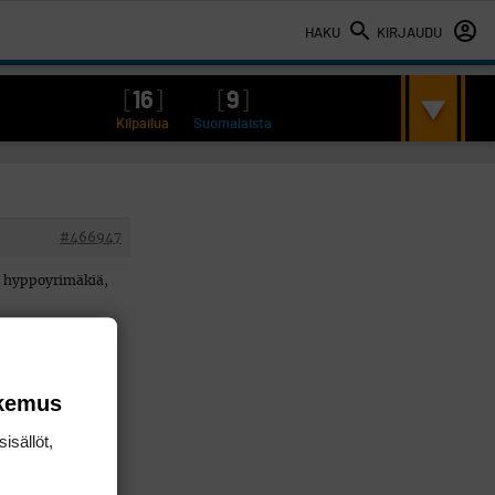
HAKU
KIRJAUDU
[
16
]
[
9
]
Kilpailua
Suomalaista
#466947
n hyppoyrimäkiä,
meen ei rakenneta
okemus
isällöt,
Hartwall arena