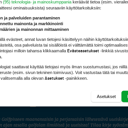
en
(95) teknologia- ja mainoskumppania
keräävät tietoa (esim. vieraile
laitteesi ominaisuuk­sista) seuraaviin käyttötarkoituksiin:
ön ja palveluiden parantaminen
nettu mainonta ja markkinointi
määrien ja mainonnan mittaaminen
 evästeet, annat luvan tietojesi käsittelyyn näihin käyttötarkoituksiin
tää kuin jokainen huolehtii itsestään ja omasta kunnostaan. Kävelemään ja
teitä, osa palveluista tai sisällöistä ei välttämättä toimi optimaalisest
llä ne nimenomaan on tullut.
intojasi milloin tahansa klikkaamalla
-linkkiä sivust
Evästeasetukset
a.
logiat saattavat käyttää tietojasi myös ilman suostumustasi, jos niillä
peruste (esim. sivun tekninen toimivuus). Voit vastustaa tätä tai muutt
 valitsemalla alla olevan
-painikkeen.
Asetukset
FACEBOOK
INSTAGRAM
Asetukset
YOUTUBE
 Golfpisteen maanantaisin ja perjantaisin lähetettävä uutiskirje
t ajan tasalla golfalan ilmiöistä ja uutisista! Tilaa kirje syöttä