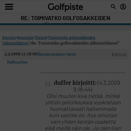
RE: TOIMIVATKO GOLFOSAKKEIDEN
JÄLKIMARKKINAT?
Etusivu
›
Foorumit
›
Yleistä
›
Toimivatko golfosakkeiden
jälkimarkkinat?
›
Re: Toimivatko golfosakkeiden jälkimarkkinat?
4.3.2009 12:28:00
Ilmoita asiaton viesti
#397451
Ballmarker
duffer kirjoitti:
(4.3.2009
9:16:44)
Olisi muuten kiva tietää, minkä
yhtiön pelioikeuksia vuokrataan
huomattavasti halvemmalla
kuin vastike on. Itse omistan
vain yhden kentän osaketta
eikä meillä näin ole. Ja olen liian