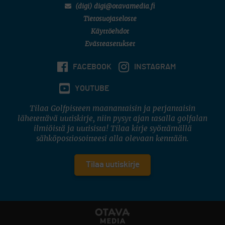
(digi) digi@otavamedia.fi
Tietosuojaseloste
Käyttöehdot
Evästeasetukset
FACEBOOK
INSTAGRAM
YOUTUBE
Tilaa Golfpisteen maanantaisin ja perjantaisin
lähetettävä uutiskirje, niin pysyt ajan tasalla golfalan
ilmiöistä ja uutisista! Tilaa kirje syöttämällä
sähköpostiosoitteesi alla olevaan kenttään.
Tilaa uutiskirje