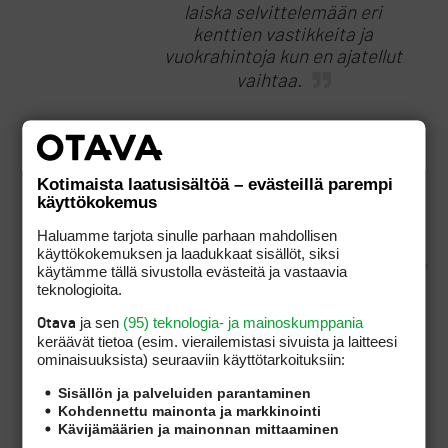
laiska selvittelemään eri
kenttien vastikkeita ja
vuokrahintoja kun en ajatellut
vaihtaa.
Mutta ihan akateemisesti
kiinnostaa missa näitä
alennusmyyntejä on käynnissä.
Kotimaista laatusisältöä – evästeillä parempi
käyttökokemus
Josko joku (esimerkiksi
CasualGolf) kertoisi
Haluamme tarjota sinulle parhaan mahdollisen
käyttökokemuksen ja laadukkaat sisällöt, siksi
käytämme tällä sivustolla evästeitä ja vastaavia
teknologioita.
Vuokrapelioikeusien tarjonta on runsasta
ja sen
(95) teknologia- ja mainoskumppania
Otava
ainakin Lohjalla, Peuramaalla ja Pickalassa
keräävät tietoa (esim. vierailemis­tasi sivuista ja laitteesi
(esimerkiksi).
ominaisuuk­sista) seuraaviin käyttötarkoituksiin:
Sisällön ja palveluiden parantaminen
Kohdennettu mainonta ja markkinointi
Kävijämäärien ja mainonnan mittaaminen