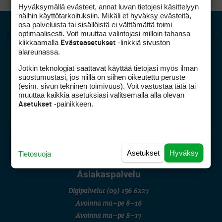
Hyväksymällä evästeet, annat luvan tietojesi käsittelyyn
näihin käyttötarkoituksiin. Mikäli et hyväksy evästeitä,
osa palveluista tai sisällöistä ei välttämättä toimi
optimaalisesti. Voit muuttaa valintojasi milloin tahansa
klikkaamalla
-linkkiä sivuston
Evästeasetukset
alareunassa.
Jotkin teknologiat saattavat käyttää tietojasi myös ilman
suostumustasi, jos niillä on siihen oikeutettu peruste
(esim. sivun tekninen toimivuus). Voit vastustaa tätä tai
muuttaa kaikkia asetuksiasi valitsemalla alla olevan
-painikkeen.
Golfpiste mediakortti
Asetukset
Mediahinnasto
Tietoa verkon kävijöistä
Golfpisteen yhteystiedot
Asetukset
Hyväksy
Tietosuoja
DSA avoimuusraportti
Asiakaspalvelu
Digipalvelut
(09) 156 6227
Avoinna ma–pe 8–16
Avoinna ma–pe 8–17