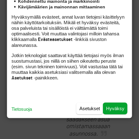
Kohdennettu mainonta ja markkinointi
pelaamista
Kävijämäärien ja mainonnan mittaaminen
Hyväksymällä evästeet, annat luvan tietojesi käsittelyyn
näihin käyttötarkoituksiin. Mikäli et hyväksy evästeitä,
ja ajatus on ollut
osa palveluista tai sisällöistä ei välttämättä toimi
toimia noin… ihan
optimaalisesti. Voit muuttaa valintojasi milloin tahansa
perustamisesta
klikkaamalla
-linkkiä sivuston
Evästeasetukset
lähtien
alareunassa.
Jotkin teknologiat saattavat käyttää tietojasi myös ilman
suostumustasi, jos niillä on siihen oikeutettu peruste
(esim. sivun tekninen toimivuus). Voit vastustaa tätä tai
muuttaa kaikkia asetuksiasi valitsemalla alla olevan
-painikkeen.
Asetukset
Varmaan on kuten
sanot, ja varmaan on myös
vastoin lakia. Vähän sama
juttu kuin että pitäisi liittyä
Peräkylän
Asetukset
Hyväksy
Tietosuoja
Asukasyhdistykseen
saadakseen asua
omistamassaaan
asunnossa.