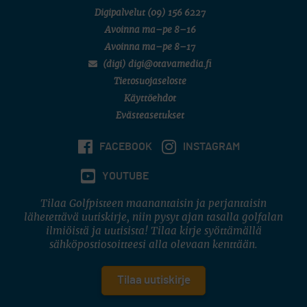
Digipalvelut
(09) 156 6227
Avoinna ma–pe 8–16
Avoinna ma–pe 8–17
(digi) digi@otavamedia.fi
Tietosuojaseloste
Käyttöehdot
Evästeasetukset
FACEBOOK
INSTAGRAM
YOUTUBE
Tilaa Golfpisteen maanantaisin ja perjantaisin
lähetettävä uutiskirje, niin pysyt ajan tasalla golfalan
ilmiöistä ja uutisista! Tilaa kirje syöttämällä
sähköpostiosoitteesi alla olevaan kenttään.
Tilaa uutiskirje