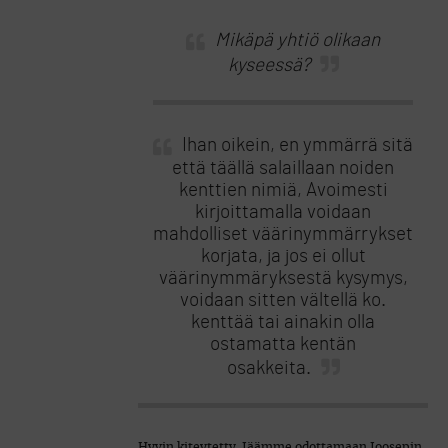
Mikäpä yhtiö olikaan
kyseessä?
Ihan oikein, en ymmärrä sitä
että täällä salaillaan noiden
kenttien nimiä, Avoimesti
kirjoittamalla voidaan
mahdolliset väärinymmärrykset
korjata, ja jos ei ollut
väärinymmäryksestä kysymys,
voidaan sitten vältellä ko.
kenttää tai ainakin olla
ostamatta kentän
osakkeita.
Hyvin kiteytetty. Jäämme odottamaan Joosepin