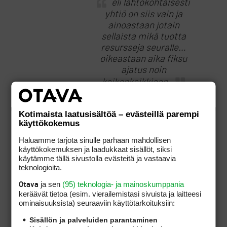
eli lähtökohtaisesti
yhtiö on siis vain ja
ainoastaan jotain
sellaista mikä tuotta
resursseja seuralle…
oikeastaan aika fiksu
ajatus noin
kaikenkaikkiaan.
jos luit viestini
Kotimaista laatusisältöä – evästeillä parempi
käyttökokemus
kokonaan, niin varmasti
huomasit että jos
Haluamme tarjota sinulle parhaan mahdollisen
osakkeen pelioukeuden
käyttökokemuksen ja laadukkaat sisällöt, siksi
haluaa hyödyntää ko.
käytämme tällä sivustolla evästeitä ja vastaavia
teknologioita.
kentällä muuten kuin
vieraspelaajana on
ja sen
(95) teknologia- ja mainoskumppania
Otava
oltava jäsenenä ko.
keräävät tietoa (esim. vierailemis­tasi sivuista ja laitteesi
seurassa.
ominaisuuk­sista) seuraaviin käyttötarkoituksiin:
eli siellä rajoitetaan
ei
Sisällön ja palveluiden parantaminen
jäsenien