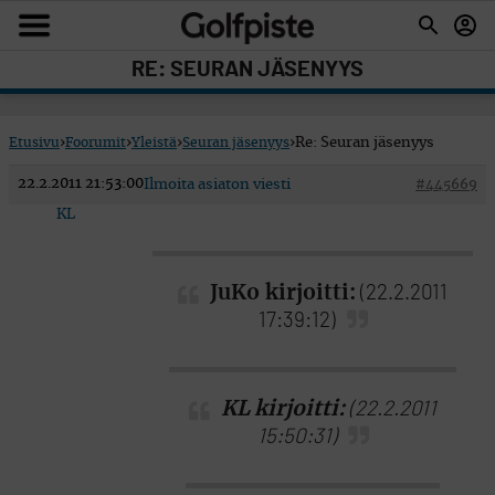
RE: SEURAN JÄSENYYS
Etusivu
›
Foorumit
›
Yleistä
›
Seuran jäsenyys
›
Re: Seuran jäsenyys
22.2.2011 21:53:00
Ilmoita asiaton viesti
#445669
KL
JuKo kirjoitti:
(22.2.2011
17:39:12)
KL kirjoitti:
(22.2.2011
15:50:31)