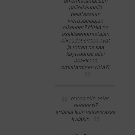
on omistamallaan
pelioikeudella
pelatessaan
vieraspelaajan
oikeudet? Mitkä ne
osakkeenomistajan
oikeudet sitten ovat
ja miten ne saa
käyttöönsä ellei
osakkeen
omistaminen riitä??
.
miten niin asiat
huonosti?
erilailla kuin valtavirassa
kylläkin.