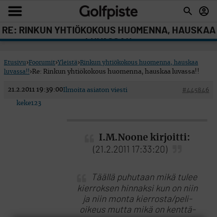
RE: RINKUN YHTIÖKOKOUS HUOMENNA, HAUSKAA
LUVASSA!!
Etusivu
›
Foorumit
›
Yleistä
›
Rinkun yhtiökokous huomenna, hauskaa
luvassa!!
›
Re: Rinkun yhtiökokous huomenna, hauskaa luvassa!!
21.2.2011 19:39:00
Ilmoita asiaton viesti
#445846
keke123
I.M.Noone kirjoitti:
(21.2.2011 17:33:20)
Täällä puhutaan mikä tulee
kierroksen hinnaksi kun on niin
ja niin monta kierrosta/peli-
oikeus mutta mikä on kenttä-