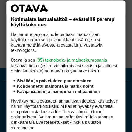
yhtiön kustannus/kierros?
Kotimaista laatusisältöä – evästeillä parempi
käyttökokemus
Kierroksen muuttuva kustannus ei ole montaa
euroa.
Haluamme tarjota sinulle parhaan mahdollisen
käyttökokemuksen ja laadukkaat sisällöt, siksi
käytämme tällä sivustolla evästeitä ja vastaavia
teknologioita.
ja sen
(95) teknologia- ja mainoskumppania
Otava
keräävät tietoa (esim. vierailemis­tasi sivuista ja laitteesi
ominaisuuk­sista) seuraaviin käyttötarkoituksiin:
Sisällön ja palveluiden parantaminen
Kohdennettu mainonta ja markkinointi
Kävijämäärien ja mainonnan mittaaminen
Hyväksymällä evästeet, annat luvan tietojesi käsittelyyn
näihin käyttötarkoituksiin. Mikäli et hyväksy evästeitä,
osa palveluista tai sisällöistä ei välttämättä toimi
optimaalisesti. Voit muuttaa valintojasi milloin tahansa
klikkaamalla
-linkkiä sivuston
Evästeasetukset
Golfpiste mediakortti
alareunassa.
Mediahinnasto