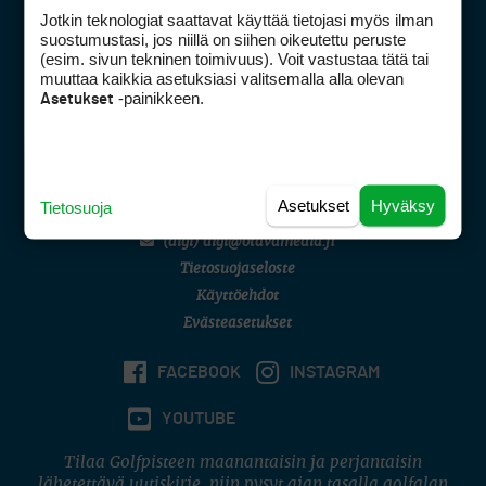
Jotkin teknologiat saattavat käyttää tietojasi myös ilman
Tietoa verkon kävijöistä
suostumustasi, jos niillä on siihen oikeutettu peruste
Golfpisteen yhteystiedot
(esim. sivun tekninen toimivuus). Voit vastustaa tätä tai
muuttaa kaikkia asetuksiasi valitsemalla alla olevan
DSA avoimuusraportti
-painikkeen.
Asetukset
Asiakaspalvelu
Digipalvelut
(09) 156 6227
Avoinna ma–pe 8–16
Asetukset
Hyväksy
Tietosuoja
Avoinna ma–pe 8–17
(digi) digi@otavamedia.fi
Tietosuojaseloste
Käyttöehdot
Evästeasetukset
FACEBOOK
INSTAGRAM
YOUTUBE
Tilaa Golfpisteen maanantaisin ja perjantaisin
lähetettävä uutiskirje, niin pysyt ajan tasalla golfalan