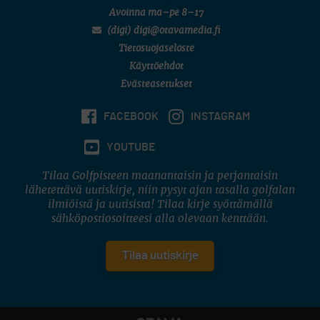
Avoinna ma–pe 8–17
(digi) digi@otavamedia.fi
Tietosuojaseloste
Käyttöehdot
Evästeasetukset
FACEBOOK
INSTAGRAM
YOUTUBE
Tilaa Golfpisteen maanantaisin ja perjantaisin
lähetettävä uutiskirje, niin pysyt ajan tasalla golfalan
ilmiöistä ja uutisista! Tilaa kirje syöttämällä
sähköpostiosoitteesi alla olevaan kenttään.
Tilaa uutiskirje