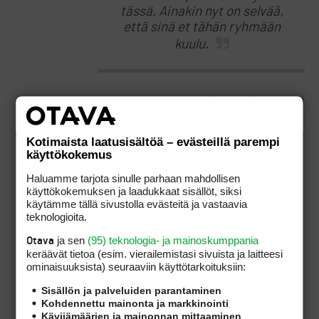
tässä. Ainakin nyt on selvää,
että sinä et tähän ryhmään
kuulu.
Myönnetään. Oma tietämykseni golfswingistä ei
ole sillä tasolla että pystyisin itse
(salaliitto)teorioita kehittelemään. Jotakin
osaan swingistä jo katsoa, ja kiitos sekä tämän
Kotimaista laatusisältöä – evästeillä parempi
palstan että tuon kilpailevan foorumin
käyttökokemus
ymmärrys on lisääntynyt kuluneen vuoden
Haluamme tarjota sinulle parhaan mahdollisen
kuluessa. Tämäkin luulo voi toki olla harhaa, ei
käyttökokemuksen ja laadukkaat sisällöt, siksi
voi tietää kun en sitä swingiä vielä oikeasti
käytämme tällä sivustolla evästeitä ja vastaavia
ymmärrä.
teknologioita.
ja sen
(95) teknologia- ja mainoskumppania
Otava
Harmillista sinänsä, toivoin sinulta jälleen
keräävät tietoa (esim. vierailemis­tasi sivuista ja laitteesi
yhden tiedonjyväsen golfswingin mystisestä
ominaisuuk­sista) seuraaviin käyttötarkoituksiin:
universumista saavani.
Sisällön ja palveluiden parantaminen
Kohdennettu mainonta ja markkinointi
Kävijämäärien ja mainonnan mittaaminen