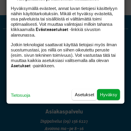
Hyväksymällä evästeet, annat luvan tietojesi käsittelyyn
näihin käyttötarkoituksiin. Mikäli et hyväksy evästeitä,
osa palveluista tai sisällöistä ei välttämättä toimi
optimaalisesti. Voit muuttaa valintojasi milloin tahansa
klikkaamalla
-linkkiä sivuston
Evästeasetukset
alareunassa.
Jotkin teknologiat saattavat käyttää tietojasi myös ilman
suostumustasi, jos niillä on siihen oikeutettu peruste
(esim. sivun tekninen toimivuus). Voit vastustaa tätä tai
muuttaa kaikkia asetuksiasi valitsemalla alla olevan
-painikkeen.
Asetukset
Golfpiste mediakortti
Mediahinnasto
Tietoa verkon kävijöistä
Golfpisteen yhteystiedot
Asetukset
Hyväksy
Tietosuoja
DSA avoimuusraportti
Asiakaspalvelu
Digipalvelut
(09) 156 6227
Avoinna ma–pe 8–16