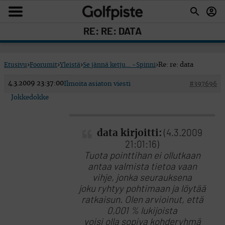
RE: RE: DATA
Etusivu
›
Foorumit
›
Yleistä
›
Se jännä ketju… -Spinni
›
Re: re: data
4.3.2009 23:37:00
Ilmoita asiaton viesti
#397696
Jokkedokke
data kirjoitti:
(4.3.2009
21:01:16)
Tuota pointtihan ei ollutkaan
antaa valmista tietoa vaan
vihje, jonka seurauksena
joku ryhtyy pohtimaan ja löytää
ratkaisun. Olen arvioinut, että
0,001 % lukijoista
voisi olla sopiva kohderyhmä