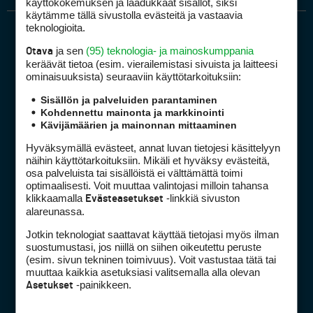
käyttökokemuksen ja laadukkaat sisällöt, siksi
käytämme tällä sivustolla evästeitä ja vastaavia
teknologioita.
ja sen
(95) teknologia- ja mainoskumppania
Otava
keräävät tietoa (esim. vierailemis­tasi sivuista ja laitteesi
ominaisuuk­sista) seuraaviin käyttötarkoituksiin:
Sisällön ja palveluiden parantaminen
Golfpiste mediakortti
Kohdennettu mainonta ja markkinointi
Kävijämäärien ja mainonnan mittaaminen
Mediahinnasto
Tietoa verkon kävijöistä
Hyväksymällä evästeet, annat luvan tietojesi käsittelyyn
näihin käyttötarkoituksiin. Mikäli et hyväksy evästeitä,
Golfpisteen yhteystiedot
osa palveluista tai sisällöistä ei välttämättä toimi
DSA avoimuusraportti
optimaalisesti. Voit muuttaa valintojasi milloin tahansa
klikkaamalla
-linkkiä sivuston
Evästeasetukset
Asiakaspalvelu
alareunassa.
Jotkin teknologiat saattavat käyttää tietojasi myös ilman
Digipalvelut
(09) 156 6227
suostumustasi, jos niillä on siihen oikeutettu peruste
Avoinna ma–pe 8–16
(esim. sivun tekninen toimivuus). Voit vastustaa tätä tai
Avoinna ma–pe 8–17
muuttaa kaikkia asetuksiasi valitsemalla alla olevan
-painikkeen.
Asetukset
(digi) digi@otavamedia.fi
Tietosuojaseloste