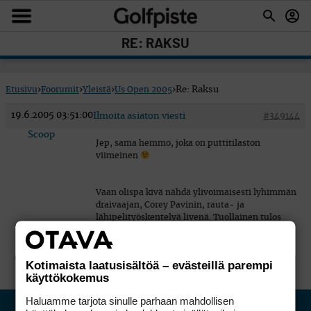
RE: RAKSU
Etusivu
›
Foorumit
›
Yleistä
›
Us Open 2005
›
Re: Raksu
19.6.2005 03:51:00
Ilmoita asiaton viesti
#349144
Scoop
Jep, sama hemmo, joka on puttitilaston
viimeinen
Vaan olispa kivä nähdä ylivoimaisesti lyhimmän
draivaajan, Corey Pavinin, rauta- ja
lähipelityöskentelyä livenä. Tuollainen tulos
noilla draiveilla on käsittämätön saavutus.
Kotimaista laatusisältöä – evästeillä parempi
käyttökokemus
Haluamme tarjota sinulle parhaan mahdollisen