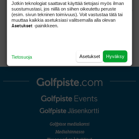
Jotkin teknologiat saattavat käyttää tietojasi myös ilman
suostumustasi, jos niillä on siihen oikeutettu peruste
(esim. sivun tekninen toimivuus). Voit vastustaa tätä tai
muuttaa kaikkia asetuksiasi valitsemalla alla olevan
Varmaan se on juuri näin, jos yhtiöjärjestys on
-painikkeen.
Asetukset
noin. Mutta jos yhtöjärjestykseen ei ole kirjattu
mitään, silloin pelioikeuksia ei voi erilaistaa
muuttamatta yhtiöjärjestystä?
Asetukset
Hyväksy
Tietosuoja
Golfpiste mediakortti
Mediahinnasto