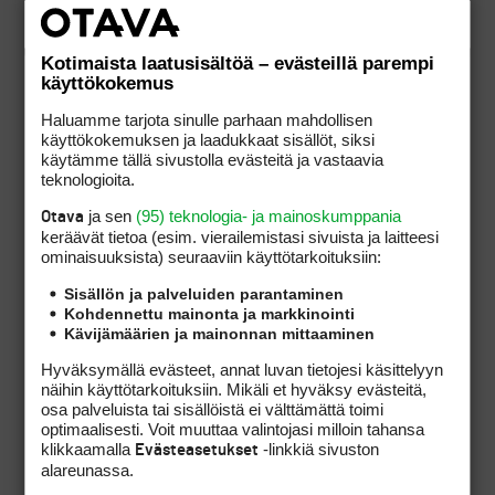
Eikös tuo mene niin, että jos
yhtiöjärjestykseen on muistettu
Kotimaista laatusisältöä – evästeillä parempi
käyttökokemus
kirjata kohta, jossa
pelioikeuksien käytöstä
Haluamme tarjota sinulle parhaan mahdollisen
päätetään peliohjesäännöllä,
käyttökokemuksen ja laadukkaat sisällöt, siksi
voidaan tuossa säännössä
käytämme tällä sivustolla evästeitä ja vastaavia
teknologioita.
määrätä varsin erilaisia ehtoja
sille, mitä oikeuksia eri reittejä
ja sen
(95) teknologia- ja mainoskumppania
Otava
hankittu pelioikeus antaa.
keräävät tietoa (esim. vierailemis­tasi sivuista ja laitteesi
Silloin peliohjesäännöstä on
ominaisuuk­sista) seuraaviin käyttötarkoituksiin:
siitä päättävällä taholla
Sisällön ja palveluiden parantaminen
yllättävänkin vapaat kädet
Kohdennettu mainonta ja markkinointi
toiminnalleen. Jos tuota ei ole
Kävijämäärien ja mainonnan mittaaminen
yhtiöjärjestykseen kirjattu, ei
Hyväksymällä evästeet, annat luvan tietojesi käsittelyyn
myöskään päätösoikeutta
näihin käyttötarkoituksiin. Mikäli et hyväksy evästeitä,
juridisesti ole.
osa palveluista tai sisällöistä ei välttämättä toimi
optimaalisesti. Voit muuttaa valintojasi milloin tahansa
klikkaamalla
-linkkiä sivuston
Evästeasetukset
Näin on asia ainakin minulle
alareunassa.
selitetty.