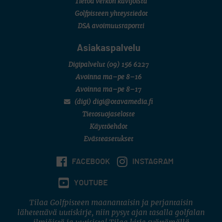
Tietoa verkon kävijöistä
Golfpisteen yhteystiedot
DSA avoimuusraportti
Asiakaspalvelu
Digipalvelut
(09) 156 6227
Avoinna ma–pe 8–16
Avoinna ma–pe 8–17
(digi) digi@otavamedia.fi
Tietosuojaseloste
Käyttöehdot
Evästeasetukset
FACEBOOK
INSTAGRAM
YOUTUBE
Tilaa Golfpisteen maanantaisin ja perjantaisin
lähetettävä uutiskirje, niin pysyt ajan tasalla golfalan