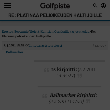
RE: PLATINAA PELIOIKEUDEN HALTIJOILLE
Etusivu
›
Foorumit
›
Yleistä
›
Kenttien Osakkaille tarjotut edut.
›
Re:
Platinaa pelioikeuden haltijoille
3.3.2011 15:51:00
Ilmoita asiaton viesti
#445007
Ballmarker
ts kirjoitti:
(3.3.2011
13:34:37)
Ballmarker kirjoitti:
(3.3.2011 13:17:31)