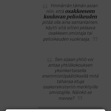
Ymmärrän tämän asian
niin, että
osakkeeseen
kuuluvan pelioikeuden
pitää olla aina samanlainen,
käytti sitä sitten pelaava
osakkeen omistaja tai
pelioikeuden vuokraaja.
Sen sijaan yhtiö voi
antaa yhtiökokouksen
yksinkertaisella
enemmistöpäätöksellä mitä
tahansa etuja
osakerekisteriin merkityille
omistajille. Näinkö se
menee?