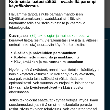
Kotimaista laatusisältöä – evästeillä parempi
muutama vastaa / antaa tietonsa / lähettää
käyttökokemus
fyrkaa
Haluamme tarjota sinulle parhaan mahdollisen
käyttökokemuksen ja laadukkaat sisällöt, siksi
käytämme tällä sivustolla evästeitä ja vastaavia
teknologioita.
ja sen
(95) teknologia- ja mainoskumppania
Otava
keräävät tietoa (esim. vierailemis­tasi sivuista ja laitteesi
ominaisuuk­sista) seuraaviin käyttötarkoituksiin:
Sisällön ja palveluiden parantaminen
Kohdennettu mainonta ja markkinointi
Kävijämäärien ja mainonnan mittaaminen
Hyväksymällä evästeet, annat luvan tietojesi käsittelyyn
näihin käyttötarkoituksiin. Mikäli et hyväksy evästeitä,
Golfpiste mediakortti
osa palveluista tai sisällöistä ei välttämättä toimi
Mediahinnasto
optimaalisesti. Voit muuttaa valintojasi milloin tahansa
Tietoa verkon kävijöistä
klikkaamalla
-linkkiä sivuston
Evästeasetukset
alareunassa.
Golfpisteen yhteystiedot
DSA avoimuusraportti
Jotkin teknologiat saattavat käyttää tietojasi myös ilman
suostumustasi, jos niillä on siihen oikeutettu peruste
(esim. sivun tekninen toimivuus). Voit vastustaa tätä tai
Asiakaspalvelu