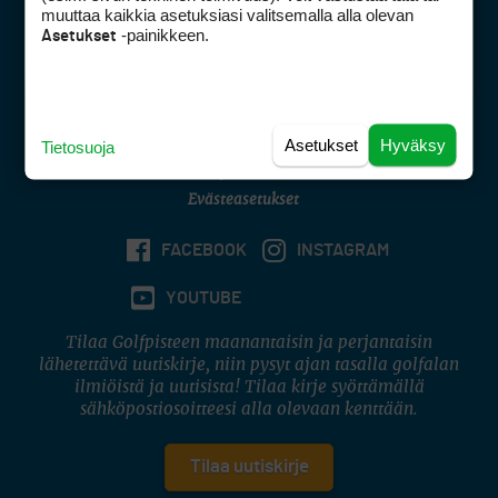
muuttaa kaikkia asetuksiasi valitsemalla alla olevan
-painikkeen.
Digipalvelut
(09) 156 6227
Asetukset
Avoinna ma–pe 8–16
Avoinna ma–pe 8–17
(digi) digi@otavamedia.fi
Asetukset
Hyväksy
Tietosuoja
Tietosuojaseloste
Käyttöehdot
Evästeasetukset
FACEBOOK
INSTAGRAM
YOUTUBE
Tilaa Golfpisteen maanantaisin ja perjantaisin
lähetettävä uutiskirje, niin pysyt ajan tasalla golfalan
ilmiöistä ja uutisista! Tilaa kirje syöttämällä
sähköpostiosoitteesi alla olevaan kenttään.
Tilaa uutiskirje