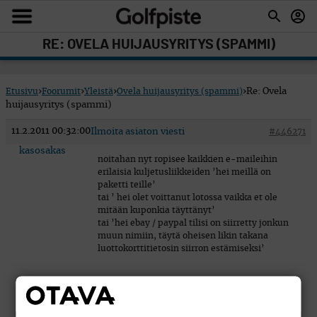
RE: OVELA HUIJAUSYRITYS (SPAMMI)
Etusivu
›
Foorumit
›
Yleistä
›
Ovela huijausyritys (spammi)
›
Re: Ovela
huijausyritys (spammi)
11.2.2011 00:32:00
Ilmoita asiaton viesti
#446271
kasosakas
noitahan nyt ropisee kaikkien e-maileihin
erilaisia kuljetusliikkeiden ’hei meillä on
paketti teille’
tai ’ hei olet voittanut lotossa vaikka et ole
mitään kuponkia täyttänyt’
tai ’hei ebay / paypal tilisi on siirretty jonkun
muun nimiin, täytä oheisen likin takana
luottokorttitietosin siirron estämiseksi’
e-mail tieto on puhtaasti massa spämmäystä…
ongitaan 1000 000 satunnaista e-mail osotetta
ja lähetetään sama maili kaikille… kyllä aina