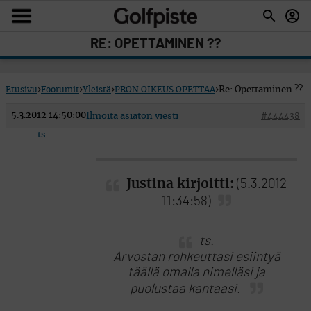
RE: OPETTAMINEN ??
Etusivu
›
Foorumit
›
Yleistä
›
PRON OIKEUS OPETTAA
›
Re: Opettaminen ??
5.3.2012 14:50:00
Ilmoita asiaton viesti
#444438
ts
Justina kirjoitti:
(5.3.2012
11:34:58)
ts.
Arvostan rohkeuttasi esiintyä
täällä omalla nimelläsi ja
puolustaa kantaasi.