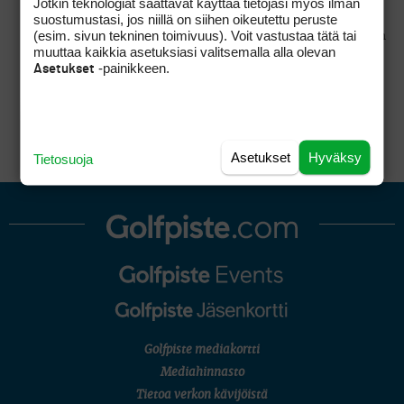
Jotkin teknologiat saattavat käyttää tietojasi myös ilman
Minulla on sen sijaan sinulle vastakysymys.
suostumustasi, jos niillä on siihen oikeutettu peruste
Mikä on sellaisen henkilön moraali, joka ei
(esim. sivun tekninen toimivuus). Voit vastustaa tätä tai
kunnioita tilan omistajan ja haltijan sinne tilaan
muuttaa kaikkia asetuksiasi valitsemalla alla olevan
asettamia sääntöjä, vaan lähtee koko asiaa
-painikkeen.
Asetukset
vääntämään lakipykälien kautta.
Asetukset
Hyväksy
Tietosuoja
Golfpiste mediakortti
Mediahinnasto
Tietoa verkon kävijöistä