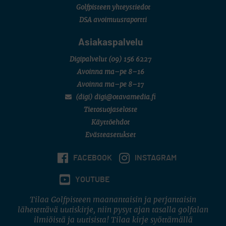
Golfpisteen yhteystiedot
DSA avoimuusraportti
Asiakaspalvelu
Digipalvelut
(09) 156 6227
Avoinna ma–pe 8–16
Avoinna ma–pe 8–17
(digi) digi@otavamedia.fi
Tietosuojaseloste
Käyttöehdot
Evästeasetukset
FACEBOOK
INSTAGRAM
YOUTUBE
Tilaa Golfpisteen maanantaisin ja perjantaisin
lähetettävä uutiskirje, niin pysyt ajan tasalla golfalan
ilmiöistä ja uutisista! Tilaa kirje syöttämällä