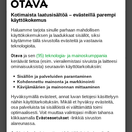
mielestäsi oikeus neuvoa
puolisoani Suomessa oy:n
Kotimaista laatusisältöä – evästeillä parempi
omistamalla
käyttökokemus
rangella(unohdetaan
laatuasiat …:))?
Haluamme tarjota sinulle parhaan mahdollisen
käyttökokemuksen ja laadukkaat sisällöt, siksi
käytämme tällä sivustolla evästeitä ja vastaavia
teknologioita.
ja sen
(95) teknologia- ja mainoskumppania
Otava
keräävät tietoa (esim. vierailemis­tasi sivuista ja laitteesi
ominaisuuk­sista) seuraaviin käyttötarkoituksiin:
Justiina, minun mielestäni neuvominen ei ole
pelkästään sallittua, vaan jopa toivottavaa.
Sisällön ja palveluiden parantaminen
Kohdennettu mainonta ja markkinointi
Kävijämäärien ja mainonnan mittaaminen
Kakiikien suomalaisten kenttien tilannetta en
Hyväksymällä evästeet, annat luvan tietojesi käsittelyyn
tunne, mutta uskoisin sen olevan sallittua
näihin käyttötarkoituksiin. Mikäli et hyväksy evästeitä,
ainakin suurimmalla osalla, mutta joku sen
osa palveluista tai sisällöistä ei välttämättä toimi
voisi halutessaan ainakin teoriassa kieltääkin,
optimaalisesti. Voit muuttaa valintojasi milloin tahansa
joskaan aitoja seuraamuksia tuosta tuskin
klikkaamalla
-linkkiä sivuston
Evästeasetukset
syntyisi.
alareunassa.