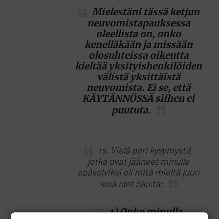
Mielestäni tässä ketjun
neuvomistapauksessa
oleellista on, onko
kenelläkään ja missään
olosuhteissa oikeutta
kieltää yksityishenkilöiden
välistä yksittäistä
neuvomista. Ei se, että
KÄYTÄNNÖSSÄ siihen ei
puututa.
ts. Vielä pari kysymystä,
jotka ovat jääneet minulle
epäselviksi eli mitä mieltä juuri
sinä olet näistä:
1) Onko minulla