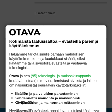
Lisätään vielä
4, että toteutuneeseen toistettavuuteen pätevät
jotakuinkin samat
näkökohdat kuin suoritusvarmuuteen. Eli
olettaen, että swigissä ei ole mitään
Kotimaista laatusisältöä – evästeillä parempi
erikoisia kiemuroita ja että yksinkertaiset
käyttökokemus
perusteet ovat kunnossa, lahjakkuus ja
Haluamme tarjota sinulle parhaan mahdollisen
harjoittelu pitkälti ratkaisevat.
käyttökokemuksen ja laadukkaat sisällöt, siksi
käytämme tällä sivustolla evästeitä ja vastaavia
teknologioita.
ja sen
(95) teknologia- ja mainoskumppania
Otava
Saan tekstistäsi sen käsityksen, että sinä
keräävät tietoa (esim. vierailemis­tasi sivuista ja laitteesi
korostat tässä nimen omaan tekniikan
ominaisuuk­sista) seuraaviin käyttötarkoituksiin:
merkitystä melkeinpä ainoana vaikuttimena.
Sisällön ja palveluiden parantaminen
Kohdennettu mainonta ja markkinointi
Kävijämäärien ja mainonnan mittaaminen
Hyväksymällä evästeet, annat luvan tietojesi käsittelyyn