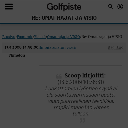
RE: OMAT RAJAT JA VISIO
Etusivu
›
Foorumit
›
Yleistä
›
Omat rajat ja VISIO
›
Re: Omat rajat ja VISIO
13.5.2009 15:59:00
Ilmoita asiaton viesti
#395809
Nimetön
Scoop kirjoitti:
(13.5.2009 10:36:31)
Luokattomien lyöntien syynä ei
ole suoritusvarmuuden puute,
vaan puutteellinen tekniikka.
Ympäri mennään yhteen
tullaan.