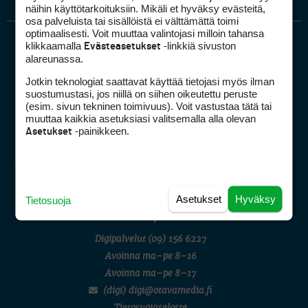
näihin käyttötarkoituksiin. Mikäli et hyväksy evästeitä,
osa palveluista tai sisällöistä ei välttämättä toimi
optimaalisesti. Voit muuttaa valintojasi milloin tahansa
klikkaamalla
-linkkiä sivuston
Evästeasetukset
alareunassa.
Jotkin teknologiat saattavat käyttää tietojasi myös ilman
suostumustasi, jos niillä on siihen oikeutettu peruste
(esim. sivun tekninen toimivuus). Voit vastustaa tätä tai
muuttaa kaikkia asetuksiasi valitsemalla alla olevan
Golfpiste mediakortti
-painikkeen.
Asetukset
Mediahinnasto
Tietoa verkon kävijöistä
Golfpisteen yhteystiedot
DSA avoimuusraportti
Asetukset
Hyväksy
Tietosuoja
Asiakaspalvelu
Digipalvelut
(09) 156 6227
Avoinna ma–pe 8–16
Avoinna ma–pe 8–17
(digi) digi@otavamedia.fi