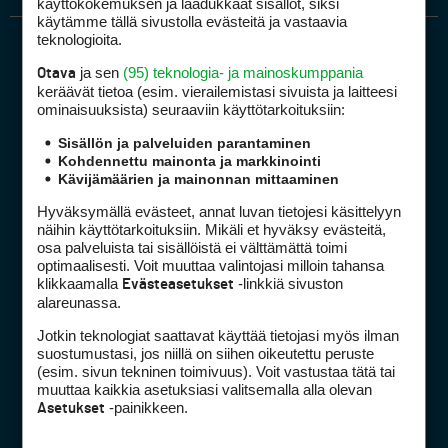
käyttökokemuksen ja laadukkaat sisällöt, siksi
käytämme tällä sivustolla evästeitä ja vastaavia
teknologioita.
ja sen
(95) teknologia- ja mainoskumppania
Otava
keräävät tietoa (esim. vierailemis­tasi sivuista ja laitteesi
ominaisuuk­sista) seuraaviin käyttötarkoituksiin:
Sisällön ja palveluiden parantaminen
Golfpiste mediakortti
Kohdennettu mainonta ja markkinointi
Kävijämäärien ja mainonnan mittaaminen
Mediahinnasto
Tietoa verkon kävijöistä
Hyväksymällä evästeet, annat luvan tietojesi käsittelyyn
näihin käyttötarkoituksiin. Mikäli et hyväksy evästeitä,
Golfpisteen yhteystiedot
osa palveluista tai sisällöistä ei välttämättä toimi
DSA avoimuusraportti
optimaalisesti. Voit muuttaa valintojasi milloin tahansa
klikkaamalla
-linkkiä sivuston
Evästeasetukset
Asiakaspalvelu
alareunassa.
Jotkin teknologiat saattavat käyttää tietojasi myös ilman
Digipalvelut
(09) 156 6227
suostumustasi, jos niillä on siihen oikeutettu peruste
Avoinna ma–pe 8–16
(esim. sivun tekninen toimivuus). Voit vastustaa tätä tai
Avoinna ma–pe 8–17
muuttaa kaikkia asetuksiasi valitsemalla alla olevan
-painikkeen.
Asetukset
(digi) digi@otavamedia.fi
Tietosuojaseloste