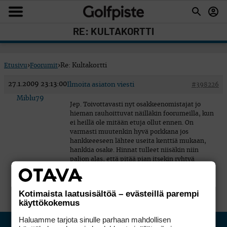
RE: KULTAKORTTI
Etusivu
›
Foorumit
›
Re: Kultakortti
27.1.2009 23:13:00
Ilmoita asiaton viesti
#398226
Miblu79
Jep. Toivottavasti nyt osakkeenomistajat jo
hieman rauhoittuvat näilläkin foorumeilla, kun
ei heillä ole mitään etuja ollut ennen. On
varmasti muutenkin hyvä porkkana jos
hankkeeeseen lähtee useita kenttiä mukaan,
hankkia osake. Hinnat tulleet niisäkin niin
paljon alas, että pitää pian itsekin ryhtyä
osakkeenomistajaksi.
Kotimaista laatusisältöä – evästeillä parempi
käyttökokemus
Haluamme tarjota sinulle parhaan mahdollisen