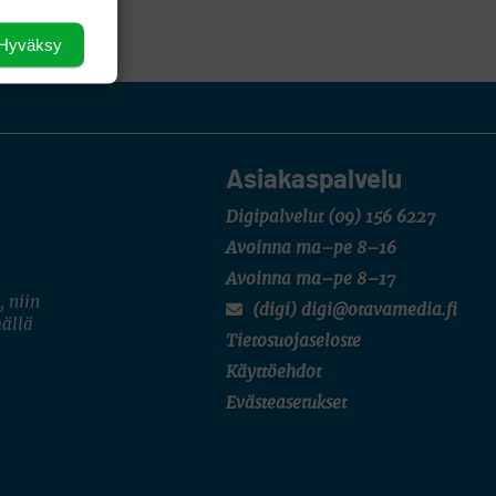
Hyväksy
Asiakaspalvelu
Digipalvelut
(09) 156 6227
Avoinna ma–pe 8–16
Avoinna ma–pe 8–17
, niin
(digi) digi@otavamedia.fi
mällä
Tietosuojaseloste
Käyttöehdot
Evästeasetukset