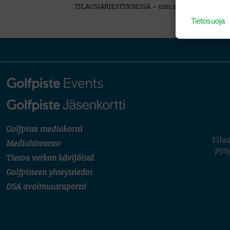
TILAUSJÄRJESTYKSESSÄ – niin osakkaille kuin aikai
Tietosuoja
Golfpiste mediakortti
Tilaa
Mediahinnasto
pysy
Tietoa verkon kävijöistä
Golfpisteen yhteystiedot
DSA avoimuusraportti