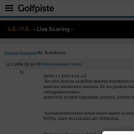
4.8.–11.8.
- Live Scoring -
Etusivu
›
Foorumit
›
Re: Kultakortti
4.2.2009 02:35:00
Ilmoita asiaton viesti
Jii
(Jylan 3.2.2009 9:04:42)
’En viitsi aloittaa uudelleen kiistaan kultakortin 
osaavien lakimiesten toimesta. Eli sen puoleen
vahingonkorvauksia.’
KOROSTIN SUURIN KIRJAIMIN ASIOITA, JOISTA OL
’Kultakorttikierrosten määrä lienee rajattu 10:een/
TOTTA, NÄIN OLI EILISILLAN VERSIOSSA.