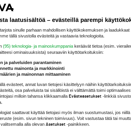
n oikeutetut millä tahansa kriteerillä.
laajan asuinpaikka, kotikunta, tasoitus, ikä, omistamansa auton merkki tm
sta laatusisältöä – evästeillä parempi käyttök
rjota sinulle parhaan mahdollisen käyttökokemuksen ja laadukkaat s
me tällä sivustolla evästeitä ja vastaavia teknologioita.
en
(95) teknologia- ja mainoskumppania
keräävät tietoa (esim. vieraile
laitteesi ominaisuuk­sista) seuraaviin käyttötarkoituksiin:
intiponnistusten kohteista ja ehdoista voi normaalisti päättää hallitus tai t
ön ja palveluiden parantaminen
ÄMISEEN kytketty päätös on ERITTÄIN riskialtis. Toivottavasti joku
es’ on valmis antamaan tästä omalla nimellään lausunnon.
nettu mainonta ja markkinointi
määrien ja mainonnan mittaaminen
a 2010? Muuten Kultakortin näillä ehdoilla ostaneita on johdettu harhaa
 evästeet, annat luvan tietojesi käsittelyyn näihin käyttötarkoituksiin
teitä, osa palveluista tai sisällöistä ei välttämättä toimi optimaalisest
intojasi milloin tahansa klikkaamalla
-linkkiä sivust
Evästeasetukset
a.
ista yhteistyötä kehitetään. Ehkäpä palstan keskusteluistakin voi olla siin
inti tuskin on yhdenkään golffarin etu.
logiat saattavat käyttää tietojasi myös ilman suostumustasi, jos niillä
peruste (esim. sivun tekninen toimivuus). Voit vastustaa tätä tai muutt
 valitsemalla alla olevan
-painikkeen.
Asetukset
halu kohdella samanlaisten osakkeiden omistajia eriarvoistavasti. JOS K
ETAAN MYYTÄVIEN KORTTIEN MÄÄRÄÄ/KIERROKSIA JA MYYDÄÄN NE