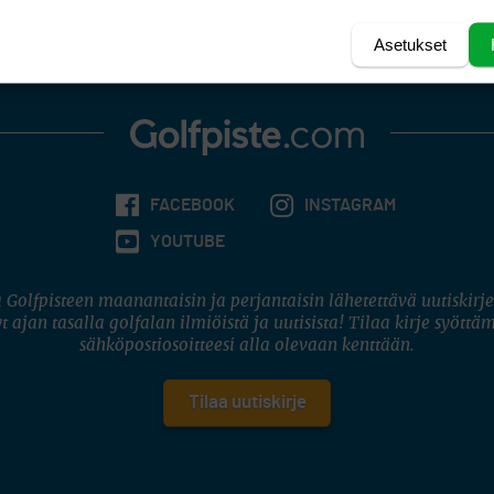
sille vuokraajillekin.
Asetukset
FACEBOOK
INSTAGRAM
YOUTUBE
 Golfpisteen maanantaisin ja perjantaisin lähetettävä uutiskirje
t ajan tasalla golfalan ilmiöistä ja uutisista! Tilaa kirje syöttä
sähköpostiosoitteesi alla olevaan kenttään.
Tilaa uutiskirje