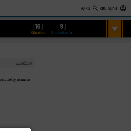
HAKU
KIRJAUDU
[
16
]
[
9
]
Kilpailua
Suomalaista
#398459
selvitetty asiansa