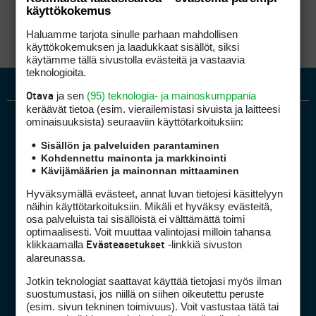
Siis: no hätä!
käyttökokemus
Haluamme tarjota sinulle parhaan mahdollisen
käyttökokemuksen ja laadukkaat sisällöt, siksi
käytämme tällä sivustolla evästeitä ja vastaavia
teknologioita.
ja sen
(95) teknologia- ja mainoskumppania
Otava
keräävät tietoa (esim. vierailemis­tasi sivuista ja laitteesi
ominaisuuk­sista) seuraaviin käyttötarkoituksiin:
Sisällön ja palveluiden parantaminen
Kohdennettu mainonta ja markkinointi
Kävijämäärien ja mainonnan mittaaminen
Hyväksymällä evästeet, annat luvan tietojesi käsittelyyn
Golfpiste mediakortti
näihin käyttötarkoituksiin. Mikäli et hyväksy evästeitä,
Mediahinnasto
osa palveluista tai sisällöistä ei välttämättä toimi
optimaalisesti. Voit muuttaa valintojasi milloin tahansa
Tietoa verkon kävijöistä
klikkaamalla
-linkkiä sivuston
Evästeasetukset
Golfpisteen yhteystiedot
alareunassa.
DSA avoimuusraportti
Jotkin teknologiat saattavat käyttää tietojasi myös ilman
suostumustasi, jos niillä on siihen oikeutettu peruste
Asiakaspalvelu
(esim. sivun tekninen toimivuus). Voit vastustaa tätä tai