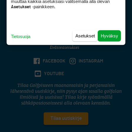
muuttaa kaikkia asetuksiasi valitsemalla alla olevan
Digipalvelut
(09) 156 6227
-painikkeen.
Asetukset
Avoinna ma–pe 8–16
Avoinna ma–pe 8–17
(digi) digi@otavamedia.fi
Tietosuojaseloste
Asetukset
Hyväksy
Tietosuoja
Käyttöehdot
Evästeasetukset
FACEBOOK
INSTAGRAM
YOUTUBE
Tilaa Golfpisteen maanantaisin ja perjantaisin
lähetettävä uutiskirje, niin pysyt ajan tasalla golfalan
ilmiöistä ja uutisista! Tilaa kirje syöttämällä
sähköpostiosoitteesi alla olevaan kenttään.
Tilaa uutiskirje