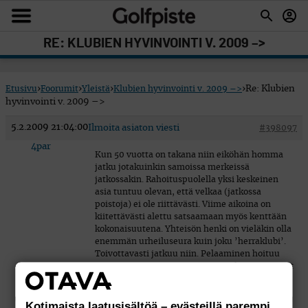
RE: KLUBIEN HYVINVOINTI V. 2009 –>
Etusivu
›
Foorumit
›
Yleistä
›
Klubien hyvinvointi v. 2009 –>
›
Re: Klubien
hyvinvointi v. 2009 –>
5.2.2009 21:04:00
Ilmoita asiaton viesti
#398097
4par
Kun 50 vuotta on takana niin eiköhän homma
jatku jotakuinkin samoissa merkeissä
jatkossakin. Rahoituspuolella yksi keskeinen
asia tuntuu olevan, että velkaa (jatkossa
poistoja) ei ole riittävästi. Viime aikoina on
kiitettävästi alettu satsaamaan myös kenttään
kokonaisuutena. Yhteisön henki on vieläkin olla
enemmän urheiluseura kuin joku ’herraklubi’.
Toivottavasti jatkuu niin. Pelaaminen hoituu
sopivan ripeästi ja oma-/vieraspelaaminen ovat
hyvässä tasapainossa.
Kotimaista laatusisältöä – evästeillä parempi